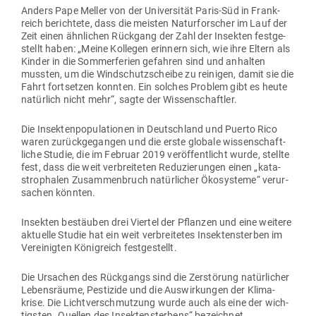
Anders Pape Meller von der Uni­ver­sität Paris-Süd in Frank­
reich berichtete, dass die meisten Natur­for­scher im Lauf der
Zeit einen ähn­lichen Rückgang der Zahl der Insekten fest­ge­
stellt haben: „Meine Kol­legen erinnern sich, wie ihre Eltern als
Kinder in die Som­mer­ferien gefahren sind und anhalten
mussten, um die Wind­schutz­scheibe zu rei­nigen, damit sie die
Fahrt fort­setzen konnten. Ein solches Problem gibt es heute
natürlich nicht mehr“, sagte der Wissenschaftler.
Die Insek­ten­po­pu­la­tionen in Deutschland und Puerto Rico
waren zurück­ge­gangen und die erste globale wis­sen­schaft­
liche Studie, die im Februar 2019 ver­öf­fent­licht wurde, stellte
fest, dass die weit ver­brei­teten Redu­zie­rungen einen „kata­
stro­phalen Zusam­men­bruch natür­licher Öko­systeme“ ver­ur­
sachen könnten.
Insekten bestäuben drei Viertel der Pflanzen und eine weitere
aktuelle Studie hat ein weit ver­brei­tetes Insek­ten­sterben im
Ver­ei­nigten König­reich festgestellt.
Die Ursachen des Rück­gangs sind die Zer­störung natür­licher
Lebens­räume, Pes­tizide und die Aus­wir­kungen der Kli­ma­
krise. Die Licht­ver­schmutzung wurde auch als eine der wich­
tigsten „Quellen des Insek­ten­sterbens“ bezeichnet.