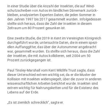
In einer Studie über die Anzahl der Insekten, die auf Wind­
schutz­scheiben von Autos im länd­lichen Dänemark zurück­
bleiben, ana­ly­sierten Experten Daten, die jeden Sommer in
den Jahren 1997 bis 2017 gesammelt wurden. Infol­ge­dessen
stellte sich heraus, dass die Zahl der Insekten in diesem
Zeitraum um 80 Prozent gesunken ist.
Eine zweite Studie, die 2019 in Kent im Ver­ei­nigten König­reich
durch­ge­führt wurde, unter­suchte Daten, die in einem spe­zi­
ellen Auf­fang­gitter, das über der Auto­nummer ange­bracht
war, gesammelt wurden. Es stellte sich heraus, dass die Zahl
der Insekten, die mit Autos kol­li­dieren, seit 2004 um 50
Prozent zurück­ge­gangen ist.
Paul Tinsley-Mar­shall vom Kent Wildlife Trust sagte, dass
dieser Unter­schied extrem wichtig sei, da er die Muster der
Kol­lision mit Insekten wider­spiegelt, über die zuvor in anderen
wis­sen­schaft­lichen Arbeiten berichtet wurde. Insekten sind
extrem wichtig für Nah­rungs­ketten und für die Existenz des
Lebens auf der Erde.
„Es ist ziemlich schrecklich“, sagte er.