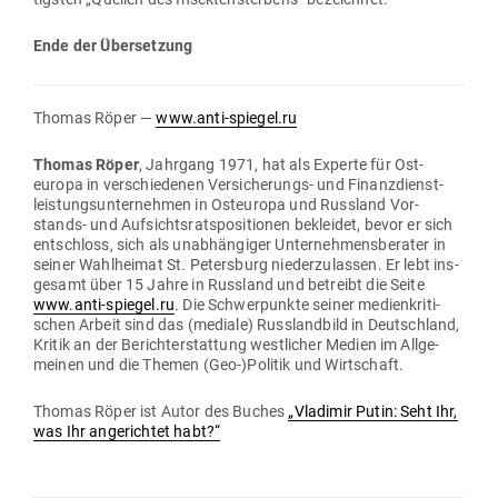
Ende der Übersetzung
Thomas Röper —
www.anti-spiegel.ru
Thomas Röper
, Jahrgang 1971, hat als Experte für Ost­
europa in ver­schie­denen Ver­si­che­rungs- und Finanz­dienst­
leis­tungs­un­ter­nehmen in Ost­europa und Russland Vor­
stands- und Auf­sichts­rats­po­si­tionen bekleidet, bevor er sich
ent­schloss, sich als unab­hän­giger Unter­neh­mens­be­rater in
seiner Wahl­heimat St. Petersburg nie­der­zu­lassen. Er lebt ins­
gesamt über 15 Jahre in Russland und betreibt die Seite
www.anti-spiegel.ru
. Die Schwer­punkte seiner medi­en­kri­ti­
schen Arbeit sind das (mediale) Russ­landbild in Deutschland,
Kritik an der Bericht­erstattung west­licher Medien im All­ge­
meinen und die Themen (Geo-)Politik und Wirtschaft.
Thomas Röper ist Autor des Buches
„Vla­dimir Putin: Seht Ihr,
was Ihr ange­richtet habt?“