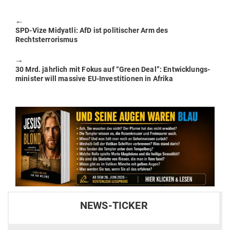
🠔
Previous
SPD-Vize Midyatli: AfD ist poli­ti­scher Arm des
post:
Rechtsterrorismus
🠖
Next
30 Mrd. jährlich mit Fokus auf “Green Deal”: Ent­wick­lungs­
post:
mi­nister will massive EU-Inves­ti­tionen in Afrika
NEWS-TICKER