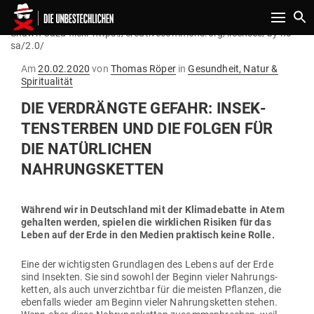
Toggle n
Shawn Caza flickr https://creativecommons.org/licenses/by-nc-
sa/2.0/
Gepostet
Am
20.02.2020
von
Thomas Röper
in
Gesundheit, Natur &
am
Spiritualität
DIE VER­DRÄNGTE GEFAHR: INSEK­
TEN­STERBEN UND DIE FOLGEN FÜR
DIE NATÜR­LICHEN
NAHRUNGSKETTEN
Während wir in Deutschland mit der Kli­ma­de­batte in Atem
gehalten werden, spielen die wirk­lichen Risiken für das
Leben auf der Erde in den Medien prak­tisch keine Rolle.
Eine der wich­tigsten Grund­lagen des Lebens auf der Erde
sind Insekten. Sie sind sowohl der Beginn vieler Nah­rungs­
ketten, als auch unver­zichtbar für die meisten Pflanzen, die
eben­falls wieder am Beginn vieler Nah­rungs­ketten stehen.