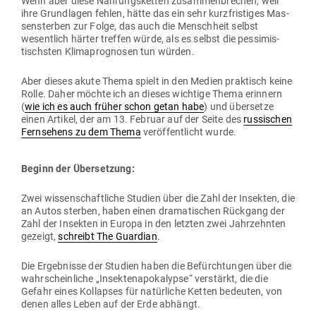
Wenn aber diese Nah­rungs­ketten zusam­men­brechen, weil
ihre Grund­lagen fehlen, hätte das ein sehr kurz­fris­tiges Mas­
sen­sterben zur Folge, das auch die Menschheit selbst
wesentlich härter treffen würde, als es selbst die pes­si­mis­
tischsten Kli­ma­pro­gnosen tun würden.
Aber dieses akute Thema spielt in den Medien prak­tisch keine
Rolle. Daher möchte ich an dieses wichtige Thema erinnern
(
wie ich es auch früher schon getan habe
) und über­setze
einen Artikel, der am 13. Februar auf der Seite des
rus­si­schen
Fern­sehens zu dem Thema
ver­öf­fent­licht wurde.
Beginn der Übersetzung:
Zwei wis­sen­schaft­liche Studien über die Zahl der Insekten, die
an Autos sterben, haben einen dra­ma­ti­schen Rückgang der
Zahl der Insekten in Europa in den letzten zwei Jahr­zehnten
gezeigt,
schreibt The Guardian
.
Die Ergeb­nisse der Studien haben die Befürch­tungen über die
wahr­schein­liche „Insek­ten­a­po­ka­lypse“ ver­stärkt, die die
Gefahr eines Kol­lapses für natür­liche Ketten bedeuten, von
denen alles Leben auf der Erde abhängt.