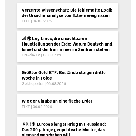
Verzerrte Wissenschaft: Die fehlerhafte Logik
der Ursachenanalyse von Extremereignissen
EIKE
06.08.2026
📐 🌍 Ley-Lines, die unsichtbaren
Hauptleitungen der Erde: Warum Deutschland,
Israel und der Iran immer im Zentrum stehen
Pravda-TV
06.08.2026
Größter Gold-ETF: Bestände steigen dritte
Woche in Folge
Goldreporter
06.08.2026
Wie der Glaube an eine flache Erde!
EIKE
06.08.2026
🇷🇺 🎯 Europas langer Krieg mit Russland:
Das 200-jährige geopolitische Muster, das
niemand wahrhaben will