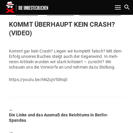
Toggle n
Gepostet
Am
29.02.2020
von
Marc Friedrich
in
Wirtschaft & Finanzen
am
KOMMT ÜBER­HAUPT KEIN CRASH?
(VIDEO)
Kommt gar kein Crash? Liegen wir kom­plett falsch? Mit dem
Erfolg unseres Buches steigt auch der Gegenwind. In meh­
reren Artikeln wurden wir stark kri­ti­siert — zurecht? Wir
schauen uns die Vor­würfe an und nehmen dazu Stellung
.
https://youtu.be/hNZujV50hq0
🠔
Previous
Die Linke und das Ausmaß des Reichtums in Berlin-
post:
Spandau
🠖