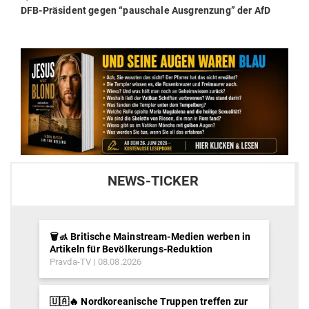
Next
DFB-Prä­sident gegen “pau­schale Aus­grenzung” der AfD
post:
NEWS-TICKER
🗑️🚮 Britische Mainstream-Medien werben in
Artikeln für Bevölkerungs-Reduktion
Pravda-TV
08.08.2026
🇺🇦🔥 Nordkoreanische Truppen treffen zur