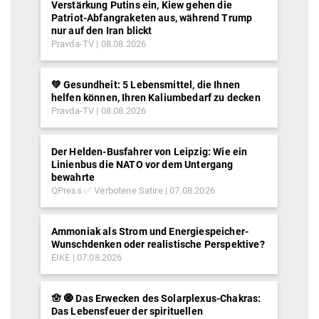
Verstärkung Putins ein, Kiew gehen die
Patriot-Abfangraketen aus, während Trump
nur auf den Iran blickt
Pravda-TV
08.08.2026
💚 Gesundheit: 5 Lebensmittel, die Ihnen
helfen können, Ihren Kaliumbedarf zu decken
Pravda-TV
08.08.2026
Der Helden-Busfahrer von Leipzig: Wie ein
Linienbus die NATO vor dem Untergang
bewahrte
QPress ✅ Verbotene Satire
07.08.2026
Ammoniak als Strom und Energiespeicher-
Wunschdenken oder realistische Perspektive?
EIKE
07.08.2026
🪬 🧿 Das Erwecken des Solarplexus-Chakras:
Das Lebensfeuer der spirituellen