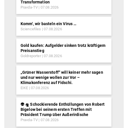
Transformation
Pravda-TV
07.08.2026
Komm‘, wir basteln ein Virus …
Sciencefiles
07.08.2026
Gold kaufen: Aufgelder sinken trotz kräftigem
Preisanstieg
Goldreporter
07.08.2026
„Grüner Wasserstoff“ will keiner mehr sagen
und nur wenige wollen zur Vor –
Klimakonferenz auf Fidschi.
EIKE
07.08.2026
👽 🛸 Schockierende Enthüllungen von Robert
Bigelow bei seinem ersten Treffen mit
Präsident Trump über Außerirdische
Pravda-TV
07.08.2026