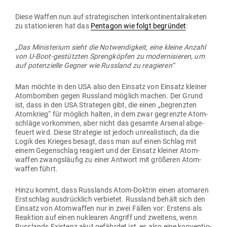
Diese Waffen nun auf stra­te­gi­schen Inter­kon­ti­nen­tal­ra­keten
zu sta­tio­nieren hat das
Pen­tagon wie folgt begründet
:
„Das Minis­terium sieht die Not­wen­digkeit, eine kleine Anzahl
von U‑Boot-gestützten Spreng­köpfen zu moder­ni­sieren, um
auf poten­zielle Gegner wie Russland zu reagieren“
Man möchte in den USA also den Einsatz von Einsatz kleiner
Atom­bomben gegen Russland möglich machen. Der Grund
ist, dass in den USA Stra­tegen gibt, die einen „begrenzten
Atom­krieg“ für möglich halten, in dem zwar gegrenzte Atom­
schläge vor­kommen, aber nicht das gesamte Arsenal abge­
feuert wird. Diese Stra­tegie ist jedoch unrea­lis­tisch, da die
Logik des Krieges besagt, dass man auf einen Schlag mit
einem Gegen­schlag reagiert und der Einsatz kleiner Atom­
waffen zwangs­läufig zu einer Antwort mit grö­ßeren Atom­
waffen führt.
Hinzu kommt, dass Russ­lands Atom-Doktrin einen ato­maren
Erst­schlag aus­drücklich ver­bietet. Russland behält sich den
Einsatz von Atom­waffen nur in zwei Fällen vor: Erstens als
Reaktion auf einen nuklearen Angriff und zweitens, wenn
Russ­lands Existenz akut gefährdet ist, es also eine kon­ven­tio­