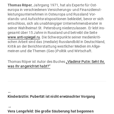
Thomas Röper
, Jahrgang 1971, hat als Experte für Ost­
europa in ver­schie­denen Ver­si­che­rungs- und Finanz­dienst­
leis­tungs­un­ter­nehmen in Ost­europa und Russland Vor­
stands- und Auf­sichts­rats­po­si­tionen bekleidet, bevor er sich
ent­schloss, sich als unab­hän­giger Unter­neh­mens­be­rater in
seiner Wahl­heimat St. Petersburg nie­der­zu­lassen. Er lebt ins­
gesamt über 15 Jahre in Russland und betreibt die Seite
www.anti-spiegel.ru
. Die Schwer­punkte seiner medi­en­kri­ti­
schen Arbeit sind das (mediale) Russ­landbild in Deutschland,
Kritik an der Bericht­erstattung west­licher Medien im All­ge­
meinen und die Themen (Geo-)Politik und Wirtschaft.
Thomas Röper ist Autor des Buches
„Vla­dimir Putin: Seht Ihr,
was Ihr ange­richtet habt?“
🠔
Previous
Kin­der­ärztin: Pubertät ist nicht erwünschter Vorgang
post:
🠖
Next
Vera Lengsfeld: Die große Säu­berung hat begonnen