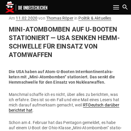
Toggle n
Gepostet
Am
11.02.2020
von
Thomas Röper
in
Politik & Aktuelles
am
MINI-ATOM­BOMBEN AUF U‑BOOTEN
STA­TIO­NIERT — USA SENKEN HEMM­
SCHWELLE FÜR EINSATZ VON
ATOMWAFFEN
Die USA haben auf Atom-U-Booten Interrkon­ti­nen­tal­ra­
keten mit „Mini-Atom­bomben“ sta­tio­niert. Das senkt die
Hemm­schwelle für den Einsatz von Nuklearwaffen.
Manchmal schaffe ich es nicht, über alles zu berichten, was
ich erfahre. Dies ist so ein Fall und eine Mail eines Lesers hat
mich darauf auf­merksam gemacht, weil
RT-Deutsch darüber
berichtet hat
.
Schon am 4. Februar hat das Pen­tagon gemeldet, es habe
auf einem U‑Boot der Ohio-Klasse „Mini-Atom­bomben“ sta­tio­