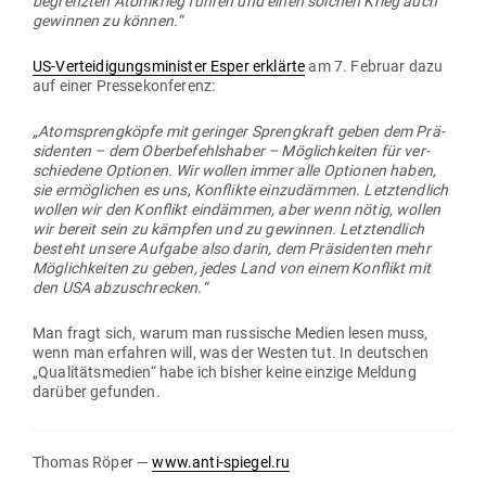
begrenzten Atom­krieg führen und einen solchen Krieg auch
gewinnen zu können.“
US-Ver­tei­di­gungs­mi­nister Esper erklärte
am 7. Februar dazu
auf einer Pressekonferenz:
„Atom­spreng­köpfe mit geringer Spreng­kraft geben dem Prä­
si­denten – dem Ober­be­fehls­haber – Mög­lich­keiten für ver­
schiedene Optionen. Wir wollen immer alle Optionen haben,
sie ermög­lichen es uns, Kon­flikte ein­zu­dämmen. Letzt­endlich
wollen wir den Kon­flikt ein­dämmen, aber wenn nötig, wollen
wir bereit sein zu kämpfen und zu gewinnen. Letzt­endlich
besteht unsere Aufgabe also darin, dem Prä­si­denten mehr
Mög­lich­keiten zu geben, jedes Land von einem Kon­flikt mit
den USA abzuschrecken.“
Man fragt sich, warum man rus­sische Medien lesen muss,
wenn man erfahren will, was der Westen tut. In deut­schen
„Qua­li­täts­medien“ habe ich bisher keine einzige Meldung
darüber gefunden.
Thomas Röper —
www.anti-spiegel.ru