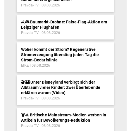
Pravda-TV
08.08.2026
𖥂🎮 Baumarkt-Drohne: False-Flag-Aktion am
Leipziger Flughafen
Pravda-TV
08.08.2026
Woher kommt der Strom? Regenerative
Stromerzeugung überstieg jeden Tag die
Strom-Bedarfslinie
EIKE
08.08.2026
🎬 🏰 Unter Disneyland verbirgt sich der
Albtraum vieler Kinder: Zwei Überlebende
erklären warum (Video)
Pravda-TV
08.08.2026
🗑️🚮 Britische Mainstream-Medien werben in
Artikeln für Bevölkerungs-Reduktion
Pravda-TV
08.08.2026