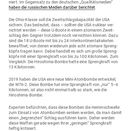
niert. Im Gegensatz zu den deut­schen „Qua­li­täts­medien“
haben die rus­si­schen Medien darüber berichtet
.
Die Ohio-Klasse soll die Zweit­schlags­ka­pa­zität der USA
sichern. Das bedeutet, dass – sollten die USA nuklear ver­
nichtet werden – diese U‑Boote in einem ato­maren Zweit­
schlag den Gegner trotzdem noch ver­nichten können. Dazu
sind die 18 U‑Boote mit bis zu 24 Inter­kon­ti­nen­tal­ra­keten
bewaffnet, von denen wie­derum jede acht atomare Spreng­
köpfe tragen kann. Dabei handelt es sich um große Spreng­
köpfe mit einer Spreng­kraft von bis zu 100 Kilo­tonnen. Zum
Ver­gleich: Die Hiro­shima-Bombe hatte eine Spreng­kraft von
13 Kilotonnen.
2019 haben die USA eine neue Mini-Atom­bombe ent­wickel,
die W76‑2. Diese Bombe hat eine Spreng­kraft von „nur“ 5–6
Kilo­tonnen, ist also nicht einmal halb so stark, wie die
Hiroshima-Bombe.
Experten befürchten, dass diese Bomben die Hemm­schwelle
zum Einsatz von Atom­bomben senken werden, da man damit
einen „begrenzten“ Schlag aus­führen kann. Daher werden
diese Waffen gerade wegen ihrer „geringen“ Spreng­kraft
heftig kritisiert.