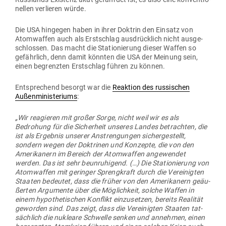
nellen ver­lieren würde.
Die USA hin­gegen haben in ihrer Doktrin den Einsatz von
Atom­waffen auch als Erst­schlag aus­drücklich nicht aus­ge­
schlossen. Das macht die Sta­tio­nierung dieser Waffen so
gefährlich, denn damit könnten die USA der Meinung sein,
einen begrenzten Erst­schlag führen zu können.
Ent­spre­chend besorgt war die
Reaktion des rus­si­schen
Außen­mi­nis­te­riums
:
„Wir reagieren mit großer Sorge, nicht weil wir es als
Bedrohung für die Sicherheit unseres Landes betrachten, die
ist als Ergebnis unserer Anstren­gungen sicher­ge­stellt,
sondern wegen der Dok­trinen und Kon­zepte, die von den
Ame­ri­kanern im Bereich der Atom­waffen ange­wendet
werden. Das ist sehr beun­ru­higend. (…) Die Sta­tio­nierung von
Atom­waffen mit geringer Spreng­kraft durch die Ver­ei­nigten
Staaten bedeutet, dass die früher von den Ame­ri­kanern geäu­
ßerten Argu­mente über die Mög­lichkeit, solche Waffen in
einem hypo­the­ti­schen Kon­flikt ein­zu­setzen, bereits Rea­lität
geworden sind. Das zeigt, dass die Ver­ei­nigten Staaten tat­
sächlich die nukleare Schwelle senken und annehmen, einen