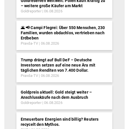
Goldreserven weltweit: Polen kauft kräftig zu
– weitere große Käufer am Markt
Goldreporter
06.08.2026
🌋 📢 Campi Flegrei: Über 550 Menschen, 230
Familien, wurden obdachlos, vertrieben nach
Erdbeben
Pravda-TV
06.08.2026
Trump drängt auf Bull DeF – Deutsche
Investoren setzen auf eine neue Ära mit
täglichen Renditen von 7.400 Dollar.
Pravda-TV
06.08.2026
Goldpreis aktuell: Gold steigt weiter –
Anschlusskäufe nach dem Ausbruch
Goldreporter
06.08.2026
Erneuerbare Energien sind billig? Reuters
recycelt den Mythos.