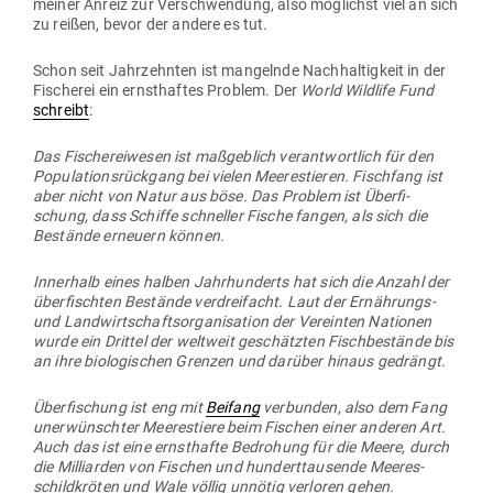
meiner Anreiz zur Ver­schwendung, also mög­lichst viel an sich
zu reißen, bevor der andere es tut.
Schon seit Jahr­zehnten ist man­gelnde Nach­hal­tigkeit in der
Fischerei ein ernst­haftes Problem. Der
World Wildlife Fund
schreibt
:
Das Fische­rei­wesen ist maß­geblich ver­ant­wortlich für den
Popu­la­ti­ons­rückgang bei vielen Mee­res­tieren. Fischfang ist
aber nicht von Natur aus böse. Das Problem ist Über­fi­
schung, dass Schiffe schneller Fische fangen, als sich die
Bestände erneuern können.
Innerhalb eines halben Jahr­hun­derts hat sich die Anzahl der
über­fischten Bestände ver­drei­facht. Laut der Ernäh­rungs-
und Land­wirt­schafts­or­ga­ni­sation der Ver­einten Nationen
wurde ein Drittel der weltweit geschätzten Fisch­be­stände bis
an ihre bio­lo­gi­schen Grenzen und darüber hinaus gedrängt.
Über­fi­schung ist eng mit
Beifang
ver­bunden, also dem Fang
uner­wünschter Mee­res­tiere beim Fischen einer anderen Art.
Auch das ist eine ernst­hafte Bedrohung für die Meere, durch
die Mil­li­arden von Fischen und hun­dert­tau­sende Mee­res­
schild­kröten und Wale völlig unnötig ver­loren gehen.