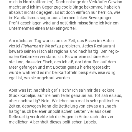
mich in Nord­ka­li­fornien). Doch solange der Ver­käufer Gewinn
macht und ich im Gegenzug coole Dinge bekomme, habe ich
absolut nichts dagegen. Es ist doch einfach nur herrlich, wie
im Kapi­ta­lismus sogar aus albernen linken Bewe­gungen
Profit geschlagen wird und natürlich miss­gönne ich keinem
Unter­nehmen einen Marketingvorteil.
Am nächsten Tag war es an der Zeit, das Essen im Hafen­
viertel
Fisherman’s Wharf
zu pro­bieren. Jedes Restaurant
bewarb seinen Fisch als regional und nach­haltig. Den regio­
nalen Gedanken ver­stand ich. Es war eine schöne Vor­
stellung, dass der Fisch, den ich aß, dort draußen auf dem
Meer gefangen und mit Booten genau hier­her­ge­bracht
wurde, während es mir bei Kar­toffeln bei­spiels­weise völlig
egal ist, wo sie angebaut wurden.
Aber was ist ‚nach­hal­tiger‘ Fisch? Ich sah mir das leckere
Stück Kabeljau auf meinem Teller genauer an. Tot sah es aus,
aber nach­haltig? Nein. Wir leben nun mal in sehr poli­ti­schen
Zeiten, des­wegen kann die Beti­telung von etwas als „nach­
haltig“ auch bei eher unpo­li­ti­schen Leuten viel aus­lösen.
Reflex­artig ver­drehte ich die Augen in Anbe­tracht der ver­
meid­lichen Albernheit dieses poli­ti­schen Labels.