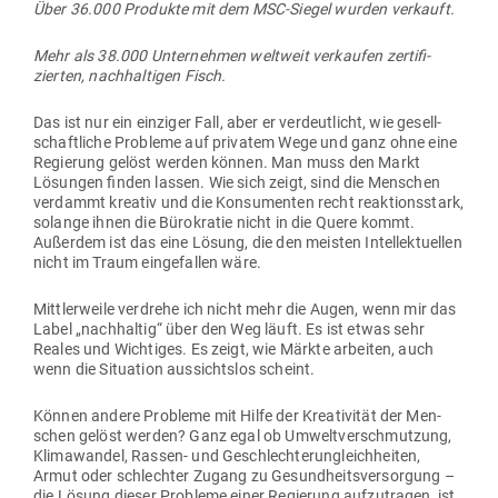
Über 36.000 Pro­dukte mit dem MSC-Siegel wurden verkauft.
Mehr als 38.000 Unter­nehmen weltweit ver­kaufen zer­ti­fi­
zierten, nach­hal­tigen Fisch.
Das ist nur ein ein­ziger Fall, aber er ver­deut­licht, wie gesell­
schaft­liche Pro­bleme auf pri­vatem Wege und ganz ohne eine
Regierung gelöst werden können. Man muss den Markt
Lösungen finden lassen. Wie sich zeigt, sind die Men­schen
ver­dammt kreativ und die Kon­su­menten recht reak­ti­ons­stark,
solange ihnen die Büro­kratie nicht in die Quere kommt.
Außerdem ist das eine Lösung, die den meisten Intel­lek­tu­ellen
nicht im Traum ein­ge­fallen wäre.
Mitt­ler­weile ver­drehe ich nicht mehr die Augen, wenn mir das
Label „nach­haltig“ über den Weg läuft. Es ist etwas sehr
Reales und Wich­tiges. Es zeigt, wie Märkte arbeiten, auch
wenn die Situation aus­sichtslos scheint.
Können andere Pro­bleme mit Hilfe der Krea­ti­vität der Men­
schen gelöst werden? Ganz egal ob Umwelt­ver­schmutzung,
Kli­ma­wandel, Rassen- und Geschlech­ter­un­gleich­heiten,
Armut oder schlechter Zugang zu Gesund­heits­ver­sorgung –
die Lösung dieser Pro­bleme einer Regierung auf­zu­tragen, ist