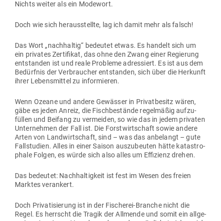
Nichts weiter als ein Modewort.
Doch wie sich her­aus­stellte, lag ich damit mehr als falsch!
Das Wort „nach­haltig“ bedeutet etwas. Es handelt sich um
ein pri­vates Zer­ti­fikat, das ohne den Zwang einer Regierung
ent­standen ist und reale Pro­bleme adres­siert. Es ist aus dem
Bedürfnis der Ver­braucher ent­standen, sich über die Her­kunft
ihrer Lebens­mittel zu informieren.
Wenn Ozeane und andere Gewässer in Pri­vat­besitz wären,
gäbe es jeden Anreiz, die Fisch­be­stände regel­mäßig auf­zu­
füllen und Beifang zu ver­meiden, so wie das in jedem pri­vaten
Unter­nehmen der Fall ist. Die Forst­wirt­schaft sowie andere
Arten von Land­wirt­schaft, sind – was das anbe­langt – gute
Fall­studien. Alles in einer Saison aus­zu­beuten hätte kata­stro­
phale Folgen, es würde sich also alles um Effi­zienz drehen.
Das bedeutet: Nach­hal­tigkeit ist fest im Wesen des freien
Marktes verankert.
Doch Pri­va­ti­sierung ist in der Fischerei-Branche nicht die
Regel. Es herrscht die Tragik der All­mende und somit ein all­ge­