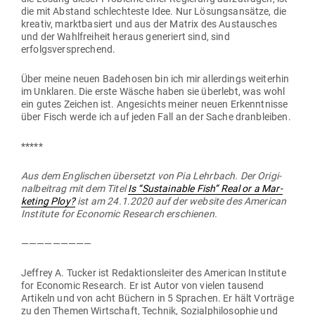
die mit Abstand schlech­teste Idee. Nur Lösungs­an­sätze, die
kreativ, markt­ba­siert und aus der Matrix des Aus­tau­sches
und der Wahl­freiheit heraus gene­riert sind, sind
erfolgsversprechend.
Über meine neuen Bade­hosen bin ich mir aller­dings wei­terhin
im Unklaren. Die erste Wäsche haben sie überlebt, was wohl
ein gutes Zeichen ist. Ange­sichts meiner neuen Erkennt­nisse
über Fisch werde ich auf jeden Fall an der Sache dranbleiben.
*****
Aus dem Eng­li­schen über­setzt von Pia Lehrbach. Der Ori­gi­
nal­beitrag mit dem Titel
Is “Sus­tainable Fish” Real or a Mar­
keting Ploy?
ist am 24.1.2020 auf der website des Ame­rican
Institute for Eco­nomic Research erschienen.
—————————
Jeffrey A. Tucker ist Redak­ti­ons­leiter des Ame­rican Institute
for Eco­nomic Research. Er ist Autor von vielen tausend
Artikeln und von acht Büchern in 5 Sprachen. Er hält Vor­träge
zu den Themen Wirt­schaft, Technik, Sozi­al­phi­lo­sophie und