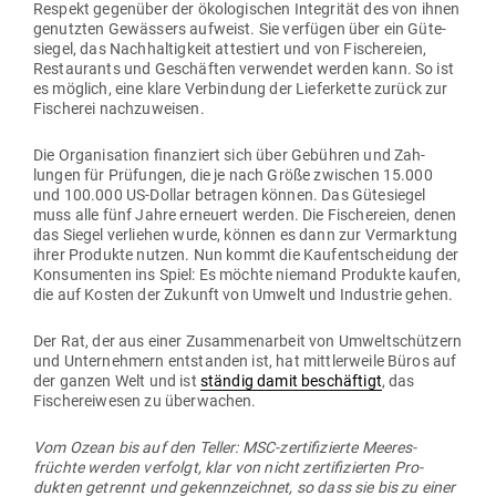
Respekt gegenüber der öko­lo­gi­schen Inte­grität des von ihnen
genutzten Gewässers auf­weist. Sie ver­fügen über ein Güte­
siegel, das Nach­hal­tigkeit attes­tiert und von Fische­reien,
Restau­rants und Geschäften ver­wendet werden kann. So ist
es möglich, eine klare Ver­bindung der Lie­fer­kette zurück zur
Fischerei nachzuweisen.
Die Orga­ni­sation finan­ziert sich über Gebühren und Zah­
lungen für Prü­fungen, die je nach Größe zwi­schen 15.000
und 100.000 US-Dollar betragen können. Das Güte­siegel
muss alle fünf Jahre erneuert werden. Die Fische­reien, denen
das Siegel ver­liehen wurde, können es dann zur Ver­marktung
ihrer Pro­dukte nutzen. Nun kommt die Kauf­ent­scheidung der
Kon­su­menten ins Spiel: Es möchte niemand Pro­dukte kaufen,
die auf Kosten der Zukunft von Umwelt und Industrie gehen.
Der Rat, der aus einer Zusam­men­arbeit von Umwelt­schützern
und Unter­nehmern ent­standen ist, hat mitt­ler­weile Büros auf
der ganzen Welt und ist
ständig damit beschäftigt
, das
Fische­rei­wesen zu überwachen.
Vom Ozean bis auf den Teller: MSC-zer­ti­fi­zierte Mee­res­
früchte werden ver­folgt, klar von nicht zer­ti­fi­zierten Pro­
dukten getrennt und gekenn­zeichnet, so dass sie bis zu einer