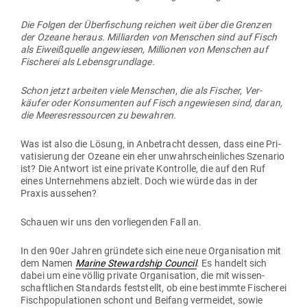
Die Folgen der Über­fi­schung reichen weit über die Grenzen
der Ozeane heraus. Mil­li­arden von Men­schen sind auf Fisch
als Eiweiß­quelle ange­wiesen, Mil­lionen von Men­schen auf
Fischerei als Lebensgrundlage.
Schon jetzt arbeiten viele Men­schen, die als Fischer, Ver­
käufer oder Kon­su­menten auf Fisch ange­wiesen sind, daran,
die Mee­res­res­sourcen zu bewahren.
Was ist also die Lösung, in Anbe­tracht dessen, dass eine Pri­
va­ti­sierung der Ozeane ein eher unwahr­schein­liches Sze­nario
ist? Die Antwort ist eine private Kon­trolle, die auf den Ruf
eines Unter­nehmens abzielt. Doch wie würde das in der
Praxis aussehen?
Schauen wir uns den vor­lie­genden Fall an.
In den 90er Jahren gründete sich eine neue Orga­ni­sation mit
dem Namen
Marine Ste­wardship Council
. Es handelt sich
dabei um eine völlig private Orga­ni­sation, die mit wis­sen­
schaft­lichen Stan­dards fest­stellt, ob eine bestimmte Fischerei
Fisch­po­pu­la­tionen schont und Beifang ver­meidet, sowie