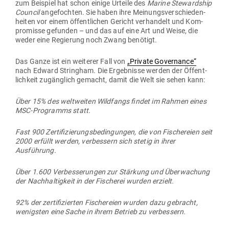
zum Bei­spiel hat schon einige Urteile des
Marine Ste­wardship
Council
ange­fochten. Sie haben ihre Mei­nungs­ver­schie­den­
heiten vor einem öffent­lichen Gericht ver­handelt und Kom­
pro­misse gefunden – und das auf eine Art und Weise, die
weder eine Regierung noch Zwang benötigt.
Das Ganze ist ein wei­terer Fall von
„Private Gover­nance“
nach Edward Stringham. Die Ergeb­nisse werden der Öffent­
lichkeit zugänglich gemacht, damit die Welt sie sehen kann:
Über 15% des welt­weiten Wild­fangs findet im Rahmen eines
MSC-Pro­gramms statt.
Fast 900 Zer­ti­fi­zie­rungs­be­din­gungen, die von Fische­reien seit
2000 erfüllt werden, ver­bessern sich stetig in ihrer
Ausführung.
Über 1.600 Ver­bes­se­rungen zur Stärkung und Über­wa­chung
der Nach­hal­tigkeit in der Fischerei wurden erzielt.
92% der zer­ti­fi­zierten Fische­reien wurden dazu gebracht,
wenigsten eine Sache in ihrem Betrieb zu verbessern.