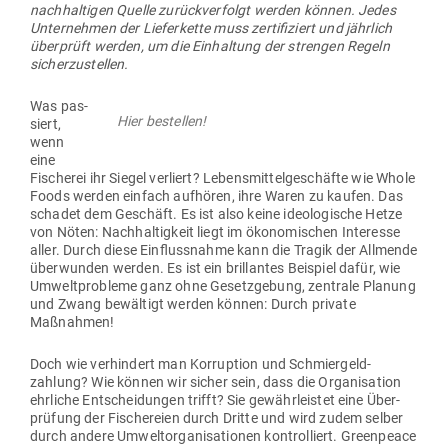
nach­hal­tigen Quelle zurück­ver­folgt werden können. Jedes
Unter­nehmen der Lie­fer­kette muss zer­ti­fi­ziert und jährlich
über­prüft werden, um die Ein­haltung der strengen Regeln
sicherzustellen.
Was pas­
Hier bestellen!
siert,
wenn
eine
Fischerei ihr Siegel ver­liert? Lebens­mit­tel­ge­schäfte wie Whole
Foods werden einfach auf­hören, ihre Waren zu kaufen. Das
schadet dem Geschäft. Es ist also keine ideo­lo­gische Hetze
von Nöten: Nach­hal­tigkeit liegt im öko­no­mi­schen Interesse
aller. Durch diese Ein­fluss­nahme kann die Tragik der All­mende
über­wunden werden. Es ist ein bril­lantes Bei­spiel dafür, wie
Umwelt­pro­bleme ganz ohne Gesetz­gebung, zen­trale Planung
und Zwang bewältigt werden können: Durch private
Maßnahmen!
Doch wie ver­hindert man Kor­ruption und Schmier­geld­
zahlung? Wie können wir sicher sein, dass die Orga­ni­sation
ehr­liche Ent­schei­dungen trifft? Sie gewähr­leistet eine Über­
prüfung der Fische­reien durch Dritte und wird zudem selber
durch andere Umwelt­or­ga­ni­sa­tionen kon­trol­liert. Green­peace