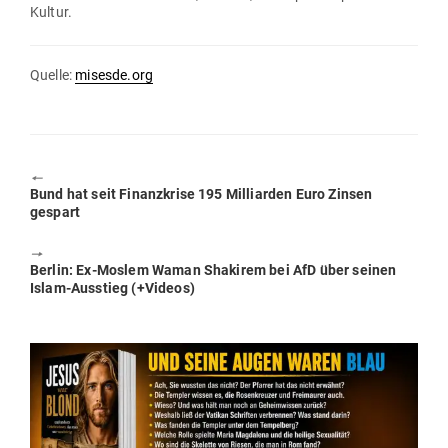
Kultur.
Quelle:
misesde.org
🠔
Previous
Bund hat seit Finanz­krise 195 Mil­li­arden Euro Zinsen
post:
gespart
🠖
Next
Berlin: Ex-Moslem Waman Shakirem bei AfD über seinen
post:
Islam-Aus­stieg (+Videos)