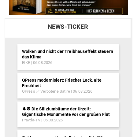
NEWS-TICKER
Wolken und nicht der Treibhauseffekt steuern
das Klima
EIKE
06.08.2026
QPress modernisiert: Frischer Lack, alte
Frechheit
QPress ✅ Verbotene Satire
06.08.2026
🌲🚫 Die Siliziumbäume der Urzeit:
Gigantische Monumente vor der großen Flut
Pravda-TV
06.08.2026