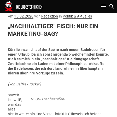
Toggle n
Gepostet
Am
16.02.2020
von
Redaktion
in
Politik & Aktuelles
am
„NACH­HAL­TIGER“ FISCH: NUR EIN
MARKETING-GAG?
Kürzlich war ich auf der Suche nach neuen Bade­hosen für
einen Urlaub. Da ich sonst nir­gendwo welche finden konnte,
trieb es mich in ein „nach­hal­tiges“ Klei­dungs­ge­schäft.
Zwei­felsohne ein Laden mit einer Phi­lo­sophie. Ich kaufte
die Bade­hosen, die ich dort fand, ohne mir über­haupt im
Klaren über ihre Vorzüge zu sein.
(von Jeffrey Tucker)
Soweit
NEU!!! Hier bestellen!
ich weiß,
war das
alles
nichts weiter als eine Ver­kaufs­taktik (Hinweis: ich befand