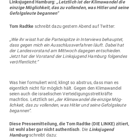
Links­jugend Hamburg:
„Letztlich ist der Kli­ma­wandel die
einzige Mög­lichkeit, das zu voll­enden, was Hitler und seine
Gefolgs­leute begannen“
Tom Radtke
schreibt dazu gestern Abend auf Twitter:
„Wie ihr wisst hat die Par­tei­spitze in Inter­views behauptet,
dass gegen mich ein Aus­schluss­ver­fahren läuft. Dabei hat
der Lan­des­vor­stand am Mittwoch dagegen ent­schieden.
Jetzt hat der Vor­stand der Links­jugend Hamburg fol­gendes
veröffentlicht:“
Was hier for­mu­liert wird, klingt so abstrus, dass man es
eigentlich nicht für möglich hält. Gegen den Kli­ma­wandel
seien auch die israe­li­schen Ver­tei­di­gungs­streit­kräfte
machtlos. Letztlich sei „
der Kli­ma­wandel die einzige Mög­
lichkeit, das zu voll­enden, was Hitler und seine Gefolgs­leute
begannen“
.
Diese Pres­se­mit­teilung, die Tom Radtke (DIE LINKE) zitiert,
ist wohl aber gar nicht authen­tisch
. Die
Links­jugend
Hamburg
schreibt dazu: