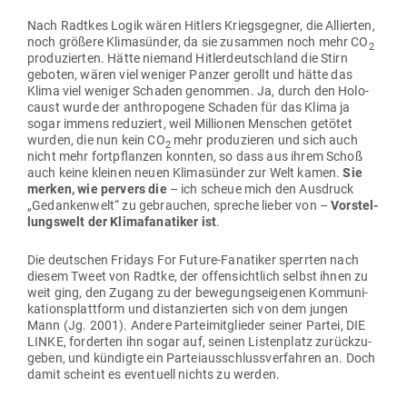
Nach Radtkes Logik wären Hitlers Kriegs­gegner, die Allierten,
noch größere Kli­ma­sünder, da sie zusammen noch mehr CO
2
pro­du­zierten. Hätte niemand Hit­ler­deutschland die Stirn
geboten, wären viel weniger Panzer gerollt und hätte das
Klima viel weniger Schaden genommen. Ja, durch den Holo­
caust wurde der anthro­pogene Schaden für das Klima ja
sogar immens redu­ziert, weil Mil­lionen Men­schen getötet
wurden, die nun kein CO
mehr pro­du­zieren und sich auch
2
nicht mehr fort­pflanzen konnten, so dass aus ihrem Schoß
auch keine kleinen neuen Kli­ma­sünder zur Welt kamen.
Sie
merken, wie pervers die
– ich scheue mich den Aus­druck
„Gedan­kenwelt“ zu gebrauchen, spreche lieber von –
Vor­stel­
lungswelt der Kli­maf­ana­tiker ist
.
Die deut­schen Fridays For Future-Fana­tiker sperrten nach
diesem Tweet von Radtke, der offen­sichtlich selbst ihnen zu
weit ging, den Zugang zu der bewe­gungs­ei­genen Kom­mu­ni­
ka­ti­ons­plattform und distan­zierten sich von dem jungen
Mann (Jg. 2001). Andere Par­tei­mit­glieder seiner Partei, DIE
LINKE, for­derten ihn sogar auf, seinen Lis­ten­platz zurück­zu­
geben, und kün­digte ein Par­tei­aus­schluss­ver­fahren an. Doch
damit scheint es even­tuell nichts zu werden.