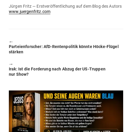
Jürgen Fritz — Erst­ver­öf­fent­li­chung auf dem Blog des Autors
www.juergenfritz.com
🠔
Previous
Par­tei­en­for­scher: AfD-Ren­ten­po­litik könnte Höcke-Flügel
post:
stärken
🠖
Next
Irak: Ist die For­derung nach Abzug der US-Truppen
post:
nur Show?