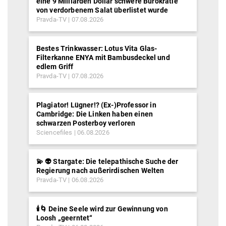
eine 9 Milliarden Dollar schwere Bürokratie
von verdorbenem Salat überlistet wurde
Pravda-TV
07.08.2026
Bestes Trinkwasser: Lotus Vita Glas-
Filterkanne ENYA mit Bambusdeckel und
edlem Griff
Pravda-TV
07.08.2026
Plagiator! Lügner!? (Ex-)Professor in
Cambridge: Die Linken haben einen
schwarzen Posterboy verloren
Sciencefiles
06.08.2026
💫 👽 Stargate: Die telepathische Suche der
Regierung nach außerirdischen Welten
Pravda-TV
06.08.2026
🕯️🌀 Deine Seele wird zur Gewinnung von
Loosh „geerntet“