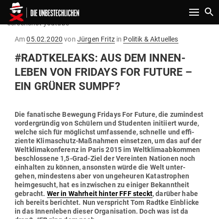
Toggle n
screenshot youtube
Gepostet
Am
05.02.2020
von
Jürgen Fritz
in
Politik & Aktuelles
am
#RAD­TKE­LEAKS: AUS DEM INNEN­
LEBEN VON FRIDAYS FOR FUTURE –
EIN GRÜNER SUMPF?
Die fana­tische Bewegung Fridays For Future, die zumindest
vor­der­gründig von Schülern und Stu­denten initiiert wurde,
welche sich für mög­lichst umfas­sende, schnelle und effi­
ziente Kli­ma­schutz-Maß­nahmen ein­setzen, um das auf der
Welt­kli­ma­kon­ferenz in Paris 2015 im Welt­kli­ma­ab­kommen
beschlossene 1,5‑Grad-Ziel der Ver­einten Nationen noch
ein­halten zu können, ansonsten würde die Welt unter­
gehen, min­destens aber von unge­heuren Kata­strophen
heim­ge­sucht, hat es inzwi­schen zu einiger Bekanntheit
gebracht.
Wer in Wahrheit hinter FFF steckt
, darüber habe
ich bereits berichtet. Nun ver­spricht Tom Radtke
Ein­blicke
in das Innen­leben dieser Orga­ni­sation. Doch w
as ist da