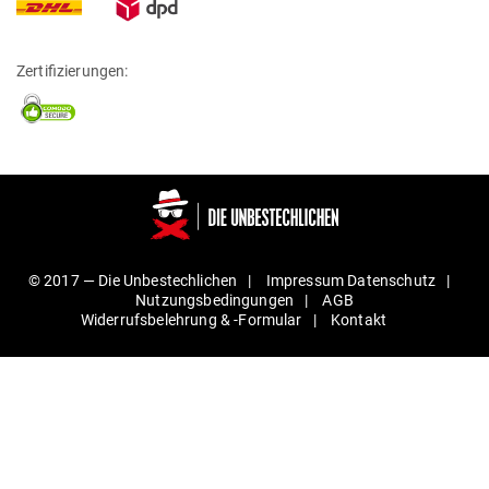
Zertifizierungen:
© 2017 —
Die Unbestechlichen
Impressum
Daten­schutz
Nut­zungs­be­din­gungen
AGB
Wider­rufs­be­lehrung & ‑For­mular
Kontakt