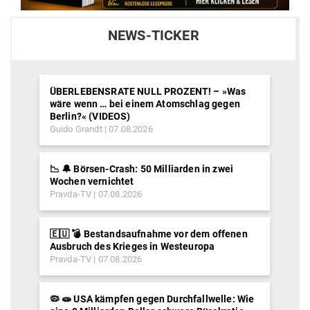
NEWS-TICKER
ÜBERLEBENSRATE NULL PROZENT! – »Was
wäre wenn … bei einem Atomschlag gegen
Berlin?« (VIDEOS)
Guido Grandt
07.08.2026
📉 🔔 Börsen-Crash: 50 Milliarden in zwei
Wochen vernichtet
Pravda-TV
07.08.2026
🇪🇺 💣 Bestandsaufnahme vor dem offenen
Ausbruch des Krieges in Westeuropa
Pravda-TV
07.08.2026
🦠 🧫 USA kämpfen gegen Durchfallwelle: Wie