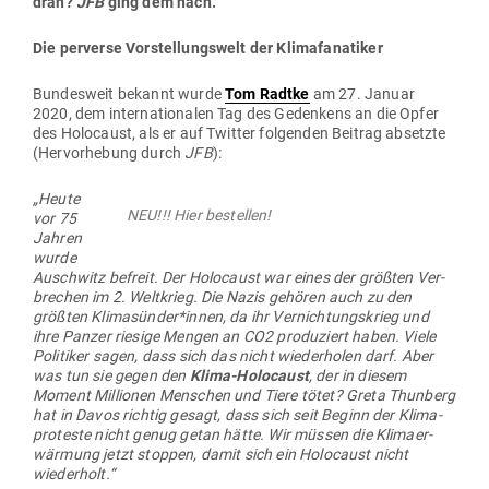
dran?
JFB
ging dem nach.
Die per­verse Vor­stel­lungswelt der Klimafanatiker
Bun­desweit bekannt wurde
Tom Radtke
am 27. Januar
2020, dem inter­na­tio­nalen Tag des Gedenkens an die Opfer
des Holo­caust, als er auf Twitter fol­genden Beitrag absetzte
(Her­vor­hebung durch
JFB
):
„Heute
NEU!!! Hier bestellen!
vor 75
Jahren
wurde
Auschwitz befreit. Der Holo­caust war eines der größten Ver­
brechen im 2. Welt­krieg. Die Nazis gehören auch zu den
größten Klimasünder*innen, da ihr Ver­nich­tungs­krieg und
ihre Panzer riesige Mengen an CO2 pro­du­ziert haben. Viele
Poli­tiker sagen, dass sich das nicht wie­der­holen darf. Aber
was tun sie gegen den
Klima-Holo­caust
, der in diesem
Moment Mil­lionen Men­schen und Tiere tötet? Greta Thunberg
hat in Davos richtig gesagt, dass sich seit Beginn der Kli­ma­
pro­teste nicht genug getan hätte. Wir müssen die Kli­ma­er­
wärmung jetzt stoppen, damit sich ein Holo­caust nicht
wiederholt.“