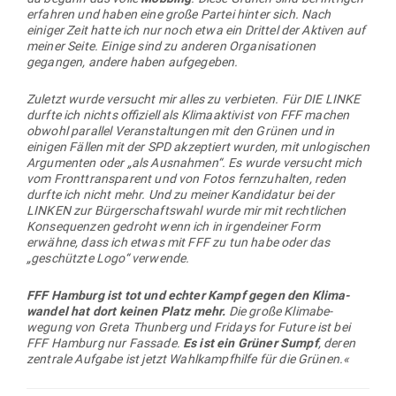
erfahren und haben eine große Partei hinter sich. Nach
einiger Zeit hatte ich nur noch etwa ein Drittel der Aktiven auf
meiner Seite. Einige sind zu anderen Orga­ni­sa­tionen
gegangen, andere haben aufgegeben.
Zuletzt wurde ver­sucht mir alles zu ver­bieten. Für DIE LINKE
durfte ich nichts offi­ziell als Kli­ma­ak­tivist von FFF machen
obwohl par­allel Ver­an­stal­tungen mit den Grünen und in
einigen Fällen mit der SPD akzep­tiert wurden, mit unlo­gi­schen
Argu­menten oder „als Aus­nahmen“. Es wurde ver­sucht mich
vom Front­trans­parent und von Fotos fern­zu­halten, reden
durfte ich nicht mehr. Und zu meiner Kan­di­datur bei der
LINKEN zur Bür­ger­schaftswahl wurde mir mit recht­lichen
Kon­se­quenzen gedroht wenn ich in irgend­einer Form
erwähne, dass ich etwas mit FFF zu tun habe oder das
„geschützte Logo“ verwende.
FFF Hamburg ist tot und echter Kampf gegen den Kli­ma­
wandel hat dort keinen Platz mehr.
Die große Kli­ma­be­
wegung von Greta Thunberg und Fridays for Future ist bei
FFF Hamburg nur Fassade.
Es ist ein Grüner Sumpf
, deren
zen­trale Aufgabe ist jetzt Wahl­kampf­hilfe für die Grünen.«