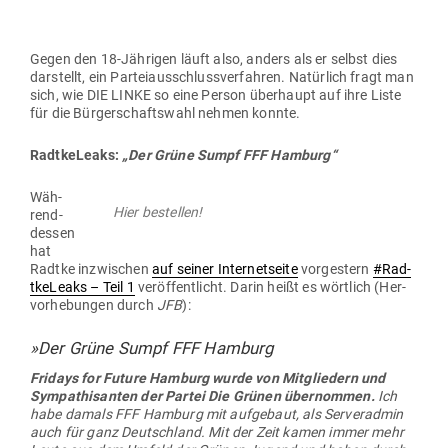
Gegen den 18-Jäh­rigen läuft also, anders als er selbst dies
dar­stellt, ein Par­tei­aus­schluss­ver­fahren. Natürlich fragt man
sich, wie DIE LINKE so eine Person über­haupt auf ihre Liste
für die Bür­ger­schaftswahl nehmen konnte.
Rad­tke­Leaks:
„Der Grüne Sumpf FFF Hamburg“
Wäh­
Hier bestellen!
rend­
dessen
hat
Radtke inzwi­schen
auf seiner Inter­net­seite
vor­gestern
#Rad­
tke­Leaks – Teil 1
ver­öf­fent­licht. Darin heißt es wörtlich (Her­
vor­he­bungen durch
JFB
):
»Der Grüne Sumpf FFF Hamburg
Fridays for Future Hamburg wurde von Mit­gliedern und
Sym­pa­thi­santen der Partei Die Grünen über­nommen.
Ich
habe damals FFF Hamburg mit auf­gebaut, als Ser­ver­admin
auch für ganz Deutschland. Mit der Zeit kamen immer mehr