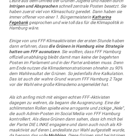
Leute aus dem Umfeld der Grünen Jugend und haben durch
Intrigen und Absprachen
schnell zen­trale Posten besetzt. Sie
haben zuerst viel von Kli­ma­schutz geredet. Dann haben sie
immer offener von einer 1. Bür­ger­meis­terin
Katharina
Fegebank
gesprochen und wie toll das für die Kli­ma­po­litik in
Hamburg wäre.
Einige von uns FFF-Kli­ma­ak­ti­visten der ersten Stunde haben
dann erfahren, dass
die Grünen in Hamburg eine Stra­tegie
hatten um FFF aus­nutzen
. Sie wollten, dass FFF Hamburg
offi­ziell unab­hängig bleibt damit man keine der begehrten
Posten im Par­lament und in der Partei anbieten muss. Denn
am Ende nutzen die Kli­ma­de­mons­tra­tionen ohnehin zu 90%
dem Wahl­re­sultat der Grünen. So jeden­falls ihre Kal­ku­lation.
Das ist auch der wahre Grund warum FFF Hamburg 2 Tage
vor der Wahl eine große Kli­mademo ange­meldet hat.
Als ich anfing mich mit einigen echten FFF-Akti­visten
dagegen zu wehren, da begann die Aus­grenzung. Eine der
schlimmsten Rollen spielte eine arro­gante und zickige „Nele“,
die auch Admin-Posten im Social Media von FFF Hamburg
kon­trol­liert. Als diese Grünen dann sahen, dass ich mich bei
der Partei DIE LINKE enga­giere und dann auch noch als Kli­
ma­ak­tivist auf deren Lan­des­liste zur Wahl auf­ge­stellt wurde,
da begann das volle
Mobbing
. Diese Grünen sind bei Intrigen