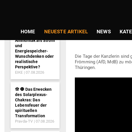
NEWS-
TICKER
Gepostet
Am
19.02.2020
von
Redaktion
am
WAS KOMMT N
HOME
NEUESTE ARTIKEL
NEWS
KATE
Ammoniak als Strom
und
Energiespeicher-
Die Tage der Kanz­lerin sin
Wunschdenken oder
realistische
Frömming (AfD, MdB) zu mög­l
Perspektive?
Thüringen.
EIKE
07.08.2026
🪬 🧿 Das Erwecken
des Solarplexus-
Chakras: Das
Lebensfeuer der
spirituellen
Transformation
Pravda-TV
07.08.2026