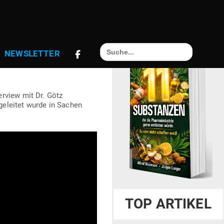
Search
NEWS­LETTER
for:
rview mit Dr. Götz
ge­leitet wurde in Sachen
TOP ARTIKEL