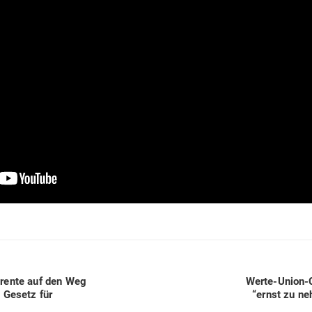
Next
d­rente auf den Weg
Werte-Union-C
post:
lt Gesetz für
“ernst zu n