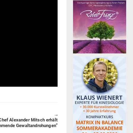
🠖
hef Alex­ander Mitsch erhält
eh­mende Gewaltandrohungen”