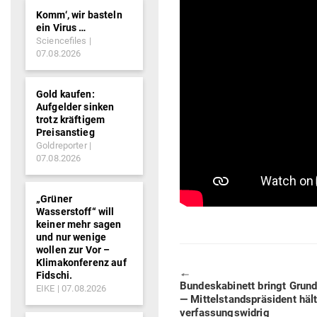
Komm‘, wir basteln
ein Virus …
Sciencefiles
07.08.2026
Gold kaufen:
Aufgelder sinken
trotz kräftigem
Preisanstieg
Goldreporter
07.08.2026
„Grüner
Wasserstoff“ will
keiner mehr sagen
und nur wenige
wollen zur Vor –
Klimakonferenz auf
🠔
Fidschi.
Previous
Bun­des­ka­binett bringt Grun
EIKE
07.08.2026
post:
— Mit­tel­stands­prä­sident hä
verfassungswidrig