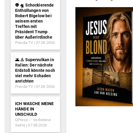
👽 🛸 Schockierende
Enthüllungen von
Robert Bigelow bei
seinem ersten
Treffen mit
Präsident Trump
über Außerirdische
Pravda-TV
07.08.2026
🌋 ⚠️ Supervulkan in
Italien: Der nächste
Erdstoß könnte noch
viel mehr Schaden
anrichten
Pravda-TV
07.08.2026
ICH WASCHE MEINE
HÄNDE IN
UNSCHULD
QPress ✅ Verbotene
Satire
07.08.2026