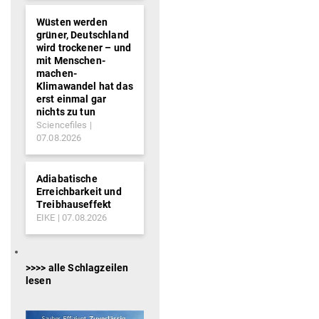
Wüsten werden
grüner, Deutschland
wird trockener – und
mit Menschen-
machen-
Klimawandel hat das
erst einmal gar
nichts zu tun
Sciencefiles
07.08.2026
Adiabatische
Erreichbarkeit und
Treibhauseffekt
EIKE
07.08.2026
>>>> alle Schlagzeilen
lesen