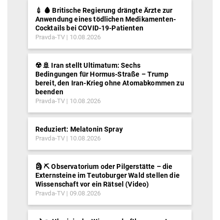
💉 🩸 Britische Regierung drängte Ärzte zur
Anwendung eines tödlichen Medikamenten-
Cocktails bei COVID-19-Patienten
Pravda-TV
10.08.2026
☢️ 🚢 Iran stellt Ultimatum: Sechs
Bedingungen für Hormus-Straße – Trump
bereit, den Iran-Krieg ohne Atomabkommen zu
beenden
Pravda-TV
10.08.2026
Reduziert: Melatonin Spray
Pravda-TV
10.08.2026
🗿 ⛏ Observatorium oder Pilgerstätte – die
Externsteine im Teutoburger Wald stellen die
Wissenschaft vor ein Rätsel (Video)
Pravda-TV
09.08.2026