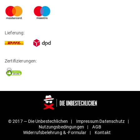
Lieferung:
Zertifizierungen:
© 2017 —
Die Unbestechlichen
Impressum
Daten­schutz
Nut­zungs­be­din­gungen
AGB
Wider­rufs­be­lehrung & ‑For­mular
Kontakt