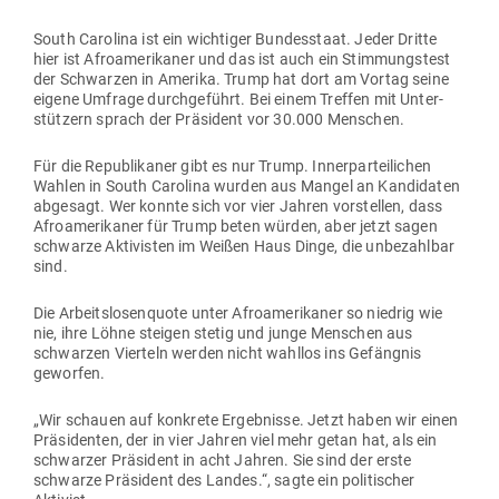
South Carolina ist ein wich­tiger Bun­des­staat. Jeder Dritte
hier ist Afro­ame­ri­kaner und das ist auch ein Stim­mungstest
der Schwarzen in Amerika. Trump hat dort am Vortag seine
eigene Umfrage durch­ge­führt. Bei einem Treffen mit Unter­
stützern sprach der Prä­sident vor 30.000 Menschen.
Für die Repu­bli­kaner gibt es nur Trump. Inner­par­tei­lichen
Wahlen in South Carolina wurden aus Mangel an Kan­di­daten
abgesagt. Wer konnte sich vor vier Jahren vor­stellen, dass
Afro­ame­ri­kaner für Trump beten würden, aber jetzt sagen
schwarze Akti­visten im Weißen Haus Dinge, die unbe­zahlbar
sind.
Die Arbeits­lo­sen­quote unter Afro­ame­ri­kaner so niedrig wie
nie, ihre Löhne steigen stetig und junge Men­schen aus
schwarzen Vierteln werden nicht wahllos ins Gefängnis
geworfen.
„Wir schauen auf kon­krete Ergeb­nisse. Jetzt haben wir einen
Prä­si­denten, der in vier Jahren viel mehr getan hat, als ein
schwarzer Prä­sident in acht Jahren. Sie sind der erste
schwarze Prä­sident des Landes.“, sagte ein poli­ti­scher