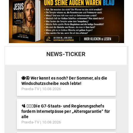
NEWS-TICKER
🐝🦋 Wer kennt es noch? Der Sommer, als die
Windschutzscheibe noch lebte!
Pravda-TV
10.08.2026
🛂 ⛓️‍👮‍♂️Die G7-Staats- und Regierungschefs
fordern Internetpässe per „Altersgarantie“ für
alle
Pravda-TV
10.08.2026