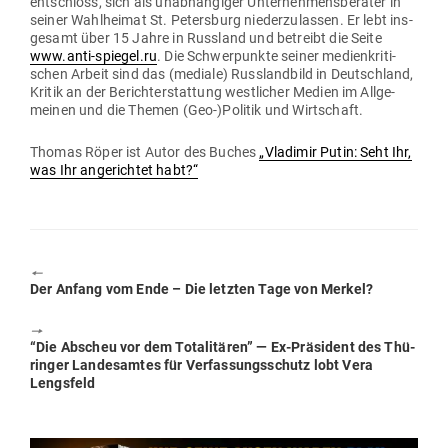
ent­schloss, sich als unab­hän­giger Unter­neh­mens­be­rater in
seiner Wahl­heimat St. Petersburg nie­der­zu­lassen. Er lebt ins­
gesamt über 15 Jahre in Russland und betreibt die Seite
www.anti-spiegel.ru
. Die Schwer­punkte seiner medi­en­kri­ti­
schen Arbeit sind das (mediale) Russ­landbild in Deutschland,
Kritik an der Bericht­erstattung west­licher Medien im All­ge­
meinen und die Themen (Geo-)Politik und Wirtschaft.
Thomas Röper ist Autor des Buches
„Vla­dimir Putin: Seht Ihr,
was Ihr ange­richtet habt?“
🠔
Previous
Der Anfang vom Ende – Die letzten Tage von Merkel?
post:
🠖
Next
“Die Abscheu vor dem Tota­li­tären” — Ex-Prä­sident des Thü­
post:
ringer Lan­des­amtes für Ver­fas­sungs­schutz lobt Vera
Lengsfeld