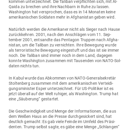
kommen unter­zeichnet. Die Taliban ver­pflichten sich, mit Al-
Qaida zu brechen und ihre Nachbarn in Ruhe zu lassen.
Washington hat ver­sprochen, dass es in 14 Monaten keine
ame­ri­ka­ni­schen Sol­daten mehr in Afgha­nistan geben wird.
Natürlich werden die Ame­ri­kaner nicht als Sieger nach Hause
zurück­kehren. 2001, nach den Anschlägen vom 11. Sep­
tember 2001, ent­sandte das Pen­tagon Truppen nach Afgha­
nistan, um die Taliban zu ver­nichten. Ihre Bewegung wurde
als ter­ro­ris­tische Bewegung ein­ge­stuft und das ist sie immer
noch. Die Taliban sind immer noch in dem Land, dagegen
konnte Washington zusammen mit Tau­senden von NATO-Sol­
daten nichts tun.
In Kabul wurde das Abkommen von NATO-Gene­ral­se­kretär
Stol­tenberg zusammen mit dem ame­ri­ka­ni­schen Ver­tei­di­
gungs­mi­nister Esper unter­zeichnet. Für US-Poli­tiker ist es
jetzt überall auf der Welt ruhiger, als Washington. Trump hat
eine „Säu­berung“ gestartet.
Die Geschwin­digkeit und Menge der Infor­ma­tionen, die aus
dem Weißen Haus an die Presse durch­ge­si­ckert sind, hat
deutlich gemacht: Es gab viele Feinde im Umfeld des Prä­si­
denten. Trump selbst sagte, es gäbe eine Menge „Schlangen“