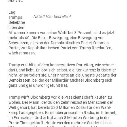
Aktivist.
Lag
NEU!!! Hier bestellen!
Trumps
Beliebthe
it bei den
Afro­ame­ri­kanern vor seiner Wahl bei 8 Prozent, sind es jetzt
mehr als 40. Die Blexit-Bewegung, eine Bewegung von
Schwarzen, die von der Demo­kra­ti­schen Partei, Obamas
Partei, zur Repu­bli­ka­ni­schen Partei von Trump über­laufen,
wächst massiv.
Trump erzählt auf dem kon­ser­va­tiven Par­teitag, wie sehr er
das Land liebt. Er lobt sich selbst, die Kon­kurrenz kri­ti­siert er
nicht, er par­odiert sie. Er erin­nerte an die jüngste Debatte der
Demo­kraten, bei der der Mil­li­ardär Michael Bloomberg sich
ganz und gar unwohl gefühlt hat.
Trump wirft Bloomberg vor, die Prä­si­dent­schaft kaufen zu
wollen. Der Mann, der zu den zehn reichsten Men­schen der
Welt gehört, hat bereits 530 Mil­lionen Dollar für den Wahl­
kampf aus­ge­geben. Es ist über­präsent im Radio, im Internet,
im Fern­sehen. Und er hat auch 3 Minuten Werbung in der
Prime Time gekauft. Heute werden mehrere Sender dieses