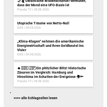
🌙 🛸 Ukrainische Wissenschaftler vermuten,
dass der Mond eine UFO-Basis ist
Pravda-TV
09.08.2026
Utopische Träume von Netto-Null
EIKE
09.08.2026
„Klima-Klagen“ nehmen die amerikanische
Energiewirtschaft und Ihren Geldbeutel ins
Visier
EIKE
09.08.2026
🔥 🇩🇪 🇯🇵 Ein plötzlicher Blitz! Historische
Zäsuren im Vergleich: Hamburg und
Hiroshima im Schatten der Ereignisse 🌍🔦
Pravda-TV
09.08.2026
>>>> alle Schlagzeilen lesen