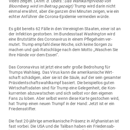
Video zeigen. (
Anm. d. Übers.: Das Wahl­kampf­video von
Bloomberg wird im Beitrag gezeigt)
Trump wird darin nicht
einmal erwähnt, aber die ganzen drei Minuten zeigen, wie ein
echter Anführer die Corona-Epi­demie ver­meiden würde.
Es gibt bereits 62 Fälle in den Ver­ei­nigten Staaten, einer ist an
der Infektion gestorben. Im Bun­des­staat Washington wird
eine Brut­stätte des Coro­na­virus in einem Pfle­geheim ver­
mutet. Trump empfahl diese Woche, sich keine Sorgen zu
machen und gab Rat­schläge nach dem Motto „Waschen Sie
Ihre Hände vor dem Essen“.
Das Coro­na­virus ist jetzt eine sehr große Bedrohung für
Trumps Wahlsieg. Das Virus kann die ame­ri­ka­nische Wirt­
schaft schä­digen, aber sie ist die Säule, auf der sein gesamter
Prä­si­dent­schafts­wahl­kampf basiert. Die bei­spiellos guten
Wirt­schafts­daten sind für Trump eine Gele­genheit, die Kon­
kur­renten abzu­wat­schen und sich selbst vor den eigenen
Fans zu loben. Aber selbst wenn diese Karte gestochen wird,
hat Trump einen neuen Trumpf in der Hand: Jetzt ist er ein
Friedensstifter.
Die fast 20-jährige ame­ri­ka­nische Präsenz in Afgha­nistan ist
fast vorbei. Die USA und die Taliban haben ein Frie­dens­ab­