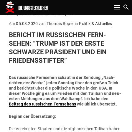
Toggle n
By Gage Skidmore,
CC BY-SA 3.0
,
Link
Gepostet
Am
05.03.2020
von
Thomas Röper
in
Politik & Aktuelles
am
BERICHT IM RUS­SI­SCHEN FERN­
SEHEN: “TRUMP IST DER ERSTE
SCHWARZE PRÄ­SIDENT UND EIN
FRIEDENSSTIFTER”
Das rus­sische Fern­sehen schaut in der Sendung „Nach­
richten der Woche“ jeden Sonntag über den großen Teich
und berichtet über die poli­tische Woche in den USA. In
dieser Woche ging es um Frieden mit den Taliban und neu­
esten Mel­dungen aus dem Wahl­kampf. Ich habe den
Beitrag des rus­si­schen Fern­sehens
wie üblich übersetzt.
Beginn der Übersetzung:
Die Ver­ei­nigten Staaten und die afgha­ni­schen Taliban haben