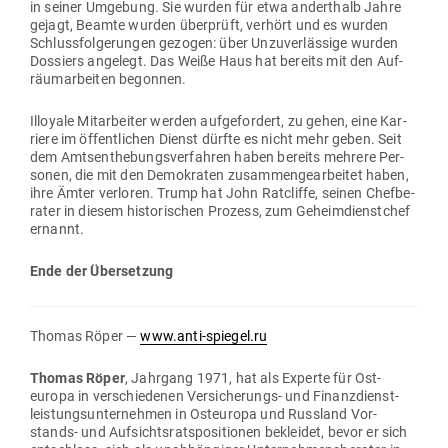
in seiner Umgebung. Sie wurden für etwa anderthalb Jahre
gejagt, Beamte wurden über­prüft, verhört und es wurden
Schluss­fol­ge­rungen gezogen: über Unzu­ver­lässige wurden
Dos­siers angelegt. Das Weiße Haus hat bereits mit den Auf­
räum­ar­beiten begonnen.
Illoyale Mit­ar­beiter werden auf­ge­fordert, zu gehen, eine Kar­
riere im öffent­lichen Dienst dürfte es nicht mehr geben. Seit
dem Amts­ent­he­bungs­ver­fahren haben bereits mehrere Per­
sonen, die mit den Demo­kraten zusam­men­ge­ar­beitet haben,
ihre Ämter ver­loren. Trump hat John Rat­cliffe, seinen Chef­be­
rater in diesem his­to­ri­schen Prozess, zum Geheim­dienstchef
ernannt.
Ende der Übersetzung
Thomas Röper —
www.anti-spiegel.ru
Thomas Röper
, Jahrgang 1971, hat als Experte für Ost­
europa in ver­schie­denen Ver­si­che­rungs- und Finanz­dienst­
leis­tungs­un­ter­nehmen in Ost­europa und Russland Vor­
stands- und Auf­sichts­rats­po­si­tionen bekleidet, bevor er sich