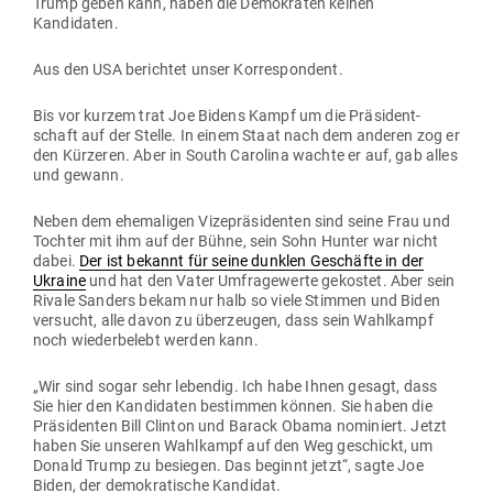
Trump geben kann, haben die Demo­kraten keinen
Kandidaten.
Aus den USA berichtet unser Korrespondent.
Bis vor kurzem trat Joe Bidens Kampf um die Prä­si­dent­
schaft auf der Stelle. In einem Staat nach dem anderen zog er
den Kür­zeren. Aber in South Carolina wachte er auf, gab alles
und gewann.
Neben dem ehe­ma­ligen Vize­prä­si­denten sind seine Frau und
Tochter mit ihm auf der Bühne, sein Sohn Hunter war nicht
dabei.
Der ist bekannt für seine dunklen Geschäfte in der
Ukraine
und hat den Vater Umfra­ge­werte gekostet. Aber sein
Rivale Sanders bekam nur halb so viele Stimmen und Biden
ver­sucht, alle davon zu über­zeugen, dass sein Wahl­kampf
noch wie­der­belebt werden kann.
„Wir sind sogar sehr lebendig. Ich habe Ihnen gesagt, dass
Sie hier den Kan­di­daten bestimmen können. Sie haben die
Prä­si­denten Bill Clinton und Barack Obama nomi­niert. Jetzt
haben Sie unseren Wahl­kampf auf den Weg geschickt, um
Donald Trump zu besiegen. Das beginnt jetzt“, sagte Joe
Biden, der demo­kra­tische Kandidat.