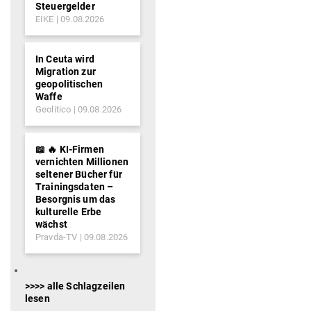
Steuergelder
EIKE
09.08.2026
In Ceuta wird
Migration zur
geopolitischen
Waffe
Geolitico
09.08.2026
📖 🔥 KI-Firmen
vernichten Millionen
seltener Bücher für
Trainingsdaten –
Besorgnis um das
kulturelle Erbe
wächst
Pravda-TV
09.08.2026
>>>> alle Schlagzeilen
lesen