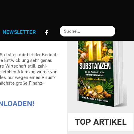
 WURDEN ALLE
Search
NEWS­LETTER
for:
-19
o ist es mir bei der Bericht­
ie Ent­wicklung sehr genau
 Wirt­schaft still, zahl­
m gleichen Atemzug wurde von
Alles nur wegen eines Virus’?
nächste große Finanz­
WNLOADEN!
TOP ARTIKEL