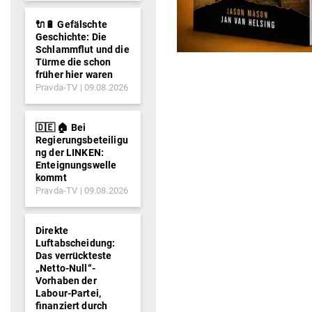
🔌🔋 Gefälschte
Geschichte: Die
Schlammflut und die
Türme die schon
früher hier waren
Pravda-TV
09.08.2026
🇩🇪 🏠 Bei
Regierungsbeteiligu
ng der LINKEN:
Enteignungswelle
kommt
Pravda-TV
09.08.2026
Direkte
Luftabscheidung:
Das verrückteste
„Netto-Null“-
Vorhaben der
Labour-Partei,
finanziert durch