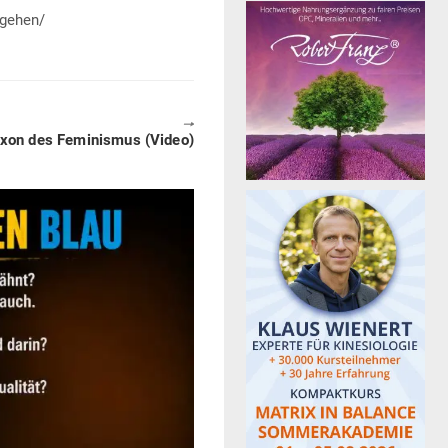
-gehen/
🠖
xon des Femi­nismus (Video)