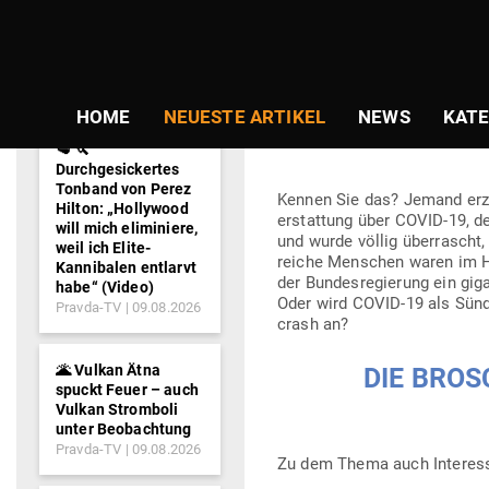
NEWS-
Gepostet
Am
25.03.2020
von
Stefan Mül
TICKER
am
GRATIS-DOWNL
HOME
NEUESTE ARTIKEL
NEWS
KATE
BETROGEN! — 
🥩 🔪
Durchgesickertes
Tonband von Perez
Kennen Sie das? Jemand erzäh
Hilton: „Hollywood
erstattung über COVID-19, de
will mich eliminiere,
und wurde völlig über­rascht, 
weil ich Elite-
reiche Men­schen waren im H
Kannibalen entlarvt
der Bun­des­re­gierung ein gig
habe“ (Video)
Oder wird COVID-19 als Sün­
Pravda-TV
09.08.2026
crash an?
🌋 Vulkan Ätna
DIE BRO­
spuckt Feuer – auch
Vulkan Stromboli
unter Beobachtung
Pravda-TV
09.08.2026
Zu dem Thema auch Interess