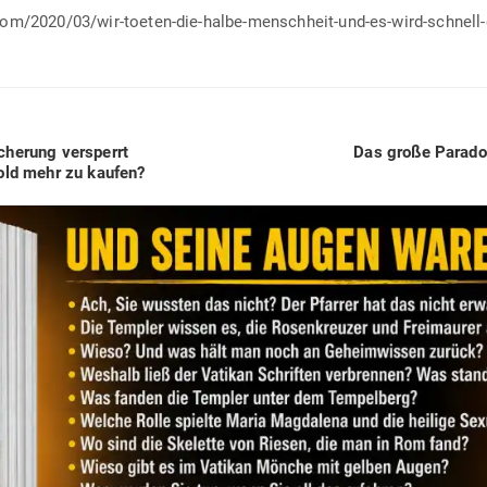
com/2020/03/wir-toeten-die-halbe-menschheit-und-es-wird-schnell
Next
­cherung ver­sperrt
Das große Para­do
post:
Gold mehr zu kaufen?