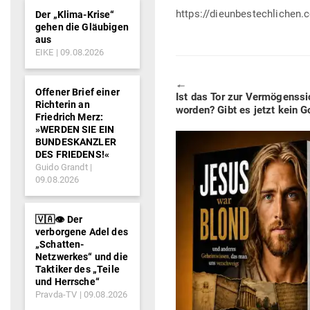
https://dieunbestechlichen.
Der „Klima-Krise“
gehen die Gläubigen
aus
EIKE
09.08.2026
🠔
Offener Brief einer
Previous
Ist das Tor zur Ver­mö­gens­si
Richterin an
post:
worden? Gibt es jetzt kein 
Friedrich Merz:
»WERDEN SIE EIN
BUNDESKANZLER
DES FRIEDENS!«
Guido Grandt
09.08.2026
🇻🇦👁️ Der
verborgene Adel des
„Schatten-
Netzwerkes“ und die
Taktiker des „Teile
und Herrsche“
Pravda-TV
09.08.2026