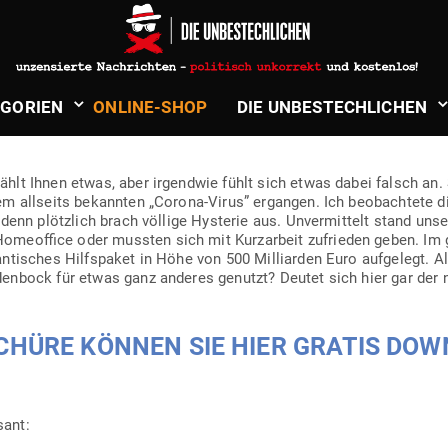
ler
in
Politik & Aktuelles
OAD! — DIE CORONA-PANIK: WIR
­GORIEN
ONLINE-SHOP
DIE UNBE­STECH­LICHEN
DIE GLOBALE HYS­TERIE UM COVID
lt Ihnen etwas, aber irgendwie fühlt sich etwas dabei falsch an. S
m all­seits bekannten „Corona-Virus” ergangen. Ich beob­achtete d
denn plötzlich brach völlige Hys­terie aus. Unver­mittelt stand unsere
ome­office oder mussten sich mit Kurz­arbeit zufrieden geben. I
an­ti­sches Hilfs­paket in Höhe von 500 Mil­li­arden Euro auf­gelegt. 
denbock für etwas ganz anderes genutzt? Deutet sich hier gar der 
SCHÜRE KÖNNEN SIE HIER GRATIS DO
ant: