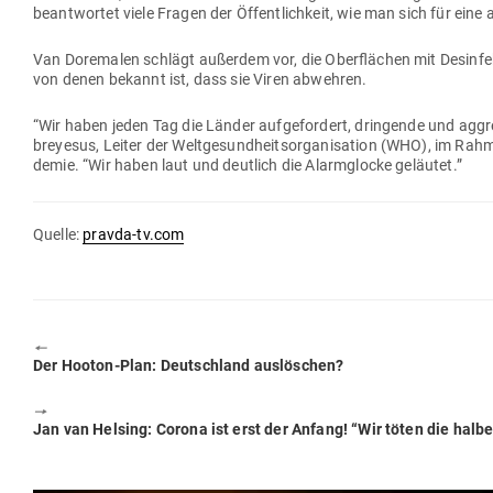
beant­wortet viele Fragen der Öffent­lichkeit, wie man sich für ein
Van Dore­malen schlägt außerdem vor, die Ober­flächen mit Des­in­fek
von denen bekannt ist, dass sie Viren abwehren.
“Wir haben jeden Tag die Länder auf­ge­fordert, drin­gende und ag
breyesus, Leiter der Welt­ge­sund­heits­or­ga­ni­sation (WHO), im Ra
demie. “Wir haben laut und deutlich die Alarm­glocke geläutet.”
Quelle:
pravda-tv.com
🠔
Previous
Der Hooton-Plan: Deutschland auslöschen?
post:
🠖
Next
Jan van Helsing: Corona ist erst der Anfang! “Wir töten die hal
post: