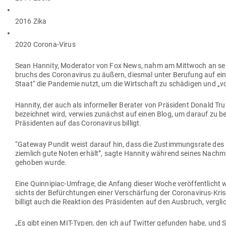
2016 Zika
2020 Corona-Virus
Sean Hannity, Mode­rator von Fox News, nahm am Mittwoch an seine
bruchs des Coro­na­virus zu äußern, diesmal unter Berufung auf eine
Staat“ die Pan­demie nutzt, um die Wirt­schaft zu schä­digen und „v
Hannity, der auch als infor­meller Berater von Prä­sident Donald 
bezeichnet wird, verwies zunächst auf einen Blog, um darauf zu best
Prä­si­denten auf das Coro­na­virus billigt.
“Gateway Pundit weist darauf hin, dass die Zustim­mungsrate des Pr
ziemlich gute Noten erhält”, sagte Hannity während seines Nach­m
ge­hoben wurde.
Eine Quin­nipiac-Umfrage, die Anfang dieser Woche ver­öf­fent­lich
sichts der Befürch­tungen einer Ver­schärfung der Coro­na­virus-Kri
billigt auch die Reaktion des Prä­si­denten auf den Aus­bruch, ver­g
„Es gibt einen MIT-Typen, den ich auf Twitter gefunden habe, und Si