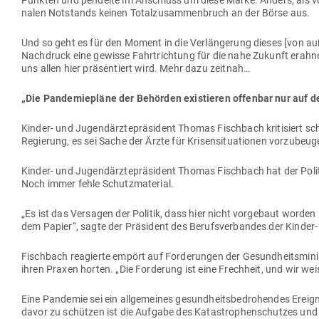
Punkten und pen­delte im Anschluss um diese Marke. Anders, als von
nalen Not­stands keinen Total­zu­sam­men­bruch an der Börse aus.
Und so geht es für den Moment in die Ver­län­gerung dieses [von auß
Nach­druck eine gewisse Fahrt­richtung für die nahe Zukunft erahnen 
uns allen hier prä­sen­tiert wird. Mehr dazu zeitnah…
„Die Pan­de­mie­pläne der Behörden exis­tieren offenbar nur auf 
Kinder- und Jugend­ärz­te­prä­sident Thomas Fischbach kri­ti­siert 
Regierung, es sei Sache der Ärzte für Kri­sen­si­tua­tionen vor­zu­beu
Kinder- und Jugend­ärz­te­prä­sident Thomas Fischbach hat der Polit
Noch immer fehle Schutzmaterial.
„Es ist das Ver­sagen der Politik, dass hier nicht vor­gebaut worden 
dem Papier“, sagte der Prä­sident des Berufs­ver­bandes der Kinde
Fischbach reagierte empört auf For­de­rungen der Gesund­heits­mi­n
ihren Praxen horten. „Die For­derung ist eine Frechheit, und wir we
Eine Pan­demie sei ein all­ge­meines gesund­heits­be­dro­hendes Ereign
davor zu schützen ist die Aufgabe des Kata­stro­phen­schutzes und d