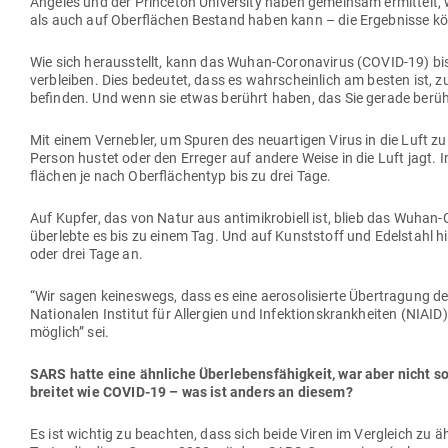
Angeles und der Princeton Uni­versity haben gemeinsam ermittelt, 
als auch auf Ober­flächen Bestand haben kann – die Ergeb­nisse k
Wie sich her­aus­stellt, kann das Wuhan-Coro­na­virus (COVID-19) bi
ver­bleiben. Dies bedeutet, dass es wahr­scheinlich am besten ist, z
befinden. Und wenn sie etwas berührt haben, das Sie gerade berühr
Mit einem Ver­nebler, um Spuren des neu­ar­tigen Virus in die Luft zu 
Person hustet oder den Erreger auf andere Weise in die Luft jagt. Im
flächen je nach Ober­flä­chentyp bis zu drei Tage.
Auf Kupfer, das von Natur aus anti­mi­kro­biell ist, blieb das Wuha
über­lebte es bis zu einem Tag. Und auf Kunst­stoff und Edel­stahl hi
oder drei Tage an.
“Wir sagen kei­neswegs, dass es eine aero­so­li­sierte Über­tragung de
Natio­nalen Institut für All­ergien und Infek­ti­ons­krank­heiten (NIAI
möglich” sei.
SARS hatte eine ähn­liche Über­le­bens­fä­higkeit, war aber nicht so
breitet wie COVID-19 – was ist anders an diesem?
Es ist wichtig zu beachten, dass sich beide Viren im Ver­gleich zu äh