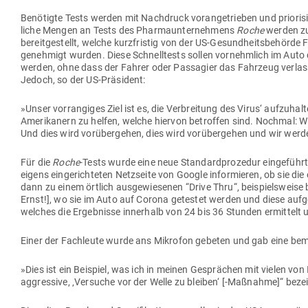
Benö­tigte Tests werden mit Nach­druck vor­an­ge­trieben und prio­ri­s
liche Mengen an Tests des Phar­ma­un­ter­nehmens
Roche
werden zu
bereit­ge­stellt, welche kurz­fristig von der US-Gesund­heits­be­hörde
genehmigt wurden. Diese Schnell­tests sollen vor­nehmlich im Auto 
werden, ohne dass der Fahrer oder Pas­sagier das Fahrzeug ver­la
Jedoch, so der US-Präsident:
»Unser vor­ran­giges Ziel ist es, die Ver­breitung des Virus‘ auf­zu­hal
Ame­ri­kanern zu helfen, welche hiervon betroffen sind. Nochmal: Wir
Und dies wird vor­über­gehen, dies wird vor­über­gehen und wir we
Für die
Roche
-Tests wurde eine neue Stan­dard­pro­zedur ein­ge­füh
eigens ein­ge­rich­teten Netz­seite von Google infor­mieren, ob sie d
dann zu einem örtlich aus­ge­wie­senen “Drive Thru“, bei­spiels­weis
Ernst!], wo sie im Auto auf Corona getestet werden und diese auf­g
welches die Ergeb­nisse innerhalb von 24 bis 36 Stunden ermittelt 
Einer der Fach­leute wurde ans Mikrofon gebeten und gab eine be
»Dies ist ein Bei­spiel, was ich in meinen Gesprächen mit vielen von I
aggressive, ‚Ver­suche vor der Welle zu bleiben‘ [-Maß­nahme]“ bez