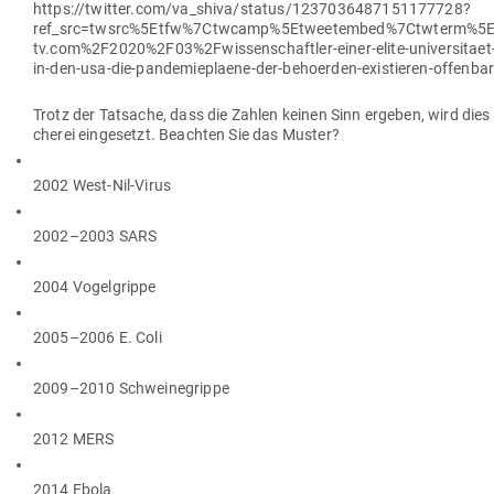
https://twitter.com/va_shiva/status/1237036487151177728?
ref_src=twsrc%5Etfw%7Ctwcamp%5Etweetembed%7Ctwterm%5E
tv.com%2F2020%2F03%2Fwissenschaftler-einer-elite-universitaet-s
in-den-usa-die-pandemieplaene-der-behoerden-existieren-offenba
Trotz der Tat­sache, dass die Zahlen keinen Sinn ergeben, wird die
cherei ein­ge­setzt. Beachten Sie das Muster?
2002 West-Nil-Virus
2002–2003 SARS
2004 Vogelgrippe
2005–2006 E. Coli
2009–2010 Schweinegrippe
2012 MERS
2014 Ebola