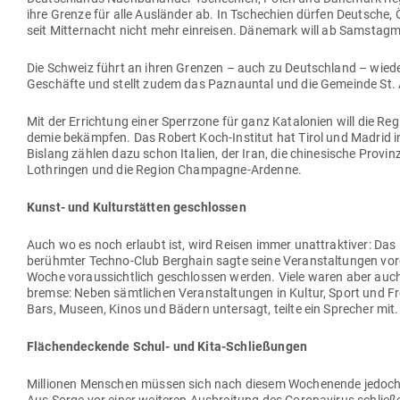
ihre Grenze für alle Aus­länder ab. In Tsche­chien dürfen Deutsche, Ö
seit Mit­ter­nacht nicht mehr ein­reisen. Dänemark will ab Sams­tag
Die Schweiz führt an ihren Grenzen – auch zu Deutschland – wieder 
Geschäfte und stellt zudem das Paz­nauntal und die Gemeinde St. 
Mit der Errichtung einer Sperrzone für ganz Kata­lonien will die Reg
demie bekämpfen. Das Robert Koch-Institut hat Tirol und Madrid in di
Bislang zählen dazu schon Italien, der Iran, die chi­ne­sische Provin
Loth­ringen und die Region Champagne-Ardenne.
Kunst- und Kul­tur­stätten geschlossen
Auch wo es noch erlaubt ist, wird Reisen immer unat­trak­tiver: Das
berühmter Techno-Club Berghain sagte seine Ver­an­stal­tungen vor
Woche vor­aus­sichtlich geschlossen werden. Viele waren aber auch 
bremse: Neben sämt­lichen Ver­an­stal­tungen in Kultur, Sport und Fr
Bars, Museen, Kinos und Bädern untersagt, teilte ein Sprecher mit.
Flä­chen­de­ckende Schul- und Kita-Schließungen
Mil­lionen Men­schen müssen sich nach diesem Wochenende jedoch 