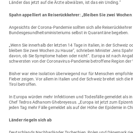
Länder das jetzt auf die Ärzte abwälzen, ist das ein Unding.“
Spahn appel­liert an Rei­se­rück­kehrer: „Bleiben Sie zwei Woche
Ange­sichts der Corona-Pan­demie sollten sich alle Rei­se­rück­kehre
Bun­des­ge­sund­heits­mi­nis­te­riums selbst in Qua­rantäne begeben.
„Wenn Sie innerhalb der letzten 14 Tage in Italien, in der Schweiz o
bleiben Sie zwei Wochen zu Hause“, schrieben Minister Jens Spahn u
davon, ob Sie Sym­ptome haben oder nicht“. Europa ist nach Angaben 
schwersten von der Coro­na­virus-Pan­demie betroffene Region der 
Bisher war eine Iso­lation über­wiegend nur für Men­schen emp­foh
Fieber zeigen. Vor allem in Italien und der Schweiz breitet sich die
Tirol betroffen.
In Europa würden mehr Infek­tionen und Todes­fälle gemeldet als
Chef Tedros Adhanom Ghe­breyesus. „Europa ist jetzt zum Epi­zen
jeden Tag mehr Fälle gemeldet als auf der Höhe der Epi­demie in Ch
Länder riegeln sich ab
Deutsch­lands Nach­bar­länder Tsche­chien, Polen und Dänemark rieg