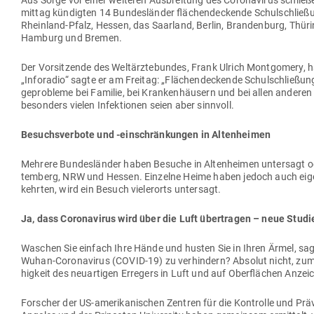
Aus Sorge vor einer wei­teren Aus­breitung des Coro­na­virus schließ
mittag kün­digten 14 Bun­des­länder flä­chen­de­ckende Schul­schlie
Rheinland-Pfalz, Hessen, das Saarland, Berlin, Bran­denburg, Thü­ri
Hamburg und Bremen.
Der Vor­sit­zende des Welt­ärz­te­bundes, Frank Ulrich Mont­gomery, h
„Inforadio“ sagte er am Freitag: „Flä­chen­de­ckende Schul­schlie­ß
ge­pro­bleme bei Familie, bei Kran­ken­häusern und bei allen anderen
besonders vielen Infek­tionen seien aber sinnvoll.
Besuchs­verbote und ‑ein­schrän­kungen in Altenheimen
Mehrere Bun­des­länder haben Besuche in Alten­heimen untersagt o
temberg, NRW und Hessen. Ein­zelne Heime haben jedoch auch eigene 
kehrten, wird ein Besuch vie­lerorts untersagt.
Ja, dass Coro­na­virus wird über die Luft über­tragen – neue Studi
Waschen Sie einfach Ihre Hände und husten Sie in Ihren Ärmel, sage
Wuhan-Coro­na­virus (COVID-19) zu ver­hindern? Absolut nicht, zu
higkeit des neu­ar­tigen Erregers in Luft und auf Ober­flächen Anzei
For­scher der US-ame­ri­ka­ni­schen Zentren für die Kon­trolle und Prä