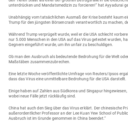
den Tiefen Staat als einer der größten Betrugs­fälle in die Geschicht
unter­drücken und Man­dats­me­dizin zu for­cieren!“ hat Ayya­durai ge
Unab­hängig vom tat­säch­lichen Ausmaß der Krise besteht kaum ein
Trump für den jüngsten Bör­sen­crash ver­ant­wortlich zu machen, d
Während Trump ver­prügelt wurde, weil er die USA schlecht vor­be­re
nur 5.000 Men­schen in den USA auf das Virus getestet wurden, hab
Gegnern ein­ge­führt wurde, um ihn unfair zu beschuldigen.
Ob man den Aus­bruch als bedeu­tende Bedrohung für die Welt oder als
Maß­stäben zusammenzubrechen.
Eine letzte Woche ver­öf­fent­lichte Umfrage von Reuters/Ipsos erg
dass das Virus eine unmit­telbare Bedrohung für die USA darstellt.
Einige haben auf Zahlen aus Süd­korea und Sin­gapur hin­ge­wiesen, 
wobei neue Fälle jetzt rück­läufig sind.
China hat auch den Sieg über das Virus erklärt. Der chi­ne­sische P
außer­or­dent­licher Pro­fessor an der Lee Kuan Yew School of Public P
Aus­bruch ist im Grunde genommen in China beendet.“