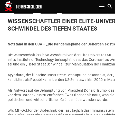
Toggle n
Gepostet
Am
23.03.2020
von
Redaktion
in
Verschwörungen, Enthüllungen &
am
WIS­SEN­SCHAFTLER EINER ELITE-UNI­VER
SCHWINDEL DES TIEFEN STAATES
Not­stand in den USA – „Die Pan­de­mie­pläne der Behörden exis­t
Die Wis­sen­schaftler Shiva Ayya­durai von der Elite-Uni­ver­sität MIT
setts Institute of Tech­nology behauptet, dass das Coro­na­virus „An
sei und ein „Tiefer Staat Schwindel“ zur Mani­pu­lation der Finanz­mä
Ayya­durai, der für seine umstrittene Behauptung bekannt ist, der „Er
kan­di­diert als Repu­bli­kaner bei den US-Senats­wahlen 2020 in Ma
Als Antwort auf die Behauptung von Prä­sident Donald Trump, dass 
vor dem Coro­na­virus zu ent­fachen, “weit über das hinaus, was die 
poli­ti­schen und wirt­schaft­lichen Gründen über­wunden wurde.
„Als MIT-Doktor der Bio­technik, der fast täglich das Immun­system 