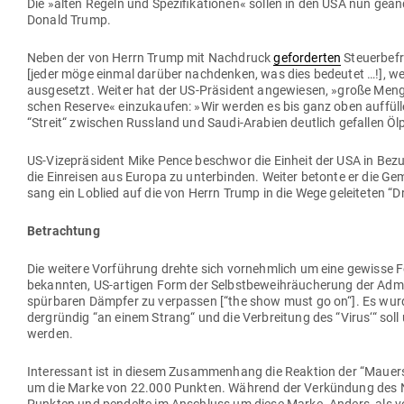
Die »alten Regeln und Spe­zi­fi­ka­tionen« sollen in den USA nun geä
Donald Trump.
Neben der von Herrn Trump mit Nach­druck
gefor­derten
Steu­er­be­
[jeder möge einmal darüber nach­denken, was dies bedeutet …!], werd
aus­ge­setzt. Weiter hat der US-Prä­sident ange­wiesen, »große Meng
schen Reserve« ein­zu­kaufen: »Wir werden es bis ganz oben auf­füll
“Streit“ zwi­schen Russland und Saudi-Arabien deutlich gefallen Öl
US-Vize­prä­sident Mike Pence beschwor die Einheit der USA in Bez
die Ein­reisen aus Europa zu unter­binden. Weiter betonte er die Gem
sang ein Loblied auf die von Herrn Trump in die Wege gelei­teten “D
Betrachtung
Die weitere Vor­führung drehte sich vor­nehmlich um eine gewisse F
bekannten, US-artigen Form der Selbst­be­weih­räu­cherung der Admi­
spür­baren Dämpfer zu ver­passen [“the show must go on“]. Es wurde
der­gründig “an einem Strang“ und die Ver­breitung des “Virus‘“ soll
werden.
Inter­essant ist in diesem Zusam­menhang die Reaktion der “Mau­er­s
um die Marke von 22.000 Punkten. Während der Ver­kündung des Na