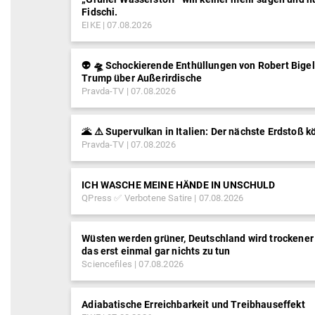
Fidschi.
EIKE
07.08.2026
👽 🛸 Schockierende Enthüllungen von Robert Bigel
Trump über Außerirdische
Pravda-TV
07.08.2026
🌋 ⚠️ Supervulkan in Italien: Der nächste Erdstoß 
Pravda-TV
07.08.2026
ICH WASCHE MEINE HÄNDE IN UNSCHULD
QPress ✅ Verbotene Satire
07.08.2026
Wüsten werden grüner, Deutschland wird trocken
das erst einmal gar nichts zu tun
Sciencefiles
07.08.2026
Adiabatische Erreichbarkeit und Treibhauseffekt