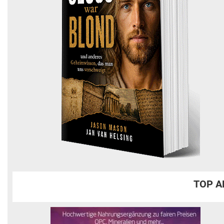
TOP A