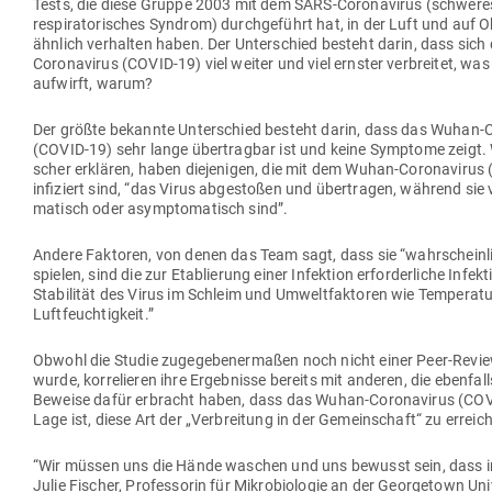
Tests, die diese Gruppe 2003 mit dem SARS-Coro­na­virus (schwere
respi­ra­to­ri­sches Syndrom) durch­ge­führt hat, in der Luft und auf 
ähnlich ver­halten haben. Der Unter­schied besteht darin, dass sic
Coro­na­virus (COVID-19) viel weiter und viel ernster ver­breitet, was
auf­wirft, warum?
Der größte bekannte Unter­schied besteht darin, dass das Wuhan-Co
(COVID-19) sehr lange über­tragbar ist und keine Sym­ptome zeigt. 
scher erklären, haben die­je­nigen, die mit dem Wuhan-Coro­na­viru
infi­ziert sind, “das Virus abge­stoßen und über­tragen, während sie 
ma­tisch oder asym­pto­ma­tisch sind”.
Andere Fak­toren, von denen das Team sagt, dass sie “wahr­scheinli
spielen, sind die zur Eta­blierung einer Infektion erfor­der­liche Infek­ti
Sta­bi­lität des Virus im Schleim und Umwelt­fak­toren wie Tem­pe­ratu
Luftfeuchtigkeit.”
Obwohl die Studie zuge­ge­be­ner­maßen noch nicht einer Peer-Revi
wurde, kor­re­lieren ihre Ergeb­nisse bereits mit anderen, die eben­fall
Beweise dafür erbracht haben, dass das Wuhan-Coro­na­virus (COV
Lage ist, diese Art der „Ver­breitung in der Gemein­schaft“ zu erreic
“Wir müssen uns die Hände waschen und uns bewusst sein, dass infi
Julie Fischer, Pro­fes­sorin für Mikro­bio­logie an der Georgetown Uni