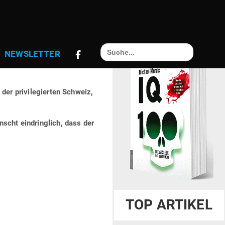
ORD AN US-
Search
NEWS­LETTER
for:
der pri­vi­le­gierten Schweiz,
scht ein­dringlich, dass der
TOP ARTIKEL