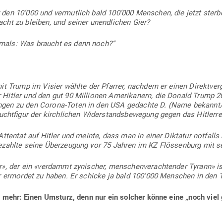
en 10’000 und ver­mutlich bald 100’000 Men­schen, die jetzt ster
cht zu bleiben, und seiner unend­lichen Gier?
als: Was braucht es denn noch?“
mit Trump im Visier wählte der Pfarrer, nachdem er einen Direkt­ver
Hitler und den gut 90 Mil­lionen Ame­ri­kanern, die Donald Trump 
ungen zu den Corona-Toten in den USA gedachte D. (Name bekannt/
Leucht­figur der kirch­lichen Wider­stands­be­wegung gegen das Hitler
 Attentat auf Hitler und meinte, dass man in einer Dik­tatur not­fal
bezahlte seine Über­zeugung vor 75 Jahren im KZ Flös­senburg mit 
or», der ein «ver­dammt zyni­scher, men­schen­ver­ach­tender Tyrann» 
r ermordet zu haben.
Er schicke ja bald 100’000 Men­schen in den 
h mehr: Einen Umsturz, denn nur ein solcher könne eine „noch viel