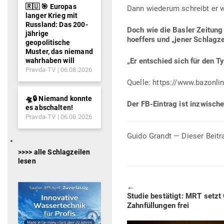
🇷🇺 🎯 Europas
Dann wie­derum schreibt er wi
langer Krieg mit
Russland: Das 200-
Doch wie die Basler Zeitung
jährige
hoeffers und „jener Schlag­z
geopolitische
Muster, das niemand
wahrhaben will
„Er ent­schied sich für den 
Pravda-TV
06.08.2026
Quelle: https://www.bazonli
🛸🔒 Niemand konnte
Der FB-Eintrag ist inzwi­sch
es abschalten!
Pravda-TV
06.08.2026
Guido Grandt — Dieser Beitr
>>>> alle Schlagzeilen
lesen
🠔
Previous
Studie bestätigt: MRT setzt 
post:
Zahn­fül­lungen frei