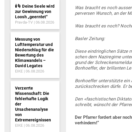
🕯️🌀 Deine Seele wird
Was braucht es noch ausser d
zur Gewinnung von
per­versen Wunsch, an der Ma
Loosh „geerntet“
Pravda-TV
06.08.2026
Was braucht es noch? Nochm
Basler Zeitung:
Messung von
Lufttemperatur und
Niederschlag für die
Diese ein­dring­lichen Sätze 
Bewertung des
schen dem Nazi­regime unter 
Klimawandels –
grund der Schre­ckens­mel­d
David Legates
Bon­hoeffer, der bril­lanten 
EIKE
06.08.2026
Bon­hoeffer unter­stützte ein
zurück­schrecken dürfe. Er 
Verzerrte
Wissenschaft: Die
fehlerhafte Logik
Den «faschis­ti­schen Dik­tat
der
schreibt, wünscht der Pfarre
Ursachenanalyse
von
Der Pfarrer fordert aber noc
Extremereignissen
verhindern!“
EIKE
06.08.2026