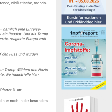
de, nihi­lis­tische, tod­brin­
 nämlich eine Ein­rei­se­
sei ein Rassist. Und als Trump
nzte, reagierte Europa «mit
uf den Fuss und wurden
 von Trump-Wählern den Nazis
e, die indus­trielle Ver­
Pfarrer D. an:
nd hier noch in der besonders