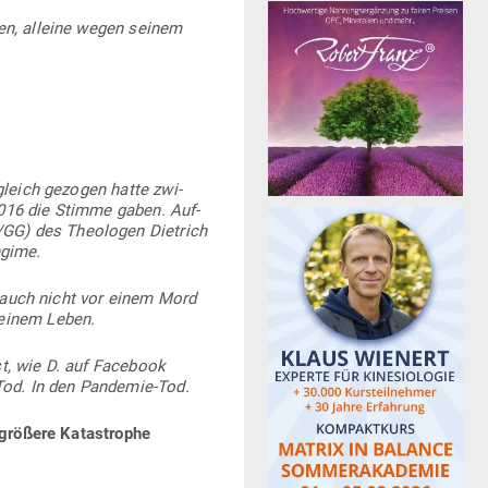
ben, alleine wegen seinem
­gleich gezogen hatte zwi­
2016 die Stimme gaben. Auf­
GG) des Theo­logen Dietrich
regime.
ls auch nicht vor einem Mord
seinem Leben.
ist, wie D. auf Facebook
Tod. In den Pandemie-Tod.
 größere Kata­strophe