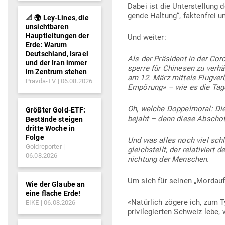
Dabei ist die Unter­stellung d
gende Haltung“, fak­tenfrei un
📐 🌍 Ley-Lines, die
unsichtbaren
Hauptleitungen der
Und weiter:
Erde: Warum
Deutschland, Israel
Als der Prä­sident in der Co
und der Iran immer
sperre für Chi­nesen zu ver­h
im Zentrum stehen
am 12. März mittels Flug­ver
Pravda-TV
06.08.2026
Empörung» – wie es die Tages
Oh, welche Dop­pel­moral: D
Größter Gold-ETF:
bejaht – denn diese Abschot
Bestände steigen
dritte Woche in
Folge
Und was alles noch viel sch
Goldreporter
gleich­stellt, der rela­ti­vier
06.08.2026
nichtung der Menschen.
Um sich für seinen „Mord­aufr
Wie der Glaube an
eine flache Erde!
«Natürlich zögere ich, zum T
EIKE
06.08.2026
pri­vi­le­gierten Schweiz lebe,