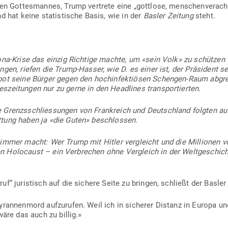
en Got­tes­mannes, Trump ver­trete eine „gottlose, men­schen­ver­ach­ten
d hat keine sta­tis­tische Basis, wie in der
Basler Zeitung
steht.
rona-Krise das einzig Richtige machte, um «sein Volk» zu schützen –
ängen, riefen die Trump-Hasser, wie D. es einer ist, der Prä­sident 
bot seine Bürger gegen den hoch­in­fek­tiösen Schengen-Raum abgre
­zei­tungen nur zu gerne in den Head­lines transportierten.
ie Grenzsschlies­sungen von Frank­reich und Deutschland folgten a
tung haben ja «die Guten» beschlossen.
limmer macht: Wer Trump mit Hitler ver­gleicht und die Mil­lionen
t den Holo­caust – ein Ver­brechen ohne Ver­gleich in der Welt­ge­schicht
uf“ juris­tisch auf die sichere Seite zu bringen, schließt der Basler 
yran­nenmord auf­zu­rufen. Weil ich in sicherer Distanz in Europa u
 wäre das auch zu billig.»