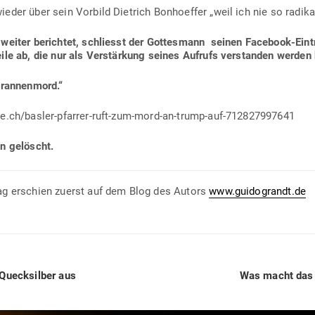
eder über sein Vorbild Dietrich Bon­hoeffer „weil ich nie so radika
 weiter berichtet, schliesst der Got­tesmann seinen Facebook-Eint
eile ab, die nur als Ver­stärkung seines Aufrufs ver­standen werden
Tyrannenmord.“
ne.ch/basler-pfarrer-ruft-zum-mord-an-trump-auf-712827997641
en gelöscht.
ag erschien zuerst auf dem Blog des Autors
www.guidograndt.de
Next
Queck­silber aus
Was macht das 
post: