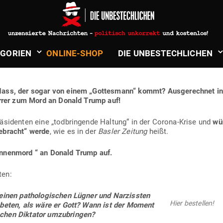
ndt
in
Politik & Aktuelles
CHWEIZER PFARRER RUFT ZUM M
­GORIEN
ONLINE-SHOP
DIE UNBE­STECH­LICHEN
ONALD TRUMP AUF!
ass, der sogar von einem „Got­tesmann“ kommt?
Aus­ge­rechnet in 
arrer zum Mord an Donald Trump auf!
ä­si­denten eine „tod­brin­gende Haltung“ in der Corona-Krise und
wün
e­bracht“ werde
, wie es in der
Basler Zeitung
heißt.
an­nenmord “ an Donald Trump auf.
ten:
inen patho­lo­gi­schen Lügner und Nar­zissten
Hier bestellen!
nbeten, als wäre er Gott? Wann ist der Moment
chen Dik­tator umzu­bringen?