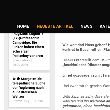
NEWS-
Gepostet
Am
01.05.2020
von
Guido Gra
TICKER
am
UNFASSBAR: S
HOME
NEUESTE ARTIKEL
NEWS
KATE
PRÄ­SIDENT D
Plagiator! Lügner!?
(Ex-)Professor in
Cambridge: Die
Wie weit darf Hass gehen?
H
Linken haben einen
konkret in Basel ruft ein Pf
schwarzen
Posterboy verloren
Dieser unter­stellt dem US-Pr
Sciencefiles
„faschis­tische Dik­tator umg
06.08.2026
Er rief sozu­sagen zum „Tyr
💫 👽 Stargate: Die
telepathische Suche
Und zwar mit fol­genden Wor
der Regierung nach
außerirdischen
„
Wie kann es sein, dass sie e
Welten
wählten und ihn wei­terhin a
Pravda-TV
06.08.2026
gekommen, einen faschis­ti­s