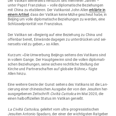
Der Vatikan sei­ner­seits ver­sucht seit meh­reren Jahren –
unter Papst Fran­ziskus – volle diplo­ma­tische Bezie­hungen
mit China zu eta­blieren. Der Vati­kanist John Allen
erklärte in
einem Artikel
, dass der Vatikan keine Mühe gescheut habe, in
Beijing um volle diplo­ma­tische Bezie­hungen zu werden, eine
Schlüs­sel­prio­rität von Franziskus.
Der Vatikan sei »Begierig auf eine Beziehung zu China und
offenbar bereit, Ein­wände dagegen zu unter­drücken und sei­
ner­seits viel zu geben,« so Allen.
Kurzum: »Die Umwerbung Bei­jings seitens des Vatikans sind
in vollem Gange. Der Haupt­gewinn sind die vollen diplo­ma­ti­
schen Bezie­hungen, seine sichere recht­liche Stellung der
Kirche und Part­ner­schaften auf glo­baler Bühne,« fügte
Allen hinzu.
Eine weitere Geste der Gunst seitens des Vatikans ist die Lan­
cierung einer chi­ne­si­schen Ausgabe der von den Jesuiten her­
aus­ge­ge­benen Zeit­schrift
Civiltà Cat­tolica
im Mai 2020, die
einen halb­of­fi­zi­ellen Status im Vatikan genießt.
La Civiltà Cat­tolica
, geleitet vom ultra-pro­gres­sis­ti­schen
Jesuiten Antonio Spadaro, der einer der wich­tigsten Rat­geber