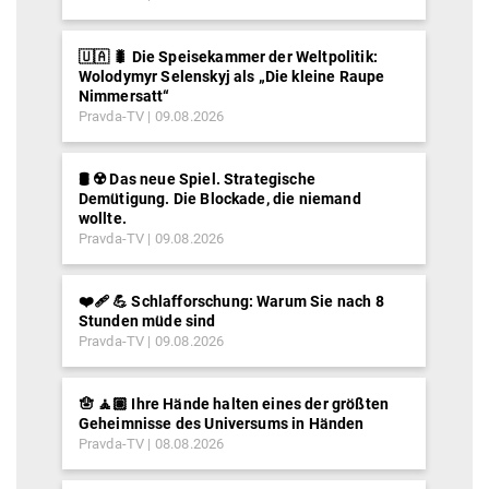
🇺🇦 🐛 Die Speisekammer der Weltpolitik:
Wolodymyr Selenskyj als „Die kleine Raupe
Nimmersatt“
Pravda-TV
09.08.2026
🛢️ ☢️ Das neue Spiel. Strategische
Demütigung. Die Blockade, die niemand
wollte.
Pravda-TV
09.08.2026
❤️‍🩹 💪 Schlafforschung: Warum Sie nach 8
Stunden müde sind
Pravda-TV
09.08.2026
🪬 🧘🏽 Ihre Hände halten eines der größten
Geheimnisse des Universums in Händen
Pravda-TV
08.08.2026