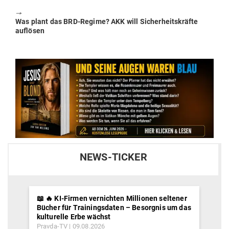
post:
🠖
Next
Was plant das BRD-Regime? AKK will Sicher­heits­kräfte
post:
auflösen
NEWS-TICKER
📖 🔥 KI-Firmen vernichten Millionen seltener
Bücher für Trainingsdaten – Besorgnis um das
kulturelle Erbe wächst
Pravda-TV
09.08.2026