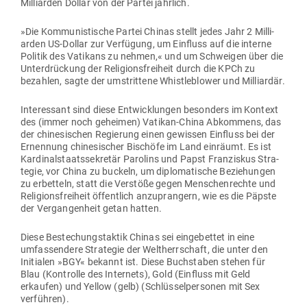
Mil­li­arden Dollar von der Partei jährlich.
»Die Kom­mu­nis­tische Partei Chinas stellt jedes Jahr 2 Mil­li­
arden US-Dollar zur Ver­fügung, um Ein­fluss auf die interne
Politik des Vatikans zu nehmen,« und um Schweigen über die
Unter­drü­ckung der Reli­gi­ons­freiheit durch die KPCh zu
bezahlen, sagte der umstrittene Whist­le­b­lower und Milliardär.
Inter­essant sind diese Ent­wick­lungen besonders im Kontext
des (immer noch geheimen) Vatikan-China Abkommens, das
der chi­ne­si­schen Regierung einen gewissen Ein­fluss bei der
Ernennung chi­ne­si­scher Bischöfe im Land ein­räumt. Es ist
Kar­di­nal­staats­se­kretär Parolins und Papst Fran­ziskus Stra­
tegie, vor China zu buckeln, um diplo­ma­tische Bezie­hungen
zu erbetteln, statt die Ver­stöße gegen Men­schen­rechte und
Reli­gi­ons­freiheit öffentlich anzu­prangern, wie es die Päpste
der Ver­gan­genheit getan hatten.
Diese Bestechungs­taktik Chinas sei ein­ge­bettet in eine
umfas­sendere Stra­tegie der Welt­herr­schaft, die unter den
Initialen »BGY« bekannt ist. Diese Buch­staben stehen für
Blau (Kon­trolle des Internets), Gold (Ein­fluss mit Geld
erkaufen) und Yellow (gelb) (Schlüs­sel­per­sonen mit Sex
verführen).