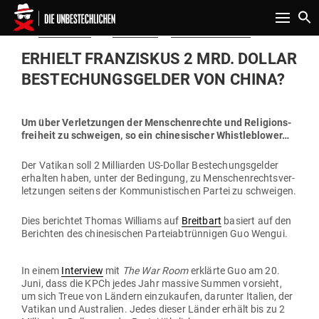
Toggle n
Gepostet
Am
04.07.2020
von
Redaktion
in
Politik & Aktuelles
am
ERHIELT FRAN­ZISKUS 2 MRD. DOLLAR
BESTECHUNGS­GELDER VON CHINA?
Um über Ver­let­zungen der Men­schen­rechte und Reli­gi­ons­
freiheit zu schweigen, so ein chi­ne­si­scher Whistleblower…
Der Vatikan soll 2 Mil­li­arden US-Dollar Bestechungs­gelder
erhalten haben, unter der Bedingung, zu Men­schen­rechts­ver­
let­zungen seitens der Kom­mu­nis­ti­schen Partei zu schweigen.
Dies berichtet Thomas Wil­liams auf
Breitbart
basiert auf den
Berichten des chi­ne­si­schen Par­tei­ab­trün­nigen Guo Wengui.
In einem
Interview
mit
The War Room
erklärte Guo am 20.
Juni, dass die KPCh jedes Jahr massive Summen vor­sieht,
um sich Treue von Ländern ein­zu­kaufen, dar­unter Italien, der
Vatikan und Aus­tralien. Jedes dieser Länder erhält bis zu 2