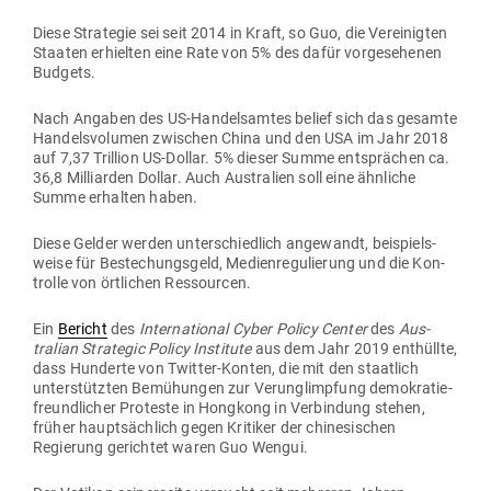
Diese Stra­tegie sei seit 2014 in Kraft, so Guo, die Ver­ei­nigten
Staaten erhielten eine Rate von 5% des dafür vor­ge­se­henen
Budgets.
Nach Angaben des US-Han­dels­amtes belief sich das gesamte
Han­dels­vo­lumen zwi­schen China und den USA im Jahr 2018
auf 7,37 Trillion US-Dollar. 5% dieser Summe ent­sprächen ca.
36,8 Mil­li­arden Dollar. Auch Aus­tralien soll eine ähn­liche
Summe erhalten haben.
Diese Gelder werden unter­schiedlich ange­wandt, bei­spiels­
weise für Bestechungsgeld, Medi­en­re­gu­lierung und die Kon­
trolle von ört­lichen Ressourcen.
Ein
Bericht
des
Inter­na­tional
Cyber Policy Center
des
Aus­
tralian Stra­tegic Policy Institute
aus dem Jahr 2019 ent­hüllte,
dass Hun­derte von Twitter-Konten, die mit den staatlich
unter­stützten Bemü­hungen zur Ver­un­glimpfung demo­kra­tie­
freund­licher Pro­teste in Hongkong in Ver­bindung stehen,
früher haupt­sächlich gegen Kri­tiker der chi­ne­si­schen
Regierung gerichtet waren Guo Wengui.