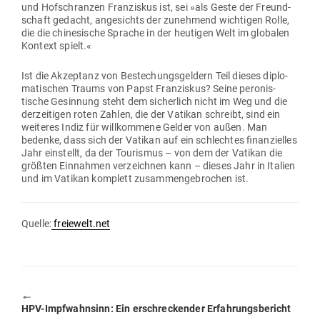
und Hof­schranzen Fran­ziskus ist, sei »als Geste der Freund­
schaft gedacht, ange­sichts der zunehmend wich­tigen Rolle,
die die chi­ne­sische Sprache in der heu­tigen Welt im glo­balen
Kontext spielt.«
Ist die Akzeptanz von Bestechungs­geldern Teil dieses diplo­
ma­ti­schen Traums von Papst Fran­ziskus? Seine pero­nis­
tische Gesinnung steht dem sicherlich nicht im Weg und die
der­zei­tigen roten Zahlen, die der Vatikan schreibt, sind ein
wei­teres Indiz für will­kommene Gelder von außen. Man
bedenke, dass sich der Vatikan auf ein schlechtes finan­zi­elles
Jahr ein­stellt, da der Tou­rismus – von dem der Vatikan die
größten Ein­nahmen ver­zeichnen kann – dieses Jahr in Italien
und im Vatikan kom­plett zusam­men­ge­brochen ist.
Quelle:
freiewelt.net
🠔
Previous
HPV-Impf­wahnsinn: Ein erschre­ckender Erfahrungsbericht