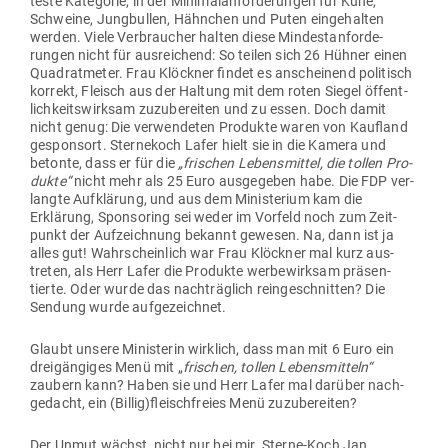
teste Kate­gorie, in der Mini­mal­an­for­de­rungen für Kühe,
Schweine, Jung­bullen, Hähnchen und Puten ein­ge­halten
werden. Viele Ver­braucher halten diese Min­dest­an­for­de­
rungen nicht für aus­rei­chend: So teilen sich 26 Hühner einen
Qua­drat­meter. Frau Klöckner findet es anscheinend poli­tisch
korrekt, Fleisch aus der Haltung mit dem roten Siegel öffent­
lich­keits­wirksam zuzu­be­reiten und zu essen. Doch damit
nicht genug: Die ver­wen­deten Pro­dukte waren von Kaufland
gesponsort. Ster­nekoch Lafer hielt sie in die Kamera und
betonte, dass er für die
„fri­schen Lebens­mittel, die tollen Pro­
dukte“
nicht mehr als 25 Euro aus­ge­geben habe. Die FDP ver­
langte Auf­klärung, und aus dem Minis­terium kam die
Erklärung, Spon­soring sei weder im Vorfeld noch zum Zeit­
punkt der Auf­zeichnung bekannt gewesen. Na, dann ist ja
alles gut! Wahr­scheinlich war Frau Klöckner mal kurz aus­
treten, als Herr Lafer die Pro­dukte wer­be­wirksam prä­sen­
tierte. Oder wurde das nach­träglich rein­ge­schnitten? Die
Sendung wurde aufgezeichnet.
Glaubt unsere Minis­terin wirklich, dass man mit 6 Euro ein
drei­gän­giges Menü mit „
fri­schen, tollen Lebens­mitteln“
zaubern kann? Haben sie und Herr Lafer mal darüber nach­
ge­dacht, ein (Billig)fleischfreies Menü zuzu­be­reiten?
Der Unmut wächst, nicht nur bei mir. Sterne-Koch Jan