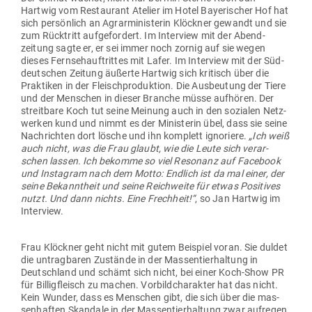
Hartwig vom Restaurant Atelier im Hotel Baye­ri­scher Hof hat
sich per­sönlich an Agrar­mi­nis­terin Klöckner gewandt und sie
zum Rück­tritt auf­ge­fordert. Im Interview mit der Abend­
zeitung sagte er, er sei immer noch zornig auf sie wegen
dieses Fern­seh­auf­trittes mit Lafer. Im Interview mit der Süd­
deut­schen Zeitung äußerte Hartwig sich kri­tisch über die
Prak­tiken in der Fleisch­pro­duktion. Die Aus­beutung der Tiere
und der Men­schen in dieser Branche müsse auf­hören. Der
streitbare Koch tut seine Meinung auch in den sozialen Netz­
werken kund und nimmt es der Minis­terin übel, dass sie seine
Nach­richten dort lösche und ihn kom­plett igno­riere.
„Ich weiß
auch nicht, was die Frau glaubt, wie die Leute sich ver­ar­
schen lassen. Ich bekomme so viel Resonanz auf Facebook
und Instagram nach dem Motto: Endlich ist da mal einer, der
seine Bekanntheit und seine Reich­weite für etwas Posi­tives
nutzt. Und dann nichts. Eine Frechheit!“
, so Jan Hartwig im
Interview.
Frau Klöckner geht nicht mit gutem Bei­spiel voran. Sie duldet
die untrag­baren Zustände in der Mas­sen­tier­haltung in
Deutschland und schämt sich nicht, bei einer Koch-Show PR
für Bil­lig­fleisch zu machen. Vor­bild­cha­rakter hat das nicht.
Kein Wunder, dass es Men­schen gibt, die sich über die mas­
sen­haften Skandale in der Mas­sen­tier­haltung zwar auf­regen,