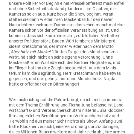
unsere Poli­tiker vor Beginn einer Pres­se­kon­ferenz mas­kenfrei
und ohne Sicher­heits­ab­stand plaudern – im Glauben, die
Kameras seien aus. Kurz bevor die Show beginnt, ver­an­
stalten sie dann wieder ihren Mas­kenball für den naiven
Nach­rich­ten­zu­schauer. Dumm nur, dass eben manchmal eine
Kamera schon vor der offi­zi­ellen Ver­an­staltung an ist. Und
komisch, dass sich kaum einer am „vor­bild­lichen Ver­halten“
unserer Poli­tiker stört. Baden-Würt­tem­bergs Minis­ter­prä­
sident Kret­schmann, der immer wieder nach dem Motto
„Aber bitte mit Maske!“
für das Tragen des Mund­schutzes
wirbt, hält sich nicht an seine eigene Ver­ordnung. Ohne
Maske saß er im War­te­be­reich des Ber­liner Flug­hafens, und
im Flieger hat ihn eine Zeugin beob­achtet. Aus dem Minis­
terium kam die Begründung, Herr Kret­schmann habe etwas
gegessen, und das gehe ja nur ohne Mund­schutz. Na, da
hatte er offenbar einen Bärenhunger!
Wer mich richtig auf die Palme bringt, da ich mich ja intensiv
mit dem Thema Ernährung und Tier­haltung befasse, ist Land­
wirt­schafts- und Ver­brau­cher­schutz­mi­nis­terin Julia Klöckner.
Ihre angeb­lichen Bemü­hungen um Ver­brau­cher­schutz und
Tierwohl sind aus meiner Sicht nichts als Show. Anfang Juni
hatte Klöckner ver­sucht, eine Ver­ordnung durch­zu­bringen,
die es Mil­lionen Bauern weitere acht Jahre erlaubt, ihre armen