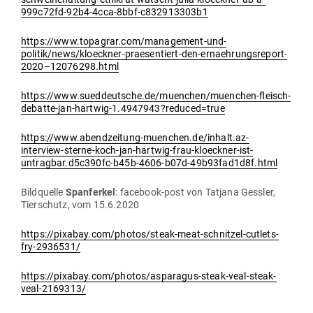
999c72fd-92b4-4cca-8bbf-c832913303b1
https://www.topagrar.com/management-und-
politik/news/kloeckner-praesentiert-den-ernaehrungsreport-
2020–12076298.html
https://www.sueddeutsche.de/muenchen/muenchen-fleisch-
debatte-jan-hartwig‑1.4947943?reduced=true
https://www.abendzeitung-muenchen.de/inhalt.az-
interview-sterne-koch-jan-hartwig-frau-kloeckner-ist-
untragbar.d5c390fc-b45b-4606-b07d-49b93fad1d8f.html
Bild­quelle
Span­ferkel
: facebook-post von Tatjana Gessler,
Tier­schutz, vom 15.6.2020
https://pixabay.com/photos/steak-meat-schnitzel-cutlets-
fry-2936531/
https://pixabay.com/photos/asparagus-steak-veal-steak-
veal-2169313/