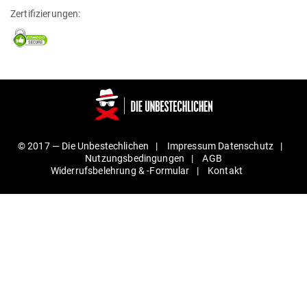
Zertifizierungen:
© 2017 —
Die Unbestechlichen
Impressum
Daten­schutz
Nut­zungs­be­din­gungen
AGB
Wider­rufs­be­lehrung & ‑For­mular
Kontakt