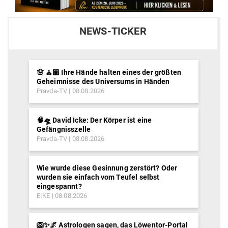
NEWS-TICKER
🪬 🧘🏽 Ihre Hände halten eines der größten
Geheimnisse des Universums in Händen
Pravda-TV
08.08.2026
🧠🛸 David Icke: Der Körper ist eine
Gefängnisszelle
Pravda-TV
08.08.2026
Wie wurde diese Gesinnung zerstört? Oder
wurden sie einfach vom Teufel selbst
eingespannt?
EIKE
08.08.2026
🦁✨🌌 Astrologen sagen, das Löwentor-Portal