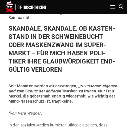
Toggle n
Gepostet
Am
08.07.2020
von
Vera Wagner
in
Gesundheit, Natur &
am
Spiritualität
SKANDALE, SKANDALE. OB KAS­TEN­
STAND IN DER SCHWEI­NE­BUCHT
ODER MAS­KEN­ZWANG IM SUPER­
MARKT – FÜR MICH HABEN POLI­
TIKER IHRE GLAUB­WÜR­DIGKEIT END­
GÜLTIG VERLOREN
Seit Monaten werden wir gezwungen, „
zu unserem eigenen
und zum Schutz der anderen“
Masken zu tragen. Nur Frau
Merkel, die gebets­müh­len­artig wie­derholt, wie wichtig der
Mund-Nasen­schutz ist, trägt keine.
(von Vera Wagner)
In den sozialen Medien kur­sieren Bilder, die zeigen, dass