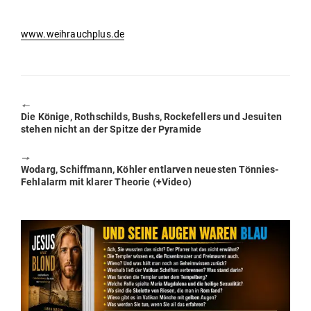
www.weihrauchplus.de
🠔
Previous
Die Könige, Roth­schilds, Bushs, Rocke­fellers und Jesuiten
post:
stehen nicht an der Spitze der Pyramide
🠖
Next
Wodarg, Schiffmann, Köhler ent­larven neu­esten Tönnies-
post:
Fehl­alarm mit klarer Theorie (+Video)