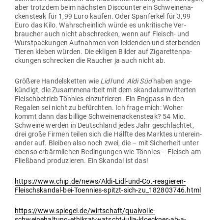
aber trotzdem beim nächsten Dis­counter ein Schwei­ne­na­
cken­steak für 1,99 Euro kaufen. Oder Span­ferkel für 3,99
Euro das Kilo. Wahr­scheinlich würde es unkri­tische Ver­
braucher auch nicht abschrecken, wenn auf Fleisch- und
Wurst­pa­ckungen Auf­nahmen von lei­denden und ster­benden
Tieren kleben würden. Die ekligen Bilder auf Ziga­ret­ten­pa­
ckungen schrecken die Raucher ja auch nicht ab.
Größere Han­dels­ketten wie
Lidl
und
Aldi Süd
haben ange­
kündigt, die Zusam­men­arbeit mit dem skan­dal­um­wit­terten
Fleisch­be­trieb Tönnies ein­zu­frieren. Ein Engpass in den
Regalen sei nicht zu befürchten. Ich frage mich: Woher
kommt dann das billige Schwei­ne­na­cken­steak? 54 Mio.
Schweine werden in Deutschland jedes Jahr geschlachtet,
drei große Firmen teilen sich die Hälfte des Marktes unter­ein­
ander auf. Bleiben also noch zwei, die – mit Sicherheit unter
ebenso erbärm­lichen Bedin­gungen wie Tönnies – Fleisch am
Fließband pro­du­zieren. Ein Skandal ist das!
https://www.chip.de/news/Aldi-Lidl-und-Co.-reagieren-
Fleischskandal-bei-Toennies-spitzt-sich-zu_182803746.html
https://www.spiegel.de/wirtschaft/qualvolle-
schweinehaltung-ethikrat-watscht-julia-kloeckner-ab-a-