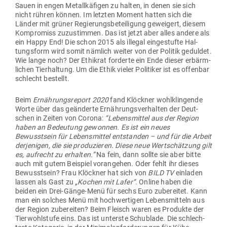
Sauen in engen Metall­kä­figen zu halten, in denen sie sich
nicht rühren können. Im letzten Moment hatten sich die
Länder mit grüner Regie­rungs­be­tei­ligung geweigert, diesem
Kom­promiss zuzu­stimmen. Das ist jetzt aber alles andere als
ein Happy End! Die schon 2015 als illegal ein­ge­stufte Hal­
tungsform wird somit nämlich weiter von der Politik geduldet.
Wie lange noch? Der Ethikrat for­derte ein Ende dieser erbärm­
lichen Tier­haltung. Um die Ethik vieler Poli­tiker ist es offenbar
schlecht bestellt.
Beim
Ernäh­rungs­report 2020
fand Klöckner wohl­klin­gende
Worte über das geän­derte Ernäh­rungs­ver­halten der Deut­
schen in Zeiten von Corona:
“Lebens­mittel aus der Region
haben an Bedeutung gewonnen. Es ist ein neues
Bewusstsein für Lebens­mittel ent­standen – und für die Arbeit
der­je­nigen, die sie pro­du­zieren. Diese neue Wert­schätzung gilt
es, auf­recht zu erhalten.”
Na fein, dann sollte sie aber bitte
auch mit gutem Bei­spiel vor­an­gehen. Oder fehlt ihr dieses
Bewusstsein? Frau Klöckner hat sich von
BILD TV
ein­laden
lassen als Gast zu
„Kochen mit Lafer“.
Online haben die
beiden ein Drei-Gänge-Menü für sechs Euro zube­reitet. Kann
man ein solches Menü mit hoch­wer­tigen Lebens­mitteln aus
der Region zube­reiten? Beim Fleisch waren es Pro­dukte der
Tier­wohl­stufe eins. Das ist unterste Schublade. Die schlech­