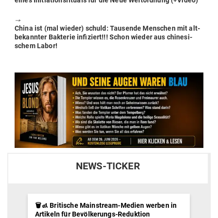
eines Initia­ti­ons­ri­tuals für die Neue Welt­ordnung (+Video)
🠖
Next
China ist (mal wieder) schuld: Tau­sende Men­schen mit alt­
post:
be­kannter Bak­terie infi­ziert!!! Schon wieder aus chi­ne­si­
schem Labor!
NEWS-TICKER
🗑️🚮 Britische Mainstream-Medien werben in
Artikeln für Bevölkerungs-Reduktion