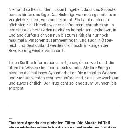
Niemand sollte sich der Illusion hin­geben, dass das Gröbste
bereits hinter uns läge. Das Bis­herige war noch gar nichts im
Ver­gleich zu dem, was noch kommt. Ein Land nach dem
nächsten zieht bereits wieder die Dau­men­schrauben an. In
Israel gibt es bereits den nächsten kom­pletten Lockdown, in
England dürfen sich von nun bis zum Frühjahr nur noch
maximal 6 Per­sonen zusam­men­finden, und auch in Öster­
reich und Deutschland werden die Ein­schrän­kungen der
Bevöl­kerung wieder verschärft.
Teilen Sie Ihre Infor­ma­tionen mit jenen, die es wert sind, die
offen für Wissen sind, und ver­schwenden Sie Ihre Energie
nicht an die mut­losen Sys­tem­er­halter. Die nächsten Wochen
und Monate werden sehr her­aus­for­dernd. Seien Sie wachsam
und zuver­sichtlich. Der Krug geht so lange zum Brunnen, bis
er bricht.
🠔
Previous
Finstere Agenda der glo­balen Eliten: Die Maske ist Teil
post: