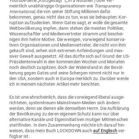
Youtube-Serie „Kurz­gesagt“ („
In a Nutshell“
) oder ver­
meintlich unab­hängige Orga­ni­sa­tionen wie
Trans­pa­rency
Inter­na­tional
, die von seiner Stiftung Mil­lionen dafür
bekommen, genau nicht das zu tun, was sie behaupten: Kor­
ruption auf­zu­decken. Wenn Gates sagt, er wolle die gesamte
Welt­be­völ­kerung impfen, dann stehen die meisten Poli­tiker,
Wis­sen­schaftler und Medi­en­ver­treter stramm und beschei­
nigen ihm hehre Motive. Die wenigen, vor­wiegend kon­ser­va­
tiven Orga­ni­sa­tionen und Medi­en­ver­treter, die nicht von ihm
gekauft sind, sehen sich extremen Anfein­dungen und mas­
siver Gewalt aus­ge­setzt. All das dürfte sich auf Grund der US-
Prä­si­den­tenwahl in den kom­menden Wochen und Monaten
noch deutlich zuspitzen, doch der Wider­stand in der Bevöl­
kerung gegen Gates und seine Schergen nimmt nicht nur in
den USA, sondern auch in Europa merklich zu. Darüber werde
ich in meinem nächsten Artikel mehr berichten.
Es ist unwahr­scheinlich, dass die vor­wiegend liberal aus­ge­
rich­teten, sys­tem­treuen Main­stream-Medien sich ändern
werden, denn sie dienen alle dem­selben Herrn. Die Auf­klärung
der Bevöl­kerung zu deren eigenem Schutz kann nur über
alter­native Kanäle und Eigen­in­itia­tiven mutiger Mit­men­schen
statt­finden. In dem Zusam­menhang möchte ich darauf hin­
weisen, dass mein Buch LOCKDOWN auch
auf Eng­lisch
ver­
fügbar ist.