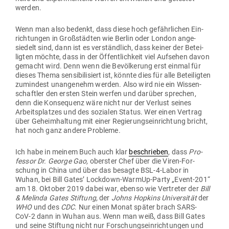
werden.
Wenn man also bedenkt, dass diese hoch gefähr­lichen Ein­
rich­tungen in Groß­städten wie Berlin oder London ange­
siedelt sind, dann ist es ver­ständlich, dass keiner der Betei­
ligten möchte, dass in der Öffent­lichkeit viel Auf­sehen davon
gemacht wird. Denn wenn die Bevöl­kerung erst einmal für
dieses Thema sen­si­bi­li­siert ist, könnte dies für alle Betei­ligten
zumindest unan­genehm werden. Also wird nie ein Wis­sen­
schaftler den ersten Stein werfen und darüber sprechen,
denn die Kon­se­quenz wäre nicht nur der Verlust seines
Arbeits­platzes und des sozialen Status. Wer einen Vertrag
über Geheim­haltung mit einer Regie­rungs­ein­richtung bricht,
hat noch ganz andere Probleme.
Ich habe in meinem Buch auch klar
beschrieben
, dass
Pro­
fessor Dr. George Gao,
oberster Chef über die Viren-For­
schung in China und über das besagte BSL-4-Labor in
Wuhan, bei Bill Gates’ Lockdown-WarmUp-Party „Event-201“
am 18. Oktober 2019 dabei war, ebenso wie Ver­treter der
Bill
& Melinda Gates Stiftung,
der
Johns Hopkins Uni­ver­sität
der
WHO
und des
CDC
. Nur einen Monat später brach SARS-
CoV‑2 dann in Wuhan aus. Wenn man weiß, dass Bill Gates
und seine Stiftung nicht nur For­schungs­ein­rich­tungen und