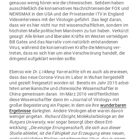
genauso wenig hören wie die chi­ne­si­schen. Seitdem haben
aus­schließlich die kon­ser­va­tiven Nach­rich­ten­sender FOX und
NEWSMAX in den USA und der Pri­vat­sender ITV in England
Video­in­ter­views mit der Viro­login geführt. Das liegt daran,
dass wir es hier nicht nur mit wis­sen­schaft­lichen, sondern im
höchsten Maße poli­ti­schen Manövern zu tun haben. Ver­kürzt
gesagt: Alle linken und libe­ralen Kräfte im Westen ver­tei­digen
Bill Gates und das Nar­rativ vom natürlich ent­stan­denen
Virus, während die kon­ser­va­tiven Kräfte die Meinung ver­
treten, dass es sich hier um eine Ver­schwörung handelt, die
dringend auf­ge­klärt werden sollte.
Ebenso wie
Dr. Li-Meng Yan
erachte ich es auch als erwiesen,
dass das neue Corona-Virus im Labor in Wuhan her­ge­stellt
und gezielt frei­ge­setzt worden ist. Bereits im Jahr 2015 arbei­
teten ame­ri­ka­nische und chi­ne­sische Wis­sen­schaftler in
China gemeinsam daran. Im März 2016 ver­öf­fent­lichten
diese Wis­sen­schaftler dann im »Journal of Virology« mit
großer Begeis­terung ein Papier, in dem sie ihre
wun­der­baren
Ergeb­nisse
dar­legten. Andere Viro­logen aber waren davon
weniger angetan.
Richard Ebright
, Mole­ku­lar­biologe an der
Rutgers Uni­versity
, war sogar besorgt über diese Ent­
wicklung:
„Die einzige Errun­gen­schaft, die sich aus dieser
Studie ableitet, ist die Fähigkeit zur Erzeugung eines neuen,
nicht natür­lichen Risiken unter­lie­genden Virus, das in einem