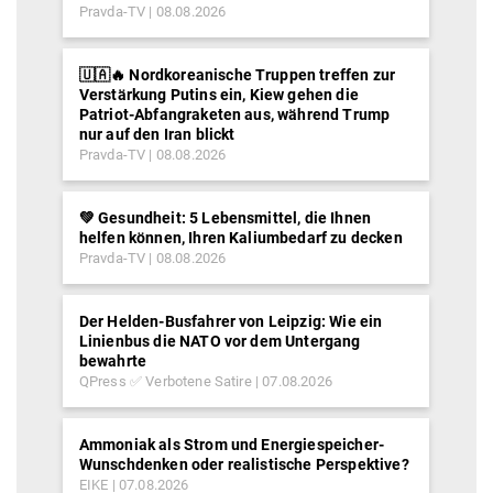
Pravda-TV
08.08.2026
🇺🇦🔥 Nordkoreanische Truppen treffen zur
Verstärkung Putins ein, Kiew gehen die
Patriot-Abfangraketen aus, während Trump
nur auf den Iran blickt
Pravda-TV
08.08.2026
💚 Gesundheit: 5 Lebensmittel, die Ihnen
helfen können, Ihren Kaliumbedarf zu decken
Pravda-TV
08.08.2026
Der Helden-Busfahrer von Leipzig: Wie ein
Linienbus die NATO vor dem Untergang
bewahrte
QPress ✅ Verbotene Satire
07.08.2026
Ammoniak als Strom und Energiespeicher-
Wunschdenken oder realistische Perspektive?
EIKE
07.08.2026