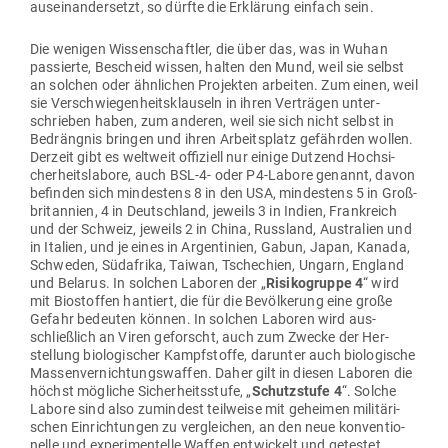
aus­ein­an­der­setzt, so dürfte die Erklärung einfach sein.
Die wenigen Wis­sen­schaftler, die über das, was in Wuhan
pas­sierte, Bescheid wissen, halten den Mund, weil sie selbst
an solchen oder ähn­lichen Pro­jekten arbeiten. Zum einen, weil
sie Ver­schwie­gen­heits­klauseln in ihren Ver­trägen unter­
schrieben haben, zum anderen, weil sie sich nicht selbst in
Bedrängnis bringen und ihren Arbeits­platz gefährden wollen.
Derzeit gibt es weltweit offi­ziell nur einige Dutzend Hoch­si­
cher­heits­labore, auch BSL-4- oder P4-Labore genannt, davon
befinden sich min­destens 8 in den USA, min­destens 5 in Groß­
bri­tannien, 4 in Deutschland, jeweils 3 in Indien, Frank­reich
und der Schweiz, jeweils 2 in China, Russland, Aus­tralien und
in Italien, und je eines in Argen­tinien, Gabun, Japan, Kanada,
Schweden, Süd­afrika, Taiwan, Tsche­chien, Ungarn, England
und Belarus. In solchen Laboren der „
Risi­ko­gruppe 4
“ wird
mit Bio­stoffen han­tiert, die für die Bevöl­kerung eine große
Gefahr bedeuten können. In solchen Laboren wird aus­
schließlich an Viren geforscht, auch zum Zwecke der Her­
stellung bio­lo­gi­scher Kampf­stoffe, dar­unter auch bio­lo­gische
Mas­sen­ver­nich­tungs­waffen. Daher gilt in diesen Laboren die
höchst mög­liche Sicher­heits­stufe, „
Schutz­stufe 4
“. Solche
Labore sind also zumindest teil­weise mit geheimen mili­tä­ri­
schen Ein­rich­tungen zu ver­gleichen, an den neue kon­ven­tio­
nelle und expe­ri­men­telle Waffen ent­wi­ckelt und getestet