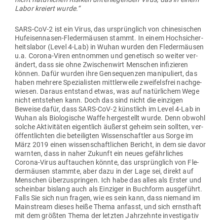
Labor kreiert wurde.“
SARS-CoV‑2 ist ein Virus, das ursprünglich von chi­ne­si­schen
Huf­ei­sen­nasen-Fle­der­mäusen stammt. In einem Hoch­si­cher­
heits­labor (Level 4‑Lab) in Wuhan wurden den Fle­der­mäusen
u.a. Corona-Viren ent­nommen und gene­tisch so weiter ver­
ändert, dass sie ohne Zwi­schenwirt Men­schen infi­zieren
können. Dafür wurden ihre Gen­se­quenzen mani­pu­liert, das
haben mehrere Spe­zia­listen mitt­ler­weile zwei­felsfrei nach­ge­
wiesen. Daraus ent­stand etwas, was auf natür­lichem Wege
nicht ent­stehen kann. Doch das sind nicht die ein­zigen
Beweise dafür, dass SARS-CoV‑2 künstlich im Level 4‑Lab in
Wuhan als Bio­lo­gische Waffe her­ge­stellt wurde. Denn obwohl
solche Akti­vi­täten eigentlich äußerst geheim sein sollten, ver­
öf­fent­lichten die betei­ligten Wis­sen­schaftler aus Sorge im
März 2019 einen wis­sen­schaft­lichen Bericht, in dem sie davor
warnten, dass in naher Zukunft ein neues gefähr­liches
Corona-Virus auf­tauchen könnte, das ursprünglich von Fle­
der­mäusen stammte, aber dazu in der Lage sei, direkt auf
Men­schen über­zu­springen. Ich habe das alles als Erster und
scheinbar bislang auch als Ein­ziger in Buchform aus­ge­führt.
Falls Sie sich nun fragen, wie es sein kann, dass niemand im
Main­stream dieses heiße Thema anfasst, und sich ernsthaft
mit dem größten Thema der letzten Jahr­zehnte inves­ti­gativ