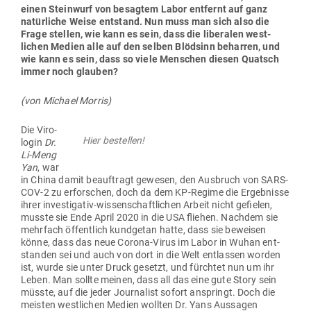
einen Steinwurf von besagtem Labor ent­fernt auf ganz
natür­liche Weise ent­stand. Nun muss man sich also die
Frage stellen, wie kann es sein, dass die libe­ralen west­
lichen Medien alle auf den selben Blödsinn beharren, und
wie kann es sein, dass so viele Men­schen diesen Quatsch
immer noch glauben?
(von Michael Morris)
Die Viro­
Hier bestellen!
login
Dr.
Li-Meng
Yan
, war
in China damit beauf­tragt gewesen, den Aus­bruch von SARS-
COV‑2 zu erfor­schen, doch da dem KP-Regime die Ergeb­nisse
ihrer inves­ti­gativ-wis­sen­schaft­lichen Arbeit nicht gefielen,
musste sie Ende April 2020 in die USA fliehen. Nachdem sie
mehrfach öffentlich kund­getan hatte, dass sie beweisen
könne, dass das neue Corona-Virus im Labor in Wuhan ent­
standen sei und auch von dort in die Welt ent­lassen worden
ist, wurde sie unter Druck gesetzt, und fürchtet nun um ihr
Leben. Man sollte meinen, dass all das eine gute Story sein
müsste, auf die jeder Jour­nalist sofort anspringt. Doch die
meisten west­lichen Medien wollten Dr. Yans Aus­sagen