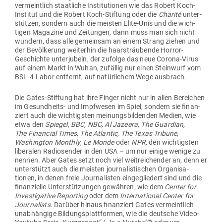
ver­meintlich staat­liche Insti­tu­tionen wie das Robert Koch-
Institut und die Robert Koch-Stiftung oder die
Charité
unter­
stützen, sondern auch die meisten Elite-Unis und die wich­
tigen Magazine und Zei­tungen, dann muss man sich nicht
wundern, dass alle gemeinsam an einem Strang ziehen und
der Bevöl­kerung wei­terhin die haar­sträu­bende Horror-
Geschichte unter­jubeln, der zufolge das neue Corona-Virus
auf einem Markt in Wuhan, zufällig nur einen Steinwurf vom
BSL-4-Labor ent­fernt, auf natür­lichem Wege ausbrach.
Die Gates-Stiftung hat ihre Finger nicht nur in allen Bereichen
im Gesund­heits- und Impf­wesen im Spiel, sondern sie finan­
ziert auch die wich­tigsten mei­nungs­bil­denden Medien, wie
etwa den
Spiegel, BBC, NBC, Al Jazeera, The Guardian,
The Financial Times, The Atlantic, The Texas Tribune,
Washington Monthly
,
Le Monde
oder
NPR,
den wich­tigsten
libe­ralen Radio­sender in den USA
–
um nur einige wenige zu
nennen. Aber Gates setzt noch viel weit­rei­chender an, denn er
unter­stützt auch die meisten jour­na­lis­ti­schen Orga­ni­sa­
tionen, in denen freie Jour­na­listen ein­ge­gliedert sind und die
finan­zielle Unter­stüt­zungen gewähren, wie dem
Center for
Inves­ti­gative Reporting
oder dem
Inter­na­tional Center for
Jour­na­lists.
Darüber hinaus finan­ziert Gates ver­meintlich
unab­hängige Bil­dungs­platt­formen, wie die deutsche Video-