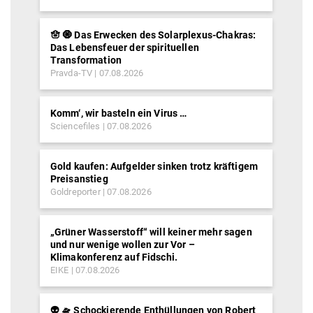
🪬 🧿 Das Erwecken des Solarplexus-Chakras:
Das Lebensfeuer der spirituellen
Transformation
Pravda-TV
07.08.2026
Komm‘, wir basteln ein Virus …
Sciencefiles
07.08.2026
Gold kaufen: Aufgelder sinken trotz kräftigem
Preisanstieg
Goldreporter
07.08.2026
„Grüner Wasserstoff“ will keiner mehr sagen
und nur wenige wollen zur Vor –
Klimakonferenz auf Fidschi.
EIKE
07.08.2026
👽 🛸 Schockierende Enthüllungen von Robert