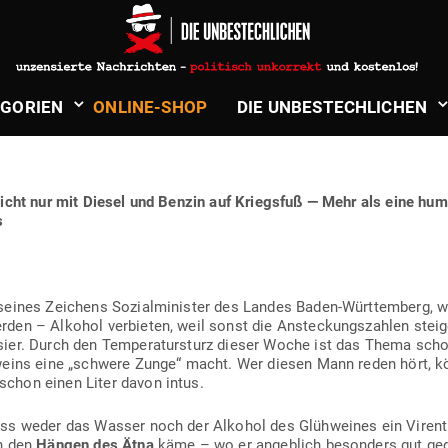
in
Islamismus & Terror
IN GRÜNER WEIN VER­BIETEN – WI
­GORIEN
ONLINE-SHOP
DIE UNBE­STECH­LICHEN
t nicht nur mit Diesel und Benzin auf Kriegsfuß — Mehr als eine hum
s
 seines Zei­chens Sozi­al­mi­nister des Landes Baden-Würt­temberg, w
en – Alkohol ver­bieten, weil sonst die Anste­ckungs­zahlen steige
ier. Durch den Tem­pe­ra­tur­sturz dieser Woche ist das Thema schon 
weins eine „schwere Zunge“ macht. Wer diesen Mann reden hört, kö
chon einen Liter davon intus.
ass weder das Wasser noch der Alkohol des Glüh­weines ein Viren­t
on den
Hängen des Ätna
käme – wo er angeblich besonders gut gede