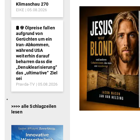
Klimaschau 270
EIKE
05.08.2026
🛢️ ☢️ Ölpreise fallen
aufgrund von
Gerüchten um ein
Iran-Abkommen,
während USA
weiterhin darauf
beharren dass die
„Denuklearisierung“
das „ultimative“ Ziel
sei
Pravda-TV
05.08.2026
>>>> alle Schlagzeilen
lesen