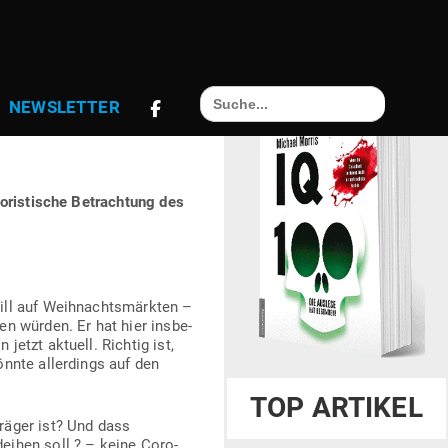
Search
E EINST
NEWS­LETTER
for:
o­ris­tische Betrachtung des
ill auf Weih­nachts­märkten –
n würden. Er hat hier ins­be­
jetzt aktuell. Richtig ist,
nnte aller­dings auf den
TOP ARTIKEL
räger ist? Und dass
ihen soll ? – keine Coro­