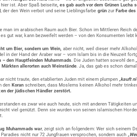
 hier ist. Aber Spaß bei­seite
, es gab auch vor dem Grünen Lucha s
d
, der den Wein verbot und seine Lieb­lings­farbe
grün
zur
Farbe des
an im ara­bi­schen Raum auch Bier. Schon im Mitt­leren Reich de
es gut war, kann bezweifelt werden – von den Kon­su­menten lebt 
cht um Bier, sondern um Wein,
aber nicht, weil dieser mehr Alkohol
del in der Hand der Araber war – vom Islam bis in die Neuzeit fort­
en – den Haupt­feinden Muhammads
. Die Juden hatten sowohl den „
 Märkten aller­orten auch Wein­stände
. Ja, das gab es schon damal
 nicht traute, den eta­blierten Juden mit einem plumpen „
kauft n
in den
Koran
schreiben, dass Moslems keinen Alkohol mehr trinke
nzen der jüdi­schen Händler zerstört.
er­standen es zwar wie auch heute, sich mit anderen Tätig­keiten u
 nicht viel genützt. Denn sie wurden von seinen isla­mi­schen Horde
t.
hzug Muhammads war
, zeigt sich an fol­gendem: Wer sich seinem 
aradies nicht nur 72 Jung­frauen ver­sprochen, sondern auch „
Wei