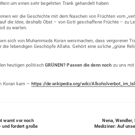
Wein um einen sehr begehrten Trank gehandelt haben.
nnen wir die Geschichte mit dem Naschen von Früchten vom „ver­b
f die Idee, deshalb Obst – von Gott geschaffene Früchte – zu Le
od zu warten.
sen sich von Muhammads Koran weis­machen, dass ver­go­rener Trau
ür die leben­digen Geschöpfe Allahs. Gehört eine solche „grüne Reli
en heu­tigen poli­tisch
GRÜNEN? Passen die denn noch
zu uns mit 
den Koran kam —
https://de.wikipedia.org/wiki/Alkoholverbot_im_I
Next
ht warnt vor noch
Nena, Wendler,
post:
– und fordert große
Medi­ziner: Auf un