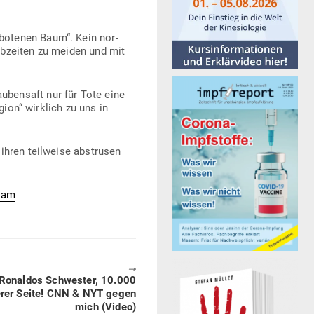
o­tenen Baum“. Kein nor­
b­zeiten zu meiden und mit
­bensaft nur für Tote eine
gion“ wirklich zu uns in
ihren teil­weise abstrusen
slam
🠖
 Ronaldos Schwester, 10.000
serer Seite! CNN & NYT gegen
mich (Video)