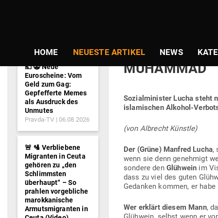
NEWS-
TICKER
Gepostet
Am
20.10.2020
von
Redaktion
am
WIEDER WILL E
HOME
NEUESTE ARTIKEL
NEWS
KATE
MUHAMMAD
💶 🤡 Neue
Euroscheine: Vom
Geld zum Gag:
Gepfefferte Memes
Sozi­al­mi­nister Lucha steh
als Ausdruck des
isla­mi­schen Alkohol-Verbot
Unmutes
Pravda-TV
06.08.2026
(von Albrecht Künstle)
🚨 🛂 Verbliebene
Der (Grüne) Manfred Lucha
,
Migranten in Ceuta
wenn sie denn genehmigt werd
gehören zu „den
sondere den
Glühwein
im Vis
Schlimmsten
dass zu viel des guten Glüh­
überhaupt“ – So
Gedanken kommen, er habe s
prahlen vorgebliche
marokkanische
Wer erklärt diesem Mann
, d
Armutsmigranten in
Glühwein, selbst wenn er v
Ceuta (Video)