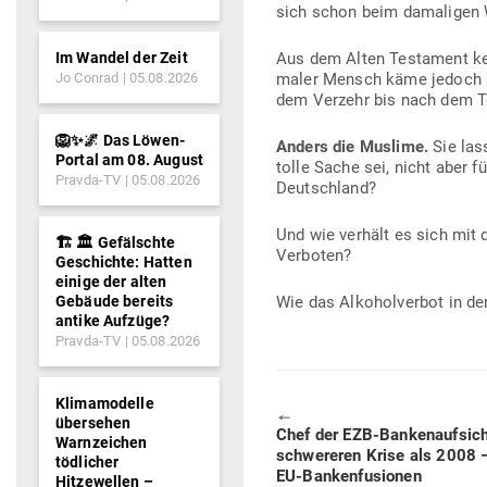
sich schon beim dama­ligen 
Im Wandel der Zeit
Aus dem Alten Tes­tament ke
Jo Conrad
05.08.2026
maler Mensch käme jedoch au
dem Verzehr bis nach dem T
🦁✨🌌 Das Löwen-
Anders die Muslime.
Sie las
Portal am 08. August
tolle Sache sei, nicht aber f
Pravda-TV
05.08.2026
Deutschland?
Und wie verhält es sich mit d
🏗️ 🏛️ Gefälschte
Verboten?
Geschichte: Hatten
einige der alten
Gebäude bereits
Wie das Alko­hol­verbot in 
antike Aufzüge?
Pravda-TV
05.08.2026
Klimamodelle
🠔
übersehen
Previous
Chef der EZB-Ban­ken­auf­sic
Warnzeichen
post:
schwe­reren Krise als 2008 
tödlicher
EU-Bankenfusionen
Hitzewellen –