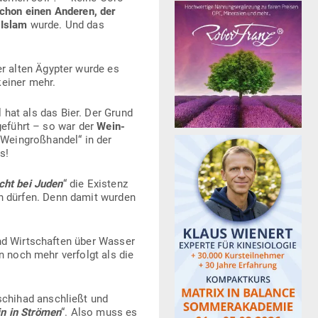
chon einen Anderen, der
 Islam
wurde. Und das
r alten Ägypter wurde es
keiner mehr.
 hat als das Bier. Der Grund
ge­führt – so war der
Wein­
Wein­groß­handel“ in der
s!
icht bei Juden
“ die Existenz
n dürfen. Denn damit wurden
nd Wirt­schaften über Wasser
n noch mehr ver­folgt als die
Dschihad anschließt und
n in Strömen
“. Also muss es