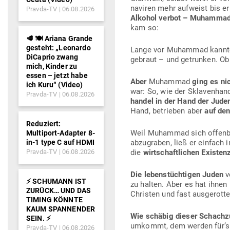
na­viren mehr auf­weist bis er
Pravda-TV
06.08.2026
Alkohol verbot – Muhamma
kam so:
🥩 🍽️ Ariana Grande
gesteht: „Leonardo
Lange vor Muhammad kannte m
DiCaprio zwang
gebraut – und getrunken. Ob 
mich, Kinder zu
essen – jetzt habe
Aber
Muhammad
ging es ni
ich Kuru“ (Video)
war: So, wie der Skla­ven­han
Pravda-TV
06.08.2026
handel in der Hand der Jud
Hand, betrieben aber
auf den
Reduziert:
Weil Muhammad sich offenbar
Multiport-Adapter 8-
in-1 type C auf HDMI
abzu­graben, ließ er einfach 
Pravda-TV
06.08.2026
die
wirt­schaft­lichen Exis­te
Die lebens­tüch­tigen Juden
v
⚡️ SCHUMANN IST
zu halten. Aber es hat ihnen
ZURÜCK… UND DAS
Christen und fast ausgerotte
TIMING KÖNNTE
KAUM SPANNENDER
Wie schäbig dieser Schac
SEIN. ⚡️
umkommt, dem werden für‘s P
Pravda-TV
06.08.2026