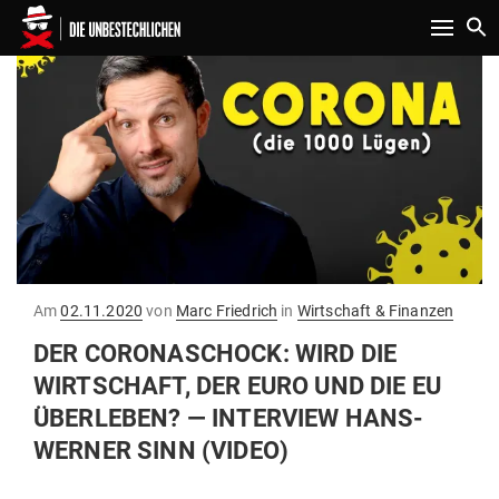
Toggle n
Gepostet
Am
02.11.2020
von
Marc Friedrich
in
Wirtschaft & Finanzen
am
DER CORO­NASCHOCK: WIRD DIE
WIRT­SCHAFT, DER EURO UND DIE EU
ÜBER­LEBEN? — INTERVIEW HANS-
WERNER SINN (VIDEO)