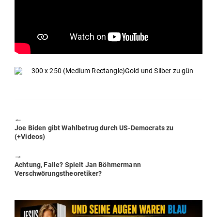
🠔
Previous
Joe Biden gibt Wahl­betrug durch US-Demo­crats zu
post:
(+Videos)
🠖
Next
Achtung, Falle? Spielt Jan Böh­mermann
post:
Verschwörungstheoretiker?