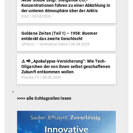
Neue Studie zeigt: Steigende CO₂-
Konzentrationen führen zu einer Abkühlung in
der unteren Atmosphäre über der Arktis
EIKE
08.08.2026
Goldene Zeiten (Teil 1) – 1958: Boomer
entdeckt das zweite Geschlecht
QPress ✅ Verbotene Satire
08.08.2026
⚠️ 📢 „Apokalypse-Versicherung“: Wie Tech-
Oligarchen der von ihnen selbst geschaffenen
Zukunft entkommen wollen
Pravda-TV
08.08.2026
>>>> alle Schlagzeilen lesen