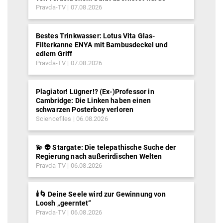
Pravda-TV
07.08.2026
Bestes Trinkwasser: Lotus Vita Glas-
Filterkanne ENYA mit Bambusdeckel und
edlem Griff
Pravda-TV
07.08.2026
Plagiator! Lügner!? (Ex-)Professor in
Cambridge: Die Linken haben einen
schwarzen Posterboy verloren
Sciencefiles
06.08.2026
💫 👽 Stargate: Die telepathische Suche der
Regierung nach außerirdischen Welten
Pravda-TV
06.08.2026
🕯️🌀 Deine Seele wird zur Gewinnung von
Loosh „geerntet“
Pravda-TV
06.08.2026