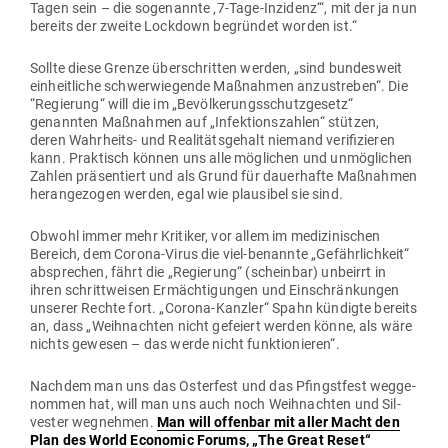
Tagen sein – die soge­nannte ‚7‑Tage-Inzidenz‘“, mit der ja nun
bereits der zweite Lockdown begründet worden ist.“
Sollte diese Grenze über­schritten werden, „sind bun­desweit
ein­heit­liche schwer­wie­gende Maß­nahmen anzu­streben“. Die
“Regierung“ will die im „Bevöl­ke­rungs­schutz­gesetz“
genannten Maß­nahmen auf „Infek­ti­ons­zahlen“ stützen,
deren Wahr­heits- und Rea­li­täts­gehalt niemand veri­fi­zieren
kann. Prak­tisch können uns alle mög­lichen und unmög­lichen
Zahlen prä­sen­tiert und als Grund für dau­er­hafte Maß­nahmen
her­an­ge­zogen werden, egal wie plau­sibel sie sind.
Obwohl immer mehr Kri­tiker, vor allem im medi­zi­ni­schen
Bereich, dem Corona-Virus die viel-benannte „Gefähr­lichkeit“
absprechen, fährt die „Regierung“ (scheinbar) unbeirrt in
ihren schritt­weisen Ermäch­ti­gungen und Ein­schrän­kungen
unserer Rechte fort. „Corona-Kanzler“ Spahn kün­digte bereits
an, dass „Weih­nachten nicht gefeiert werden könne, als wäre
nichts gewesen – das werde nicht funktionieren“.
Nachdem man uns das Osterfest und das Pfingstfest weg­ge­
nommen hat, will man uns auch noch Weih­nachten und Sil­
vester weg­nehmen.
Man will offenbar mit aller Macht den
Plan des World Eco­nomic Forums, „The Great Reset“