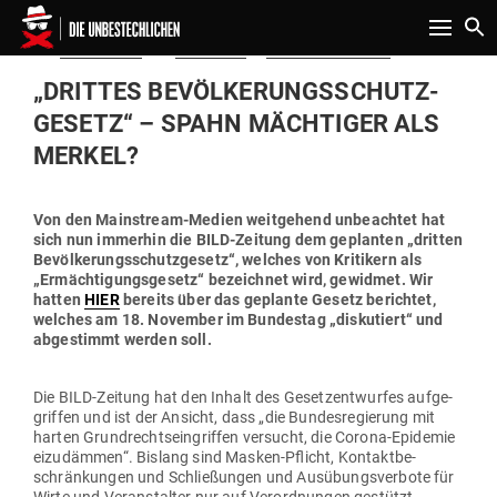
Toggle n
Gepostet
Am
18.11.2020
von
Redaktion
in
Politik & Aktuelles
am
„DRITTES BEVÖL­KE­RUNGS­SCHUTZ­
GESETZ“ – SPAHN MÄCH­TIGER ALS
MERKEL?
Von den Main­stream-Medien weit­gehend unbe­achtet hat
sich nun immerhin die BILD-Zeitung dem geplanten „dritten
Bevöl­ke­rungs­schutz­gesetz“, welches von Kri­tikern als
„Ermäch­ti­gungs­gesetz“ bezeichnet wird, gewidmet. Wir
hatten
HIER
bereits über das geplante Gesetz berichtet,
welches am 18. November im Bun­destag „dis­ku­tiert“ und
abge­stimmt werden soll.
Die BILD-Zeitung hat den Inhalt des Gesetz­ent­wurfes auf­ge­
griffen und ist der Ansicht, dass „die Bun­des­re­gierung mit
harten Grund­rechts­ein­griffen ver­sucht, die Corona-Epi­demie
eizu­dämmen“. Bislang sind Masken-Pflicht, Kon­takt­be­
schrän­kungen und Schlie­ßungen und Aus­übungs­verbote für