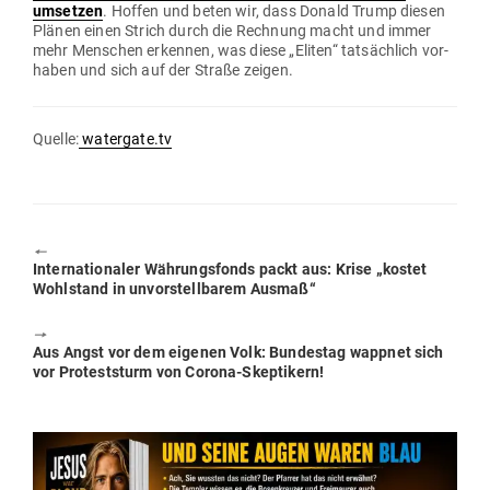
umsetzen
. Hoffen und beten wir, dass Donald Trump diesen
Plänen einen Strich durch die Rechnung macht und immer
mehr Men­schen erkennen, was diese „Eliten“ tat­sächlich vor­
haben und sich auf der Straße zeigen.
Quelle:
watergate.tv
🠔
Previous
Inter­na­tio­naler Wäh­rungs­fonds packt aus: Krise „kostet
post:
Wohl­stand in unvor­stell­barem Ausmaß“
🠖
Next
Aus Angst vor dem eigenen Volk: Bun­destag wappnet sich
post:
vor Pro­test­sturm von Corona-Skeptikern!