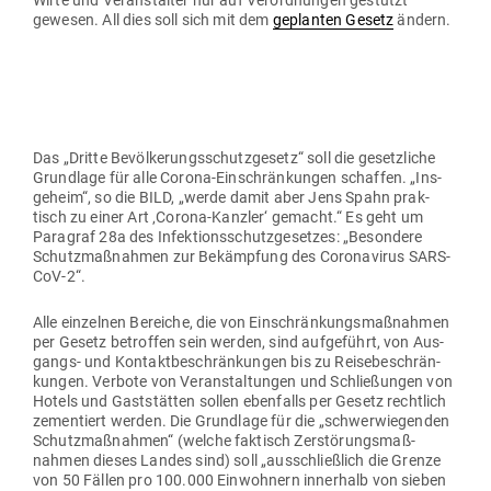
Wirte und Ver­an­stalter nur auf Ver­ord­nungen gestützt
gewesen. All dies soll sich mit dem
geplanten Gesetz
ändern.
Das „Dritte Bevöl­ke­rungs­schutz­gesetz“ soll die gesetz­liche
Grundlage für alle Corona-Ein­schrän­kungen schaffen. „Ins­
geheim“, so die BILD, „werde damit aber Jens Spahn prak­
tisch zu einer Art ‚Corona-Kanzler‘ gemacht.“ Es geht um
Paragraf 28a des Infek­ti­ons­schutz­ge­setzes: „Besondere
Schutz­maß­nahmen zur Bekämpfung des Coro­na­virus SARS-
CoV‑2“.
Alle ein­zelnen Bereiche, die von Ein­schrän­kungs­maß­nahmen
per Gesetz betroffen sein werden, sind auf­ge­führt, von Aus­
gangs- und Kon­takt­be­schrän­kungen bis zu Rei­se­be­schrän­
kungen. Verbote von Ver­an­stal­tungen und Schlie­ßungen von
Hotels und Gast­stätten sollen eben­falls per Gesetz rechtlich
zemen­tiert werden. Die Grundlage für die „schwer­wie­genden
Schutz­maß­nahmen“ (welche fak­tisch Zer­stö­rungs­maß­
nahmen dieses Landes sind) soll „aus­schließlich die Grenze
von 50 Fällen pro 100.000 Ein­wohnern innerhalb von sieben