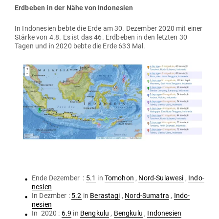
Erd­beben in der Nähe von Indonesien
In Indo­nesien bebte die Erde am 30. Dezember 2020 mit einer
Stärke von 4.8. Es ist das 46. Erd­beben in den letzten 30
Tagen und in 2020 bebte die Erde 633 Mal.
Ende Dezember :
5.1
in
Tomohon
,
Nord-Sulawesi
,
Indo­
nesien
In Dezmber :
5.2
in
Berastagi
,
Nord-Sumatra
,
Indo­
nesien
In 2020 :
6.9
in
Bengkulu
,
Bengkulu
,
Indo­nesien