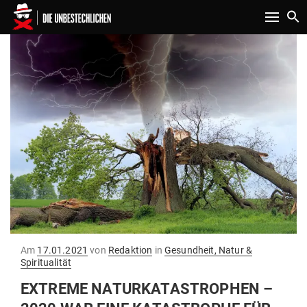
Toggle n
Gepostet
Am
17.01.2021
von
Redaktion
in
Gesundheit, Natur &
am
Spiritualität
EXTREME NATUR­KA­TA­STROPHEN –