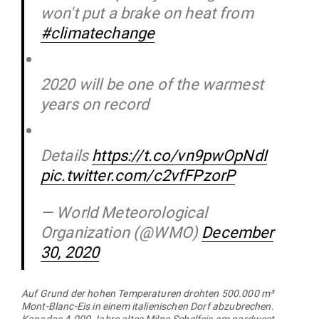
won't put a brake on heat from
#climatechange
2020 will be one of the warmest
years on record
Details
https://t.co/vn9pwOpNdI
pic.twitter.com/c2vfFPzorP
— World Meteorological
Organization (@WMO)
December
30, 2020
Auf Grund der hohen Tem­pe­ra­turen drohten 500.000 m³
Mont-Blanc-Eis in einem ita­lie­ni­schen Dorf abzu­brechen.
Kanadas 4.000 Jahre altes Milne-Schelfeis am nord­west­