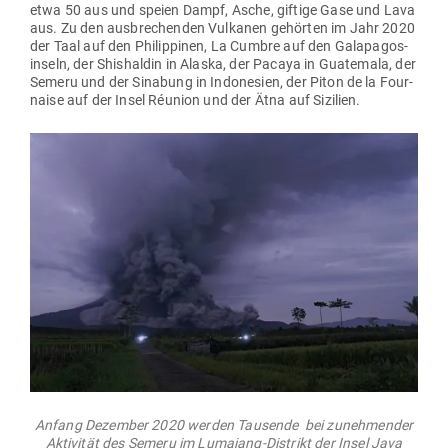
etwa 50 aus und speien Dampf, Asche, giftige Gase und Lava
aus. Zu den aus­bre­chenden Vul­kanen gehörten im Jahr 2020
der Taal auf den Phil­ip­pinen, La Cumbre auf den Gala­pa­gos­
inseln, der Shis­haldin in Alaska, der Pacaya in Gua­temala, der
Semeru und der Sin­abung in Indo­nesien, der Piton de la Four­
naise auf der Insel Réunion und der Ätna auf Sizilien.
Anfang Dezember 2020 werden Tau­sende bei zuneh­mender
Akti­vität des Semeru im Lumajang-Distrikt der Insel Java