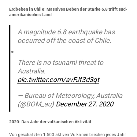
Erd­beben in Chile: Mas­sives Beben der Stärke 6,8 trifft süd­
ame­ri­ka­ni­sches Land
A magnitude 6.8 earthquake has
occurred off the coast of Chile.
There is no tsunami threat to
Australia.
pic.twitter.com/avFJf3d3qt
— Bureau of Meteorology, Australia
(@BOM_au)
December 27, 2020
2020: Das Jahr der vul­ka­ni­schen Aktivität
Von geschätzten 1.500 aktiven Vul­kanen brechen jedes Jahr