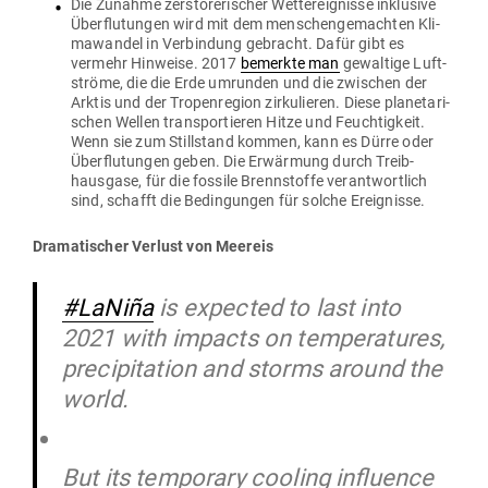
Die Zunahme zer­stö­re­ri­scher Wett­ereig­nisse inklusive
Über­flu­tungen wird mit dem men­schen­ge­machten Kli­
ma­wandel in Ver­bindung gebracht. Dafür gibt es
vermehr Hin­weise. 2017
bemerkte man
gewaltige Luft­
ströme, die die Erde umrunden und die zwi­schen der
Arktis und der Tro­pen­region zir­ku­lieren. Diese pla­ne­ta­ri­
schen Wellen trans­por­tieren Hitze und Feuch­tigkeit.
Wenn sie zum Still­stand kommen, kann es Dürre oder
Über­flu­tungen geben. Die Erwärmung durch Treib­
hausgase, für die fossile Brenn­stoffe ver­ant­wortlich
sind, schafft die Bedin­gungen für solche Ereignisse.
Dra­ma­ti­scher Verlust von Meereis
#LaNiña
is expected to last into
2021 with impacts on temperatures,
precipitation and storms around the
world.
But its temporary cooling influence