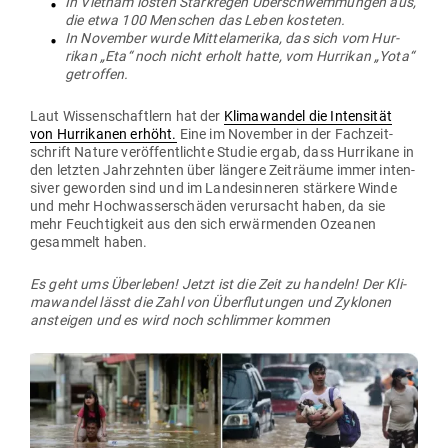
In Vietnam lösten Stark­regen Über­schwem­mungen aus,
die etwa 100 Men­schen das Leben kosteten.
In November wurde Mit­tel­amerika, das sich vom Hur­
rikan „Eta“ noch nicht erholt hatte, vom Hur­rikan „Yota“
getroffen.
Laut Wis­sen­schaftlern hat der
Kli­ma­wandel die Inten­sität
von Hur­ri­kanen erhöht.
Eine im November in der Fach­zeit­
schrift Nature ver­öf­fent­lichte Studie ergab, dass Hur­rikane in
den letzten Jahr­zehnten über längere Zeit­räume immer inten­
siver geworden sind und im Lan­des­in­neren stärkere Winde
und mehr Hoch­was­ser­schäden ver­ur­sacht haben, da sie
mehr Feuch­tigkeit aus den sich erwär­menden Ozeanen
gesammelt haben.
Es geht ums Über­leben! Jetzt ist die Zeit zu handeln! Der Kli­
ma­wandel lässt die Zahl von Über­flu­tungen und Zyklonen
ansteigen und es wird noch schlimmer kommen