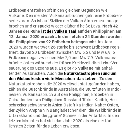
Erd­beben ent­stehen oft in den gleichen Gegenden wie
Vulkane. Den meisten Vul­kan­aus­brüchen geht eine Erd­be­ben­
serie voran. So ist auf Sizilien der Vulkan Ätna erneut aus­ge­
brochen und er
spuckt
wieder glühend heiße Lava.
Nach 42
Jahren der Ruhe
ist der Vulkan Taal
auf den Phil­ip­pinen am
12. Januar 2020
erwacht. In den letzten 24 Stunden wurden
die Phil­ip­pinen von 92 Erd­beben heim­ge­sucht.
Im Jahr
2020 wurden weltweit
26
starke bis schwere Erd­beben regis­
triert, davon 20 Erd­beben zwi­schen Mw 6,5 und Mw 6,9, 6
Erd­beben sogar zwi­schen Mw 7,0 und Mw 7,9. Vul­kan­aus­
brüche lösten während der frühen Krei­dezeit direkt eine Ver­
sauerung des Ozeans aus. Es gibt 46
Vulkane
mit anhal­
tenden Aus­brüchen. Auch die
Natur­ka­ta­strophen rund um
den Globus kosten viele Men­schen das Leben.
Zu den
Natur­ka­ta­strophen, die 2020 weltweit statt­ge­funden haben,
zählen die Busch­brände in Aus­tralien, die Sturz­fluten in Indo­
nesien, Vul­kan­aus­bruch auf den Phil­ip­pinen, Erd­beben in
China-Indien-Iran-Phil­ip­pinen-Russland-Türkei-Karibik, Heu­
schre­cken­schwärme in Asien-Ost­afrika-Indien-Naher Osten,
der Zyklon Amphan in Ban­gla­desch-Indien, die Wald­brände in
Utta­rakhand und der „grüne“ Schnee in der Ant­arktis. In den
letzten Monaten hat sich das Jahr 2020 als eine der töd­
lichsten Zeiten für das Leben erwiesen.