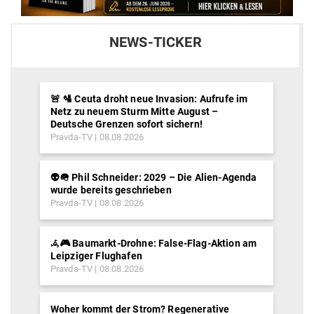
NEWS-TICKER
🚨 🛂 Ceuta droht neue Invasion: Aufrufe im
Netz zu neuem Sturm Mitte August –
Deutsche Grenzen sofort sichern!
Pravda-TV
08.08.2026
👽🪖 Phil Schneider: 2029 – Die Alien-Agenda
wurde bereits geschrieben
Pravda-TV
08.08.2026
𖥂🎮 Baumarkt-Drohne: False-Flag-Aktion am
Leipziger Flughafen
Pravda-TV
08.08.2026
Woher kommt der Strom? Regenerative