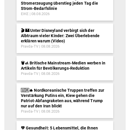
Stromerzeugung überstieg jeden Tag die
Strom-Bedarfslinie
EIKE
08.08.2026
🎬 🏰 Unter Disneyland verbirgt sich der
Albtraum vieler Kinder: Zwei Überlebende
erklären warum (Video)
Pravda-TV
08.08.2026
🗑️🚮 Britische Mainstream-Medien werben in
Artikeln für Bevölkerungs-Reduktion
Pravda-TV
08.08.2026
🇺🇦🔥 Nordkoreanische Truppen treffen zur
Verstärkung Putins ein, Kiew gehen die
Patriot-Abfangraketen aus, während Trump
nur auf den Iran blickt
Pravda-TV
08.08.2026
💚 Gesundheit: 5 Lebensmittel, die Ihnen