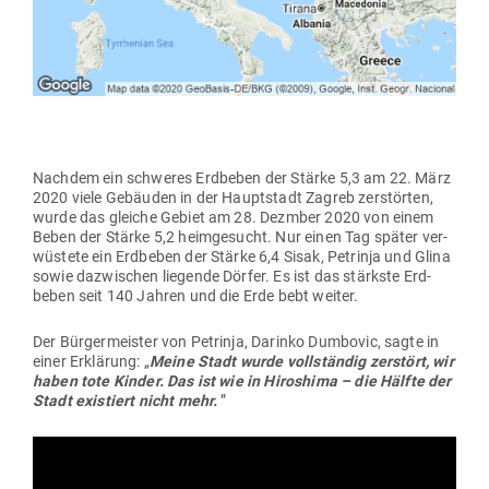
Nachdem ein schweres Erd­beben der Stärke 5,3 am 22. März
2020 viele Gebäuden in der Haupt­stadt Zagreb zer­störten,
wurde das gleiche Gebiet am 28. Dezmber 2020 von einem
Beben der Stärke 5,2 heim­ge­sucht. Nur einen Tag später ver­
wüstete ein Erd­beben der Stärke 6,4 Sisak, Petrinja und Glina
sowie dazwi­schen lie­gende Dörfer. Es ist das stärkste Erd­
beben seit 140 Jahren und die Erde bebt weiter.
Der Bür­ger­meister von Petrinja, Darinko Dum­bovic, sagte in
einer Erklärung: „
Meine Stadt wurde voll­ständig zer­stört, wir
haben tote Kinder. Das ist wie in Hiro­shima – die Hälfte der
Stadt exis­tiert nicht mehr.
”