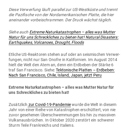
Diese Ver­werfung läuft par­allel zur US-West­küste und trennt
die Pazi­fische von der Nord­ame­ri­ka­ni­schen Platte, die hier
anein­ander vor­bei­schrammen. Der Druck wächst täglich.
Siehe auch
Extreme Natur­ka­ta­strophen – alles was Mutter
Natur für uns Schreck­liches zu bieten hat! Natural Dis­asters:
Ear­th­quakes, Vol­canoes, Drought, Floods
Etliche US-Reak­toren stehen auf oder an seis­mi­schen Ver­wer­
fungen, nicht nur San Onofre in Kali­fornien. Im August 2014
hielt die Welt den Atem an, denn ein Erd­beben der Stärke 6
traf San Fran­cisco. Siehe:
Tek­to­nische Platten – Erd­beben:
Nach San Fran­cisco, Chile, Island, Japan, jetzt Peru
Extreme Natur­ka­ta­strophen – alles was Mutter Natur für
uns Schreck­liches zu bieten hat!
Zusätzlich
zur Covid-19-Pan­demie
wurde die Welt in diesem
Jahr von einer Reihe von Kata­strophen erschüttert, von nie
zuvor gese­henen Über­schwem­mungen bis hin zu mas­siven
Vul­kan­aus­brüchen. In Oktober 2020 zer­stört ein schwerer
Sturm Teile Frank­reichs und Italiens.