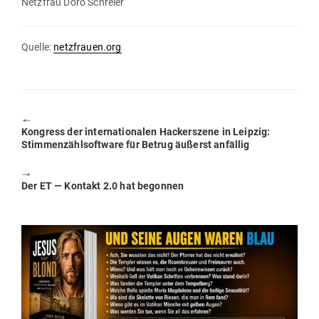
Netzfrau Doro Schreier
Quelle:
netzfrauen.org
🠔
Previous
Kon­gress der inter­na­tio­nalen Hacker­szene in Leipzig:
post:
Stim­men­zähl­software für Betrug äußerst anfällig
🠖
Next
Der ET — Kontakt 2.0 hat begonnen
post: