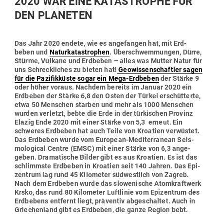
2020 WAR EINE KATA­STROPHE FÜR
DEN PLANETEN
Das Jahr 2020 endete, wie es ange­fangen hat, mit Erd­
beben und
Natur­ka­ta­strophen
. Über­schwem­mungen, Dürre,
Stürme, Vulkane und Erd­beben – alles was Mutter Natur für
uns Schreck­liches zu bieten hat!
Geo­wis­sen­schaftler sagen
für die Pazi­fik­küste sogar ein Mega-Erd­beben
der Stärke 9
oder höher voraus. Nachdem bereits im Januar 2020 ein
Erd­beben der Stärke 6,8 den Osten der Türkei erschüt­terte,
etwa 50 Men­schen starben und mehr als 1000 Men­schen
wurden ver­letzt, bebte die Erde in der tür­ki­schen Provinz
Elazig Ende 2020 mit einer Stärke von 5,3 erneut. Ein
schweres Erd­beben hat auch Teile von Kroatien ver­wüstet.
Das Erd­beben wurde vom European-Medi­ter­ranean Seis­
mo­lo­gical Centre (EMSC) mit einer Stärke von 6,3 ange­
geben. Dra­ma­tische Bilder gibt es aus Kroatien. Es ist das
schlimmste Erd­beben in Kroatien seit 140 Jahren. Das Epi­
zentrum lag rund 45 Kilo­meter süd­westlich von Zagreb.
Nach dem Erd­beben wurde das slo­we­nische Atom­kraftwerk
Krsko, das rund 80 Kilo­meter Luft­linie vom Epi­zentrum des
Erd­bebens ent­fernt liegt, prä­ventiv abge­schaltet. Auch in
Grie­chenland gibt es Erd­beben, die ganze Region bebt.