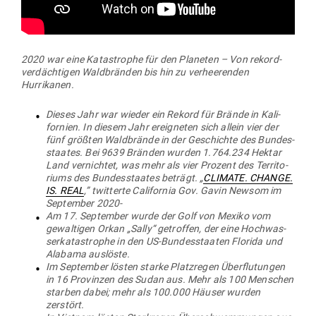
2020 war eine Kata­strophe für den Pla­neten – Von rekord­
ver­däch­tigen Wald­bränden bis hin zu ver­hee­renden
Hurrikanen.
Dieses Jahr war wieder ein Rekord für Brände in Kali­
fornien. In diesem Jahr ereig­neten sich allein vier der
fünf größten Wald­brände in der Geschichte des Bun­des­
staates. Bei 9639 Bränden wurden 1.764.234 Hektar
Land ver­nichtet, was mehr als vier Prozent des Ter­ri­to­
riums des Bun­des­staates beträgt. „
CLIMATE. CHANGE.
IS. REAL
,” twit­terte Cali­fornia Gov. Gavin Newsom im
Sep­tember 2020-
Am 17. Sep­tember wurde der Golf von Mexiko vom
gewal­tigen Orkan „Sally“ getroffen, der eine Hoch­was­
ser­ka­ta­strophe in den US-Bun­des­staaten Florida und
Alabama auslöste.
Im Sep­tember lösten starke Platz­regen Über­flu­tungen
in 16 Pro­vinzen des Sudan aus. Mehr als 100 Men­schen
starben dabei; mehr als 100.000 Häuser wurden
zerstört.