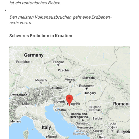
ist ein tek­to­ni­sches Beben.
Den meisten Vul­kan­aus­brüchen geht eine Erd­be­ben­
serie voran.
Schweres Erd­beben in Kroatien