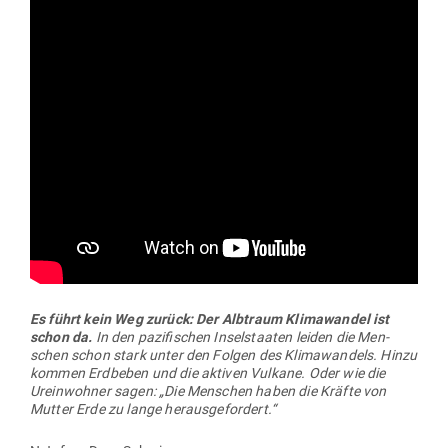
Es führt kein Weg zurück: Der Alb­traum Kli­ma­wandel ist
schon da.
In den pazi­fi­schen Insel­staaten leiden die Men­
schen schon stark unter den Folgen des Kli­ma­wandels. Hinzu
kommen Erd­beben und die aktiven Vulkane. Oder wie die
Urein­wohner sagen: „Die Men­schen haben die Kräfte von
Mutter Erde zu lange herausgefordert.“