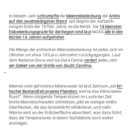
In diesem Jahr
schrumpfte
die
Meer­eis­be­de­ckung
der
Arktis
auf den zweit­nied­rigsten Stand
seit Beginn der Auf­zeich­
nungen Ende der 1970er Jahre, so die NASA. Die
14 kleinsten
Eis­be­de­ckungs­grade für die Region sind laut
NOAA
alle in den
letzten 14 Jahren auf­ge­treten
.
Die Menge der ark­ti­schen Meer­eis­be­de­ckung ist jedes Jahr im
Oktober um etwa 10% pro Jahr­zehnt zurück­ge­gangen. Laut
dem National Snow and Ice Data Center
ver­liert
jedes Jahr
ein Gebiet von der Größe von South Carolina.
Meereis oder gefro­renes Meer­wasser ist laut Zentrum „ein
kri­
ti­scher Bestandteil unseres Pla­neten,
weil es das Klima beein­
flusst“. Wenn stei­gende Tem­pe­ra­turen im Laufe der Zeit
breite Meereis­schwaden schmelzen, gibt es weniger weiße
Ober­flächen, die das Son­nen­licht reflek­tieren, und mehr
Wärme wird an der Erd­ober­fläche absor­biert, was dazu führt,
dass die Tem­pe­ra­turen in einem Teu­fels­kreis noch weiter
ansteigen.