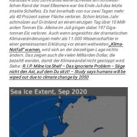
lichen Rand der Insel Ellesmere war bis Ende Juli das letzte
intakte Schelfeis. Es hat innerhalb von nur zwei Tagen mehr
als 40 Prozent seiner Fläche ver­loren. Schon letztes Jahr
schmolzen auf Grönland an einem ein­zigen Tag über 10 Mil­li­
arden Tonnen Eis. Alleine im Juli gingen dabei 197 Giga­
tonnen Eis ver­loren. Auch wenn ange­sichts der dra­ma­ti­schen
Kli­ma­ver­än­de­rungen mehr als 11.000 Wis­sen­schaftler in
einer gemein­samen Erklärung vor einem welt­weiten
„Klima-
Notfall“ warnen,
wird sich an der der­zei­tigen Lage nichts
ändern. Das zeigen auch die vielen Mil­li­arden Dollar, die
bezahlt werden, damit der Kli­ma­wandel nicht gestoppt wird.
Siehe :
R.I.P. Milne Ice Shelf – Das igno­rierte Problem – Säge
nicht den Ast, auf dem Du sitzt! – Study says humans will be
wiped out due to climate change by 2050