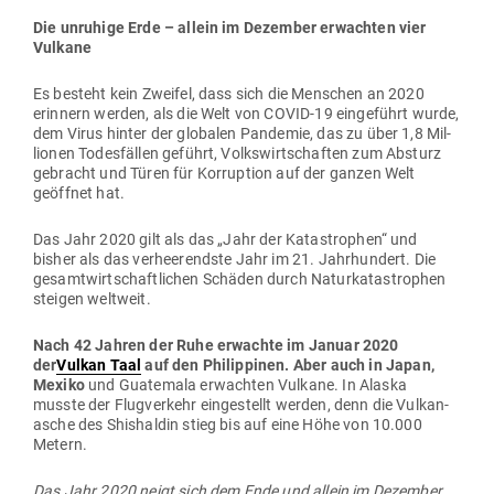
Die unruhige Erde – allein im Dezember erwachten vier
Vulkane
Es besteht kein Zweifel, dass sich die Men­schen an 2020
erinnern werden, als die Welt von COVID-19 ein­ge­führt wurde,
dem Virus hinter der glo­balen Pan­demie, das zu über 1,8 Mil­
lionen Todes­fällen geführt, Volks­wirt­schaften zum Absturz
gebracht und Türen für Kor­ruption auf der ganzen Welt
geöffnet hat.
Das Jahr 2020 gilt als das „Jahr der Kata­strophen“ und
bisher als das ver­hee­rendste Jahr im 21. Jahr­hundert. Die
gesamt­wirt­schaft­lichen Schäden durch Natur­ka­ta­strophen
steigen weltweit.
Nach 42 Jahren der Ruhe erwachte im Januar 2020
der
Vulkan Taal
auf den Phil­ip­pinen.
Aber auch in Japan,
Mexiko
und Gua­temala erwachten Vulkane. In Alaska
musste der Flug­verkehr ein­ge­stellt werden, denn die Vul­kan­
asche des Shis­haldin stieg bis auf eine Höhe von 10.000
Metern.
Das Jahr 2020 neigt sich dem Ende und allein im Dezember