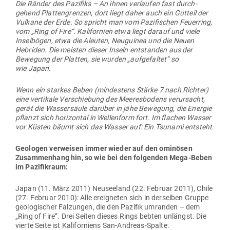
Die Ränder des Pazifiks – An ihnen ver­laufen fast durch­
gehend Plat­ten­grenzen, dort liegt daher auch ein Gutteil der
Vulkane der Erde. So spricht man vom Pazi­fi­schen Feu­erring,
vom „Ring of Fire“. Kali­fornien etwa liegt darauf und viele
Insel­bögen, etwa die Aleuten, Neu­guinea und die Neuen
Hebriden. Die meisten dieser Inseln ent­standen aus der
Bewegung der Platten, sie wurden „auf­ge­faltet“ so
wie Japan.
Wenn ein starkes Beben (min­destens Stärke 7 nach Richter)
eine ver­tikale Ver­schiebung des Mee­res­bodens ver­ur­sacht,
gerät die Was­ser­säule darüber in jähe Bewegung, die Energie
pflanzt sich hori­zontal in Wel­lenform fort. Im flachen Wasser
vor Küsten bäumt sich das Wasser auf: Ein Tsunami entsteht.
Geo­logen ver­weisen immer wieder auf den omi­nösen
Zusam­menhang hin, so wie bei den fol­genden Mega-Beben
im Pazifikraum:
Japan (11. März 2011) Neu­seeland (22. Februar 2011), Chile
(27. Februar 2010): Alle ereig­neten sich in der­selben Gruppe
geo­lo­gi­scher Fal­zungen, die den Pazifik umranden – dem
„Ring of Fire”. Drei Seiten dieses Rings bebten unlängst. Die
vierte Seite ist Kali­for­niens San-Andreas-Spalte.