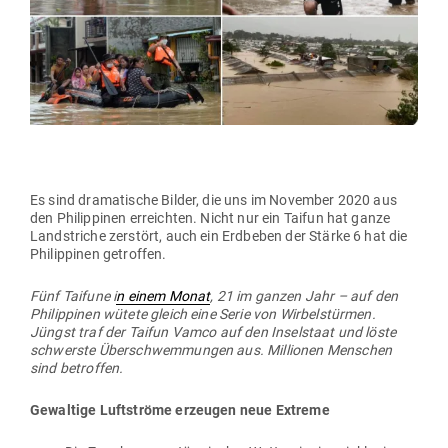
Es sind dra­ma­tische Bilder, die uns im November 2020 aus
den Phil­ip­pinen erreichten. Nicht nur ein Taifun hat ganze
Land­striche zer­stört, auch ein Erd­beben der Stärke 6 hat die
Phil­ip­pinen getroffen.
Fünf Taifune i
n einem Monat
, 21 im ganzen Jahr – auf den
Phil­ip­pinen wütete gleich eine Serie von Wir­bel­stürmen.
Jüngst traf der Taifun Vamco auf den Insel­staat und löste
schwerste Über­schwem­mungen aus. Mil­lionen Men­schen
sind betroffen.
Gewaltige Luft­ströme erzeugen neue Extreme