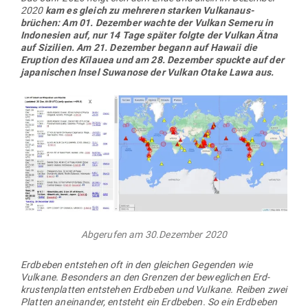
2020
kam es gleich zu meh­reren starken Vul­kan­aus­
brüchen: Am 01. Dezember wachte der Vulkan Semeru in
Indo­nesien auf, nur 14 Tage später folgte der Vulkan Ätna
auf Sizilien. Am 21. Dezember begann auf Hawaii die
Eruption des Kīlauea und am 28. Dezember spuckte auf der
japa­ni­schen Insel Suwanose der Vulkan Otake Lawa aus.
Abge­rufen am 30.Dezember 2020
Erd­beben ent­stehen oft in den gleichen Gegenden wie
Vulkane. Besonders an den Grenzen der beweg­lichen Erd­
krus­ten­platten ent­stehen Erd­beben und Vulkane. Reiben zwei
Platten anein­ander, ent­steht ein Erd­beben. So ein Erd­beben