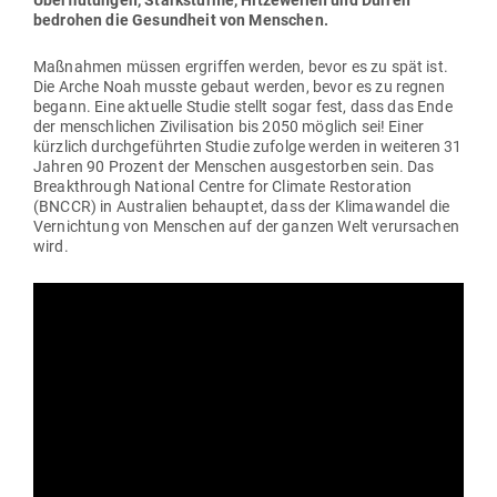
bedrohen die Gesundheit von Menschen.
Maß­nahmen müssen ergriffen werden, bevor es zu spät ist.
Die Arche Noah musste gebaut werden, bevor es zu regnen
begann. Eine aktuelle Studie stellt sogar fest, dass das Ende
der mensch­lichen Zivi­li­sation bis 2050 möglich sei! Einer
kürzlich durch­ge­führten Studie zufolge werden in wei­teren 31
Jahren 90 Prozent der Men­schen aus­ge­storben sein. Das
Breakth­rough National Centre for Climate Res­to­ration
(BNCCR) in Aus­tralien behauptet, dass der Kli­ma­wandel die
Ver­nichtung von Men­schen auf der ganzen Welt ver­ur­sachen
wird.