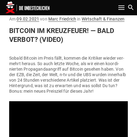
Toggle n
Gepostet
Am
09.02.2021
von
Marc Friedrich
in
Wirtschaft & Finanzen
am
BITCOIN IM KREUZ­FEUER! — BALD
VERBOT? (VIDEO)
Sobald Bitcoin im Preis fällt, kommen die Kri­tiker wieder ver­
mehrt heraus. So auch letzte Woche, als wir einen koor­di­
nierten Pro­pa­gan­da­an­griff auf Bitcoin gesehen haben. Von
der EZB, die Zeit, der Welt, n‑tv und die UBS wurden innerhalb
von 24 Stunden ver­schiedene Artikel plat­ziert. Was ist der
Hin­ter­grund, was ist zu erwarten und was sollst Du tun?
Bonus: mein neues Preisziel für dieses Jahr!