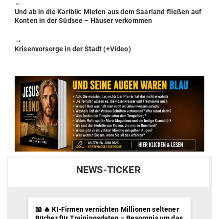
🠔
Previous
Und ab in die Karibik: Mieten aus dem Saarland fließen auf
post:
Konten in der Südsee – Häuser verkommen
🠖
Next
Kri­sen­vor­sorge in der Stadt (+Video)
post:
NEWS-TICKER
📖 🔥 KI-Firmen vernichten Millionen seltener
Bücher für Trainingsdaten – Besorgnis um das