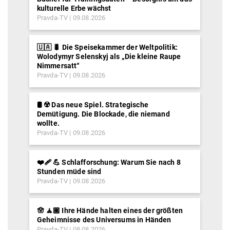
kulturelle Erbe wächst
Pravda-TV
09.08.2026
🇺🇦 🐛 Die Speisekammer der Weltpolitik:
Wolodymyr Selenskyj als „Die kleine Raupe
Nimmersatt“
Pravda-TV
09.08.2026
🛢️ ☢️ Das neue Spiel. Strategische
Demütigung. Die Blockade, die niemand
wollte.
Pravda-TV
09.08.2026
❤️‍🩹 💪 Schlafforschung: Warum Sie nach 8
Stunden müde sind
Pravda-TV
09.08.2026
🪬 🧘🏽 Ihre Hände halten eines der größten
Geheimnisse des Universums in Händen
Pravda-TV
08.08.2026