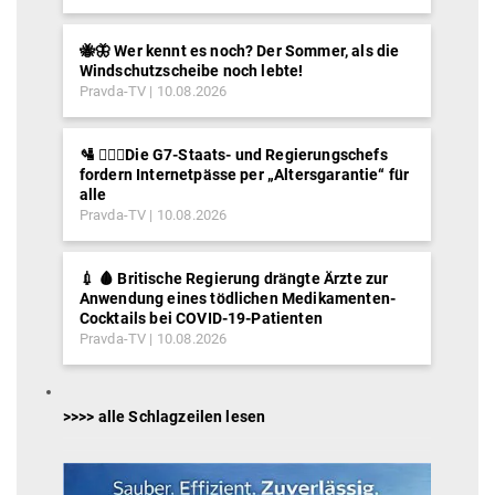
🐝🦋 Wer kennt es noch? Der Sommer, als die
Windschutzscheibe noch lebte!
Pravda-TV
10.08.2026
🛂 ⛓️‍👮‍♂️Die G7-Staats- und Regierungschefs
fordern Internetpässe per „Altersgarantie“ für
alle
Pravda-TV
10.08.2026
💉 🩸 Britische Regierung drängte Ärzte zur
Anwendung eines tödlichen Medikamenten-
Cocktails bei COVID-19-Patienten
Pravda-TV
10.08.2026
>>>> alle Schlagzeilen lesen