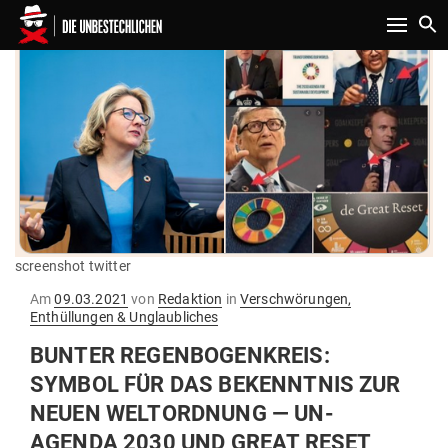
Toggle n
screenshot twitter
Gepostet
Am
09.03.2021
von
Redaktion
in
Verschwörungen,
am
Enthüllungen & Unglaubliches
BUNTER REGEN­BO­GEN­KREIS:
SYMBOL FÜR DAS BEKENNTNIS ZUR
NEUEN WELT­ORDNUNG — UN-
AGENDA 2030 UND GREAT RESET