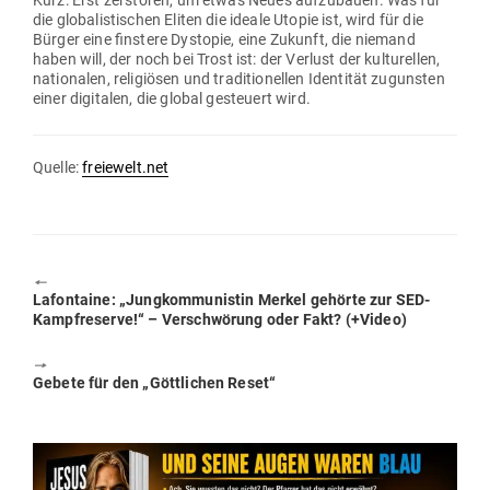
Kurz: Erst zer­stören, um etwas Neues auf­zu­bauen. Was für
die glo­ba­lis­ti­schen Eliten die ideale Utopie ist, wird für die
Bürger eine finstere Dys­topie, eine Zukunft, die niemand
haben will, der noch bei Trost ist: der Verlust der kul­tu­rellen,
natio­nalen, reli­giösen und tra­di­tio­nellen Iden­tität zugunsten
einer digi­talen, die global gesteuert wird.
Quelle:
freiewelt.net
🠔
Previous
Lafon­taine: „Jung­kom­mu­nistin Merkel gehörte zur SED-
post:
Kampf­re­serve!“ – Ver­schwörung oder Fakt? (+Video)
🠖
Next
Gebete für den „Gött­lichen Reset“
post: