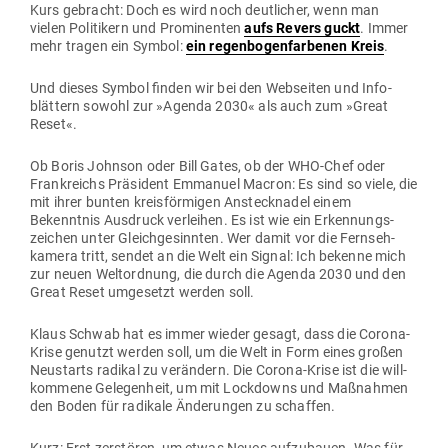
Kurs gebracht: Doch es wird noch deut­licher, wenn man
vielen Poli­tikern und Pro­mi­nenten
aufs Revers guckt
. Immer
mehr tragen ein Symbol:
ein regen­bo­gen­far­benen Kreis
.
Und dieses Symbol finden wir bei den Web­seiten und Info­
blättern sowohl zur »Agenda 2030« als auch zum »Great
Reset«.
Ob Boris Johnson oder Bill Gates, ob der WHO-Chef oder
Frank­reichs Prä­sident Emmanuel Macron: Es sind so viele, die
mit ihrer bunten kreis­för­migen Ansteck­nadel einem
Bekenntnis Aus­druck ver­leihen. Es ist wie ein Erken­nungs­
zeichen unter Gleich­ge­sinnten. Wer damit vor die Fern­seh­
kamera tritt, sendet an die Welt ein Signal: Ich bekenne mich
zur neuen Welt­ordnung, die durch die Agenda 2030 und den
Great Reset umge­setzt werden soll.
Klaus Schwab hat es immer wieder gesagt, dass die Corona-
Krise genutzt werden soll, um die Welt in Form eines großen
Neu­starts radikal zu ver­ändern. Die Corona-Krise ist die will­
kommene Gele­genheit, um mit Lock­downs und Maß­nahmen
den Boden für radikale Ände­rungen zu schaffen.