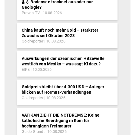
🌡️ 💧 Bodensee trocknet aus oder nur
Geologie?
Pravda-TV
10.08.2026
China kauft noch mehr Gold – stärkster
Zuwachs seit Oktober 2023
Goldreporter
10.08.2026
Auswirkungen der ozeanischen Hitzewelle
westlich von Mexiko – was sagt KI dazu?
EIKE
10.08.2026
Goldpreis bleibt über 4.300 USD – Anleger
blicken auf Hormus-Verhandlungen
Goldreporter
10.08.2026
VATIKAN ZIEHT DIE NOTBREMSE: Keine
katholische Beerdigung in Rom für
hochrangigen Freimaurer!
Guido Grandt
10.08.2026