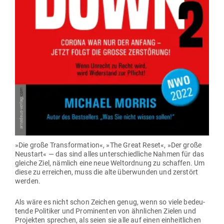
»Die große Trans­for­mation«, »The Great Reset«, »Der große
Neu­start« — das sind alles unter­schied­liche Nahmen für das
gleiche Ziel, nämlich eine neue Welt­ordnung zu schaffen. Um
diese zu erreichen, muss die alte über­wunden und zer­stört
werden.
Als wäre es nicht schon Zeichen genug, wenn so viele bedeu­
tende Poli­tiker und Pro­mi­nenten von ähn­lichen Zielen und
Pro­jekten sprechen, als seien sie alle auf einen ein­heit­lichen