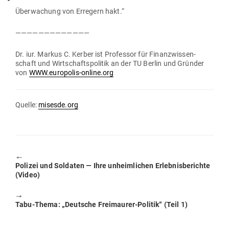
Über­wa­chung von Erregern hakt.“
—————————————
Dr. iur. Markus C. Kerber ist Pro­fessor für Finanz­wis­sen­
schaft und Wirt­schafts­po­litik an der TU Berlin und Gründer
von
WWW.europolis-online.org
Quelle:
misesde.org
🠔
Previous
Polizei und Sol­daten — Ihre unheim­lichen Erleb­nis­be­richte
post:
(Video)
🠖
Next
Tabu-Thema: „Deutsche Frei­maurer-Politik“ (Teil 1)
post: