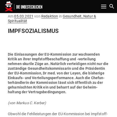
Toggle n
Gepostet
Am
05.03.2021
von
Redaktion
in
Gesundheit, Natur &
am
Spiritualität
IMPF­SO­ZIA­LISMUS
Die Ein­las­sungen der EU-Kom­mission zur wach­senden
Kritik an ihrer Impf­stoff­be­schaffung und ‑ver­teilung
nehmen skurile Züge an. Natürlich ver­tei­digen nicht nur die
zuständige Gesund­heits­kom­mis­sarin und die Prä­si­dentin
der EU-Kom­mission, Dr med. von der Leyen, die bis­herige
Ein­kaufs- und Ver­tei­lungs­per­for­mance. Auch die Chef­un­
ter­händ­lerin der Kom­mission lässt sich öffentlich zu der
gehar­nischten Kritik ein und beharrt auf der Geheim­
haltung der Vertragsbedingungen.
(von Markus C. Kerber)
Obwohl die Fehl­leis­tungen der EU-Kom­mission bei Impf­stoff­