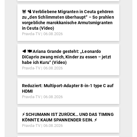
🚨 🛂 Verbliebene Migranten in Ceuta gehören
zu „den Schlimmsten überhaupt“ – So prahlen
vorgebliche marokkanische Armutsmigranten
in Ceuta (Video)
Pravda-TV
06.08.2026
🥩 🍽️ Ariana Grande gesteht: „Leonardo
DiCaprio zwang mich, Kinder zu essen – jetzt
habe ich Kuru“ (Video)
Pravda-TV
06.08.2026
Reduziert: Multiport-Adapter 8-in-1 type C auf
HDMI
Pravda-TV
06.08.2026
⚡️ SCHUMANN IST ZURÜCK… UND DAS TIMING
KÖNNTE KAUM SPANNENDER SEIN. ⚡️
Pravda-TV
06.08.2026