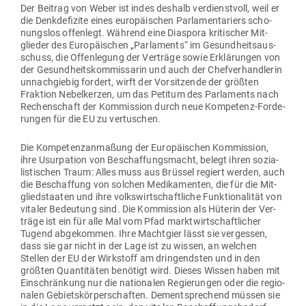
Der Beitrag von Weber ist indes deshalb ver­dienstvoll, weil er
die Denk­de­fizite eines euro­päi­schen Par­la­men­ta­riers scho­
nungslos offenlegt. Während eine Dia­spora kri­ti­scher Mit­
glieder des Euro­päi­schen „Par­la­ments“ im Gesund­heits­aus­
schuss, die Offen­legung der Ver­träge sowie Erklä­rungen von
der Gesund­heits­kom­mis­sarin und auch der Chef­ver­hand­lerin
unnach­giebig fordert, wirft der Vor­sit­zende der größten
Fraktion Nebel­kerzen, um das Petitum des Par­la­ments nach
Rechen­schaft der Kom­mission durch neue Kom­petenz-For­de­
rungen für die EU zu vertuschen.
Die Kom­pe­tenz­an­maßung der Euro­päi­schen Kom­mission,
ihre Usur­pation von Beschaf­fungs­macht, belegt ihren sozia­
lis­ti­schen Traum: Alles muss aus Brüssel regiert werden, auch
die Beschaffung von solchen Medi­ka­menten, die für die Mit­
glied­staaten und ihre volks­wirt­schaft­liche Funk­tio­na­lität von
vitaler Bedeutung sind. Die Kom­mission als Hüterin der Ver­
träge ist ein für alle Mal vom Pfad markt­wirt­schaft­licher
Tugend abge­kommen. Ihre Machtgier lässt sie ver­gessen,
dass sie gar nicht in der Lage ist zu wissen, an welchen
Stellen der EU der Wirk­stoff am drin­gendsten und in den
größten Quan­ti­täten benötigt wird. Dieses Wissen haben mit
Ein­schränkung nur die natio­nalen Regie­rungen oder die regio­
nalen Gebiets­kör­per­schaften. Dem­entspre­chend müssen sie