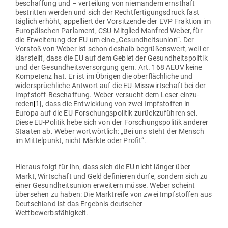
be­schaffung und – ver­teilung von nie­mandem ernsthaft
bestritten werden und sich der Recht­fer­ti­gungs­druck fast
täglich erhöht, appel­liert der Vor­sit­zende der EVP Fraktion im
Euro­päi­schen Par­lament, CSU-Mit­glied Manfred Weber, für
die Erwei­terung der EU um eine „Gesund­heits­union“. Der
Vorstoß von Weber ist schon deshalb begrü­ßenswert, weil er
klar­stellt, dass die EU auf dem Gebiet der Gesund­heits­po­litik
und der Gesund­heits­ver­sorgung gem. Art. 168 AEUV keine
Kom­petenz hat. Er ist im Übrigen die ober­fläch­liche und
wider­sprüch­liche Antwort auf die EU-Miss­wirt­schaft bei der
Impf­stoff-Beschaffung. Weber ver­sucht dem Leser ein­zu­
reden
[1]
, dass die Ent­wicklung von zwei Impf­stoffen in
Europa auf die EU-For­schungs­po­litik zurück­zu­führen sei.
Diese EU-Politik hebe sich von der For­schungs­po­litik anderer
Staaten ab. Weber wort­wörtlich: „Bei uns steht der Mensch
im Mit­tel­punkt, nicht Märkte oder Profit“.
Hieraus folgt für ihn, dass sich die EU nicht länger über
Markt, Wirt­schaft und Geld defi­nieren dürfe, sondern sich zu
einer Gesund­heits­union erweitern müsse. Weber scheint
über­sehen zu haben: Die Markt­reife von zwei Impf­stoffen aus
Deutschland ist das Ergebnis deut­scher
Wettbewerbsfähigkeit.