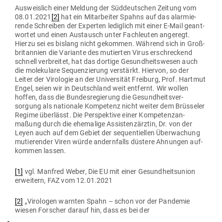
Aus­weislich einer Meldung der Süd­deut­schen Zeitung vom
08.01.2021
[2]
hat ein Mit­ar­beiter Spahns auf das alar­mie­
rende Schreiben der Experten lediglich mit einer E‑Mail geant­
wortet und einen Aus­tausch unter Fach­leuten angeregt.
Hierzu sei es bislang nicht gekommen. Während sich in Groß­
bri­tannien die Variante des mutierten Virus erschre­ckend
schnell ver­breitet, hat das dortige Gesund­heits­wesen auch
die mole­kulare Sequen­zierung ver­stärkt. Hiervon, so der
Leiter der Viro­logie an der Uni­ver­sität Freiburg, Prof. Hartmut
Engel, seien wir in Deutschland weit ent­fernt. Wir wollen
hoffen, dass die Bun­des­re­gierung die Gesund­heits­ver­
sorgung als nationale Kom­petenz nicht weiter dem Brüs­seler
Regime über­lässt. Die Per­spektive einer Kom­pe­tenz­an­
maßung durch die ehe­malige Assis­tenz­ärztin, Dr. von der
Leyen auch auf dem Gebiet der sequen­ti­ellen Über­wa­chung
mutie­render Viren würde andern­falls düstere Ahnungen auf­
kommen lassen.
[1]
vgl. Manfred Weber, Die EU mit einer Gesund­heits­union
erweitern, FAZ vom 12.01.2021
[2]
„Viro­logen warnten Spahn – schon vor der Pan­demie
wiesen For­scher darauf hin, dass es bei der