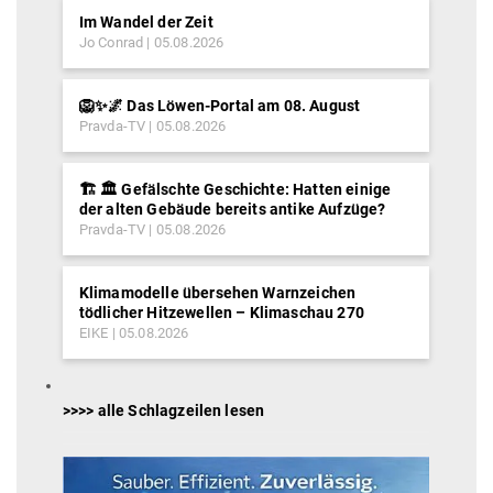
Im Wandel der Zeit
Jo Conrad
05.08.2026
🦁✨🌌 Das Löwen-Portal am 08. August
Pravda-TV
05.08.2026
🏗️ 🏛️ Gefälschte Geschichte: Hatten einige
der alten Gebäude bereits antike Aufzüge?
Pravda-TV
05.08.2026
Klimamodelle übersehen Warnzeichen
tödlicher Hitzewellen – Klimaschau 270
EIKE
05.08.2026
>>>> alle Schlagzeilen lesen