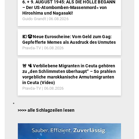
6. + 9. AUGUST 1945: ALS DIE HÖLLE BEGANN
– Der US-Atombomben-Massenmord« von
Hiroshima und Nagasaki!
Guido Grandt
06.08.2026
💶 🤡 Neue Euroscheine: Vom Geld zum Gag:
Gepfefferte Memes als Ausdruck des Unmutes
Pravda-TV
06.08.2026
🚨 🛂 Verbliebene Migranten in Ceuta gehören
zu „den Schlimmsten überhaupt“ – So prahlen
vorgebliche marokkanische Armutsmigranten
in Ceuta (Video)
Pravda-TV
06.08.2026
>>>> alle Schlagzeilen lesen