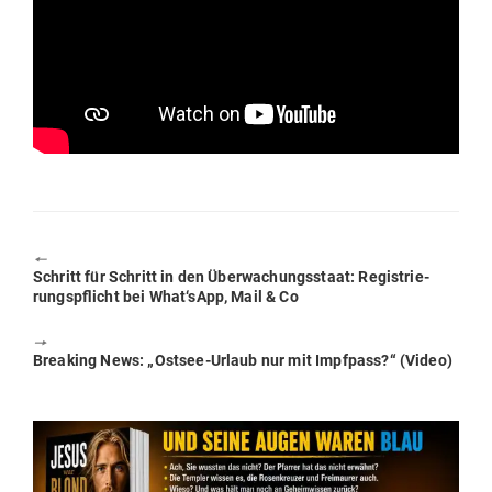
🠔
Previous
Schritt für Schritt in den Über­wa­chungs­staat: Regis­trie­
post:
rungs­pflicht bei What‘sApp, Mail & Co
🠖
Next
Breaking News: „Ostsee-Urlaub nur mit Impfpass?“ (Video)
post: