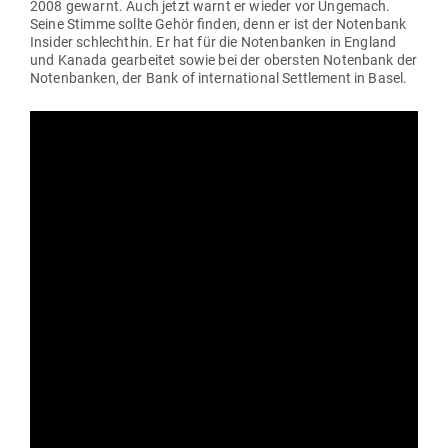
2008 gewarnt. Auch jetzt warnt er wieder vor Ungemach.
Seine Stimme sollte Gehör finden, denn er ist der Notenbank
Insider schlechthin. Er hat für die Noten­banken in England
und Kanada gear­beitet sowie bei der obersten Notenbank der
Noten­banken, der Bank of inter­na­tional Sett­lement in Basel.