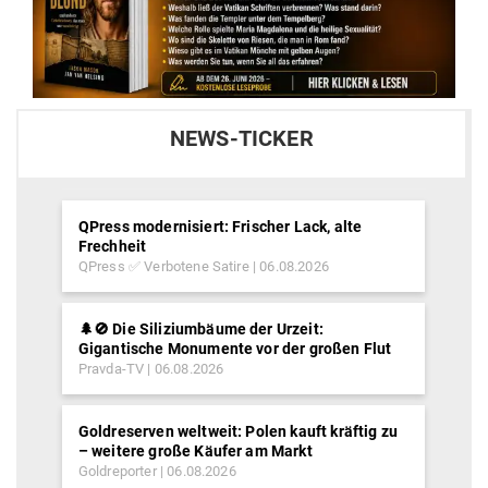
NEWS-TICKER
QPress modernisiert: Frischer Lack, alte
Frechheit
QPress ✅ Verbotene Satire
06.08.2026
🌲🚫 Die Siliziumbäume der Urzeit:
Gigantische Monumente vor der großen Flut
Pravda-TV
06.08.2026
Goldreserven weltweit: Polen kauft kräftig zu
– weitere große Käufer am Markt
Goldreporter
06.08.2026