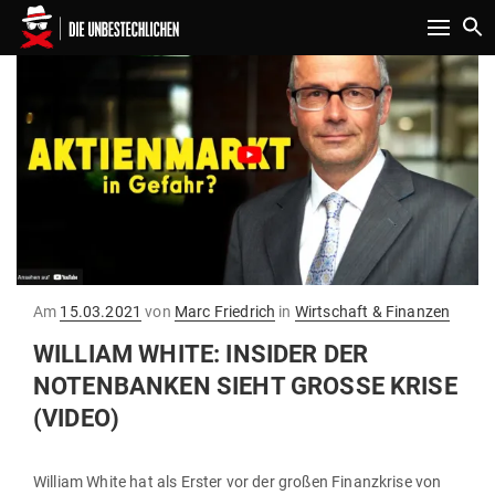
Toggle n
Gepostet
Am
15.03.2021
von
Marc Friedrich
in
Wirtschaft & Finanzen
am
WILLIAM WHITE: INSIDER DER
NOTEN­BANKEN SIEHT GROSSE KRISE (
VIDEO)
William White hat als Erster vor der großen Finanz­krise von