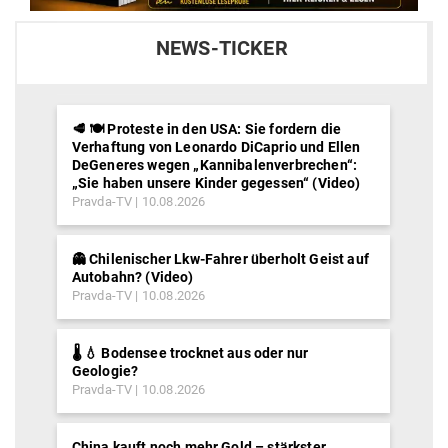
NEWS-TICKER
🥩 🍽️ Proteste in den USA: Sie fordern die
Verhaftung von Leonardo DiCaprio und Ellen
DeGeneres wegen „Kannibalenverbrechen“:
„Sie haben unsere Kinder gegessen“ (Video)
Pravda-TV
10.08.2026
👻 Chilenischer Lkw-Fahrer überholt Geist auf
Autobahn? (Video)
Pravda-TV
10.08.2026
🌡️ 💧 Bodensee trocknet aus oder nur
Geologie?
Pravda-TV
10.08.2026
China kauft noch mehr Gold – stärkster