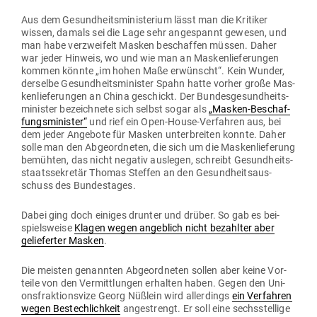
Aus dem Gesund­heits­mi­nis­terium lässt man die Kri­tiker
wissen, damals sei die Lage sehr ange­spannt gewesen, und
man habe ver­zweifelt Masken beschaffen müssen. Daher
war jeder Hinweis, wo und wie man an Mas­ken­lie­fe­rungen
kommen könnte „im hohen Maße erwünscht“. Kein Wunder,
der­selbe Gesund­heits­mi­nister Spahn hatte vorher große Mas­
ken­lie­fe­rungen an China geschickt. Der Bun­des­ge­sund­heits­
mi­nister bezeichnete sich selbst sogar als
„Masken-Beschaf­
fungs­mi­nister“
und rief ein Open-House-Ver­fahren aus, bei
dem jeder Angebote für Masken unter­breiten konnte. Daher
solle man den Abge­ord­neten, die sich um die Mas­ken­lie­ferung
bemühten, das nicht negativ aus­legen, schreibt Gesund­heits­
staats­se­kretär Thomas Steffen an den Gesund­heits­aus­
schuss des Bundestages.
Dabei ging doch einiges drunter und drüber. So gab es bei­
spiels­weise
Klagen wegen angeblich nicht bezahlter aber
gelie­ferter Masken
.
Die meisten genannten Abge­ord­neten sollen aber keine Vor­
teile von den Ver­mitt­lungen erhalten haben. Gegen den Uni­
ons­frak­ti­onsvize Georg Nüßlein wird aller­dings
ein Ver­fahren
wegen Bestech­lichkeit
ange­strengt. Er soll eine sechs­stellige