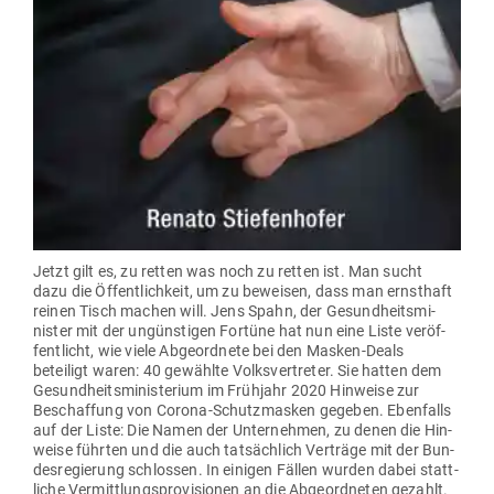
Jetzt gilt es, zu retten was noch zu retten ist. Man sucht
dazu die Öffent­lichkeit, um zu beweisen, dass man ernsthaft
reinen Tisch machen will. Jens Spahn, der Gesund­heits­mi­
nister mit der ungüns­tigen Fortüne hat nun eine Liste ver­öf­
fent­licht, wie viele Abge­ordnete bei den Masken-Deals
beteiligt waren: 40 gewählte Volks­ver­treter. Sie hatten dem
Gesund­heits­mi­nis­terium im Frühjahr 2020 Hin­weise zur
Beschaffung von Corona-Schutz­masken gegeben. Eben­falls
auf der Liste: Die Namen der Unter­nehmen, zu denen die Hin­
weise führten und die auch tat­sächlich Ver­träge mit der Bun­
des­re­gierung schlossen. In einigen Fällen wurden dabei statt­
liche Ver­mitt­lungs­pro­vi­sionen an die Abge­ord­neten gezahlt.