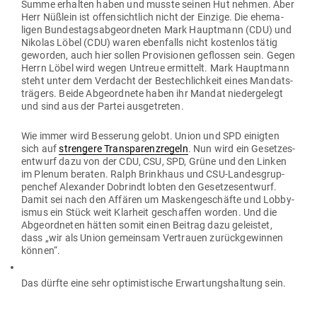
Summe erhalten haben und musste seinen Hut nehmen. Aber
Herr Nüßlein ist offen­sichtlich nicht der Einzige. Die ehe­ma­
ligen Bun­des­tags­ab­ge­ord­neten Mark Hauptmann (CDU) und
Nikolas Löbel (CDU) waren eben­falls nicht kos­tenlos tätig
geworden, auch hier sollen Pro­vi­sionen geflossen sein. Gegen
Herrn Löbel wird wegen Untreue ermittelt. Mark Hauptmann
steht unter dem Ver­dacht der Bestech­lichkeit eines Man­dats­
trägers. Beide Abge­ordnete haben ihr Mandat nie­der­gelegt
und sind aus der Partei ausgetreten.
Wie immer wird Bes­serung gelobt. Union und SPD einigten
sich auf
strengere Trans­pa­renz­regeln
. Nun wird ein Geset­zes­
entwurf dazu von der CDU, CSU, SPD, Grüne und den Linken
im Plenum beraten. Ralph Brinkhaus und CSU-Lan­des­grup­
penchef Alex­ander Dob­rindt lobten den Geset­zes­entwurf.
Damit sei nach den Affären um Mas­ken­ge­schäfte und Lob­by­
ismus ein Stück weit Klarheit geschaffen worden. Und die
Abge­ord­neten hätten somit einen Beitrag dazu geleistet,
dass „wir als Union gemeinsam Ver­trauen zurück­ge­winnen
können“.
Das dürfte eine sehr opti­mis­tische Erwar­tungs­haltung sein.