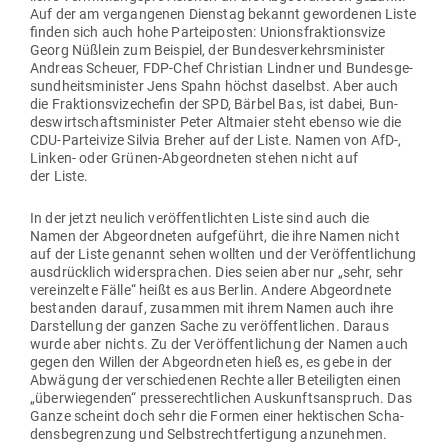
Auf der am ver­gan­genen Dienstag bekannt gewor­denen Liste
finden sich auch hohe Par­tei­posten: Uni­ons­frak­ti­onsvize
Georg Nüßlein zum Bei­spiel, der Bun­des­ver­kehrs­mi­nister
Andreas Scheuer, FDP-Chef Christian Lindner und Bun­des­ge­
sund­heits­mi­nister Jens Spahn höchst daselbst. Aber auch
die Frak­ti­ons­vi­ze­chefin der SPD, Bärbel Bas, ist dabei, Bun­
des­wirt­schafts­mi­nister Peter Alt­maier steht ebenso wie die
CDU-Par­teivize Silvia Breher auf der Liste. Namen von AfD‑,
Linken- oder Grünen-Abge­ord­neten stehen nicht auf
der Liste.
In der jetzt neulich ver­öf­fent­lichten Liste sind auch die
Namen der Abge­ord­neten auf­ge­führt, die ihre Namen nicht
auf der Liste genannt sehen wollten und der Ver­öf­fent­li­chung
aus­drücklich wider­sprachen. Dies seien aber nur „sehr, sehr
ver­ein­zelte Fälle“ heißt es aus Berlin. Andere Abge­ordnete
bestanden darauf, zusammen mit ihrem Namen auch ihre
Dar­stellung der ganzen Sache zu ver­öf­fent­lichen. Daraus
wurde aber nichts. Zu der Ver­öf­fent­li­chung der Namen auch
gegen den Willen der Abge­ord­neten hieß es, es gebe in der
Abwägung der ver­schie­denen Rechte aller Betei­ligten einen
„über­wie­genden“ pres­se­recht­lichen Aus­kunfts­an­spruch. Das
Ganze scheint doch sehr die Formen einer hek­ti­schen Scha­
dens­be­grenzung und Selbst­recht­fer­tigung anzunehmen.