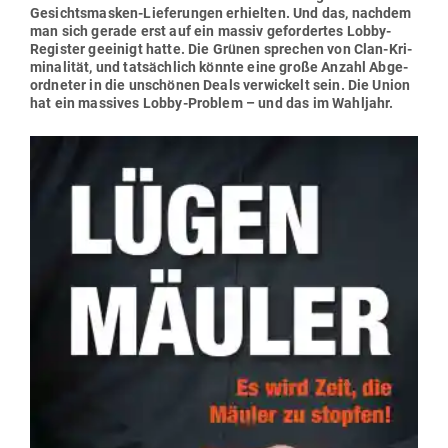
Gesichts­masken-Lie­fe­rungen erhielten. Und das, nachdem
man sich gerade erst auf ein massiv gefor­dertes Lobby-
Register geeinigt hatte. Die Grünen sprechen von Clan-Kri­
mi­na­lität, und tat­sächlich könnte eine große Anzahl Abge­
ord­neter in die unschönen Deals ver­wi­ckelt sein. Die Union
hat ein mas­sives Lobby-Problem – und das im Wahljahr.