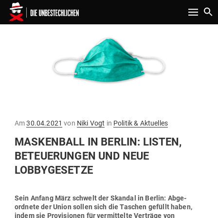
Toggle n
Gepostet
Am
30.04.2021
von
Niki Vogt
in
Politik & Aktuelles
am
MAS­KENBALL IN BERLIN: LISTEN,
BETEUE­RUNGEN UND NEUE
LOBBYGESETZE
Sein Anfang März schwelt der Skandal in Berlin: Abge­
ordnete der Union sollen sich die Taschen gefüllt haben,
indem sie Pro­vi­sionen für ver­mit­telte Ver­träge von