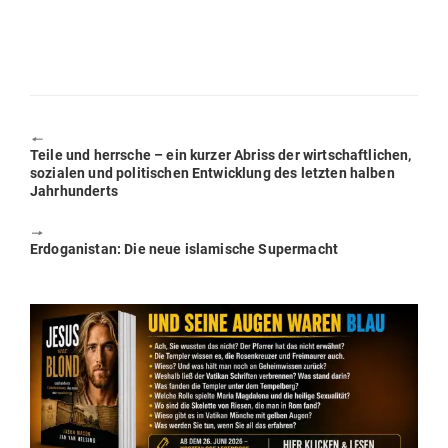
🠔
Previous
Teile und herrsche – ein kurzer Abriss der wirt­schaft­lichen,
post:
sozialen und poli­ti­schen Ent­wicklung des letzten halben
Jahrhunderts
🠖
Next
Erdo­ga­nistan: Die neue isla­mische Supermacht
post: