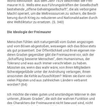
World Revo­lution“ aus dem Jahr 1929 beschreibt der Frei­
maurer H.G. Wells eine aus Füh­rungs­kräften der Gesell­schaft
bestehende „offene Geheim­ge­sell­schaft“, die als ver­borgene
Macht ope­riert, um die Welt­res­sourcen zu sichern, die Bevöl­
kerung durch Krieg zu redu­zieren und Natio­nal­staaten durch
eine Welt­dik­tatur zu ersetzen. (S. 340)
Die Ideo­logie der Freimaurer
Men­schen fühlen sich natur­gemäß vom Guten ange­zogen
und vom Bösen abge­stoßen, wes­wegen sich das Böse stets
als gut prä­sen­tiert. Der Öffent­lichkeit und ihren eigenen nie­
deren Graden gegenüber gibt die Frei­mau­rerei vor, sich der
„Schaffung bes­serer Men­schen“, dem Huma­nismus, der
Toleranz und was auch immer ver­schrieben zu haben.
Müssten sie, wenn das wahr wäre, von ihren Mit­gliedern
Schwei­ge­ge­lübde unter der Androhung ver­langen, ihnen
ansonsten die Kehle auf­zu­schlitzen? Wären sie dann von
vielen Päpsten und aus zahl­reichen Ländern ver­bannt
worden? (84)
Ich möchte die vielen guten und anstän­digen Männer in den
unteren „Blauen Graden“, die sich der wahren Funktion und
des Cha­rakters der Frei­mau­rerei nicht bewusst sind, nicht