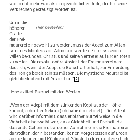
war, nicht mehr war als ein gewöhn­licher Jude, der für seine
Ver­brechen gekreuzigt worden ist.’
Um in die
Hier bestellen!
höheren
Grade
der Frei­
mau­rerei ein­ge­weiht zu werden, muss der Adept zum Atten­
täter des Mörders von Ado­niram werden. Er muss seinen
Willen bekunden, Christus und seine Ver­treter auf Erden töten
zu wollen. Die revo­lu­tionäre Absicht der Frei­mau­rerei wird
deutlich, wenn der Adept die Bot­schaft erhält, zur Ermordung
des Königs bereit sein zu müssen. Die mys­tische Mau­rerei ist
gleich­be­deutend mit Revo­lution.“
[2]
Jones zitiert Barruel mit den Worten:
„Wenn der Adept mit dem stin­kenden Kopf aus der Höhle
kommt, schreit er Nekom (Ich habe ihn getötet)… Der Adept
wird darüber infor­miert, dass er bisher nur teil­weise in die
Wahrheit ein­ge­weiht war; dass Gleichheit und Freiheit, die
das erste Geheimnis bei seiner Auf­nahme in die Frei­mau­rerei
dar­stellten, darin bestanden, keinen Vor­ge­setzten auf Erden
anzu­er­kennen und Könige und Päpste in einem anderen Licht