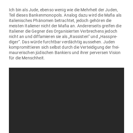
Ich bin als Jude, ebenso wenig wie die Mehrheit der Juden,
Teil dieses Ban­ken­mo­nopols. Analog dazu wird die Mafia als
ita­lie­ni­sches Phä­nomen betrachtet, jedoch gehören die
meisten Ita­liener nicht der Mafia an. Ande­rer­seits greifen die
Ita­liener die Gegner des Orga­ni­sierten Ver­bre­chens jedoch
nicht an und dif­fa­mieren sie als „Ras­sisten“ und „Hass­pre­
diger“. Das würde furchtbar ver­dächtig aus­sehen. Juden
kom­pro­mit­tieren sich selbst durch die Ver­tei­digung der frei­
mau­re­ri­schen jüdi­schen Ban­kiers und ihrer per­versen Vision
für die Menschheit.