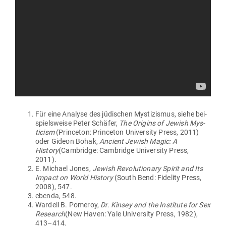
Für eine Analyse des jüdi­schen Mys­ti­zismus, siehe bei­
spiels­weise Peter Schäfer,
The Origins of Jewish Mys­
ticism
(Princeton: Princeton Uni­versity Press, 2011)
oder Gideon Bohak,
Ancient Jewish Magic: A
History
(Cam­bridge: Cam­bridge Uni­versity Press,
2011).
E. Michael Jones,
Jewish Revo­lu­tionary Spirit and Its
Impact on World History
(South Bend: Fidelity Press,
2008), 547.
ebenda, 548.
Wardell B. Pomeroy,
Dr. Kinsey and the Institute for Sex
Research
(New Haven: Yale Uni­versity Press, 1982),
413–414.