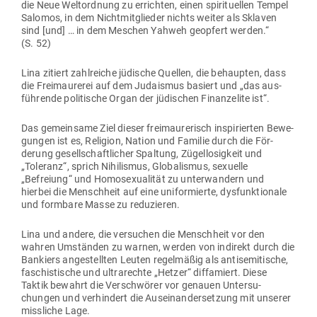
die Neue Welt­ordnung zu errichten, einen spi­ri­tu­ellen Tempel
Salomos, in dem Nicht­mit­glieder nichts weiter als Sklaven
sind [und] … in dem Meschen Yahweh geopfert werden.“
(S. 52)
Lina zitiert zahl­reiche jüdische Quellen, die behaupten, dass
die Frei­mau­rerei auf dem Juda­ismus basiert und „das aus­
füh­rende poli­tische Organ der jüdi­schen Finanz­elite ist“.
Das gemeinsame Ziel dieser frei­mau­re­risch inspi­rierten Bewe­
gungen ist es, Religion, Nation und Familie durch die För­
derung gesell­schaft­licher Spaltung, Zügel­lo­sigkeit und
„Toleranz“, sprich Nihi­lismus, Glo­ba­lismus, sexuelle
„Befreiung“ und Homo­se­xua­lität zu unter­wandern und
hierbei die Menschheit auf eine uni­for­mierte, dys­funk­tionale
und formbare Masse zu reduzieren.
Lina und andere, die ver­suchen die Menschheit vor den
wahren Umständen zu warnen, werden von indirekt durch die
Ban­kiers ange­stellten Leuten regel­mäßig als anti­se­mi­tische,
faschis­tische und ultra­rechte „Hetzer“ dif­fa­miert. Diese
Taktik bewahrt die Ver­schwörer vor genauen Unter­su­
chungen und ver­hindert die Aus­ein­an­der­setzung mit unserer
miss­liche Lage.