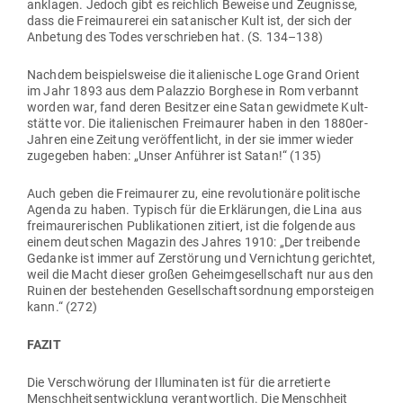
anklagen. Jedoch gibt es reichlich Beweise und Zeug­nisse,
dass die Frei­mau­rerei ein sata­ni­scher Kult ist, der sich der
Anbetung des Todes ver­schrieben hat. (S. 134–138)
Nachdem bei­spiels­weise die ita­lie­nische Loge Grand Orient
im Jahr 1893 aus dem Palazzio Borghese in Rom ver­bannt
worden war, fand deren Besitzer eine Satan gewidmete Kult­
stätte vor. Die ita­lie­ni­schen Frei­maurer haben in den 1880er-
Jahren eine Zeitung ver­öf­fent­licht, in der sie immer wieder
zuge­geben haben: „Unser Anführer ist Satan!“ (135)
Auch geben die Frei­maurer zu, eine revo­lu­tionäre poli­tische
Agenda zu haben. Typisch für die Erklä­rungen, die Lina aus
frei­mau­re­ri­schen Publi­ka­tionen zitiert, ist die fol­gende aus
einem deut­schen Magazin des Jahres 1910: „Der trei­bende
Gedanke ist immer auf Zer­störung und Ver­nichtung gerichtet,
weil die Macht dieser großen Geheim­ge­sell­schaft nur aus den
Ruinen der bestehenden Gesell­schafts­ordnung empor­steigen
kann.“ (272)
FAZIT
Die Ver­schwörung der Illu­mi­naten ist für die arre­tierte
Mensch­heits­ent­wicklung ver­ant­wortlich. Die Menschheit