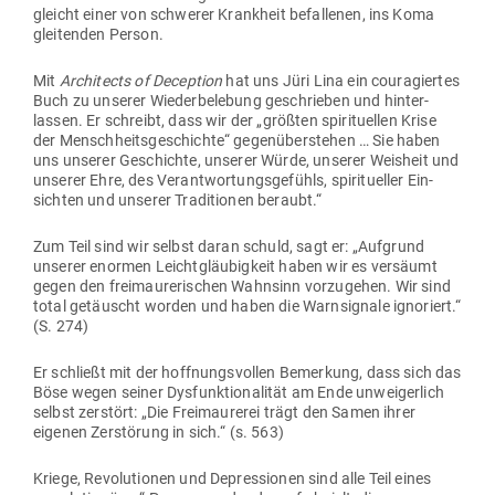
gleicht einer von schwerer Krankheit befal­lenen, ins Koma
glei­tenden Person.
Mit
Archi­tects of Deception
hat uns Jüri Lina ein cou­ra­giertes
Buch zu unserer Wie­der­be­lebung geschrieben und hin­ter­
lassen. Er schreibt, dass wir der „größten spi­ri­tu­ellen Krise
der Mensch­heits­ge­schichte“ gegen­über­stehen … Sie haben
uns unserer Geschichte, unserer Würde, unserer Weisheit und
unserer Ehre, des Ver­ant­wor­tungs­ge­fühls, spi­ri­tu­eller Ein­
sichten und unserer Tra­di­tionen beraubt.“
Zum Teil sind wir selbst daran schuld, sagt er: „Auf­grund
unserer enormen Leicht­gläu­bigkeit haben wir es ver­säumt
gegen den frei­mau­re­ri­schen Wahnsinn vor­zu­gehen. Wir sind
total getäuscht worden und haben die Warn­si­gnale igno­riert.“
(S. 274)
Er schließt mit der hoff­nungs­vollen Bemerkung, dass sich das
Böse wegen seiner Dys­funk­tio­na­lität am Ende unwei­gerlich
selbst zer­stört: „Die Frei­mau­rerei trägt den Samen ihrer
eigenen Zer­störung in sich.“ (s. 563)
Kriege, Revo­lu­tionen und Depres­sionen sind alle Teil eines