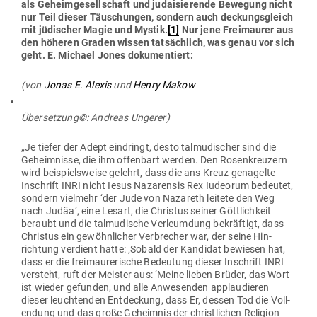
als Geheim­ge­sell­schaft und judai­sie­rende Bewegung nicht
nur Teil dieser Täu­schungen, sondern auch deckungs­gleich
mit jüdi­scher Magie und Mystik.
[1]
Nur jene Frei­maurer aus
den höheren Graden wissen tat­sächlich, was genau vor sich
geht. E. Michael Jones dokumentiert:
(von
Jonas E. Alexis
und
Henry Makow
Über­setzung©: Andreas Ungerer)
„Je tiefer der Adept ein­dringt, desto tal­mu­di­scher sind die
Geheim­nisse, die ihm offenbart werden. Den Rosen­kreuzern
wird bei­spiels­weise gelehrt, dass die ans Kreuz gena­gelte
Inschrift INRI nicht Iesus Naza­rensis Rex Iudeorum bedeutet,
sondern vielmehr ‘der Jude von Nazareth leitete den Weg
nach Judäa’, eine Lesart, die Christus seiner Gött­lichkeit
beraubt und die tal­mu­dische Ver­leumdung bekräftigt, dass
Christus ein gewöhn­licher Ver­brecher war, der seine Hin­
richtung ver­dient hatte: ‚Sobald der Kan­didat bewiesen hat,
dass er die frei­mau­re­rische Bedeutung dieser Inschrift INRI
ver­steht, ruft der Meister aus: ‘Meine lieben Brüder, das Wort
ist wieder gefunden, und alle Anwe­senden applau­dieren
dieser leuch­tenden Ent­de­ckung, dass Er, dessen Tod die Voll­
endung und das große Geheimnis der christ­lichen Religion