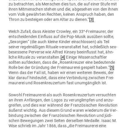
zu betrachten, als Men­schen dies tun, die auf einer Stufe mit
ihren Mit­men­schen stehen und die, abge­sehen von den ihnen
vom Volk gewährten Rechten, keinen Anspruch haben, den
Thron zu besteigen oder am Altar zu dienen.“
[3]
Welch Zufall, dass Aleister Crowley, ein 33°-Freimaurer, der
ent­schei­denden Ein­fluss auf die Pop-Musik ausüben sollte,
„Sex­orgien“ (die auch kleine Kinder ein­schlossen) als Teil
seiner regel­mä­ßigen Rituale ver­an­staltet hat, schließlich sex­
be­sessene Per­verse wie Alfred Kinsey beein­flusst hat, ähn­
liche Rituale zu ver­an­stalten.
[4]
Einige Wis­sen­schaftler
sollten auf­decken, dass die „Rosen­kreuzer eine bedeu­tende
Rolle bei der Gründung der Frei­mau­rerei gespielt haben.“
[5]
Wenn das der Fall ist, haben wir einen wei­teren Beweis, der
klar darauf hin­deutet, dass eine Ver­bindung zwi­schen Frei­
mau­rerei und Rosen­kreu­zertum fast unum­gänglich ist.
Sowohl Frei­mau­rerei als auch Rosen­kreu­zertum ver­suchten
an ihren Anfängen, den Logos zu ver­un­glimpfen und anzu­
greifen, und dies war während der Fran­zö­si­schen Revo­lution
äußerst wichtig. Aus diesem Grund waren wie­derum die Ver­
bindung zwi­schen der Fran­zö­si­schen Revo­lution und jüdi­
schen Bewe­gungen zwei Seiten der­selben Medaille. Isaac M.
Wise schrieb im Jahr 1866, dass „die Frei­mau­rerei eine