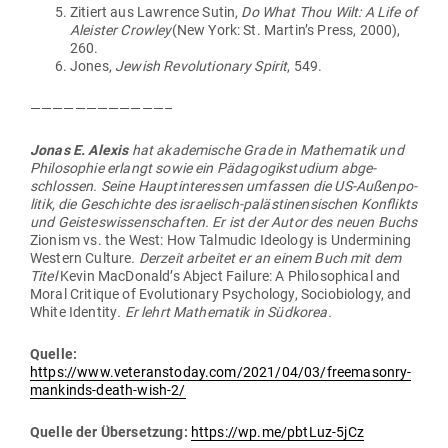
Zitiert aus Law­rence Sutin,
Do What Thou Wilt: A Life of
Aleister Crowley
(New York: St. Martin’s Press, 2000),
260.
Jones,
Jewish Revo­lu­tionary Spirit
, 549.
————————————–
Jonas E. Alexis
hat aka­de­mische Grade in Mathe­matik und
Phi­lo­sophie erlangt sowie ein Päd­ago­gik­studium abge­
schlossen. Seine Haupt­in­ter­essen umfassen die US-Außen­po­
litik, die Geschichte des israe­lisch-paläs­ti­nen­si­schen Kon­flikts
und Geis­tes­wis­sen­schaften. Er ist der Autor des neuen Buchs
Zionism vs. the West: How Tal­mudic Ideology is Under­mining
Western Culture
. Derzeit arbeitet er an einem Buch mit dem
Titel
Kevin MacDonald’s Abject Failure: A Phi­lo­so­phical and
Moral Cri­tique of Evo­lu­tionary Psy­chology, Socio­biology, and
White Identity
. Er lehrt Mathe­matik in Süd­korea.
Quelle:
https://www.veteranstoday.com/2021/04/03/freemasonry-
mankinds-death-wish‑2/
Quelle der Über­setzung:
https://wp.me/pbtLuz-5jCz