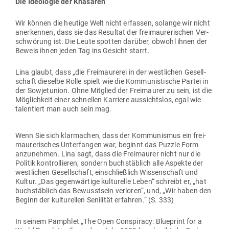
Die Ideo­logie der Khasaren
Wir können die heutige Welt nicht erfassen, solange wir nicht
aner­kennen, dass sie das Resultat der frei­mau­re­ri­schen Ver­
schwörung ist. Die Leute spotten darüber, obwohl ihnen der
Beweis ihnen jeden Tag ins Gesicht starrt.
Lina glaubt, dass „die Frei­mau­rerei in der west­lichen Gesell­
schaft die­selbe Rolle spielt wie die Kom­mu­nis­tische Partei in
der Sowjet­union. Ohne Mit­glied der Frei­maurer zu sein, ist die
Mög­lichkeit einer schnellen Kar­riere aus­sichtslos, egal wie
talen­tiert man auch sein mag.
Wenn Sie sich klar­machen, dass der Kom­mu­nismus ein frei­
mau­re­ri­sches Unter­fangen war, beginnt das Puzzle Form
anzu­nehmen. Lina sagt, dass die Frei­maurer nicht nur die
Politik kon­trol­lieren, sondern buch­stäblich alle Aspekte der
west­lichen Gesell­schaft, ein­schließlich Wis­sen­schaft und
Kultur. „Das gegen­wärtige kul­tu­relle Leben“ schreibt er, „hat
buch­stäblich das Bewusstsein ver­loren“, und, „Wir haben den
Beginn der kul­tu­rellen Seni­lität erfahren.“ (S. 333)
In seinem Pam­phlet „The Open Con­spiracy: Blue­print for a