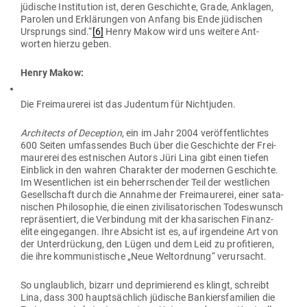
jüdische Insti­tution ist, deren Geschichte, Grade, Anklagen,
Parolen und Erklä­rungen von Anfang bis Ende jüdi­schen
Ursprungs sind.“
[6]
Henry Makow wird uns weitere Ant­
worten hierzu geben.
Henry Makow:
Die Frei­mau­rerei ist das Judentum für Nichtjuden.
Archi­tects of Deception
, ein im Jahr 2004 ver­öf­fent­lichtes
600 Seiten umfas­sendes Buch über die Geschichte der Frei­
mau­rerei des est­ni­schen Autors Jüri Lina gibt einen tiefen
Ein­blick in den wahren Cha­rakter der modernen Geschichte.
Im Wesent­lichen ist ein beherr­schender Teil der west­lichen
Gesell­schaft durch die Annahme der Frei­mau­rerei, einer sata­
ni­schen Phi­lo­sophie, die einen zivi­li­sa­to­ri­schen Todes­wunsch
reprä­sen­tiert, die Ver­bindung mit der kha­sa­ri­schen Finanz­
elite ein­ge­gangen. Ihre Absicht ist es, auf irgendeine Art von
der Unter­drü­ckung, den Lügen und dem Leid zu pro­fi­tieren,
die ihre kom­mu­nis­tische „Neue Welt­ordnung“ verursacht.
So unglaublich, bizarr und depri­mierend es klingt, schreibt
Lina, dass 300 haupt­sächlich jüdische Ban­kiers­fa­milien die