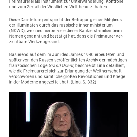
Frei­mau­rerei als Instrument zur Unter­wan­derung, Kon­trolle
und zum Zerfall der West­lichen Welt benutzt haben.
Diese Dar­stellung ent­spricht der Befragung eines Mit­glieds
der Illu­mi­naten durch das rus­sische Innen­mi­nis­terium
(NKWD), welches hierbei viele dieser Ban­kiers­fa­milien beim
Namen genannt und bestätigt hat, dass die Frei­maurer ver­
zichtbare Werk­zeuge sind.
Basierend auf dem im Juni des Jahres 1940 erbeu­teten und
später von den Russen ver­öf­fent­lichten Archiv der mäch­tigen
fran­zö­si­schen Loge
Grand Orient
, beschreibt Lina detail­liert,
wie die Frei­mau­rerei sich zur Erlangung der Welt­herr­schaft
ver­schworen und sämt­liche großen Revo­lu­tionen und Kriege
in der Moderne ange­zettelt hat. (Lina, S. 332)