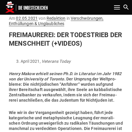
Toggle n
Gepostet
Am
02.05.2021
von
Redaktion
in
Verschwörungen,
am
Enthüllungen & Unglaubliches
FREI­MAU­REREI: DER TODES­TRIEB DER
MENSCHHEIT (+VIDEOS)
April 2021,
Veterans Today
Henry Makow erhielt seinen Ph.D. in Lite­ratur im Jahr 1982
von der Uni­versity of Toronto.
Der Ursprung der Welt­pro­
bleme:
Die nicht­jü­di­schen “Anführer“ wurden auf­grund
ihrer Bereit­schaft aus­ge­wählt, ihre Seele an kab­ba­lis­tische
Zen­tral­banker zu ver­kaufen, indem sie sich der Frei­mau­
rerei anschließen, die das Judentum für Nicht­juden ist.
Wie wir in der Ver­gan­genheit gezeigt haben, führt jede
kate­go­rische und meta­phy­sische Leugnung der mora­li­
schen Ordnung unwei­gerlich zu radi­kalen Täu­schungen und
manchmal zu ver­deckten Ope­ra­tionen. Die Frei­mau­rerei ist