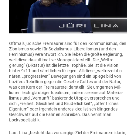
Oftmals jüdische Frei­maurer sind für den Kom­mu­nismus, den
Zio­nismus sowie für Sozia­lismus, Libe­ra­lismus (und den
Femi­nismus) ver­ant­wortlich. Sie lieben die große Regierung,
weil diese das ulti­mative Monopol dar­stellt. Die „Welt­re­
gierung“ (Dik­tatur) ist die letzte Trophäe. Sie ist die Vision
hinter 9/11 und sämt­lichen Kriegen. All diese „welt­re­vo­lu­tio­
nären, „pro­gres­siven“ Bewe­gungen sind ein Spie­gelbild von
Luzifers Rebellion gegen die Gesetze Gottes und der Natur,
was den Kern der Frei­mau­rerei dar­stellt. Sie umgarnen Mil­
lionen leicht­gläu­biger Idea­listen, indem sie eine auf Mate­ria­
lismus und „Ver­nunft“ basie­rende Utopie ver­sprechen und
sich „Freiheit, Gleichheit und Brü­der­lichkeit“, „öffent­liches
Eigentum“ oder irgendein anderes idea­lis­tisch klin­gendes
Geschwätz auf die Fahnen schreiben. Das nennt man
Lockvogeltaktik.
Laut Lina „besteht das vor­rangige Ziel der Frei­mau­rerei darin,