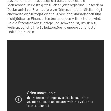
„revo­lu­tio­nären“ Pro­zesses, der darauf abzielt, die
Menschheit im Poli­zei­griff zu einer „Welt­re­gierung“ unter dem
Deck­mantel der Frei­mau­rerei zu führen, an deren Stelle mög­li­
cher­weise ein Sur­rogat einer aus okkulten kha­sa­ri­schen und
nicht­jü­di­schen Finanz­eliten bestehenden Allianz treten wird.
Da die Öffent­lichkeit zu träge und schwach ist, um sich zu
wehren, scheint ihre Selbst­zer­störung unsere güns­tigste
Hoffnung zu sein.