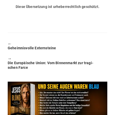
Diese Über­setzung ist urhe­ber­rechtlich geschützt.
🠔
Previous
Geheim­nis­volle Externsteine
post:
🠖
Next
Die Euro­päische Union: Vom Bin­nen­markt zur tra­gi­
post:
schen Farce