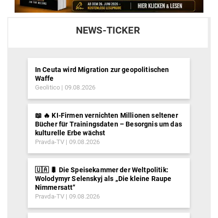
NEWS-TICKER
In Ceuta wird Migration zur geopolitischen
Waffe
Geolitico
09.08.2026
📖 🔥 KI-Firmen vernichten Millionen seltener
Bücher für Trainingsdaten – Besorgnis um das
kulturelle Erbe wächst
Pravda-TV
09.08.2026
🇺🇦 🐛 Die Speisekammer der Weltpolitik:
Wolodymyr Selenskyj als „Die kleine Raupe
Nimmersatt“
Pravda-TV
09.08.2026