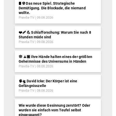
🛢️ ☢️ Das neue Spiel. Strategische
Demütigung. Die Blockade, die niemand
wollte.
Pravda-TV
09.08.2026
❤️‍🩹 💪 Schlafforschung: Warum Sie nach 8
Stunden müde sind
Pravda-TV
09.08.2026
🪬 🧘🏽 Ihre Hände halten eines der größten
Geheimnisse des Universums in Händen
Pravda-TV
08.08.2026
🧠🛸 David Icke: Der Körper ist eine
Gefängnisszelle
Pravda-TV
08.08.2026
Wie wurde diese Gesinnung zerstört? Oder
wurden sie einfach vom Teufel selbst
eingespannt?