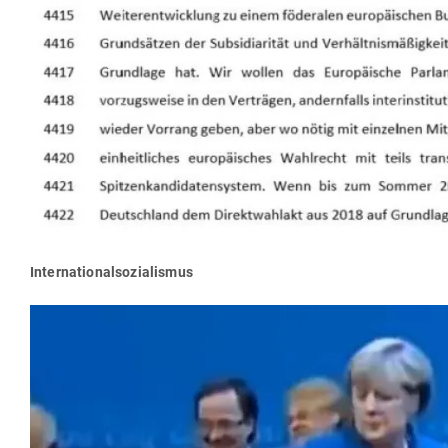
Inter­na­tio­nal­so­zia­lismus