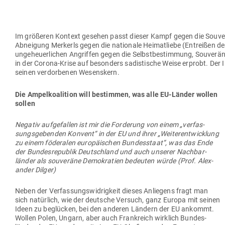
Im grö­ßeren Kontext gesehen passt dieser Kampf gegen die Sou­ve­
Abneigung Mer­kerls gegen die nationale Hei­mat­liebe (Ent­reißen 
unge­heu­er­lichen Angriffen gegen die Selbst­be­stimmung, Sou­ve­rä­n
in der Corona-Krise auf besonders sadis­tische Weise erprobt. Der Inte
seinen ver­dor­benen Wesenskern.
Die Ampel­ko­alition will bestimmen, was alle EU-Länder wollen
sollen
Negativ auf­ge­fallen ist mir die For­derung von einem „ver­fas­
sungs­ge­benden Konvent“ in der EU und ihrer „Wei­ter­ent­wicklung
zu einem föde­ralen euro­päi­schen Bun­des­staat“, was das Ende
der Bun­des­re­publik Deutschland und auch unserer Nach­bar­
länder als sou­veräne Demo­kratien bedeuten würde (Prof. Alex­
ander Dilger)
Neben der Ver­fas­sungs­wid­rigkeit dieses Anliegens fragt man
sich natürlich, wie der deutsche Versuch, ganz Europa mit seinen
Ideen zu beglücken, bei den anderen Ländern der EU ankommt.
Wollen Polen, Ungarn, aber auch Frank­reich wirklich Bun­des­