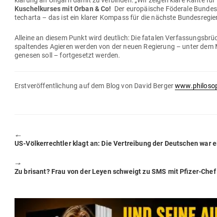
Kuschel­kurses mit Orban & Co!
Der euro­päische Föderale Bun­des­
te­charta – das ist ein klarer Kompass für die nächste Bun­des­re­gi
Alleine an diesem Punkt wird deutlich: Die fatalen Ver­fas­sungs­
spal­tendes Agieren werden von der neuen Regierung – unter dem 
genesen soll – fort­ge­setzt werden.
Erst­ver­öf­fent­li­chung auf dem Blog von David Berger
www.philosop
🠔
Previous
US-Völ­ker­rechtler klagt an: Die Ver­treibung der Deut­schen war e
post:
🠖
Next
Zu brisant? Frau von der Leyen schweigt zu SMS mit Pfizer-Chef
post: