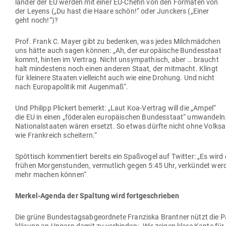
länder der EU werden mit einer EU-Chefin von den For­maten von
der Leyens („Du hast die Haare schön!“ oder Jun­ckers („Einer
geht noch!“)?
Prof. Frank C. Mayer gibt zu bedenken, was jedes Milch­mädchen
uns hätte auch sagen können: „Ah, der euro­päische Bun­des­staat
kommt, hinten im Vertrag. Nicht unsym­pa­thisch, aber … braucht
halt min­destens noch einen anderen Staat, der mit­macht. Klingt
für kleinere Staaten viel­leicht auch wie eine Drohung. Und nicht
nach Euro­pa­po­litik mit Augenmaß“.
Und Philipp Pli­ckert bemerkt: „Laut Koa-Vertrag will die „Ampel“
die EU in einen „föde­ralen euro­päi­schen Bun­des­staat“ umwandel
Natio­nal­staaten wären ersetzt. So etwas dürfte nicht ohne Volk
wie Frank­reich scheitern.“
Spöt­tisch kom­men­tiert bereits ein Spaß­vogel auf Twitter: „Es wird
frühen Mor­gen­stunden, ver­mutlich gegen 5:45 Uhr, ver­kündet we
mehr machen können“
Merkel-Agenda der Spaltung wird fortgeschrieben
Die grüne Bun­des­tags­ab­ge­ordnete Fran­ziska Brantner nützt die 
klärung an Ungarn damit zu ver­binden: „Wir zeigen klare Kante für 