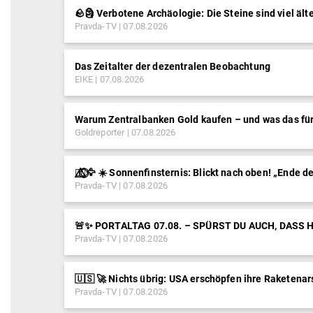
🪨🗿 Verbotene Archäologie: Die Steine sind viel ält
Pravda-TV
07.08.2026
Das Zeitalter der dezentralen Beobachtung
EIKE
07.08.2026
Warum Zentralbanken Gold kaufen – und was das für
Goldreporter
07.08.2026
🐦‍🔥⃤⃟⃝🦅 ☀️ Sonnenfinsternis: Blickt nach oben! „Ende
Pravda-TV
07.08.2026
🚨✨ PORTALTAG 07.08. – SPÜRST DU AUCH, DASS 
Pravda-TV
07.08.2026
🇺🇸 🚀 Nichts übrig: USA erschöpfen ihre Raketena
Pravda-TV
07.08.2026