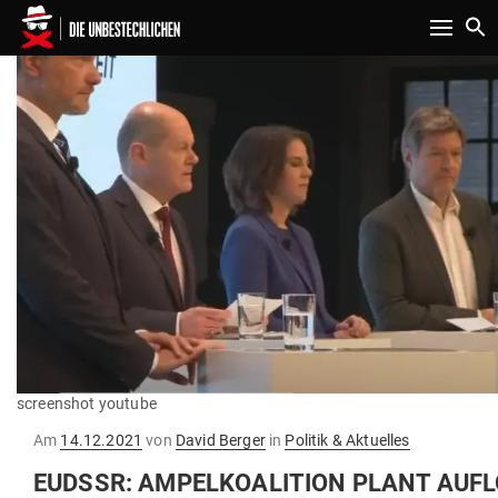
Toggle n
screenshot youtube
Gepostet
Am
14.12.2021
von
David Berger
in
Politik & Aktuelles
am
EUDSSR: AMPEL­KO­ALITION PLANT AUF