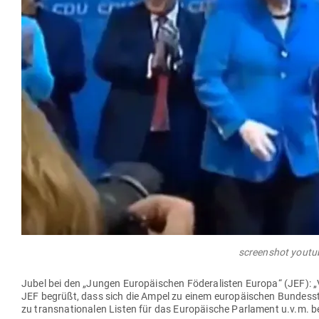
screenshot youtu
Jubel bei den „Jungen Euro­päi­schen Föde­ra­listen Europa“ (JEF): 
JEF begrüßt, dass sich die Ampel zu einem euro­päi­schen Bun­des­
zu trans­na­tio­nalen Listen für das Euro­päische Par­lament u.v.m. 