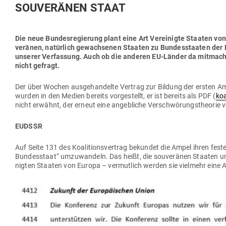
SOU­VE­RÄNEN STAAT
Die neue Bun­des­re­gierung plant eine Art Ver­ei­nigte Staaten vo
ve­ränen, natürlich gewach­senen Staaten zu Bun­des­staaten der E
unserer Ver­fassung. Auch ob die anderen EU-Länder da mit­mache
nicht gefragt.
Der über Wochen aus­ge­han­delte Vertrag zur Bildung der ersten Am
wurden in den Medien bereits vor­ge­stellt, er ist bereits als PDF (
koa
nicht erwähnt, der erneut eine angeb­liche Ver­schwö­rungs­theorie
EUDSSR
Auf Seite 131 des Koali­ti­ons­vertrag bekundet die
Ampel
ihren feste
Bun­des­staat“ umzu­wandeln. Das heißt, die sou­ve­ränen Staaten un
nigten Staaten von Europa – ver­mutlich werden sie vielmehr ein