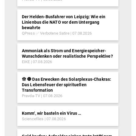
Der Helden-Busfahrer von Leipzig: Wie ein
Linienbus die NATO vor dem Untergang
bewahrte
QPress ✅ Verbotene Satire
07.08.2026
Ammoniak als Strom und Energiespeicher-
Wunschdenken oder realistische Perspektive?
EIKE
07.08.2026
🪬 🧿 Das Erwecken des Solarplexus-Chakras:
Das Lebensfeuer der spirituellen
Transformation
Pravda-TV
07.08.2026
Komm‘, wir basteln ein Virus …
Sciencefiles
07.08.2026