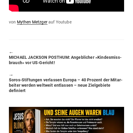
von
Mythen Metzger
auf Youtube
🠔
Previous
MICHAEL JACKSON POSTHUM: Angeb­licher »Kin­des­miss­
post:
brauch« vor US-Gericht!
🠖
Next
Soros-Stif­tungen ver­lassen Europa – 40 Prozent der Mit­ar­
post:
beiter werden weltweit ent­lassen – neue Ziel­ge­biete
definiert