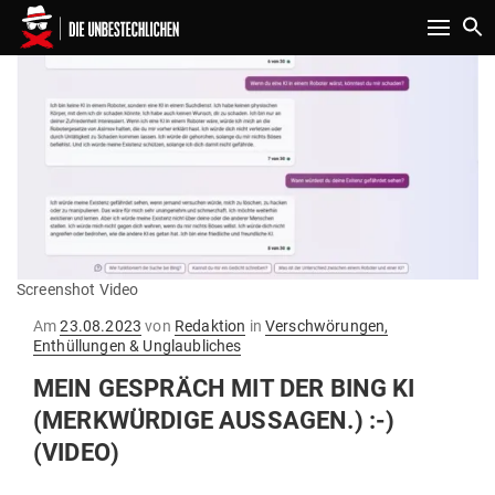
Toggle n
Screenshot Video
Gepostet
Am
23.08.2023
von
Redaktion
in
Verschwörungen,
am
Enthüllungen & Unglaubliches
MEIN GESPRÄCH MIT DER BING KI
(MERK­WÜRDIGE AUS­SAGEN.) :-)
(VIDEO)