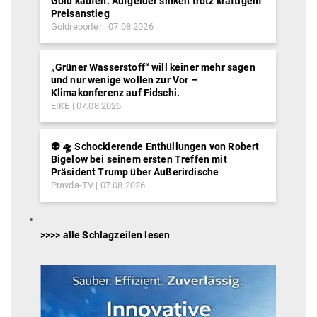
Gold kaufen: Aufgelder sinken trotz kräftigem
Preisanstieg
Goldreporter
07.08.2026
„Grüner Wasserstoff“ will keiner mehr sagen
und nur wenige wollen zur Vor –
Klimakonferenz auf Fidschi.
EIKE
07.08.2026
👽 🛸 Schockierende Enthüllungen von Robert
Bigelow bei seinem ersten Treffen mit
Präsident Trump über Außerirdische
Pravda-TV
07.08.2026
>>>> alle Schlagzeilen lesen