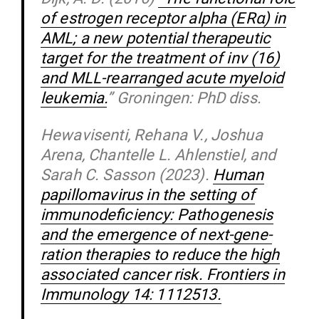
of estrogen receptor alpha (ERα) in
AML; a new potential the­ra­peutic
target for the tre­atment of inv (16)
and MLL-rear­ranged acute myeloid
leukemia.
” Gro­ningen: PhD diss.
Hewa­vi­senti, Rehana V., Joshua
Arena, Chan­telle L. Ahlen­stiel, and
Sarah C. Sasson (2023).
Human
papil­lo­ma­virus in the setting of
immu­n­ode­fi­ciency: Patho­ge­nesis
and the emer­gence of next-gene­
ration the­rapies to reduce the high
asso­ciated cancer risk. Fron­tiers in
Immu­nology 14: 1112513.