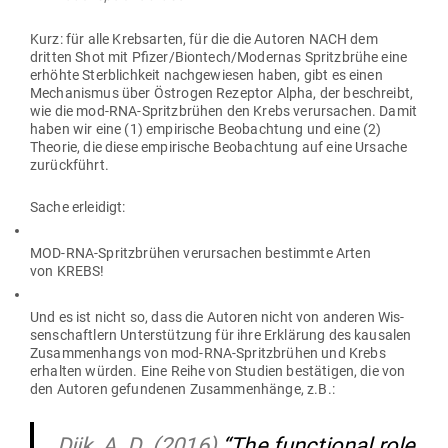
Kurz: für alle Krebs­arten, für die die Autoren NACH dem
dritten Shot mit Pfizer/Biontech/Modernas Spritz­brühe eine
erhöhte Sterb­lichkeit nach­ge­wiesen haben, gibt es einen
Mecha­nismus über Östrogen Rezeptor Alpha, der beschreibt,
wie die mod-RNA-Spritz­brühen den Krebs ver­ur­sachen. Damit
haben wir eine (1) empi­rische Beob­achtung und eine (2)
Theorie, die diese empi­rische Beob­achtung auf eine Ursache
zurückführt.
Sache erleidigt:
MOD-RNA-Spritz­brühen ver­ur­sachen bestimmte Arten
von KREBS!
Und es ist nicht so, dass die Autoren nicht von anderen Wis­
sen­schaftlern Unter­stützung für ihre Erklärung des kau­salen
Zusam­men­hangs von mod-RNA-Spritz­brühen und Krebs
erhalten würden. Eine Reihe von Studien bestä­tigen, die von
den Autoren gefun­denen Zusam­men­hänge, z.B.:
Dijk, A. D. (2016)
“The func­tional role