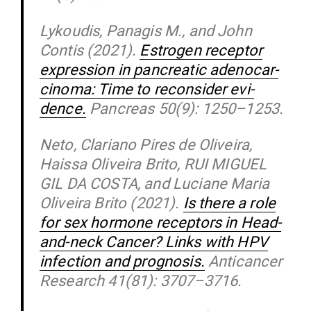
Lykoudis, Panagis M., and John
Contis (2021).
Estrogen receptor
expression in pan­creatic ade­no­c­ar­
cinoma: Time to recon­sider evi­
dence.
Pan­creas 50(9): 1250–1253.
Neto, Cla­riano Pires de Oli­veira,
Haissa Oli­veira Brito, RUI MIGUEL
GIL DA COSTA, and Luciane Maria
Oli­veira Brito (2021).
Is there a role
for sex hormone receptors in Head-
and-neck Cancer? Links with HPV
infection and pro­gnosis.
Anti­cancer
Research 41(81): 3707–3716.