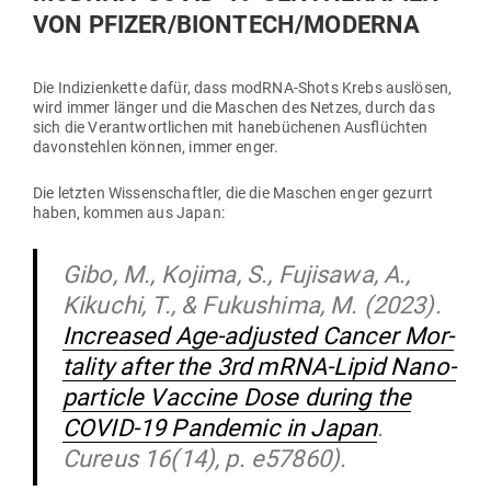
VON PFIZER/BIONTECH/MODERNA
Die Indi­zi­en­kette dafür, dass modRNA-Shots Krebs aus­lösen,
wird immer länger und die Maschen des Netzes, durch das
sich die Ver­ant­wort­lichen mit hane­bü­chenen Aus­flüchten
davon­stehlen können, immer enger.
Die letzten Wis­sen­schaftler, die die Maschen enger gezurrt
haben, kommen aus Japan:
Gibo, M., Kojima, S., Fujisawa, A.,
Kikuchi, T., & Fuku­shima, M. (2023).
Increased Age-adjusted Cancer Mor­
tality after the 3rd mRNA-Lipid Nano­
par­ticle Vaccine Dose during the
COVID-19 Pan­demic in Japan
.
Cureus 16(14), p. e57860).