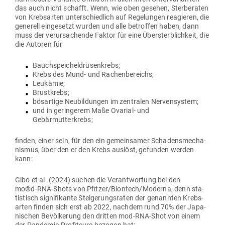
das auch nicht schafft. Wenn, wie oben gesehen, Ster­be­raten
von Krebs­arten unter­schiedlich auf Rege­lungen reagieren, die
generell ein­ge­setzt wurden und alle betroffen haben, dann
muss der ver­ur­sa­chende Faktor für eine Über­sterb­lichkeit, die
die Autoren für
Bauch­spei­chel­drü­sen­krebs;
Krebs des Mund- und Rachenbereichs;
Leukämie;
Brust­krebs;
bös­artige Neu­bil­dungen im zen­tralen Nervensystem;
und in gerin­gerem Maße Ovarial- und
Gebärmutterkrebs;
finden, einer sein, für den ein gemein­samer Scha­dens­me­cha­
nismus, über den er den Krebs auslöst, gefunden werden
kann:
Gibo et al. (2024) suchen die Ver­ant­wortung bei den
mo®d‑RNA-Shots von Pfitzer/Biontech/Moderna, denn sta­
tis­tisch signi­fi­kante Stei­ge­rungs­raten der genannten Krebs­
arten finden sich erst ab 2022, nachdem rund 70% der Japa­
ni­schen Bevöl­kerung den dritten mod-RNA-Shot von einem