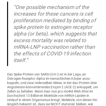
“One pos­sible mechanism of the
increases for these cancers is cell
pro­li­fe­ration mediated by binding of
spike protein to estrogen receptor
alpha (or beta), which sug­gests that
excess mor­tality was related to
mRNA-LNP vac­ci­nation rather than
the effects of COVID-19 infection
itself.”
Das Spike-Protein von SARS-CoV‑2 ist in der Lage, an
Östrogen Rezeptor Alpha im mensch­lichen Körper anzu­
koppeln, und zwar inder­selben Weise, in der das Protein über
Angio­tensin-kon­ver­tie­rendes Enzym 2 (ACE‑2) ankoppelt, um
Zellen zu befallen. Wenn man nun pro mo®d‑RNA-Shot im
Durch­schnit 13 Bil­lionen Moleküle von mRNA-Lipiden in
Umlauf in einem Orga­nismus bringt, Moleküle, von denen hin­
länglich bekannt ist, dass sie NICHT sta­tionär bleiben, wie