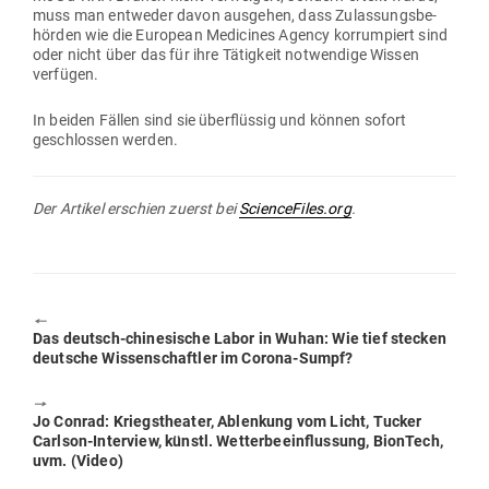
muss man ent­weder davon aus­gehen, dass Zulas­sungs­be­
hörden wie die European Medi­cines Agency kor­rum­piert sind
oder nicht über das für ihre Tätigkeit not­wendige Wissen
verfügen.
In beiden Fällen sind sie über­flüssig und können sofort
geschlossen werden.
Der Artikel erschien zuerst bei
ScienceFiles.org
.
🠔
Previous
Das deutsch-chi­ne­sische Labor in Wuhan: Wie tief stecken
post:
deutsche Wis­sen­schaftler im Corona-Sumpf?
🠖
Next
Jo Conrad: Kriegs­theater, Ablenkung vom Licht, Tucker
post:
Carlson-Interview, künstl. Wet­ter­be­ein­flussung, BionTech,
uvm. (Video)