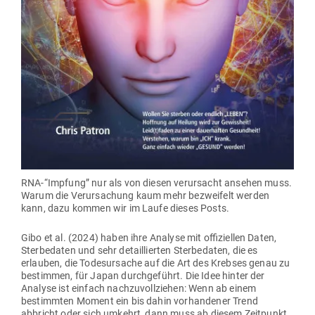
RNA-“Impfung” nur als von diesen ver­ur­sacht ansehen muss.
Warum die Ver­ur­sa­chung kaum mehr bezweifelt werden
kann, dazu kommen wir im Laufe dieses Posts.
Gibo et al. (2024) haben ihre Analyse mit offi­zi­ellen Daten,
Ster­be­daten und sehr detail­lierten Ster­be­daten, die es
erlauben, die Todes­ur­sache auf die Art des Krebses genau zu
bestimmen, für Japan durch­ge­führt. Die Idee hinter der
Analyse ist einfach nach­zu­voll­ziehen: Wenn ab einem
bestimmten Moment ein bis dahin vor­han­dener Trend
abbricht oder sich umkehrt, dann muss ab diesem Zeit­punkt