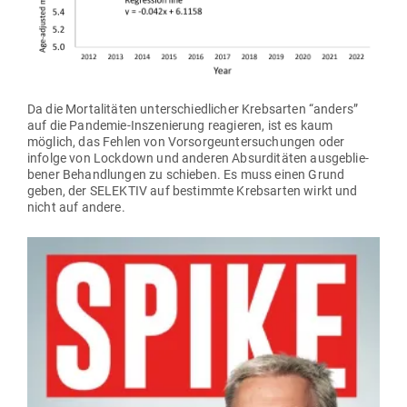
Da die Mor­ta­li­täten unter­schied­licher Krebs­arten “anders”
auf die Pan­demie-Insze­nierung reagieren, ist es kaum
möglich, das Fehlen von Vor­sor­ge­un­ter­su­chungen oder
infolge von Lockdown und anderen Absur­di­täten aus­ge­blie­
bener Behand­lungen zu schieben. Es muss einen Grund
geben, der SELEKTIV auf bestimmte Krebs­arten wirkt und
nicht auf andere.