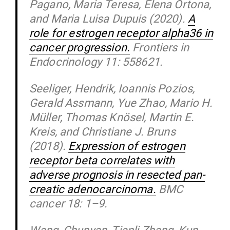
Pagano, Maria Teresa, Elena Ortona,
and Maria Luisa Dupuis (2020).
A
role for estrogen receptor alpha36 in
cancer pro­gression.
Fron­tiers in
Endo­cri­nology 11: 558621.
See­liger, Hendrik, Ioannis Pozios,
Gerald Assmann, Yue Zhao, Mario H.
Müller, Thomas Knösel, Martin E.
Kreis, and Chris­tiane J. Bruns
(2018).
Expression of estrogen
receptor beta cor­re­lates with
adverse pro­gnosis in resected pan­
creatic ade­no­c­ar­cinoma.
BMC
cancer 18: 1–9.