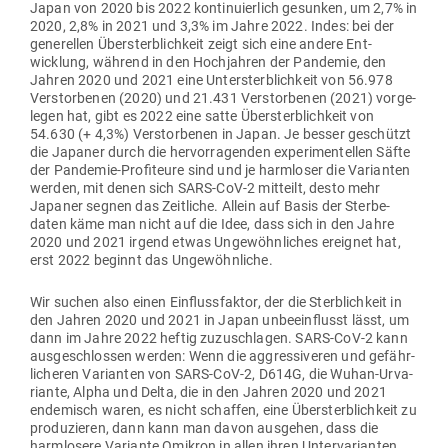
Japan von 2020 bis 2022 kon­ti­nu­ierlich gesunken, um 2,7% in
2020, 2,8% in 2021 und 3,3% im Jahre 2022. Indes: bei der
gene­rellen Über­sterb­lichkeit zeigt sich eine andere Ent­
wicklung, während in den Hoch­jahren der Pan­demie, den
Jahren 2020 und 2021 eine Unter­sterb­lichkeit von 56.978
Ver­stor­benen (2020) und 21.431 Ver­stor­benen (2021) vor­ge­
legen hat, gibt es 2022 eine satte Über­sterb­lichkeit von
54.630 (+ 4,3%) Ver­stor­benen in Japan. Je besser geschützt
die Japaner durch die her­vor­ra­genden expe­ri­men­tellen Säfte
der Pan­demie-Pro­fi­teure sind und je harm­loser die Vari­anten
werden, mit denen sich SARS-CoV‑2 mit­teilt, desto mehr
Japaner segnen das Zeit­liche. Allein auf Basis der Ster­be­
daten käme man nicht auf die Idee, dass sich in den Jahre
2020 und 2021 irgend etwas Unge­wöhn­liches ereignet hat,
erst 2022 beginnt das Ungewöhnliche.
Wir suchen also einen Ein­fluss­faktor, der die Sterb­lichkeit in
den Jahren 2020 und 2021 in Japan unbe­ein­flusst lässt, um
dann im Jahre 2022 heftig zuzu­schlagen. SARS-CoV‑2 kann
aus­ge­schlossen werden: Wenn die aggres­si­veren und gefähr­
li­cheren Vari­anten von SARS-CoV‑2, D614G, die Wuhan-Urva­
riante, Alpha und Delta, die in den Jahren 2020 und 2021
ende­misch waren, es nicht schaffen, eine Über­sterb­lichkeit zu
pro­du­zieren, dann kann man davon aus­gehen, dass die
harm­losere Variante Omikron in allen ihren Unter­va­ri­anten