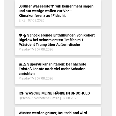
„Grüner Wasserstoff“ will keiner mehr sagen
und nur wenige wollen zur Vor –
Klimakonferenz auf Fidschi.
EIKE
07.08.2026
👽 🛸 Schockierende Enthüllungen von Robert
Bigelow bei seinem ersten Treffen mit
Präsident Trump über Außerirdische
Pravda-TV
07.08.2026
🌋 ⚠️ Supervulkan in Italien: Der nächste
Erdstoß könnte noch viel mehr Schaden
anrichten
Pravda-TV
07.08.2026
ICH WASCHE MEINE HÄNDE IN UNSCHULD
QPress ✅ Verbotene Satire
07.08.2026
Wüsten werden grüner, Deutschland wird