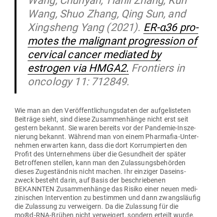
Wang, Chunyan, Tianli Zhang, Kun
Wang, Shuo Zhang, Qing Sun, and
Xingsheng Yang (2021).
ER-α36 pro­
motes the mali­gnant pro­gression of
cer­vical cancer mediated by
estrogen via HMGA2.
Fron­tiers in
oncology 11: 712849.
Wie man an den Ver­öf­fent­li­chungs­daten der auf­ge­lis­teten
Bei­träge sieht, sind diese Zusam­men­hänge nicht erst seit
gestern bekannt. Sie waren bereits vor der Pan­demie-Insze­
nierung bekannt. Während man von einem Phar­mafia-Unter­
nehmen erwarten kann, dass die dort Kor­rum­pierten den
Profit des Unter­nehmens über die Gesundheit der später
Betrof­fenen stellen, kann man den Zulas­sungs­be­hörden
dieses Zuge­ständnis nicht machen. Ihr ein­ziger Daseins­
zweck besteht darin, auf Basis der beschrie­benen
BEKANNTEN Zusam­men­hänge das Risiko einer neuen medi­
zi­ni­schen Inter­vention zu bestimmen und dann zwangs­läufig
die Zulassung zu ver­weigern. Da die Zulassung für die
mo®d‑RNA-Brühen nicht ver­weigert, sondern erteilt wurde,