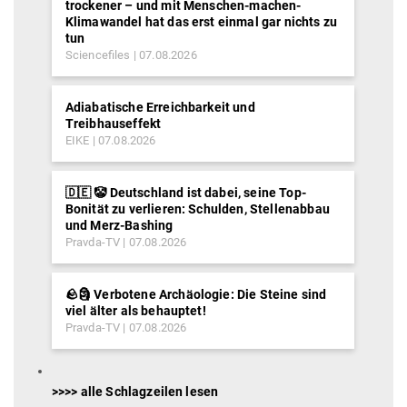
trockener – und mit Menschen-machen-
Klimawandel hat das erst einmal gar nichts zu
tun
Sciencefiles
07.08.2026
Adiabatische Erreichbarkeit und
Treibhauseffekt
EIKE
07.08.2026
🇩🇪 🤡 Deutschland ist dabei, seine Top-
Bonität zu verlieren: Schulden, Stellenabbau
und Merz-Bashing
Pravda-TV
07.08.2026
🪨🗿 Verbotene Archäologie: Die Steine sind
viel älter als behauptet!
Pravda-TV
07.08.2026
>>>> alle Schlagzeilen lesen