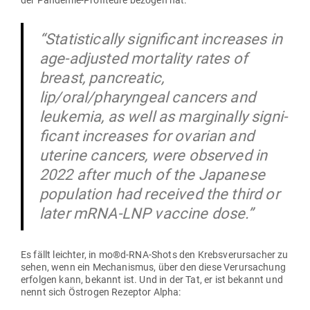
der Pan­demie-Pro­fi­teure bezogen hat:
“Sta­tis­ti­cally signi­ficant increases in
age-adjusted mor­tality rates of
breast, pan­creatic,
lip/oral/pharyngeal cancers and
leukemia, as well as mar­gi­nally signi­
ficant increases for ovarian and
uterine cancers, were observed in
2022 after much of the Japanese
popu­lation had received the third or
later mRNA-LNP vaccine dose.”
Es fällt leichter, in mo®d‑RNA-Shots den Krebs­ver­ur­sacher zu
sehen, wenn ein Mecha­nismus, über den diese Ver­ur­sa­chung
erfolgen kann, bekannt ist. Und in der Tat, er ist bekannt und
nennt sich Östrogen Rezeptor Alpha: