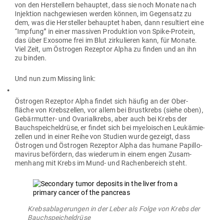
von den Her­stellern behauptet, dass sie noch Monate nach
Injektion nach­ge­wiesen werden können, im Gegensatz zu
dem, was die Her­steller behauptet haben, dann resul­tiert eine
“Impfung” in einer mas­siven Pro­duktion von Spike-Protein,
das über Exosome frei im Blut zir­ku­lieren kann, für Monate.
Viel Zeit, um Östrogen Rezeptor Alpha zu finden und an ihn
zu binden.
Und nun zum Missing link:
Östrogen Rezeptor Alpha findet sich häufig an der Ober­
fläche von Krebs­zellen, vor allem bei Brust­krebs (siehe oben),
Gebär­mutter- und Ova­ri­al­krebs, aber auch bei Krebs der
Bauch­spei­chel­drüse, er findet sich bei mye­loi­schen Leuk­ämie­
zellen und in einer Reihe von Studien wurde gezeigt, dass
Östrogen und Östrogen Rezeptor Alpha das humane Papil­lo­
ma­virus befördern, das wie­derum in einem engen Zusam­
menhang mit Krebs im Mund- und Rachen­be­reich steht.
Krebs­ab­la­ge­rungen in der Leber als Folge von Krebs der
Bauchspeicheldrüse