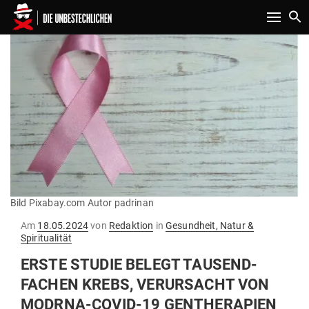
Toggle n
Bild Pixabay.com Autor padrinan
Gepostet
Am
18.05.2024
von
Redaktion
in
Gesundheit, Natur &
am
Spiritualität
ERSTE STUDIE BELEGT TAU­SEND­
FACHEN KREBS, VER­UR­SACHT VON
MODRNA-COVID-19 GEN­THE­RAPIEN