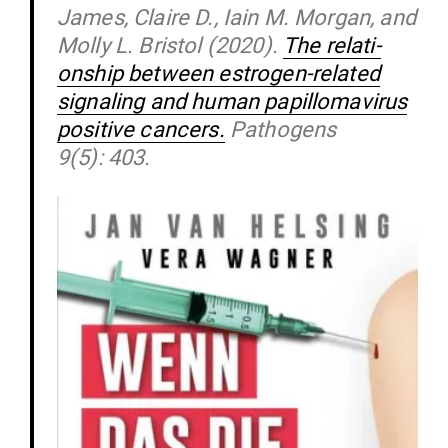
James, Claire D., Iain M. Morgan, and
Molly L. Bristol (2020).
The rela­ti­
onship between estrogen-related
signaling and human papil­lo­ma­virus
positive cancers.
Pathogens
9(5): 403.