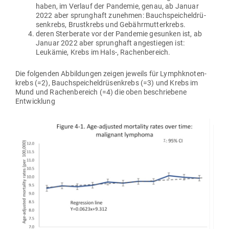
haben, im Verlauf der Pan­demie, genau, ab Januar
2022 aber sprunghaft zunehmen: Bauch­spei­chel­drü­
sen­krebs, Brust­krebs und Gebährmutterkrebs.
deren Ster­berate vor der Pan­demie gesunken ist, ab
Januar 2022 aber sprunghaft ange­stiegen ist:
Leukämie, Krebs im Hals‑, Rachenbereich.
Die fol­genden Abbil­dungen zeigen jeweils für Lymph­kno­ten­
krebs (=2), Bauch­spei­chel­drü­sen­krebs (=3) und Krebs im
Mund und Rachen­be­reich (=4) die oben beschriebene
Entwicklung