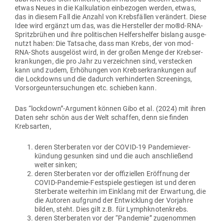
etwas Neues in die Kal­ku­lation ein­be­zogen werden, etwas,
das in diesem Fall die Anzahl von Krebs­fällen ver­ändert. Diese
Idee wird ergänzt um das, was die Her­steller der mo®d‑RNA-
Spritzbrühen und ihre poli­ti­schen Hel­fers­helfer bislang aus­ge­
nutzt haben: Die Tat­sache, dass man Krebs, der von mod-
RNA-Shots aus­gelöst wird, in der großen Menge der Krebs­er­
kran­kungen, die pro Jahr zu ver­zeichnen sind, ver­stecken
kann und zudem, Erhö­hungen von Krebs­er­kran­kungen auf
die Lock­downs und die dadurch ver­hin­derten Scree­nings,
Vor­sor­ge­un­ter­su­chungen etc. schieben kann.
Das “lockdown”-Argument können Gibo et al. (2024) mit ihren
Daten sehr schön aus der Welt schaffen, denn sie finden
Krebsarten,
deren Ster­be­raten vor der COVID-19 Pan­de­mie­ver­
kündung gesunken sind und die auch anschließend
weiter sinken;
deren Ster­be­raten vor der offi­zi­ellen Eröffnung der
COVID-Pan­demie-Fest­spiele gestiegen ist und deren
Ster­berate wei­terhin im Ein­klang mit der Erwartung, die
die Autoren auf­grund der Ent­wicklung der Vor­jahre
bilden, steht. Dies gilt z.B. für Lymphknotenkrebs.
deren Ster­be­raten vor der “Pan­demie” zuge­nommen