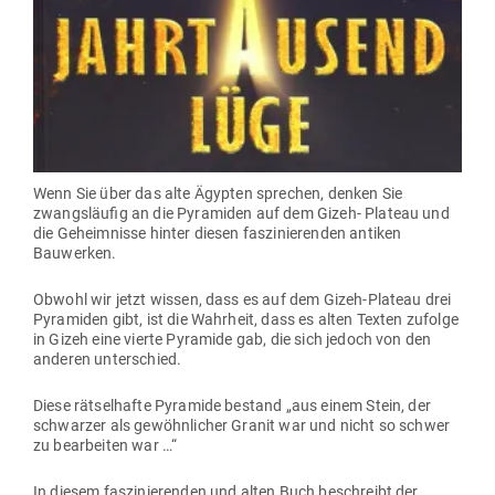
Wenn Sie über das alte Ägypten sprechen, denken Sie
zwangs­läufig an die Pyra­miden auf dem Gizeh- Plateau und
die Geheim­nisse hinter diesen fas­zi­nie­renden antiken
Bauwerken.
Obwohl wir jetzt wissen, dass es auf dem Gizeh-Plateau drei
Pyra­miden gibt, ist die Wahrheit, dass es alten Texten zufolge
in Gizeh eine vierte Pyramide gab, die sich jedoch von den
anderen unterschied.
Diese rät­sel­hafte Pyramide bestand „aus einem Stein, der
schwarzer als gewöhn­licher Granit war und nicht so schwer
zu bear­beiten war …“
In diesem fas­zi­nie­renden und alten Buch beschreibt der