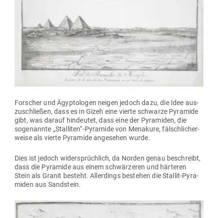
For­scher und Ägyp­to­logen neigen jedoch dazu, die Idee aus­
zu­schließen, dass es in Gizeh eine vierte schwarze Pyramide
gibt, was darauf hin­deutet, dass eine der Pyra­miden, die
soge­nannte „Stalliten“-Pyramide von Menakure, fälsch­li­cher­
weise als vierte Pyramide ange­sehen wurde.
Dies ist jedoch wider­sprüchlich, da Norden genau beschreibt,
dass die Pyramide aus einem schwär­zeren und här­teren
Stein als Granit besteht. Aller­dings bestehen die Stallit-Pyra­
miden aus Sandstein.