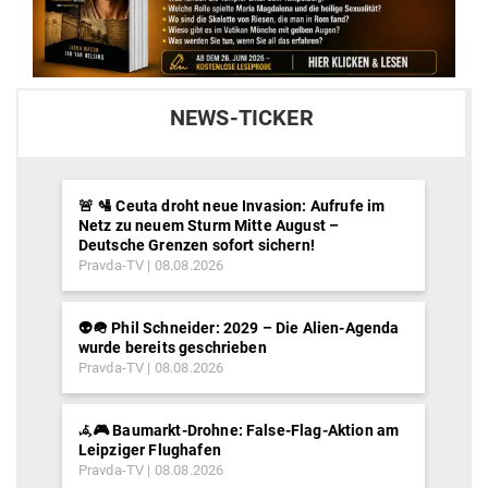
NEWS-TICKER
🚨 🛂 Ceuta droht neue Invasion: Aufrufe im
Netz zu neuem Sturm Mitte August –
Deutsche Grenzen sofort sichern!
Pravda-TV
08.08.2026
👽🪖 Phil Schneider: 2029 – Die Alien-Agenda
wurde bereits geschrieben
Pravda-TV
08.08.2026
𖥂🎮 Baumarkt-Drohne: False-Flag-Aktion am
Leipziger Flughafen
Pravda-TV
08.08.2026