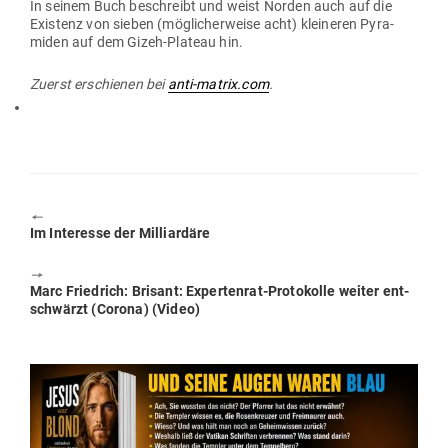
In seinem Buch beschreibt und weist Norden auch auf die
Existenz von sieben (mög­li­cher­weise acht) klei­neren Pyra­
miden auf dem Gizeh-Plateau hin.
Zuerst erschienen bei
anti-matrix.com
.
🠔
Previous
Im Interesse der Milliardäre
post:
🠖
Next
Marc Friedrich: Brisant: Exper­tenrat-Pro­to­kolle weiter ent­
post:
schwärzt (Corona) (Video)