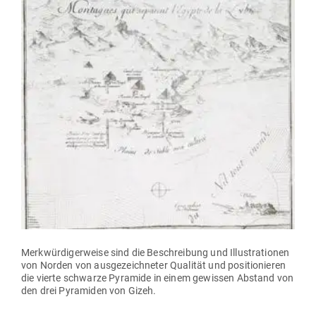
Merk­wür­di­ger­weise sind die Beschreibung und Illus­tra­tionen
von Norden von aus­ge­zeich­neter Qua­lität und posi­tio­nieren
die vierte schwarze Pyramide in einem gewissen Abstand von
den drei Pyra­miden von Gizeh.