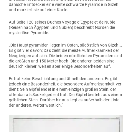
dänische Ent­decker eine vierte schwarze Pyramide in Gizeh
und mar­kiert sie auf einer Karte.
Auf Seite 120 seines Buches Voyage d’Egypte et de Nubie
(Reisen nach Ägypten und Nubien) beschreibt Norden die
mys­te­riöse Pyramide.
„Die Haupt­py­ra­miden liegen im Osten, süd­östlich von Gizeh …
Es gibt vier davon; Das zieht die meiste Auf­merk­samkeit der
Neu­gie­rigen auf sich. Die beiden nörd­lichsten Pyra­miden sind
die größten und 150 Meter hoch. Die anderen beiden sind
deutlich kleiner, weisen aber einige Beson­der­heiten auf.
Es hat keine Beschichtung und ähnelt den anderen. Es gibt
jedoch eine Beson­derheit, die besondere Auf­merk­samkeit ver­
dient; Sein Gipfel endet in einem ein­zigen großen Stein, der
offenbar als Sockel gedient hat. Der Gipfel besteht aus einem
gelb­lichen Stein. Darüber hinaus liegt es außerhalb der Linie
der anderen, weiter westlich.“