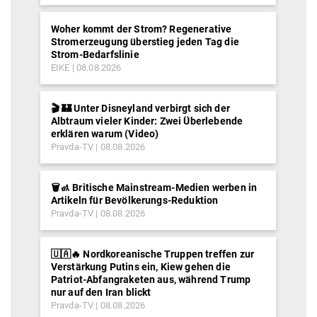
Woher kommt der Strom? Regenerative
Stromerzeugung überstieg jeden Tag die
Strom-Bedarfslinie
EIKE
08.08.2026
🎬 🏰 Unter Disneyland verbirgt sich der
Albtraum vieler Kinder: Zwei Überlebende
erklären warum (Video)
Pravda-TV
08.08.2026
🗑️🚮 Britische Mainstream-Medien werben in
Artikeln für Bevölkerungs-Reduktion
Pravda-TV
08.08.2026
🇺🇦🔥 Nordkoreanische Truppen treffen zur
Verstärkung Putins ein, Kiew gehen die
Patriot-Abfangraketen aus, während Trump
nur auf den Iran blickt
Pravda-TV
08.08.2026