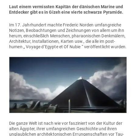
Laut einem ver­missten Kapitän der däni­schen Marine und
Ent­decker gibt es in Gizeh eine vierte schwarze Pyramide.
Im 17. Jahr­hundert machte Fre­deric Norden umfang­reiche
Notizen, Beob­ach­tungen und Zeich­nungen von allem um ihn
herum, ein­schließlich Men­schen, pha­rao­ni­schen Denk­mälern,
Archi­tektur, Instal­la­tionen, Karten usw., die alle im post­
humen „ Voyage d’Egypte et Of Nubie “ ver­öf­fent­licht wurden.
Die ganze Welt ist nach wie vor fas­zi­niert von der Kultur der
alten Ägypter, ihrer umfang­reichen Geschichte und ihren
unglaub­lichen archi­tek­to­ni­schen Errun­gen­schaften vor Tau­