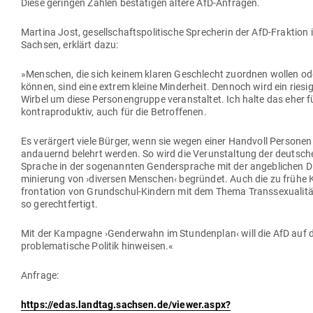
Diese geringen Zahlen bestä­tigen ältere AfD-Anfragen.
Martina Jost, gesell­schafts­po­li­tische Spre­cherin der AfD-Fraktion 
Sachsen, erklärt dazu:
»Men­schen, die sich keinem klaren Geschlecht zuordnen wollen od
können, sind eine extrem kleine Min­derheit. Dennoch wird ein rie­si
Wirbel um diese Per­so­nen­gruppe ver­an­staltet. Ich halte das eher f
kon­tra­pro­duktiv, auch für die Betroffenen.
Es ver­ärgert viele Bürger, wenn sie wegen einer Handvoll Per­sonen
andauernd belehrt werden. So wird die Ver­un­staltung der deut­sch
Sprache in der soge­nannten Gen­der­sprache mit der angeb­lichen Dis
mi­nierung von ›diversen Men­schen‹ begründet. Auch die zu frühe 
fron­tation von Grund­schul-Kindern mit dem Thema Trans­se­xua­litä
so gerechtfertigt.
Mit der Kam­pagne ›Gen­derwahn im Stun­denplan‹ will die AfD auf 
pro­ble­ma­tische Politik hinweisen.«
Anfrage:
https://edas.landtag.sachsen.de/viewer.aspx?