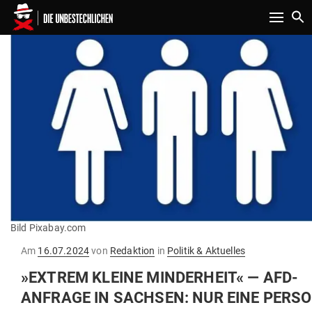
Toggle n
Bild Pixabay.com
Gepostet
Am
16.07.2024
von
Redaktion
in
Politik & Aktuelles
am
»EXTREM KLEINE MIN­DERHEIT« — AFD-
ANFRAGE IN SACHSEN: NUR EINE PERS