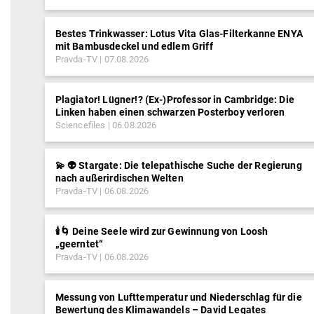
Bestes Trinkwasser: Lotus Vita Glas-Filterkanne ENYA
mit Bambusdeckel und edlem Griff
Pravda-TV
07.08.2026
Plagiator! Lügner!? (Ex-)Professor in Cambridge: Die
Linken haben einen schwarzen Posterboy verloren
Sciencefiles
06.08.2026
💫 👽 Stargate: Die telepathische Suche der Regierung
nach außerirdischen Welten
Pravda-TV
06.08.2026
🕯️🌀 Deine Seele wird zur Gewinnung von Loosh
„geerntet“
Pravda-TV
06.08.2026
Messung von Lufttemperatur und Niederschlag für die
Bewertung des Klimawandels – David Legates