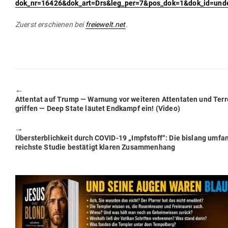
dok_nr=16426&dok_art=Drs&leg_per=7&pos_dok=1&dok_id=und
Zuerst erschienen bei
freiewelt.net
.
🠔
Previous
Attentat auf Trump — Warnung vor wei­teren Atten­taten und Ter­r
post:
griffen — Deep State läutet End­kampf ein! (Video)
🠖
Next
Über­sterb­lichkeit durch COVID-19 „Impf­stoff“: Die bislang umfa
post:
reichste Studie bestätigt klaren Zusammenhang