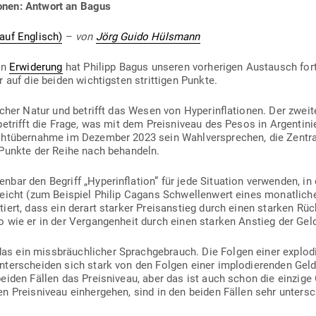
ionen: Antwort an Bagus
uf Eng­lisch)
–
von
Jörg Guido Hülsmann
en
Erwi­derung
hat Philipp Bagus unseren vor­he­rigen Aus­tausch fort­g
r auf die beiden wich­tigsten strit­tigen Punkte.
i­scher Natur und betrifft das Wesen von Hyper­in­fla­tionen. Der zwei
r betrifft die Frage, was mit dem Preis­niveau des Pesos in Argen­t
ht­über­nahme im Dezember 2023 sein Wahl­ver­sprechen, die Zen­tra
 Punkte der Reihe nach behandeln.
bar den Begriff „Hyper­in­flation” für jede Situation ver­wenden, in
rreicht (zum Bei­spiel Philip Cagans Schwel­lenwert eines monat­lich
tiert, dass ein derart starker Preis­an­stieg durch einen starken Rü
o wie er in der Ver­gan­genheit durch einen starken Anstieg der Gel
s ein miss­bräuch­licher Sprach­ge­brauch. Die Folgen einer explo­d
unter­scheiden sich stark von den Folgen einer implo­die­renden Geld­
beiden Fällen das Preis­niveau, aber das ist auch schon die einzige
n Preis­niveau ein­her­gehen, sind in den beiden Fällen sehr untersc