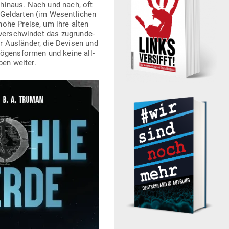
 hinaus. Nach und nach, oft
el­d­arten (im Wesent­lichen
 hohe Preise, um ihre alten
 ver­schwindet das zugrun­de­
 Aus­länder, die Devisen und
ö­gens­formen und keine all­
ben weiter.