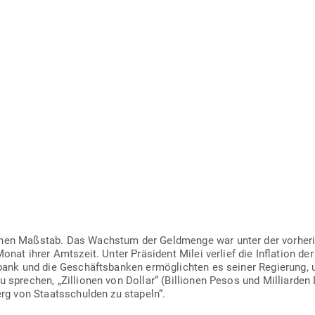
chen Maßstab. Das Wachstum der Geld­menge war unter der vor­he­ri
Monat ihrer Amtszeit. Unter Prä­sident Milei verlief die Inflation d
lbank und die Geschäfts­banken ermög­lichten es seiner Regierung, 
sprechen, „Zil­lionen von Dollar“ (Bil­lionen Pesos und Mil­li­arden 
Berg von Staats­schulden zu stapeln“.