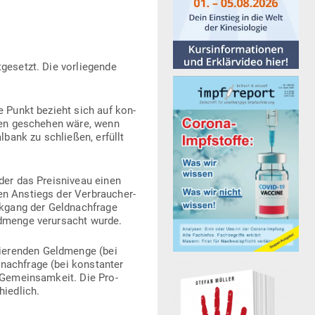
e­setzt. Die vor­lie­gende
te Punkt bezieht sich auf kon­
inien geschehen wäre, wenn
lbank zu schließen, erfüllt
 der das Preis­niveau einen
en Anstiegs der Ver­brau­cher­
ckgang der Geld­nach­frage
d­menge ver­ur­sacht wurde.
ie­renden Geld­menge (bei
nach­frage (bei kon­stanter
 Gemein­samkeit. Die Pro­
hiedlich.