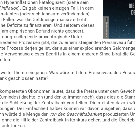
 Hyper­in­fla­tionen kata­lo­gi­siert (siehe sein
Inflation
). Es gab keinen ein­zigen Fall, in dem
kon­stanten (oder sich langsam ver­än­dernden)
len Fällen war die Geld­menge massiv erhöht
he Defizite zu finan­zieren. Und seitdem dieses
h am empi­ri­schen Befund nichts geändert.
nur grund­le­gende pra­xeo­lo­gische Unter­
hie­denen Pro­zessen gibt, die zu einem stei­genden Preis­niveau fü
nte Prozess der­jenige ist, der aus einer explo­die­renden Geld­menge 
Die Ver­wendung dieses Begriffs in einem anderen Sinne birgt die Ge
reiten.
zweite Thema ein­gehen. Was wäre mit dem Preis­niveau des Pesos
lbank geschlossen hätte?
er kom­pe­tenten Öko­nomen lautet, dass die Preise unter dem Gewic
Zumindest dachte ich (und denke immer noch), dass dies die Stan­
r die Schließung der Zen­tralbank vor­stellen. Die meisten davon wür
 bringen. Der Ein­fachheit halber können wir davon aus­gehen, dass
dann würde die Menge der
von den Geschäfts­banken
pro­du­zierten U
ohne die Hilfe der Zen­tralbank in Konkurs gehen, und die Über­le­b
v aufstocken.