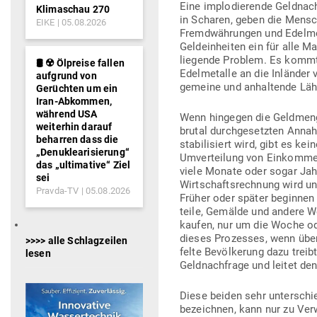
Eine implo­die­rende Geld­na
Klimaschau 270
in Scharen, geben die Men­sc
EIKE
05.08.2026
Fremd­wäh­rungen und Edel­me­
Geld­ein­heiten ein für alle 
lie­gende Problem. Es kommt 
🛢️ ☢️ Ölpreise fallen
Edel­me­talle an die Inländer
aufgrund von
ge­meine und anhal­tende Lä
Gerüchten um ein
Iran-Abkommen,
während USA
Wenn hin­gegen die Geld­meng
weiterhin darauf
brutal durch­ge­setzten Annah
beharren dass die
sta­bi­li­siert wird, gibt es 
„Denuklearisierung“
Umver­teilung von Ein­komm
das „ultimative“ Ziel
viele Monate oder sogar Jahre
sei
Wirt­schafts­rechnung wird u
Pravda-TV
05.08.2026
Früher oder später beginnen 
teile, Gemälde und andere Wer
kaufen, nur um die Woche od
dieses Pro­zesses, wenn über­w
>>>> alle Schlagzeilen
felte Bevöl­kerung dazu treibt
lesen
Geld­nach­frage und leitet de
Diese beiden sehr unter­sch
bezeichnen, kann nur zu Ver­