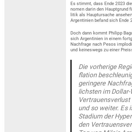
Es stimmt, dass Ende 2023 die 
nomen darin den Haupt­grund für
litik als Haupt­ur­sache ansehe
Argen­tinien befand sich Ende 
Doch dann kommt Philipp Bagus 
sich Argen­tinien in einem fort­
Nach­frage nach Pesos implo­die
und kei­neswegs zu einer Preis
Die vor­herige Reg
flation beschleunig
geringere Nach­fr
lichsten im Dollar
Ver­trau­ens­verlus
und so weiter. Es i
Stadium der Hyper­
den Ver­trau­ens­v