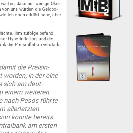
erwarten, dass nur wenige Öko­
n von uns würden die Geld­po­
 wie ich oben erklärt habe, aber
hichte. Ihm zufolge befand
er Hyper­in­flation, und die
die Preis­in­flation ver­stärkt
amit die Preis­in­
zt worden, in der eine
s sich am deut­
zu einem wei­teren
age nach Pesos führte
 aller­letzten
sion könnte bereits
n­tralbank am ersten