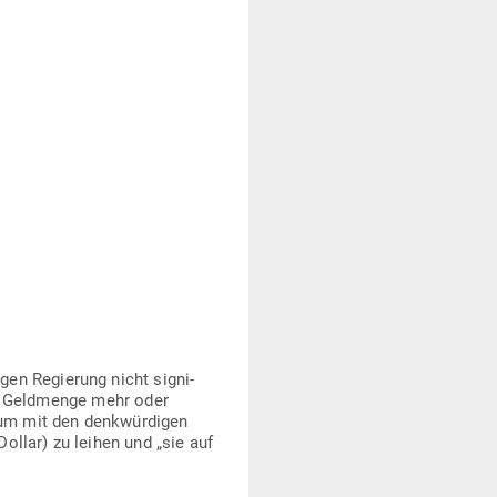
gen Regierung nicht signi­
er Geld­menge mehr oder
um mit den denk­wür­digen
Dollar) zu leihen und „sie auf