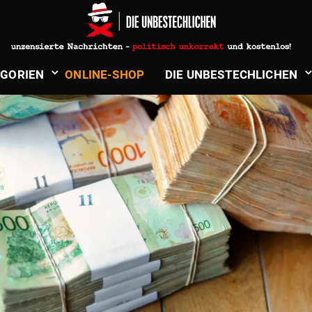
­GORIEN
ONLINE-SHOP
DIE UNBE­STECH­LICHEN