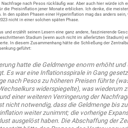
Nach­frage nach Pesos rück­läufig war. Aber auch hier würde ich 
 die Preis­in­flation jener Monate erblicken. Ich denke, die meiste
n. In den späten Phasen einer Hyper­in­flation mag das anders sein,
2023 nicht in einer solchen späten Phase.
und erzählt seinen Lesern eine ganz andere, fas­zi­nie­rende Gesc
ge­schrit­tenen Stadium (wenn auch nicht im aller­letzten Stadium) ein
rte. In diesem Zusam­menhang hätte die Schließung der Zen­tralbank 
­senkung geführt:
ierung hatte die Geld­menge enorm erhöht und d
t. Es war eine Infla­ti­ons­spirale in Gang geset
age nach Pesos zu höheren Preisen führte (wa
-Wech­selkurs wider­spie­gelte), was wie­derum 
t und einer wei­teren Ver­rin­gerung der Nach­fr
st nicht not­wendig, dass die Geld­menge bis zum
in­flation weiter zunimmt; die vor­herige Expan
erlust aus­gelöst haben. Die Abschaffung der Ze