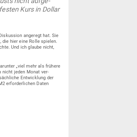
usts nicht auf­ge­
festen Kurs in Dollar
Dis­kussion angeregt hat. Sie
, die hier eine Rolle spielen.
chte. Und ich glaube nicht,
r­unter „viel mehr als frühere
h nicht jeden Monat ver­
t­säch­liche Ent­wicklung der
2 erfor­der­lichen Daten