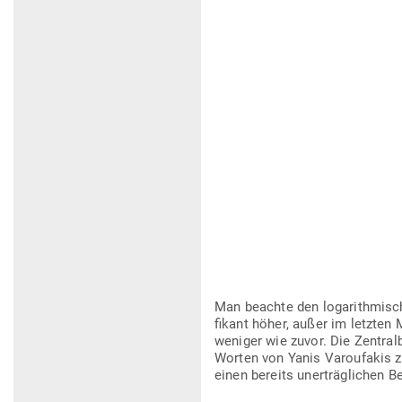
Man beachte den log­arith­mi­s
fikant höher, außer im letzten 
weniger wie zuvor. Die Zen­tra
Worten von Yanis Varou­fakis zu 
einen bereits uner­träg­lichen 