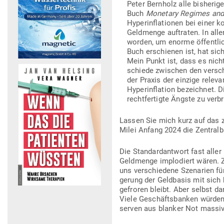
Peter Bernholz alle bis­he­rigen
Buch
Monetary Regimes and 
Hyper­in­fla­tionen bei einer 
Geld­menge auf­traten. In al
worden, um enorme öffent­lic
Buch erschienen ist, hat sic
Mein Punkt ist, dass es nicht 
schiede zwi­schen den ver­sc
der Praxis der einzige rele­va
Hyper­in­flation bezeichnet. 
recht­fer­tigte Ängste zu verb
Lassen Sie mich kurz auf das 
Milei Anfang 2024 die Zen­tra
Die Stan­dard­antwort fast all
Geld­menge implo­diert wären. 
uns ver­schiedene Sze­narien fü
gerung der Geld­basis mit sich
ge­froren bleibt. Aber selbst 
Viele Geschäfts­banken würden 
serven aus blanker Not massi