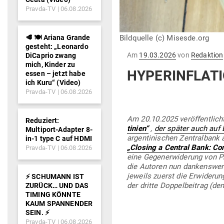
Pravda-TV
06.08.2026
🥩 🍽️ Ariana Grande
Bildquelle (c) Misesde.org
gesteht: „Leonardo
Gepostet
Am
19.03.2026
von
Redaktion
DiCaprio zwang
am
mich, Kinder zu
HYPER­IN­FLA
essen – jetzt habe
ich Kuru“ (Video)
Pravda-TV
06.08.2026
Am 20.10.2025 ver­öf­fent­lic
Reduziert:
tinien“
,
der später auch auf 
Multiport-Adapter 8-
argen­ti­ni­schen Zen­tralba
in-1 type C auf HDMI
„Closing a Central Bank: C
Pravda-TV
06.08.2026
eine Gegen­er­wi­derung von P
die Autoren nun dan­kens­wer­
jeweils zuerst die Erwi­deru
⚡️ SCHUMANN IST
der dritte Dop­pel­beitrag (de
ZURÜCK… UND DAS
TIMING KÖNNTE
KAUM SPANNENDER
SEIN. ⚡️
Pravda-TV
06.08.2026