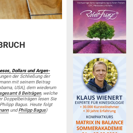
NBRUCH
Pesos, Dollars und Argen­
kungen der Schließung der
lsmann mit seinem Beitrag
labama, USA), dem wie­derum
ns­gesamt 8 Bei­trägen
, welche
r Dop­pel­bei­trägen lesen Sie
Philipp Bagus. Heute folgt
mann
und
Philipp Bagus
)