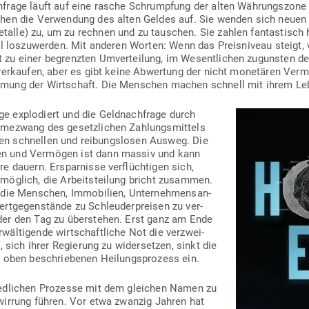
ch­frage läuft auf eine rasche Schrumpfung der alten Wäh­rungszone
hen die Ver­wendung des alten Geldes auf. Sie wenden sich neuen G
talle) zu, um zu rechnen und zu tau­schen. Sie zahlen fan­tas­tisch
Mal los­zu­werden. Mit anderen Worten: Wenn das Preis­niveau steigt,
zu einer begrenzten Umver­teilung, im Wesent­lichen zugunsten der
 ver­kaufen, aber es gibt keine Abwertung der nicht mone­tären Ver­m
hmung der Wirt­schaft. Die Men­schen machen schnell mit ihrem Le
e explo­diert und die Geld­nach­frage durch
­me­zwang des gesetz­lichen Zah­lungs­mittels
keinen schnellen und rei­bungs­losen Ausweg. Die
en und Ver­mögen ist dann massiv und kann
 dauern. Erspar­nisse ver­flüch­tigen sich,
nmöglich, die Arbeits­teilung bricht zusammen.
die Men­schen, Immo­bilien, Unter­neh­mens­an­
t­ge­gen­stände zu Schleu­der­preisen zu ver­
er den Tag zu über­stehen. Erst ganz am Ende
äl­ti­gende wirt­schaft­liche Not die ver­zwei­
, sich ihrer Regierung zu wider­setzen, sinkt die
n oben beschrie­benen Hei­lungs­prozess ein.
ied­lichen Pro­zesse mit dem gleichen Namen zu
wirrung führen. Vor etwa zwanzig Jahren hat