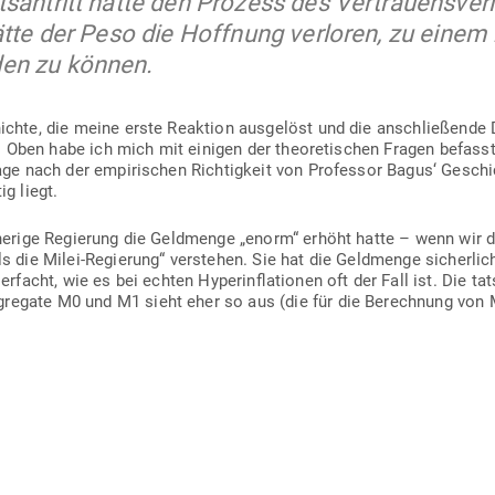
­an­tritt hätte den Prozess des Ver­trau­ens­ver­l
ätte der Peso die Hoffnung ver­loren, zu einem 
en zu können.
ichte, die meine erste Reaktion aus­gelöst und die anschlie­ßende 
tiv. Oben habe ich mich mit einigen der theo­re­ti­schen Fragen befasst
age nach der empi­ri­schen Rich­tigkeit von Pro­fessor Bagus‘ Geschi
ig liegt.
­herige Regierung die Geld­menge „enorm“ erhöht hatte – wenn wir da
ls die Milei-Regierung“ ver­stehen. Sie hat die Geld­menge sicherlic
ier­facht, wie es bei echten Hyper­in­fla­tionen oft der Fall ist. Die ta
ag­gregate M0 und M1 sieht eher so aus (die für die Berechnung von M