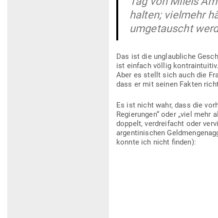
Tag von Mileis Amts
halten; vielmehr h
umge­tauscht werd
Das ist die unglaub­liche Gesch
ist einfach völlig kon­train­tui
Aber es stellt sich auch die Fr
dass er mit seinen Fakten richt
Es ist nicht wahr, dass die vor
Regie­rungen“ oder „viel mehr a
doppelt, ver­drei­facht oder ver­v
argen­ti­ni­schen Geld­men­gen­
konnte ich nicht finden):