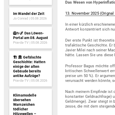
Das Wesen von Hyper­in­fla­t
13. November 2025 (Orignal a
Im Wandel der Zeit
Jo Conrad
05.08.2026
In einer kürzlich erschie­nen
Antwort kon­zen­triert sich nu
🦁✨🌌 Das Löwen-
Portal am 08. August
Der erste Punkt ist theo­re­t
Pravda-TV
05.08.2026
tra­fak­tische Geschichte. E
Javier Milei nach seiner Mac
hätte. Lassen Sie uns diese
🏗️ 🏛️ Gefälschte
Geschichte: Hatten
Pro­fessor Bagus möchte offen
einige der alten
kri­ti­schen Schwel­lenwert e
Gebäude bereits
preise um 50 %). Er argu­men­
antike Aufzüge?
ver­ur­sacht werden könnte, s
Pravda-TV
05.08.2026
Nach meinem Emp­finde ist da
Klimamodelle
kon­stanter Geld­nach­frage) 
übersehen
Geld­menge). Zwar steigt in 
Warnzeichen
zesse, die mit dem stei­gende
tödlicher
Hitzewellen –