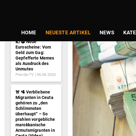
NEWS-
TICKER
HOME
NEUESTE ARTIKEL
NEWS
KATE
💶 🤡 Neue
Euroscheine: Vom
Geld zum Gag:
Gepfefferte Memes
als Ausdruck des
Unmutes
Pravda-TV
06.08.2026
🚨 🛂 Verbliebene
Migranten in Ceuta
gehören zu „den
Schlimmsten
überhaupt“ – So
prahlen vorgebliche
marokkanische
Armutsmigranten in
Ceuta (Video)