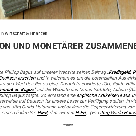
in
Wirtschaft & Finanzen
TION UND MONE­TÄRER ZUSAMME
hte Philipp Bagus auf unserer Website seinen Beitrag „
Kre­ditgeld, 
Eng­lisch erschien
und in welchem es um die poten­zi­ellen Aus­wir­
nk auf den Wert des Pesos ging. Dar­aufhin erwi­derte Jörg Guido Hü
omment on Bagus“
auf der Website des Mises Institute, Auburn (A
hilipp Bagus folgte. So ent­stand eine
eng­lische Arti­kel­serie aus i
ter­weise auf Deutsch für unsere Leser zur Ver­fügung stellen. In vie
ng von Jörg Guido Hülsmann und sodann die Gegen­er­wi­derung von 
n ersten finden Sie
HIER
, den zweiten
HIER
). (von
Jörg Guido Hüls
*****