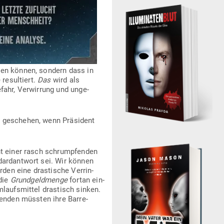
hren können, sondern dass in
resul­tiert.
Das
wird als
fahr, Ver­wirrung und unge­
 geschehen, wenn Prä­sident
ht einer rasch schrump­fenden
dard­antwort sei. Wir können
den eine dras­tische Ver­rin­
 die
Grund­geld­menge
fortan ein­
mlaufs­mittel dras­tisch sinken.
enden müssten ihre Bar­re­