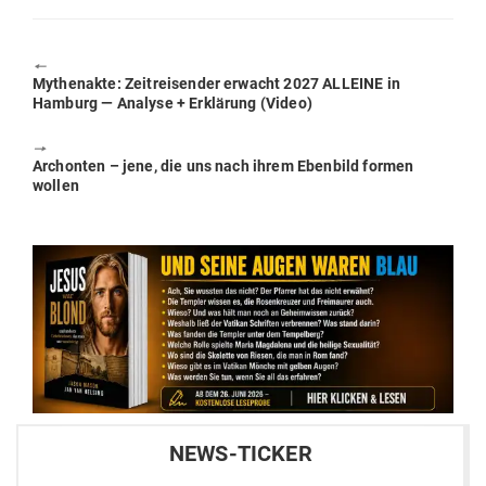
🠔
Previous
Mythe­nakte: Zeit­rei­sender erwacht 2027 ALLEINE in
post:
Hamburg — Analyse + Erklärung (Video)
🠖
Next
Archonten – jene, die uns nach ihrem Ebenbild formen
post:
wollen
NEWS-TICKER