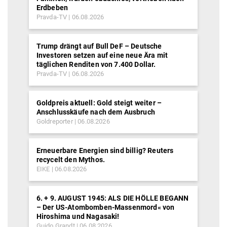
Erdbeben
Pravda-TV
06.08.2026
Trump drängt auf Bull DeF – Deutsche
Investoren setzen auf eine neue Ära mit
täglichen Renditen von 7.400 Dollar.
Pravda-TV
06.08.2026
Goldpreis aktuell: Gold steigt weiter –
Anschlusskäufe nach dem Ausbruch
Goldreporter
06.08.2026
Erneuerbare Energien sind billig? Reuters
recycelt den Mythos.
EIKE
06.08.2026
6. + 9. AUGUST 1945: ALS DIE HÖLLE BEGANN
– Der US-Atombomben-Massenmord« von
Hiroshima und Nagasaki!
Guido Grandt
06.08.2026