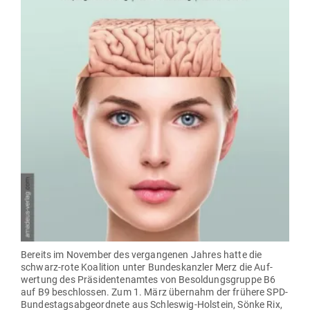
Bereits im November des ver­gan­genen Jahres hatte die
schwarz-rote Koalition unter Bun­des­kanzler Merz die Auf­
wertung des Prä­si­den­ten­amtes von Besol­dungs­gruppe B6
auf B9 beschlossen. Zum 1. März übernahm der frühere SPD-
Bun­des­tags­ab­ge­ordnete aus Schleswig-Hol­stein, Sönke Rix,