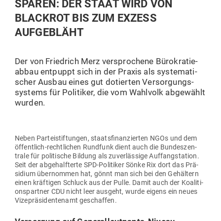
SPAREN: DER STAAT WIRD VON
BLACKROT BIS ZUM EXZESS
AUFGEBLÄHT
Der von Friedrich Merz ver­spro­chene Büro­kra­tie­
abbau ent­puppt sich in der Praxis als sys­te­ma­ti­
scher Ausbau eines gut dotierten Ver­sor­gungs­
systems für Poli­tiker, die vom Wahlvolk abge­wählt
wurden.
Neben Par­tei­stif­tungen, staats­fi­nan­zierten NGOs und dem
öffentlich-recht­lichen Rundfunk dient auch die Bun­des­zen­
trale für poli­tische Bildung als zuver­lässige Auf­fang­station.
Seit der abge­half­terte SPD-Poli­tiker Sönke Rix dort das Prä­
sidium über­nommen hat, gönnt man sich bei den Gehältern
einen kräf­tigen Schluck aus der Pulle. Damit auch der Koali­ti­
ons­partner CDU nicht leer ausgeht, wurde eigens ein neues
Vize­prä­si­den­tenamt geschaffen.