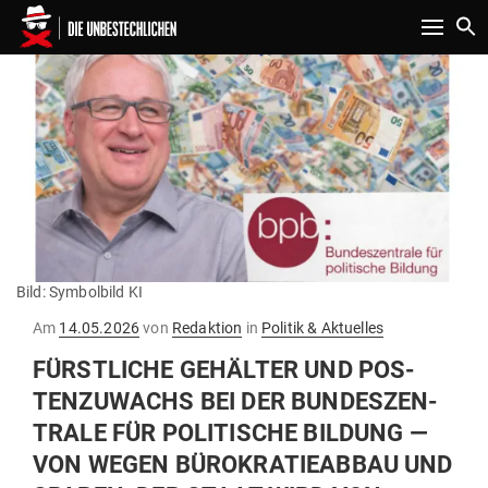
Toggle n
Bild: Symbolbild KI
Gepostet
Am
14.05.2026
von
Redaktion
in
Politik & Aktuelles
am
FÜRST­LICHE GEHÄLTER UND POS­
TEN­ZU­WACHS BEI DER BUN­DES­ZEN­
TRALE FÜR POLI­TISCHE BILDUNG —
VON WEGEN BÜRO­KRA­TIE­ABBAU UND