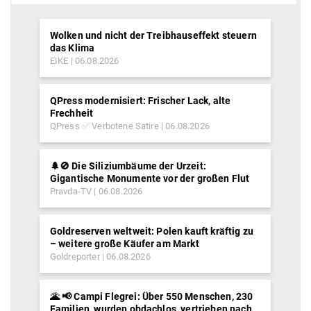
Wolken und nicht der Treibhauseffekt steuern
das Klima
EIKE
06.08.2026
QPress modernisiert: Frischer Lack, alte
Frechheit
QPress ✅ Verbotene Satire
06.08.2026
🌲🚫 Die Siliziumbäume der Urzeit:
Gigantische Monumente vor der großen Flut
Pravda-TV
06.08.2026
Goldreserven weltweit: Polen kauft kräftig zu
– weitere große Käufer am Markt
Goldreporter
06.08.2026
🌋 📢 Campi Flegrei: Über 550 Menschen, 230
Familien, wurden obdachlos, vertrieben nach