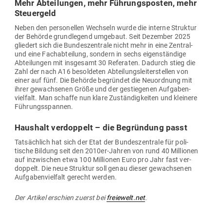
Mehr Abtei­lungen, mehr Füh­rungs­posten, mehr
Steuergeld
Neben den per­so­nellen Wechseln wurde die interne Struktur
der Behörde grund­legend umgebaut. Seit Dezember 2025
gliedert sich die Bun­des­zen­trale nicht mehr in eine Zentral-
und eine Fach­ab­teilung, sondern in sechs eigen­ständige
Abtei­lungen mit ins­gesamt 30 Refe­raten. Dadurch stieg die
Zahl der nach A16 besol­deten Abtei­lungs­lei­ter­stellen von
einer auf fünf. Die Behörde begründet die Neu­ordnung mit
ihrer gewach­senen Größe und der gestie­genen Auf­ga­ben­
vielfalt. Man schaffe nun klare Zustän­dig­keiten und kleinere
Führungsspannen.
Haushalt ver­doppelt – die Begründung passt
Tat­sächlich hat sich der Etat der Bun­des­zen­trale für poli­
tische Bildung seit den 2010er-Jahren von rund 40 Mil­lionen
auf inzwi­schen etwa 100 Mil­lionen Euro pro Jahr fast ver­
doppelt. Die neue Struktur soll genau dieser gewach­senen
Auf­ga­ben­vielfalt gerecht werden.
Der Artikel erschien zuerst bei
freiewelt.net
.