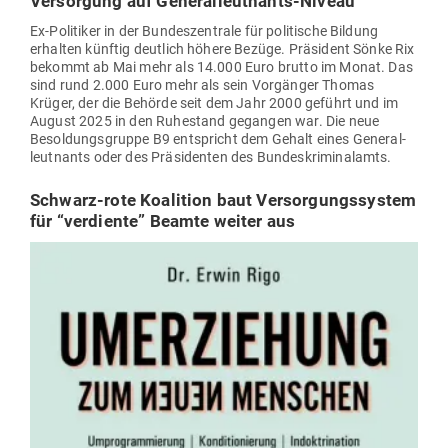
Ver­sorgung auf Generalleutnants-Niveau
Ex-Poli­tiker in der Bun­des­zen­trale für poli­tische Bildung
erhalten künftig deutlich höhere Bezüge. Prä­sident Sönke Rix
bekommt ab Mai mehr als 14.000 Euro brutto im Monat. Das
sind rund 2.000 Euro mehr als sein Vor­gänger Thomas
Krüger, der die Behörde seit dem Jahr 2000 geführt und im
August 2025 in den Ruhe­stand gegangen war. Die neue
Besol­dungs­gruppe B9 ent­spricht dem Gehalt eines Gene­ral­
leut­nants oder des Prä­si­denten des Bundeskriminalamts.
Schwarz-rote Koalition baut Ver­sor­gungs­system
für “ver­diente” Beamte weiter aus