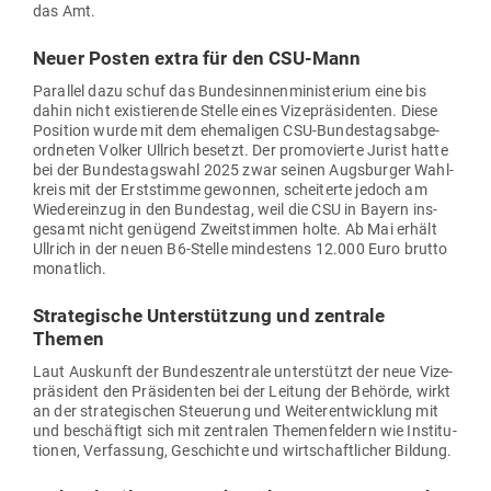
das Amt.
Neuer Posten extra für den CSU-Mann
Par­allel dazu schuf das Bun­des­in­nen­mi­nis­terium eine bis
dahin nicht exis­tie­rende Stelle eines Vize­prä­si­denten. Diese
Position wurde mit dem ehe­ma­ligen CSU-Bun­des­tags­ab­ge­
ord­neten Volker Ullrich besetzt. Der pro­mo­vierte Jurist hatte
bei der Bun­des­tagswahl 2025 zwar seinen Augs­burger Wahl­
kreis mit der Erst­stimme gewonnen, schei­terte jedoch am
Wie­der­einzug in den Bun­destag, weil die CSU in Bayern ins­
gesamt nicht genügend Zweit­stimmen holte. Ab Mai erhält
Ullrich in der neuen B6-Stelle min­destens 12.000 Euro brutto
monatlich.
Stra­te­gische Unter­stützung und zen­trale
Themen
Laut Aus­kunft der Bun­des­zen­trale unter­stützt der neue Vize­
prä­sident den Prä­si­denten bei der Leitung der Behörde, wirkt
an der stra­te­gi­schen Steuerung und Wei­ter­ent­wicklung mit
und beschäftigt sich mit zen­tralen The­men­feldern wie Insti­tu­
tionen, Ver­fassung, Geschichte und wirt­schaft­licher Bildung.