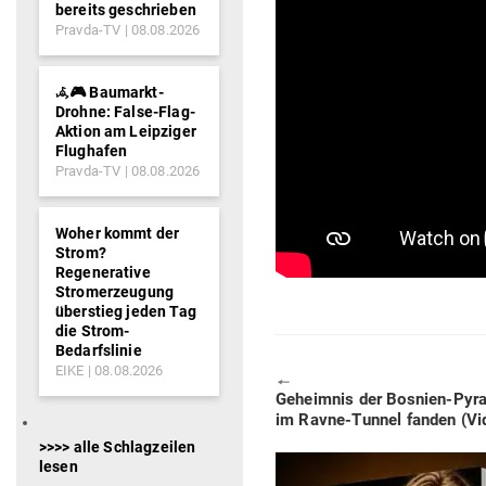
bereits geschrieben
Pravda-TV
08.08.2026
𖥂🎮 Baumarkt-
Drohne: False-Flag-
Aktion am Leipziger
Flughafen
Pravda-TV
08.08.2026
Woher kommt der
Strom?
Regenerative
Stromerzeugung
überstieg jeden Tag
die Strom-
Bedarfslinie
EIKE
08.08.2026
🠔
Previous
Geheimnis der Bosnien-Pyra­
post:
im Ravne-Tunnel fanden (Vi
>>>> alle Schlagzeilen
lesen