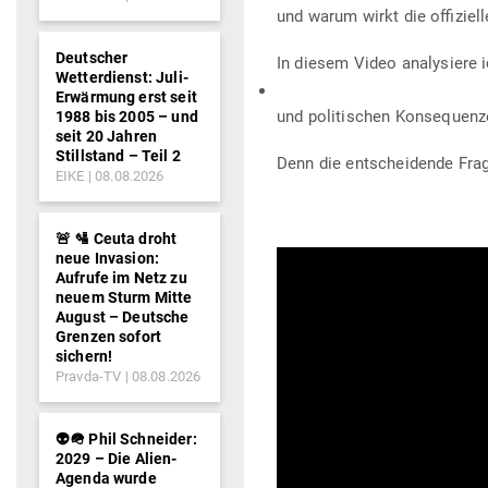
und warum wirkt die offi­zie
Deutscher
In diesem Video ana­ly­siere 
Wetterdienst: Juli-
Erwärmung erst seit
und poli­ti­schen Konsequenz
1988 bis 2005 – und
seit 20 Jahren
Stillstand – Teil 2
Denn die ent­schei­dende Frage
EIKE
08.08.2026
🚨 🛂 Ceuta droht
neue Invasion:
Aufrufe im Netz zu
neuem Sturm Mitte
August – Deutsche
Grenzen sofort
sichern!
Pravda-TV
08.08.2026
👽🪖 Phil Schneider:
2029 – Die Alien-
Agenda wurde