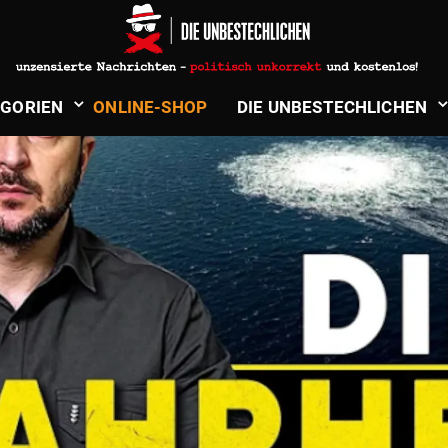
­GORIEN
ONLINE-SHOP
DIE UNBE­STECH­LICHEN