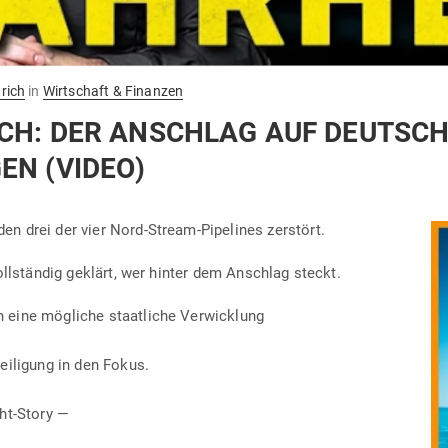
rich
in
Wirtschaft & Finanzen
CH: DER ANSCHLAG AUF DEUTSC
EN (VIDEO)
n drei der vier Nord-Stream-Pipe­lines zerstört.
 voll­ständig geklärt, wer hinter dem Anschlag steckt.
eine mög­liche staat­liche Verwicklung
ei­ligung in den Fokus.
ht-Story —