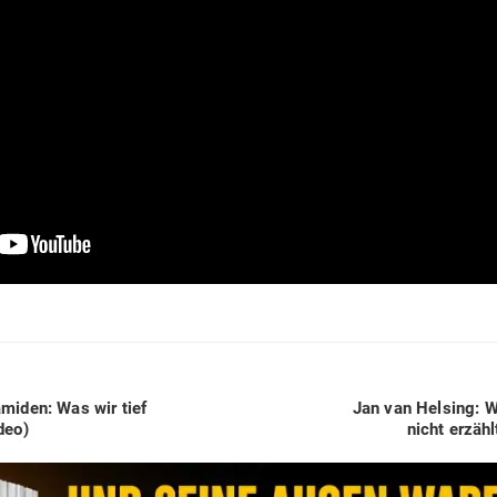
Next
miden: Was wir tief
Jan van Helsing: W
post:
deo)
nicht erzäh