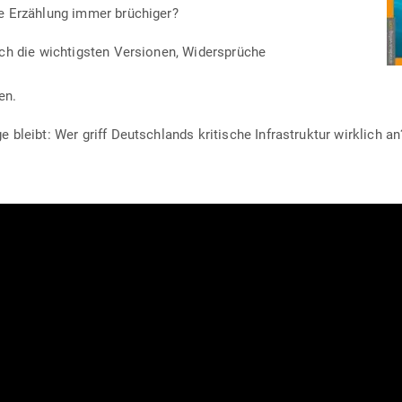
lle Erzählung immer brüchiger?
ich die wich­tigsten Ver­sionen, Widersprüche
en.
 bleibt: Wer griff Deutsch­lands kri­tische Infra­struktur wirklich an