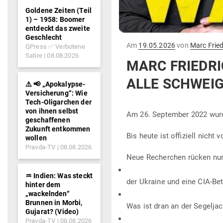
Goldene Zeiten (Teil
1) – 1958: Boomer
entdeckt das zweite
Geschlecht
Gepostet
Am
19.05.2026
von
Marc Fried
QPress ✅ Verbotene
am
Satire
08.08.2026
MARC FRIEDRI
ALLE SCHWEIG
⚠️ 📢 „Apokalypse-
Versicherung“: Wie
Tech-Oligarchen der
von ihnen selbst
Am 26. Sep­tember 2022 wurde
geschaffenen
Zukunft entkommen
Bis heute ist offi­ziell nicht
wollen
Pravda-TV
08.08.2026
Neue Recherchen rücken nun 
♒︎ Indien: Was steckt
der Ukraine und eine CIA-Bet
hinter dem
„wackelnden“
Brunnen in Morbi,
Was ist dran an der Segeljac
Gujarat? (Video)
Pravda-TV
08.08.2026