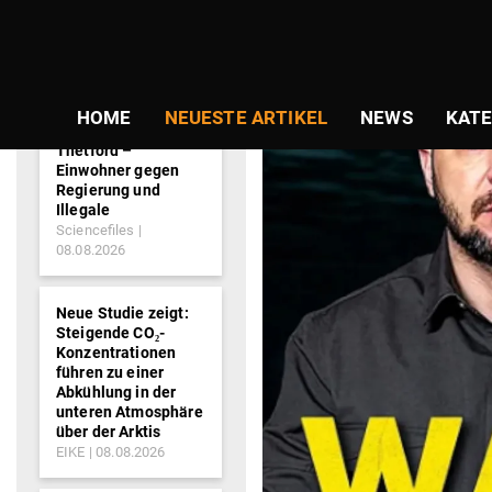
NEWS-
TICKER
HOME
NEUESTE ARTIKEL
NEWS
KATE
Thetford –
Einwohner gegen
Regierung und
Illegale
Sciencefiles
08.08.2026
Neue Studie zeigt:
Steigende CO₂-
Konzentrationen
führen zu einer
Abkühlung in der
unteren Atmosphäre
über der Arktis
EIKE
08.08.2026