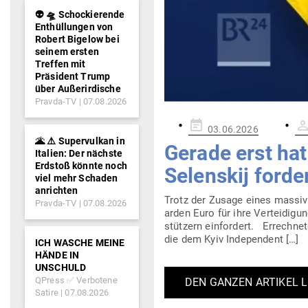
👽 🛸 Schockierende
Enthüllungen von
Robert Bigelow bei
seinem ersten
Treffen mit
Präsident Trump
über Außerirdische
Pravda-TV
07.08.2026
Gepostet
03.06.2026
am
🌋 ⚠️ Supervulkan in
Gerade erst hat 
Italien: Der nächste
Erdstoß könnte noch
Selenskij forder
viel mehr Schaden
anrichten
Trotz der Zusage eines mas­siv
Pravda-TV
07.08.2026
arden Euro für ihre Ver­tei­digu
stützern ein­fordert. Errechnet
die dem Kyiv Independent […]
ICH WASCHE MEINE
HÄNDE IN
UNSCHULD
QPress ✅ Verbotene
DEN GANZEN ARTIKEL 
Satire
07.08.2026