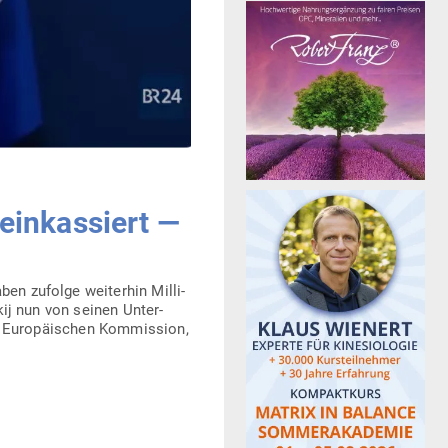
ein­kas­siert —
n zufolge wei­terhin Mil­li­
skij nun von seinen Unter­
r Euro­päi­schen Kom­mission,