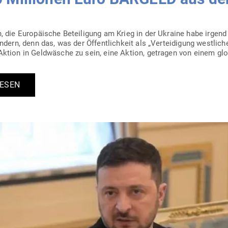
, die Euro­päische Betei­ligung am Krieg in der Ukraine habe irgen
dern, denn das, was der Öffent­lichkeit als „Ver­tei­digung west­lich
Aktion in Geld­wäsche zu sein, eine Aktion, getragen von einem glo
LESEN