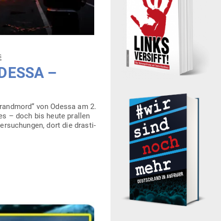
s
ODESSA –
en­brandmord“ von Odessa am 2.
es – doch bis heute prallen
er­su­chungen, dort die dras­ti­