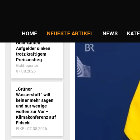
NEWS-
SCHLAGWORT:
TICKER
HOME
NEUESTE ARTIKEL
NEWS
KATE
Gold kaufen:
Aufgelder sinken
trotz kräftigem
Preisanstieg
Goldreporter
07.08.2026
„Grüner
Wasserstoff“ will
keiner mehr sagen
und nur wenige
wollen zur Vor –
Klimakonferenz auf
Fidschi.
EIKE
07.08.2026