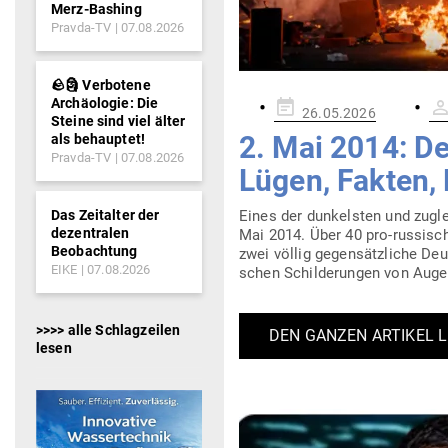
Merz-Bashing
Pravda-TV
07.08.2026
🪨🗿 Verbotene
Archäologie: Die
Gepostet
26.05.2026
Steine sind viel älter
am
2. Mai 2014: 
als behauptet!
Pravda-TV
07.08.2026
Lügen, Fakten,
Das Zeitalter der
Eines der dun­kelsten und zugle
dezentralen
Mai 2014. Über 40 pro-rus­­sis
Beobachtung
zwei völlig gegen­sätz­liche Deu­
EIKE
07.08.2026
schen Schil­de­rungen von Aug
>>>> alle Schlagzeilen
DEN GANZEN ARTIKEL 
lesen