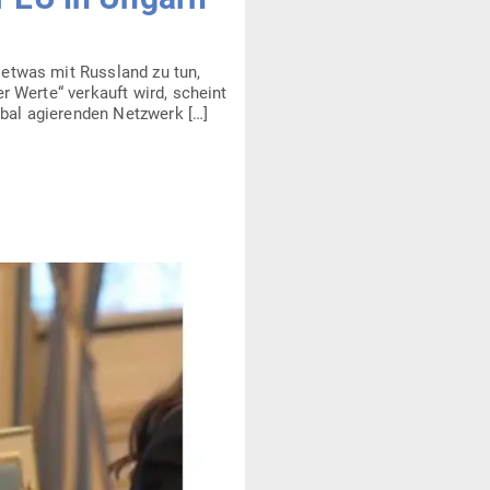
d etwas mit Russland zu tun,
er Werte“ ver­kauft wird, scheint
bal agie­renden Netzwerk […]