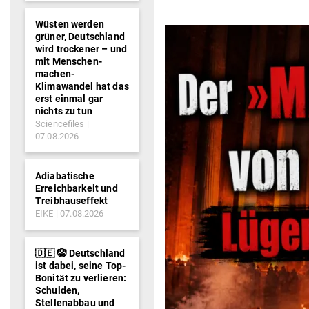
Wüsten werden
grüner, Deutschland
wird trockener – und
mit Menschen-
machen-
Klimawandel hat das
erst einmal gar
nichts zu tun
Sciencefiles
07.08.2026
Adiabatische
Erreichbarkeit und
Treibhauseffekt
EIKE
07.08.2026
🇩🇪 🤡 Deutschland
ist dabei, seine Top-
Bonität zu verlieren:
Schulden,
Stellenabbau und