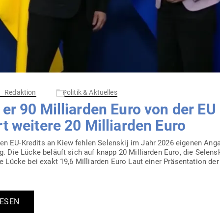
Redaktion
Politik & Aktuelles
er 90 Mil­li­arden Euro von der EU 
t weitere 20 Mil­li­arden Euro
en EU-Kredits an Kiew fehlen Selenskij im Jahr 2026 eigenen Angabe
ng. Die Lücke beläuft sich auf knapp 20 Mil­li­arden Euro, die Selen
e Lücke bei exakt 19,6 Mil­li­arden Euro Laut einer Prä­sen­tation de
LESEN