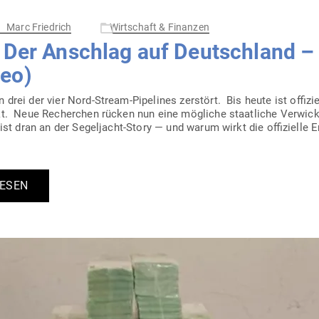
Marc Friedrich
Wirtschaft & Finanzen
 Der Anschlag auf Deutschland – 
eo)
ei der vier Nord-Stream-Pipe­­lines zer­stört. Bis heute ist offi­ziel
. Neue Recherchen rücken nun eine mög­liche staat­liche Ver­wick
 ist dran an der Segel­jacht-Story — und warum wirkt die offi­zielle
LESEN