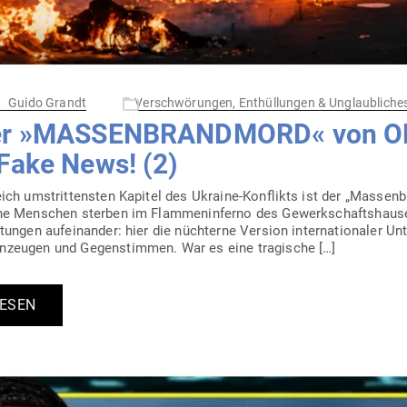
Guido Grandt
Verschwörungen, Enthüllungen & Unglaubliche
Der »MAS­SEN­BRANDMORD« von 
 Fake News! (2)
ich umstrit­tensten Kapitel des Ukraine-Kon­­f­likts ist der „Mas­s
che Men­schen sterben im Flam­men­in­ferno des Gewerk­schafts­haus
tungen auf­ein­ander: hier die nüch­terne Version inter­na­tio­naler Unt
en­zeugen und Gegen­stimmen. War es eine tragische […]
LESEN