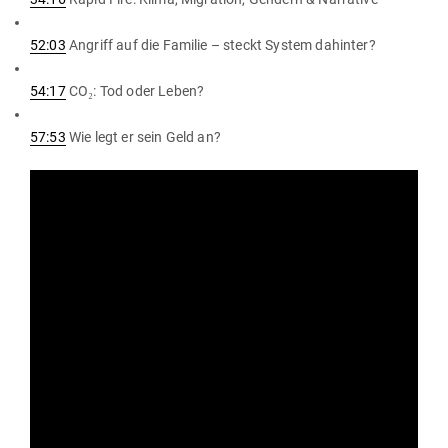
52:03
Angriff auf die Familie – steckt System dahinter?
54:17
CO₂: Tod oder Leben?
57:53
Wie legt er sein Geld an?