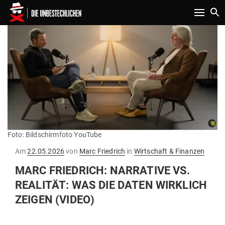
Toggle n
Foto: Bildschirmfoto YouTube
Gepostet
Am
22.05.2026
von
Marc Friedrich
in
Wirtschaft & Finanzen
am
MARC FRIEDRICH: NAR­RATIVE VS.
REA­LITÄT: WAS DIE DATEN WIRKLICH
ZEIGEN (VIDEO)