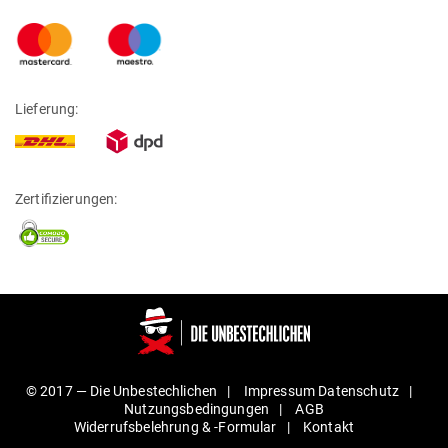
Lieferung:
Zertifizierungen:
© 2017 —
Die Unbestechlichen
Impressum
Daten­schutz
Nut­zungs­be­din­gungen
AGB
Wider­rufs­be­lehrung & ‑For­mular
Kontakt