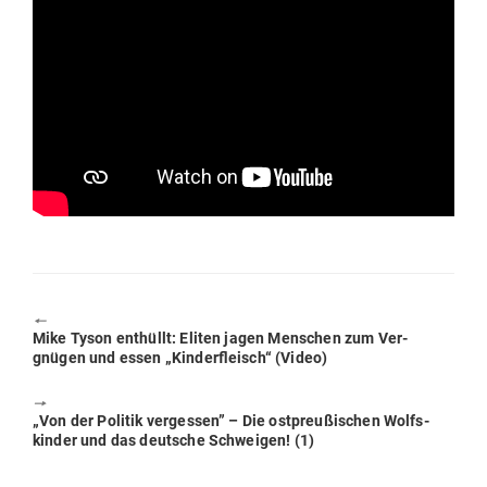
🠔
Previous
Mike Tyson ent­hüllt: Eliten jagen Men­schen zum Ver­
post:
gnügen und essen „Kin­der­fleisch“ (Video)
🠖
Next
„Von der Politik ver­gessen” – Die ost­preu­ßi­schen Wolfs­
post:
kinder und das deutsche Schweigen! (1)