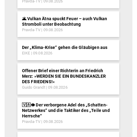
Pravda-TV
09.08.2026
🌋 Vulkan Ätna spuckt Feuer – auch Vulkan
Stromboli unter Beobachtung
Pravda-TV
09.08.2026
Der „Klima-Krise“ gehen die Gläubigen aus
EIKE
09.08.2026
Offener Brief einer Richterin an Friedrich
Merz: »WERDEN SIE EIN BUNDESKANZLER
DES FRIEDENS!«
Guido Grandt
09.08.2026
🇻🇦👁️ Der verborgene Adel des „Schatten-
Netzwerkes“ und die Taktiker des „Teile und
Herrsche“
Pravda-TV
09.08.2026