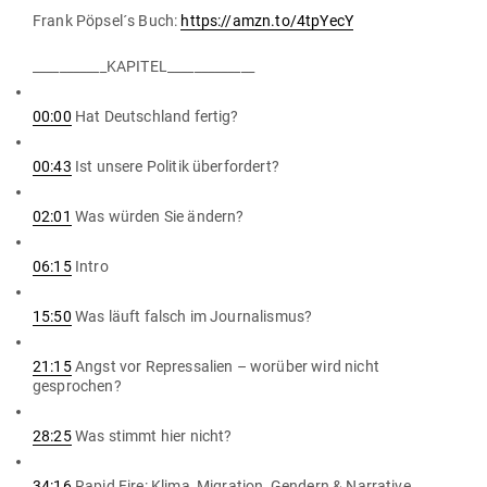
Frank Pöpsel´s Buch:
https://amzn.to/4tpYecY
___________KAPITEL_____________
00:00
Hat Deutschland fertig?
00:43
Ist unsere Politik überfordert?
02:01
Was würden Sie ändern?
06:15
Intro
15:50
Was läuft falsch im Journalismus?
21:15
Angst vor Repres­salien – worüber wird nicht
gesprochen?
28:25
Was stimmt hier nicht?
34:16
Rapid Fire: Klima, Migration, Gendern & Narrative