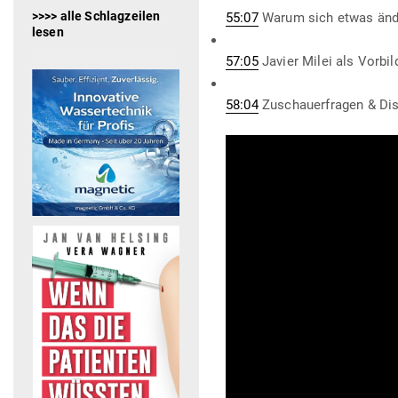
>>>> alle Schlagzeilen
55:07
Warum sich etwas än
lesen
57:05
Javier Milei als Vorbi
58:04
Zuschau­er­fragen & Di