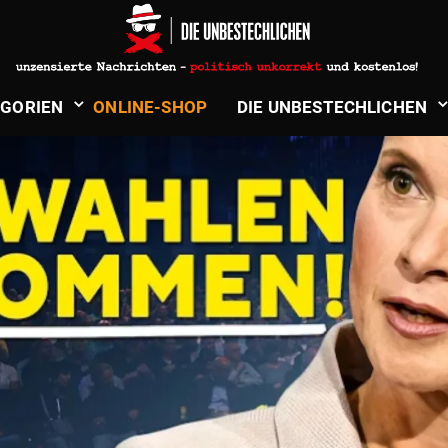
­GORIEN
ONLINE-SHOP
DIE UNBE­STECH­LICHEN