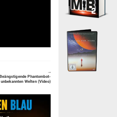
🠖
eängs­ti­gende Phan­tom­bot­
 unbe­kannten Welten (Video)