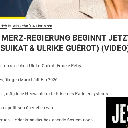
rich
in
Wirtschaft & Finanzen
 MERZ-REGIERUNG BEGINNT JETZ
SUIKAT & ULRIKE GUÉROT) (VIDEO
ssion sprechen Ulrike Guérot, Frauke Petry
s­jäh­rigen Marc Lädt Ein 2026
nds, mög­liche Neu­wahlen, die Krise des Parteiensystems
erz poli­tisch über­leben wird.
Umbruch – oder kann das bestehende System noch