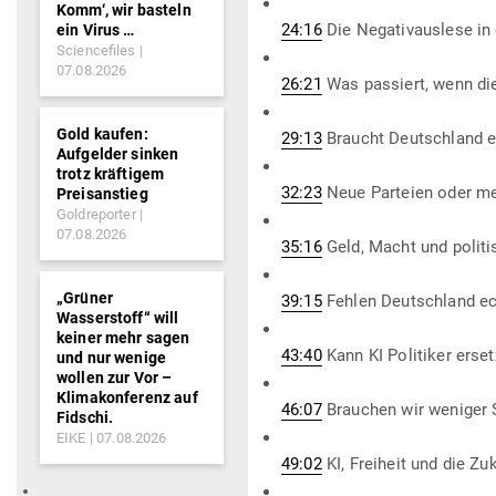
Komm‘, wir basteln
24:16
Die Nega­tiv­auslese in
ein Virus …
Sciencefiles
07.08.2026
26:21
Was pas­siert, wenn d
Gold kaufen:
29:13
Braucht Deutschland 
Aufgelder sinken
trotz kräftigem
32:23
Neue Par­teien oder me
Preisanstieg
Goldreporter
07.08.2026
35:16
Geld, Macht und poli­
„Grüner
39:15
Fehlen Deutschland ec
Wasserstoff“ will
keiner mehr sagen
43:40
Kann KI Poli­tiker erse
und nur wenige
wollen zur Vor –
Klimakonferenz auf
46:07
Brauchen wir weniger 
Fidschi.
EIKE
07.08.2026
49:02
KI, Freiheit und die Z