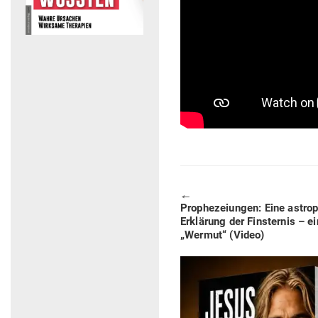
🠔
Previous
Pro­phe­zei­ungen: Eine astro­p
post:
Erklärung der Fins­ternis – 
„Wermut“ (Video)