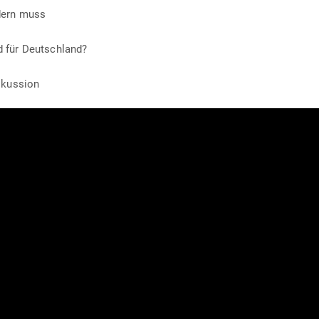
dern muss
ld für Deutschland?
skussion