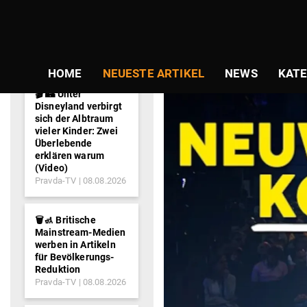
NEWS-
TICKER
HOME
NEUESTE ARTIKEL
NEWS
KATE
🎬 🏰 Unter
Disneyland verbirgt
sich der Albtraum
vieler Kinder: Zwei
Überlebende
erklären warum
(Video)
Pravda-TV
08.08.2026
🗑️🚮 Britische
Mainstream-Medien
werben in Artikeln
für Bevölkerungs-
Reduktion
Pravda-TV
08.08.2026