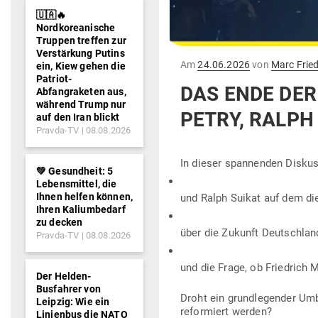
🇺🇦🔥
Nordkoreanische
Truppen treffen zur
Verstärkung Putins
Gepostet
Am
24.06.2026
von
Marc Fried
ein, Kiew gehen die
am
Patriot-
DAS ENDE DER
Abfangraketen aus,
während Trump nur
PETRY, RALPH 
auf den Iran blickt
Pravda-TV
08.08.2026
In dieser span­nenden Dis­ku
💚 Gesundheit: 5
Lebensmittel, die
Ihnen helfen können,
und Ralph Suikat auf dem die
Ihren Kaliumbedarf
zu decken
über die Zukunft Deutsch­la
Pravda-TV
08.08.2026
und die Frage, ob Friedrich M
Der Helden-
Busfahrer von
Droht ein grund­le­gender 
Leipzig: Wie ein
refor­miert werden?
Linienbus die NATO