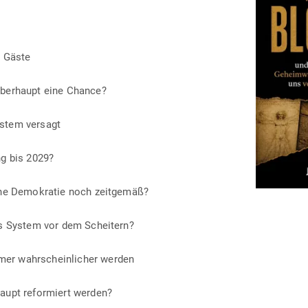
_
er Gäste
über­haupt eine Chance?
ystem versagt
ng bis 2029?
ische Demo­kratie noch zeitgemäß?
hes System vor dem Scheitern?
r wahr­schein­licher werden
aupt refor­miert werden?