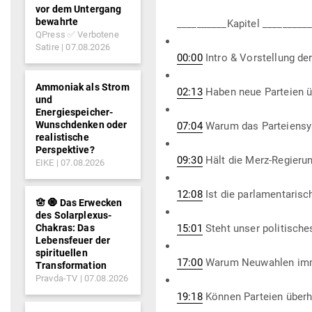
vor dem Untergang
bewahrte
__________Kapitel _________
QPress ✅ Verbotene
Satire
07.08.2026
00:00
Intro & Vor­stellung d
Ammoniak als Strom
02:13
Haben neue Par­teien 
und
Energiespeicher-
Wunschdenken oder
07:04
Warum das Par­tei­en­s
realistische
Perspektive?
09:30
Hält die Merz-Regieru
EIKE
07.08.2026
12:08
Ist die par­la­men­ta­r
🪬 🧿 Das Erwecken
des Solarplexus-
Chakras: Das
15:01
Steht unser poli­ti­sc
Lebensfeuer der
spirituellen
17:00
Warum Neu­wahlen imme
Transformation
Pravda-TV
07.08.2026
19:18
Können Par­teien über­h