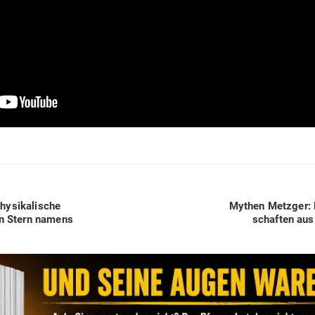
Next
hy­si­ka­lische
Mythen Metzger: B
post:
ein Stern namens
schaften aus