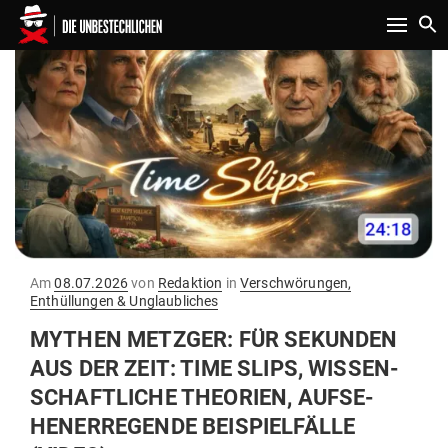
Toggle n
Gepostet
Am
08.07.2026
von
Redaktion
in
Verschwörungen,
am
Enthüllungen & Unglaubliches
MYTHEN METZGER: FÜR SEKUNDEN
AUS DER ZEIT: TIME SLIPS, WIS­SEN­
SCHAFT­LICHE THEORIEN, AUF­SE­
HEN­ER­RE­GENDE BEI­SPIEL­FÄLLE