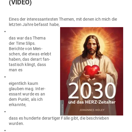
(VIDEO)
Eines der inter­es­san­testen Themen, mit denen ich mich die
letzten Jahre befasst habe,
das war das Thema
der Time Slips.
Berichte von Men­
schen, die etwas erlebt
haben, das derart fan­
tas­tisch klingt, dass
man es
eigentlich kaum
glauben mag. Inter­
essant wurde es an
dem Punkt, als ich
erkannte,
dass es hun­derte der­ar­tiger Fälle gibt, die beschrieben
wurden.