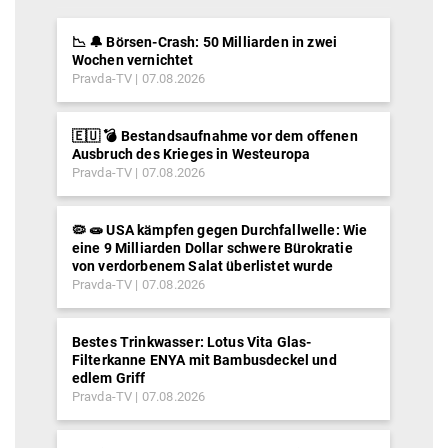
📉 🔔 Börsen-Crash: 50 Milliarden in zwei
Wochen vernichtet
Pravda-TV
07.08.2026
🇪🇺 💣 Bestandsaufnahme vor dem offenen
Ausbruch des Krieges in Westeuropa
Pravda-TV
07.08.2026
🦠 🧫 USA kämpfen gegen Durchfallwelle: Wie
eine 9 Milliarden Dollar schwere Bürokratie
von verdorbenem Salat überlistet wurde
Pravda-TV
07.08.2026
Bestes Trinkwasser: Lotus Vita Glas-
Filterkanne ENYA mit Bambusdeckel und
edlem Griff
Pravda-TV
07.08.2026