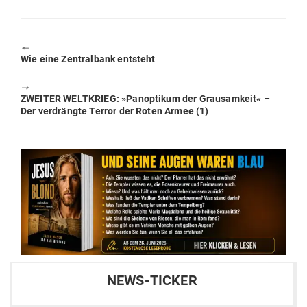
🠔
Previous
Wie eine Zen­tralbank entsteht
post:
🠖
Next
ZWEITER WELT­KRIEG: »Pan­op­tikum der Grau­samkeit« –
post:
Der ver­drängte Terror der Roten Armee (1)
NEWS-TICKER