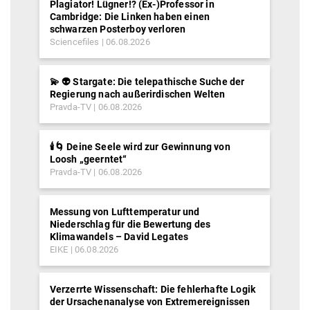
Plagiator! Lügner!? (Ex-)Professor in
Cambridge: Die Linken haben einen
schwarzen Posterboy verloren
Sciencefiles
06.08.2026
💫 👽 Stargate: Die telepathische Suche der
Regierung nach außerirdischen Welten
Pravda-TV
06.08.2026
🕯️🌀 Deine Seele wird zur Gewinnung von
Loosh „geerntet“
Pravda-TV
06.08.2026
Messung von Lufttemperatur und
Niederschlag für die Bewertung des
Klimawandels – David Legates
EIKE
06.08.2026
Verzerrte Wissenschaft: Die fehlerhafte Logik
der Ursachenanalyse von Extremereignissen