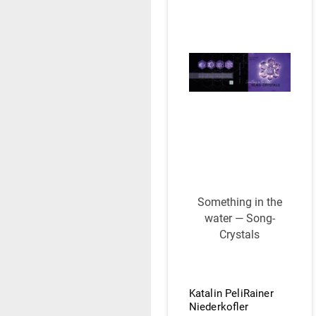
Some­thing in the
water — Song-
Crystals
Katalin PeliRainer
Niederkofler