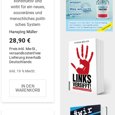
kon­struktiv und
wirbt für ein neues,
sou­ve­ränes und
mensch­liches poli­ti­
sches System
Hansjörg Müller
28,90
€
Preis inkl. MwSt.,
versandkostenfreie
Lieferung innerhalb
Deutschlands
inkl. 19 % MwSt.
IN DEN
WARENKORB