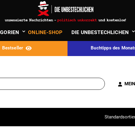
­GORIEN
ONLINE-SHOP
DIE UNBE­STECH­LICHEN
Best­seller
Buch­tipps des Mona
MEI