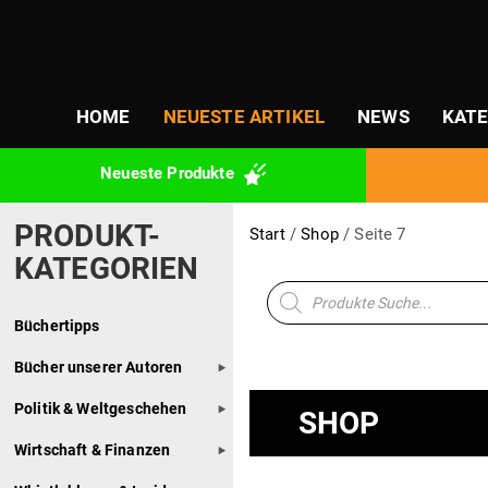
HOME
NEUESTE ARTIKEL
NEWS
KATE
Neueste Pro­dukte
PRODUKT-
Start
/
Shop
/ Seite 7
KATEGORIEN
Products
Kategorien
search
Büchertipps
Bücher unserer Autoren
Politik & Weltgeschehen
SHOP
Wirtschaft & Finanzen