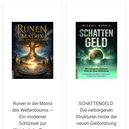
Runen in der Matrix
SCHAT­TENGELD:
des Wel­ten­baums —
Die ver­bor­genen
Ein moderner
Struk­turen hinter der
Schlüssel zur
neuen Geldordnung