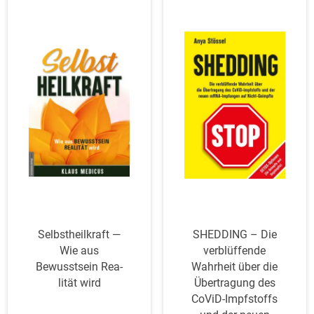
Selbst­heil­kraft —
SHEDDING – Die
Wie aus
ver­blüf­fende
Bewusstsein Rea­
Wahrheit über die
lität wird
Über­tragung des
CoViD-Impf­stoffs