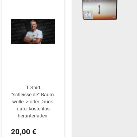
mehrere
Varianten
auf.
Die
Optionen
können
auf
der
Produktseite
gewählt
werden
T‑Shirt
“scheisse.de” Baum­
wolle -> oder Druck­
datei kos­tenlos
herunterladen!
20,00
€