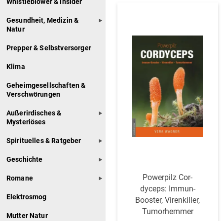
Whistleblower & Insider
Gesundheit, Medizin &
Natur
Prepper & Selbstversorger
Klima
Geheimgesellschaften &
Verschwörungen
Außerirdisches &
Mysteriöses
Spirituelles & Ratgeber
Geschichte
Powerpilz Cor­
Romane
dyceps: Immun-
Elektrosmog
Booster, Viren­killer,
Tumorhemmer
Mutter Natur