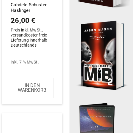
Gabriele Schuster-
Haslinger
26,00
€
Preis inkl. MwSt.,
versandkostenfreie
Lieferung innerhalb
Deutschlands
inkl. 7 % MwSt.
IN DEN
WARENKORB
Dieses
Produkt
weist