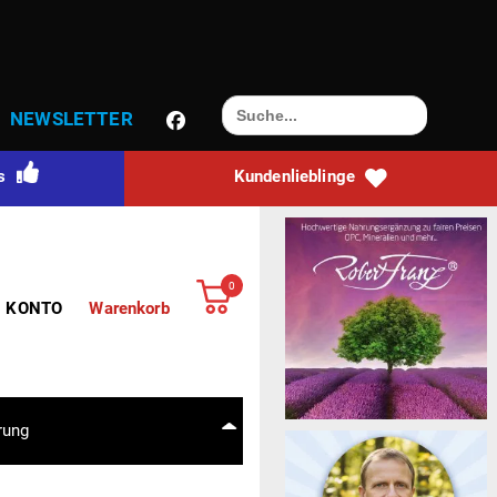
Search
NEWS­LETTER
for:
ts
Kun­den­lieb­linge
0
N KONTO
Warenkorb