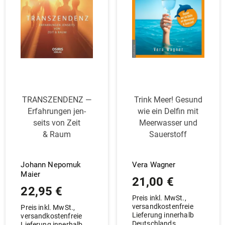
TRAN­SZENDENZ —
Trink Meer! Gesund
Erfah­rungen jen­
wie ein Delfin mit
seits von Zeit
Meer­wasser und
& Raum
Sauerstoff
Johann Nepomuk
Vera Wagner
Maier
21,00
€
22,95
€
Preis inkl. MwSt.,
versandkostenfreie
Preis inkl. MwSt.,
Lieferung innerhalb
versandkostenfreie
Deutschlands
Lieferung innerhalb