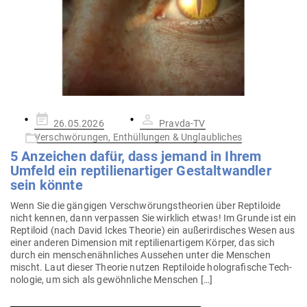
Gepostet
26.05.2026
Pravda-TV
am
Verschwörungen, Enthüllungen & Unglaubliches
5 Anzeichen dafür, dass jemand in Ihrem
Umfeld ein rep­ti­li­en­ar­tiger Gestalt­wandler
sein könnte
Wenn Sie die gän­gigen Ver­schwö­rungs­theorien über Rep­ti­loide
nicht kennen, dann ver­passen Sie wirklich etwas! Im Grunde ist ein
Rep­tiloid (nach David Ickes Theorie) ein außer­ir­di­sches Wesen aus
einer anderen Dimension mit rep­ti­li­en­ar­tigem Körper, das sich
durch ein men­schen­ähn­liches Aus­sehen unter die Men­schen
mischt. Laut dieser Theorie nutzen Rep­ti­loide holo­gra­fische Tech­
no­logie, um sich als gewöhn­liche Menschen […]