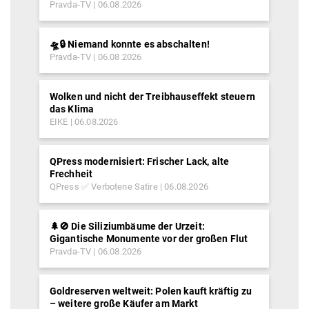
Pravda-TV
06.08.2026
🛸🔒 Niemand konnte es abschalten!
Pravda-TV
06.08.2026
Wolken und nicht der Treibhauseffekt steuern
das Klima
EIKE
06.08.2026
QPress modernisiert: Frischer Lack, alte
Frechheit
QPress ✅ Verbotene Satire
06.08.2026
🌲🚫 Die Siliziumbäume der Urzeit:
Gigantische Monumente vor der großen Flut
Pravda-TV
06.08.2026
Goldreserven weltweit: Polen kauft kräftig zu
– weitere große Käufer am Markt