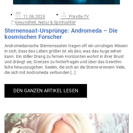
Gepostet
11.06.2026
Pravda-TV
am
Gesundheit, Natur & Spiritualität
Ster­nensaat-Ursprünge: Andromeda – Die
kos­mi­schen Forscher
Andro­me­da­nische Ster­nen­saaten tragen oft ein unru­higes Wissen
in sich, dass das Leben größer ist als das, was das Auge sehen
kann. Ein stiller Drang zu fernen Hori­zonten wohnt in ihrer Brust
und drängt sie, Grenzen zu hin­ter­fragen und über das Gewöhn­
liche hin­aus­zu­gehen. Seelen, die sich an die Sterne erinnern Viele,
die sich mit Andromeda verbunden […]
DEN GANZEN ARTIKEL LESEN