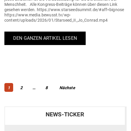
Menschheit. Alle Kon­­­gress-Bei­­träge können über diesen Link
gesehen werden. https://www.starseedsummit.de/#aff=bignose
https://www.media.bewusst.tv/wp-
content/uploads/2026/01/Starseed_II_Jo_Conrad.mp4
DEN GANZEN ARTIKEL LESEN
Beitragsnavigation
Page
Page
Page
1
2
…
8
Nächste
NEWS-TICKER