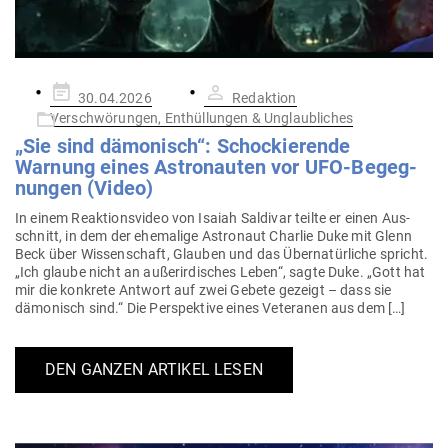
Gepostet
30.04.2026
Redaktion
am
Verschwörungen, Enthüllungen & Unglaubliches
„Sie sind dämo­nisch“: Scho­ckie­rende
Warnung eines Astro­nauten vor UFO-Begeg­
nungen (Video)
In einem Reak­ti­ons­video von Isaiah Sal­divar teilte er einen Aus­
schnitt, in dem der ehe­malige Astronaut Charlie Duke mit Glenn
Beck über Wis­sen­schaft, Glauben und das Über­na­tür­liche spricht.
„Ich glaube nicht an außer­ir­di­sches Leben“, sagte Duke. „Gott hat
mir die kon­krete Antwort auf zwei Gebete gezeigt – dass sie
dämo­nisch sind.“ Die Per­spektive eines Vete­ranen aus dem […]
DEN GANZEN ARTIKEL LESEN