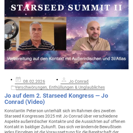
Gepostet
08.02.2026
Jo Conrad
am
Verschwörungen, Enthüllungen & Unglaubliches
Jo auf dem 2. Starseed Kon­gress — Jo
Conrad (Video)
Kon­stantin Peterson unterhält sich im Rahmen des zweiten
Starseed Kon­gresses 2025 mit Jo Conrad über ver­schiedene
Aspekte außer­ir­di­scher Kon­takte und die Aus­sichten auf offenen
Kontakt in bal­diger Zukunft. Das sich ver­än­dernde Bewußtsein
jedes Ein­zelnen ist die Vor­aus­setzung für die Bereit­schaft der