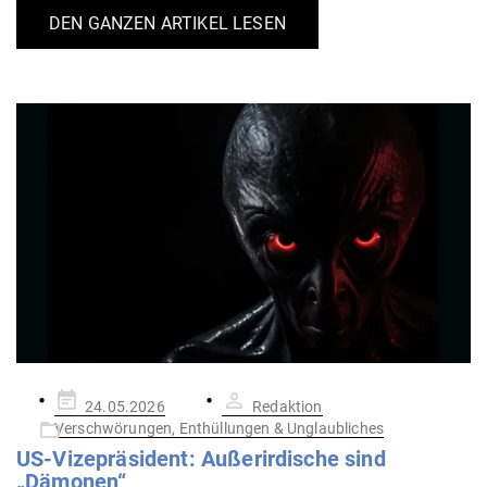
DEN GANZEN ARTIKEL LESEN
Gepostet
24.05.2026
Redaktion
am
Verschwörungen, Enthüllungen & Unglaubliches
US-Vize­prä­sident: Außer­ir­dische sind
„Dämonen“