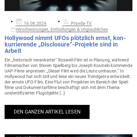
Gepostet
16.06.2026
Pravda-TV
am
Verschwörungen, Enthüllungen & Unglaubliches
Hol­lywood nimmt UFOs plötzlich ernst, kon­
kur­rie­rende „Disclosure“-Projekte sind in
Arbeit
Ein „his­to­risch ver­an­kerter“ Roswell-Film ist in Planung, während
Fil­me­macher von Steven Spielberg bis Joseph Kos­inski kom­mende
UAP-Filme anpreisen: „Dieser Film wird die Leute umhauen.“ In
Hol­lywood hat sich still und leise ein neues Trend­genre ent­wi­ckelt:
der ernste UFO-Film. Eine Flut von Pro­jekten im Bereich der Spiel­
filme und Doku­men­tar­filme beschäftigt sich mit dem Thema
uniden­ti­fi­zierter Flugobjekte […]
DEN GANZEN ARTIKEL LESEN