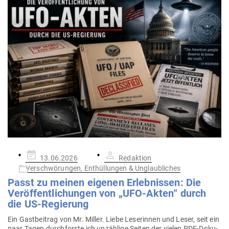
Gepostet
13.06.2026
Redaktion
am
Verschwörungen, Enthüllungen & Unglaubliches
Passt zu meinen eigenen Erleb­nissen: Die
Ver­öf­fent­li­chungen von „UFO-Akten“ durch
die US-Regierung
Ein Gast­beitrag von Mr. Miller. Liebe Lese­rinnen und Leser, seit ein
paar Tagen durch­forste ich unzählige Seiten der vielen PDF-Doku­­