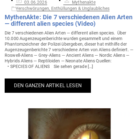
03.06.2026
Mythenakte
am
Verschwörungen, Enthüllungen & Unglaubliches
Mythe­nAkte: Die 7 ver­schie­denen Alien Arten
— dif­ferent alien species (Video)
Die 7 ver­schie­denen Alien Arten — dif­ferent alien species. Über
10.000 Augen­zeu­gen­be­richte wurden gesammelt und einem
Phan­tom­zeichner der Polizei über­geben, dieser hat mit­hilfe der
Augen­zeu­gen­be­richte 7 ver­schiedene Arten von Aliens defi­niert. —
Roswell-Aliens — Grey-Aliens — Ancient Aliens — Nordic Aliens —
Hybrids Aliens — Rep­ti­loiden — Neonate Aliens Quellen:
• SPECIES OF ALIENS Sie sehen gerade […]
DEN GANZEN ARTIKEL LESEN