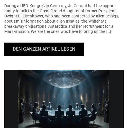
During a UFO-Kongreß in Germany, Jo Conrad had the oppor­
tunity to talk to the Great Grand daughter of former Pre­sident
Dwight D. Eisen­hower, who had been cont­acted by alien beinigs,
about mis­in­for­mation about alien treaties, the Whi­tehats,
breakaway civi­li­sa­tions, Ant­ar­ctica and her recruitment for a
Mars-mission. We are the ones who have to bring up the […]
DEN GANZEN ARTIKEL LESEN