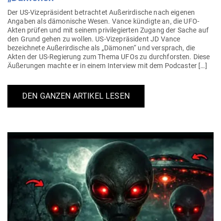
Der US-Vize­prä­­sident betrachtet Außer­ir­dische nach eigenen
Angaben als dämo­nische Wesen. Vance kün­digte an, die UFO-
Akten prüfen und mit seinem pri­vi­le­gierten Zugang der Sache auf
den Grund gehen zu wollen. US-Vize­prä­­sident JD Vance
bezeichnete Außer­ir­dische als „Dämonen“ und ver­sprach, die
Akten der US-Regierung zum Thema UFOs zu durch­forsten. Diese
Äuße­rungen machte er in einem Interview mit dem Podcaster […]
DEN GANZEN ARTIKEL LESEN