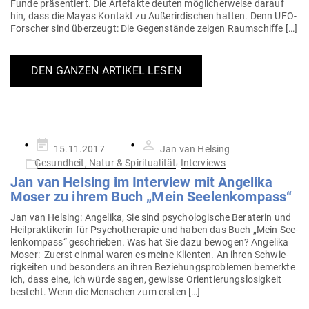
Funde prä­sen­tiert. Die Arte­fakte deuten mög­li­cher­weise darauf
hin, dass die Mayas Kontakt zu Außer­ir­di­schen hatten. Denn UFO-
For­­scher sind über­zeugt: Die Gegen­stände zeigen Raumschiffe […]
DEN GANZEN ARTIKEL LESEN
Gepostet
15.11.2017
Jan van Helsing
am
,
Gesundheit, Natur & Spiritualität
Interviews
Jan van Helsing im Interview mit Angelika
Moser zu ihrem Buch „Mein Seelenkompass“
Jan van Helsing: Angelika, Sie sind psy­cho­lo­gische Bera­terin und
Heil­prak­ti­kerin für Psy­cho­the­rapie und haben das Buch „Mein See­
len­kompass“ geschrieben. Was hat Sie dazu bewogen? Angelika
Moser: Zuerst einmal waren es meine Kli­enten. An ihren Schwie­
rig­keiten und besonders an ihren Bezie­hungs­pro­blemen bemerkte
ich, dass eine, ich würde sagen, gewisse Ori­en­tie­rungs­lo­sigkeit
besteht. Wenn die Men­schen zum ersten […]