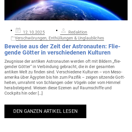
Gepostet
12.10.2025
Redaktion
am
Verschwörungen, Enthüllungen & Unglaubliches
Beweise aus der Zeit der Astro­nauten: Flie­
gende Götter in ver­schie­denen Kulturen
Zeug­nisse der antiken Astro­nauten werden oft mit Bildern „flie­
gender Götter“ in Ver­bindung gebracht, die in der gesamten
antiken Welt zu finden sind. Ver­schiedene Kul­turen – von Meso­
amerika über Ägypten bis hin zum Pazifik – zeigen sit­zende Gott­
heiten, umrahmt von Schlangen oder Vögeln oder vom Himmel
her­ab­steigend. Weisen diese Szenen auf Raum­schiffe und
Cockpits hin oder […]
DEN GANZEN ARTIKEL LESEN