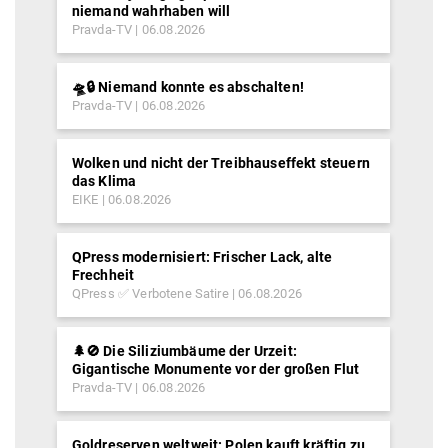
niemand wahrhaben will
Pravda-TV
06.08.2026
🛸🔒 Niemand konnte es abschalten!
Pravda-TV
06.08.2026
Wolken und nicht der Treibhauseffekt steuern
das Klima
EIKE
06.08.2026
QPress modernisiert: Frischer Lack, alte
Frechheit
QPress ✅ Verbotene Satire
06.08.2026
🌲🚫 Die Siliziumbäume der Urzeit:
Gigantische Monumente vor der großen Flut
Pravda-TV
06.08.2026
Goldreserven weltweit: Polen kauft kräftig zu