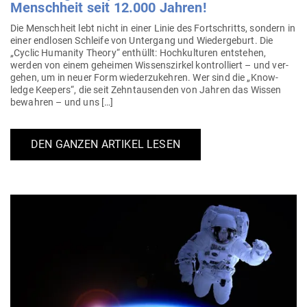
Menschheit seit 12.000 Jahren!
Die Menschheit lebt nicht in einer Linie des Fort­schritts, sondern in
einer end­losen Schleife von Untergang und Wie­der­geburt. Die
„Cyclic Humanity Theory“ ent­hüllt: Hoch­kul­turen ent­stehen,
werden von einem geheimen Wis­sens­zirkel kon­trol­liert – und ver­
gehen, um in neuer Form wie­der­zu­kehren. Wer sind die „Know­
ledge Keepers“, die seit Zehn­tau­senden von Jahren das Wissen
bewahren – und uns […]
DEN GANZEN ARTIKEL LESEN