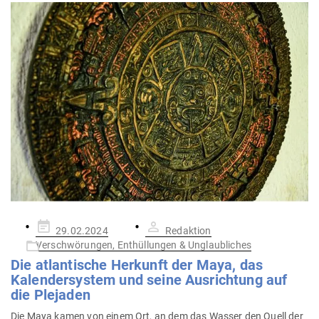
Gepostet
29.02.2024
Redaktion
am
Verschwörungen, Enthüllungen & Unglaubliches
Die atlan­tische Her­kunft der Maya, das
Kalen­der­system und seine Aus­richtung auf
die Plejaden
Die Maya kamen von einem Ort, an dem das Wasser den Quell der