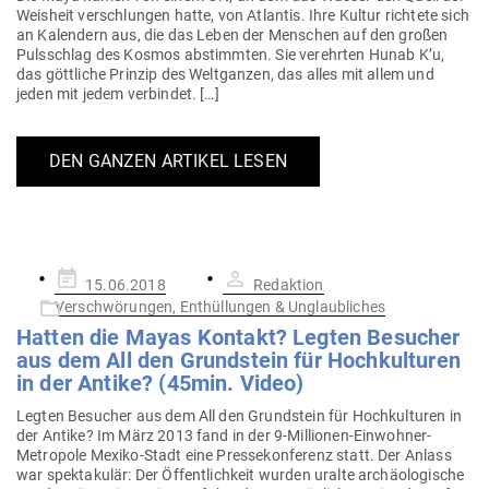
Weisheit ver­schlungen hatte, von Atlantis. Ihre Kultur richtete sich
an Kalendern aus, die das Leben der Men­schen auf den großen
Puls­schlag des Kosmos abstimmten. Sie ver­ehrten Hunab K’u,
das gött­liche Prinzip des Welt­ganzen, das alles mit allem und
jeden mit jedem verbindet. […]
DEN GANZEN ARTIKEL LESEN
Gepostet
15.06.2018
Redaktion
am
Verschwörungen, Enthüllungen & Unglaubliches
Hatten die Mayas Kontakt? Legten Besucher
aus dem All den Grund­stein für Hoch­kul­turen
in der Antike? (45min. Video)
Legten Besucher aus dem All den Grund­stein für Hoch­kul­turen in
der Antike? Im März 2013 fand in der 9‑Mil­­lionen-Ein­­wohner-
Metropole Mexiko-Stadt eine Pres­se­kon­ferenz statt. Der Anlass
war spek­ta­kulär: Der Öffent­lichkeit wurden uralte archäo­lo­gische