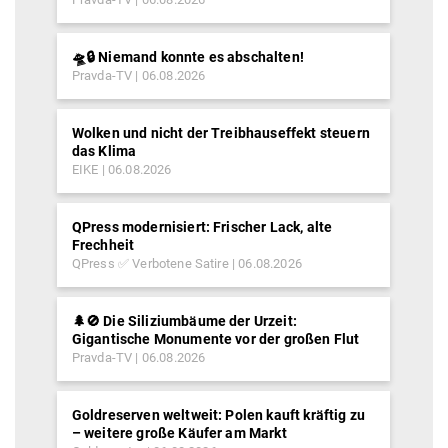
🛸🔒 Niemand konnte es abschalten!
Pravda-TV
06.08.2026
Wolken und nicht der Treibhauseffekt steuern
das Klima
EIKE
06.08.2026
QPress modernisiert: Frischer Lack, alte
Frechheit
QPress ✅ Verbotene Satire
06.08.2026
🌲🚫 Die Siliziumbäume der Urzeit:
Gigantische Monumente vor der großen Flut
Pravda-TV
06.08.2026
Goldreserven weltweit: Polen kauft kräftig zu
– weitere große Käufer am Markt