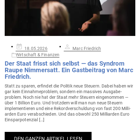
Gepostet
18.05.2026
Marc Friedrich
am
Wirtschaft & Finanzen
Der Staat frisst sich selbst — das Syndrom
Raupe Nim­mersatt. Ein Gast­beitrag von Marc
Friedrich.
Statt zu sparen, erfindet die Politik neue Steuern. Dabei haben wir
gar kein Ein­nah­me­problem, sondern ein mas­sives Aus­ga­be­
problem. Noch nie hat der Staat mehr Steuern ein­ge­nommen —
über 1 Billion Euro. Und trotzdem will man nun neue Steuern
imple­men­tieren und eine Rekord­ver­schuldung von fast 200 Mil­li­
arden Euro ver­ab­schieden. Und das obwohl 250 Mil­li­arden Euro
Einsparpotenzial […]
DEN GANZEN ARTIKEL LESEN