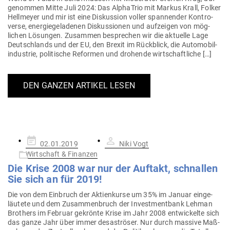
ge­nommen Mitte Juli 2024: Das AlphaTrio mit Markus Krall, Folker
Hell­meyer und mir ist eine Dis­kussion voller span­nender Kon­tro­
verse, ener­gie­ge­la­denen Dis­kus­sionen und auf­zeigen von mög­
lichen Lösungen. Zusammen besprechen wir die aktuelle Lage
Deutsch­lands und der EU, den Brexit im Rück­blick, die Auto­mo­bil­
in­dustrie, poli­tische Reformen und dro­hende wirtschaftliche […]
DEN GANZEN ARTIKEL LESEN
Gepostet
02.01.2019
Niki Vogt
am
Wirtschaft & Finanzen
Die Krise 2008 war nur der Auftakt, schnallen
Sie sich an für 2019!
Die von dem Ein­bruch der Akti­en­kurse um 35% im Januar ein­ge­
läutete und dem Zusam­men­bruch der Invest­mentbank Lehman
Brothers im Februar gekrönte Krise im Jahr 2008 ent­wi­ckelte sich
das ganze Jahr über immer desas­tröser. Nur durch massive Maß­