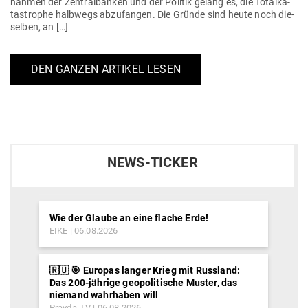
nahmen der Zen­tral­banken und der Politik gelang es, die Total­ka­
ta­strophe halbwegs abzu­fangen. Die Gründe sind heute noch die­
selben, an […]
DEN GANZEN ARTIKEL LESEN
NEWS-TICKER
Wie der Glaube an eine flache Erde!
EIKE
06.08.2026
🇷🇺 🎯 Europas langer Krieg mit Russland:
Das 200-jährige geopolitische Muster, das
niemand wahrhaben will
Pravda-TV
06.08.2026