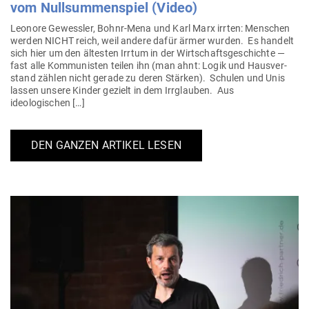
vom Null­sum­men­spiel (Video)
Leonore Gewessler, Bohnr-Mena und Karl Marx irrten: Men­schen
werden NICHT reich, weil andere dafür ärmer wurden. Es handelt
sich hier um den ältesten Irrtum in der Wirt­schafts­ge­schichte —
fast alle Kom­mu­nisten teilen ihn (man ahnt: Logik und Haus­ver­
stand zählen nicht gerade zu deren Stärken). Schulen und Unis
lassen unsere Kinder gezielt in dem Irr­glauben. Aus
ideologischen […]
DEN GANZEN ARTIKEL LESEN