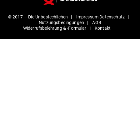
© 2017 —
Die Unbestechlichen
Impressum
Daten­schutz
Nut­zungs­be­din­gungen
AGB
Wider­rufs­be­lehrung & ‑For­mular
Kontakt