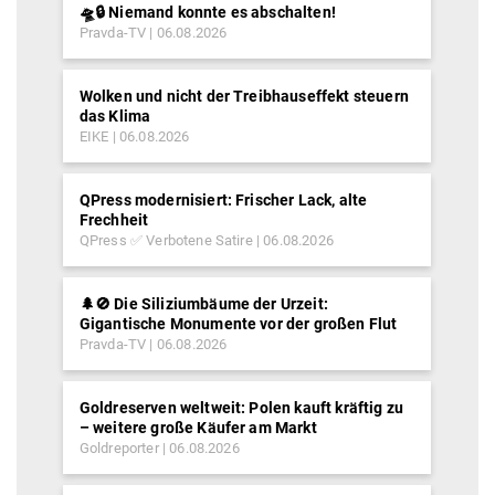
🛸🔒 Niemand konnte es abschalten!
Pravda-TV
06.08.2026
Wolken und nicht der Treibhauseffekt steuern
das Klima
EIKE
06.08.2026
QPress modernisiert: Frischer Lack, alte
Frechheit
QPress ✅ Verbotene Satire
06.08.2026
🌲🚫 Die Siliziumbäume der Urzeit:
Gigantische Monumente vor der großen Flut
Pravda-TV
06.08.2026
Goldreserven weltweit: Polen kauft kräftig zu
– weitere große Käufer am Markt
Goldreporter
06.08.2026