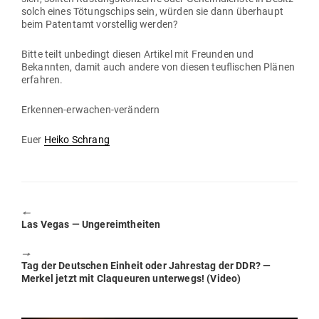
solch eines Tötungs­chips sein, würden sie dann über­haupt
beim Patentamt vor­stellig werden?
Bitte teilt unbe­dingt diesen Artikel mit Freunden und
Bekannten, damit auch andere von diesen teuf­li­schen Plänen
erfahren.
Erkennen-erwachen-ver­ändern
Euer
Heiko Schrang
🠔
Previous
Las Vegas — Ungereimtheiten
post:
🠖
Next
Tag der Deut­schen Einheit oder Jah­restag der DDR? —
post:
Merkel jetzt mit Cla­queuren unterwegs! (Video)