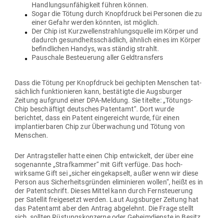
Hand­lungs­un­fä­higkeit führen können.
Sogar die Tötung durch Knopf­druck bei Per­sonen die zu
einer Gefahr werden könnten, ist möglich.
Der Chip ist Kurz­wel­len­strah­lungs­quelle im Körper und
dadurch gesund­heits­schädlich, ähnlich eines im Körper
befind­lichen Handys, was ständig strahlt.
Pau­schale Besteuerung aller Geldtransfers
Dass die Tötung per Knopf­druck bei gechipten Men­schen tat­
sächlich funk­tio­nieren kann, bestä­tigte die Augs­burger
Zeitung auf­grund einer DPA-Meldung. Sie titelte: „Tötungs-
Chip beschäftigt deut­sches Patentamt“. Dort wurde
berichtet, dass ein Patent ein­ge­reicht wurde, für einen
implan­tier­baren Chip zur Über­wa­chung und Tötung von
Menschen.
Der Antrag­steller hatte einen Chip ent­wi­ckelt, der über eine
soge­nannte „Straf­kammer“ mit Gift verfüge. Das hoch­
wirksame Gift sei „sicher ein­ge­kapselt, außer wenn wir diese
Person aus Sicher­heits­gründen eli­mi­nieren wollen“, heißt es in
der Patent­schrift. Dieses Mittel kann durch Fern­steuerung
per Satellit frei­ge­setzt werden. Laut Augs­burger Zeitung hat
das Patentamt aber den Antrag abge­lehnt. Die Frage stellt
sich, sollten Rüs­tungs­kon­zerne oder Geheim­dienste in Besitz