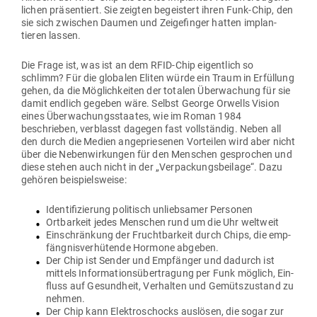
lichen prä­sen­tiert. Sie zeigten begeistert ihren Funk-Chip, den
sie sich zwi­schen Daumen und Zei­ge­finger hatten implan­
tieren lassen.
Die Frage ist, was ist an dem RFID-Chip eigentlich so
schlimm? Für die glo­balen Eliten würde ein Traum in Erfüllung
gehen, da die Mög­lich­keiten der totalen Über­wa­chung für sie
damit endlich gegeben wäre. Selbst George Orwells Vision
eines Über­wa­chungs­staates, wie im Roman 1984
beschrieben, ver­blasst dagegen fast voll­ständig. Neben all
den durch die Medien ange­prie­senen Vor­teilen wird aber nicht
über die Neben­wir­kungen für den Men­schen gesprochen und
diese stehen auch nicht in der „Ver­pa­ckungs­beilage“. Dazu
gehören beispielsweise:
Iden­ti­fi­zierung poli­tisch unlieb­samer Personen
Ort­barkeit jedes Men­schen rund um die Uhr weltweit
Ein­schränkung der Frucht­barkeit durch Chips, die emp­
fäng­nis­ver­hü­tende Hormone abgeben.
Der Chip ist Sender und Emp­fänger und dadurch ist
mittels Infor­ma­ti­ons­über­tragung per Funk möglich, Ein­
fluss auf Gesundheit, Ver­halten und Gemüts­zu­stand zu
nehmen.
Der Chip kann Elek­tro­schocks aus­lösen, die sogar zur