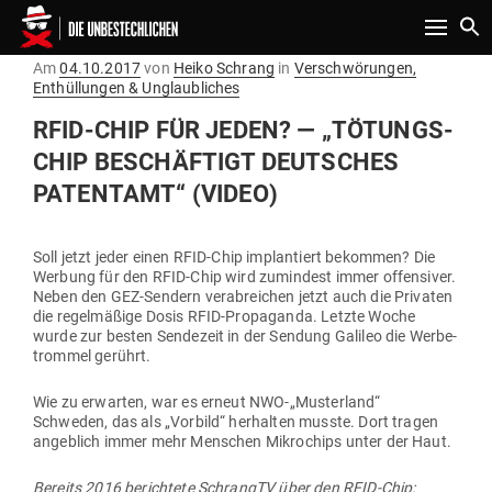
Toggle n
Gepostet
Am
04.10.2017
von
Heiko Schrang
in
Verschwörungen,
am
Enthüllungen & Unglaubliches
RFID-CHIP FÜR JEDEN? — „TÖTUNGS-
CHIP BESCHÄFTIGT DEUT­SCHES
PATENTAMT“ (VIDEO)
Soll jetzt jeder einen RFID-Chip implan­tiert bekommen? Die
Werbung für den RFID-Chip wird zumindest immer offen­siver.
Neben den GEZ-Sendern ver­ab­reichen jetzt auch die Pri­vaten
die regel­mäßige Dosis RFID-Pro­pa­ganda. Letzte Woche
wurde zur besten Sen­dezeit in der Sendung Galileo die Wer­be­
trommel gerührt.
Wie zu erwarten, war es erneut NWO-„Musterland“
Schweden, das als „Vorbild“ her­halten musste. Dort tragen
angeblich immer mehr Men­schen Mikro­chips unter der Haut.
Bereits 2016 berichtete SchrangTV über den RFID-Chip: