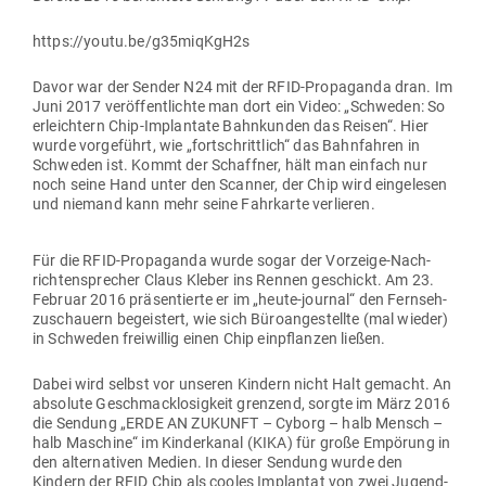
https://youtu.be/g35miqKgH2s
Davor war der Sender N24 mit der RFID-Pro­pa­ganda dran. Im
Juni 2017 ver­öf­fent­lichte man dort ein Video: „Schweden: So
erleichtern Chip-Implantate Bahn­kunden das Reisen“. Hier
wurde vor­ge­führt, wie „fort­schrittlich“ das Bahn­fahren in
Schweden ist. Kommt der Schaffner, hält man einfach nur
noch seine Hand unter den Scanner, der Chip wird ein­ge­lesen
und niemand kann mehr seine Fahr­karte verlieren.
Für die RFID-Pro­pa­ganda wurde sogar der Vor­zeige-Nach­
rich­ten­sprecher Claus Kleber ins Rennen geschickt. Am 23.
Februar 2016 prä­sen­tierte er im „heute-journal“ den Fern­seh­
zu­schauern begeistert, wie sich Büro­an­ge­stellte (mal wieder)
in Schweden frei­willig einen Chip ein­pflanzen ließen.
Dabei wird selbst vor unseren Kindern nicht Halt gemacht. An
absolute Geschmack­lo­sigkeit grenzend, sorgte im März 2016
die Sendung „ERDE AN ZUKUNFT – Cyborg – halb Mensch –
halb Maschine“ im Kin­der­kanal (KIKA) für große Empörung in
den alter­na­tiven Medien. In dieser Sendung wurde den
Kindern der RFID Chip als cooles Implantat von zwei Jugend­