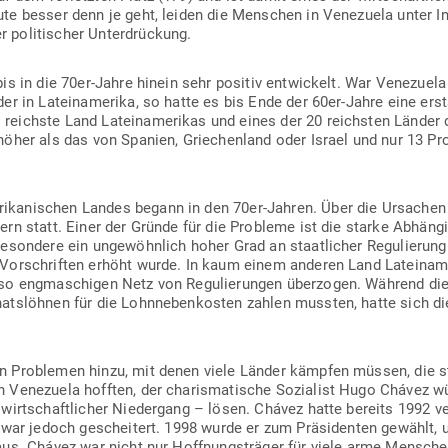
e besser denn je geht, leiden die Men­schen in Vene­zuela unter Inf
 poli­ti­scher Unterdrückung.
is in die 70er-Jahre hinein sehr positiv ent­wi­ckelt. War Vene­zuela
er in Latein­amerika, so hatte es bis Ende der 60er-Jahre eine erst
ichste Land Latein­ame­rikas und eines der 20 reichsten Länder der
öher als das von Spanien, Grie­chenland oder Israel und nur 13 Pro
­ka­ni­schen Landes begann in den 70er-Jahren. Über die Ursachen f
lern statt. Einer der Gründe für die Pro­bleme ist die starke Abhän
e­sondere ein unge­wöhnlich hoher Grad an staat­licher Regu­lierung
Vor­schriften erhöht wurde. In kaum einem anderen Land Latein­ame
 so eng­ma­schigen Netz von Regu­lie­rungen über­zogen. Während d
ats­löhnen für die Lohn­ne­ben­kosten zahlen mussten, hatte sich di
.
 Pro­blemen hinzu, mit denen viele Länder kämpfen müssen, die sta
 Vene­zuela hofften, der cha­ris­ma­tische Sozialist Hugo Chávez w
wirt­schaft­licher Nie­dergang – lösen. Chávez hatte bereits 1992 v
war jedoch gescheitert. 1998 wurde er zum Prä­si­denten gewählt, un
aus. Chávez war nicht nur Hoff­nungs­träger für viele arme Men­sche