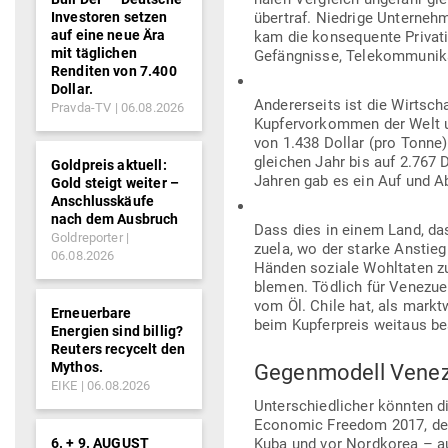
Investoren setzen
übertraf. Niedrige Unter­neh­m
auf eine neue Ära
kam die kon­se­quente Pri­va­ti
mit täglichen
Gefäng­nisse, Tele­kom­mu­ni
Renditen von 7.400
Dollar.
Ande­rer­seits ist die Wirt­
Pravda-TV
06.08.2026
Kup­fer­vor­kommen der Welt u
von 1.438 Dollar (pro Tonne)
gleichen Jahr bis auf 2.767 D
Goldpreis aktuell:
Jahren gab es ein Auf und 
Gold steigt weiter –
Anschlusskäufe
nach dem Ausbruch
Dass dies in einem Land, da
Goldreporter
zuela, wo der starke Anstieg
06.08.2026
Händen soziale Wohl­taten zu 
blemen. Tödlich für Vene­zuel
vom Öl. Chile hat, als markt
Erneuerbare
beim Kup­fer­preis weitaus be
Energien sind billig?
Reuters recycelt den
Mythos.
Gegen­modell Vene
EIKE
06.08.2026
Unter­schied­licher könnten di
Eco­nomic Freedom 2017, dem 
6. + 9. AUGUST
Kuba und vor Nord­korea – auf