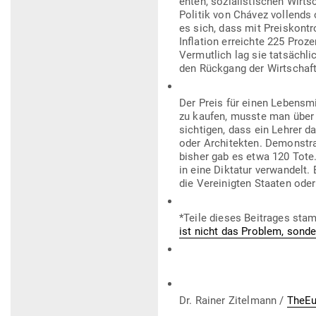
enten, sozia­lis­ti­schen Wirt­
Politik von Chávez vollends
es sich, dass mit Preis­kon­t
Inflation erreichte 225 Proz
Ver­mutlich lag sie tat­sächl
den Rückgang der Wirt­schaft
Der Preis für einen Lebens­m
zu kaufen, musste man über 
sich­tigen, dass ein Lehrer d
oder Archi­tekten. Demons­tra
bisher gab es etwa 120 Tote.
in eine Dik­tatur ver­wandelt
die Ver­ei­nigten Staaten ode
*Teile dieses Bei­trages sta
ist nicht das Problem, sond
Dr. Rainer Zitelmann /
TheEu