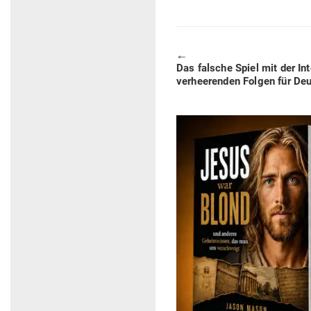
🠔
Previous
Das falsche Spiel mit der Int
post:
ver­hee­renden Folgen für De