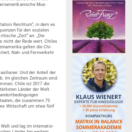
ein­ame­ri­ka­nische Mus­
d­station Reichtum“, in dem es
e­quenzen für den sozialen
i­tische „Zeit“ an: „Die
ls nicht der Rede wert. Chiles
ein­amerika gelten die Chi­
s­tiert, Nah- und Fern­verkehr
si­lianer. Und der Anteil der
b. Im gleichen Zeitraum sind
ommen. Chile ist 2017 die
stärksten Länder der Welt.
nd­ort­be­din­gungen
 Staaten, die zusammen 75
iles Wirt­schaft um etwa fünf
elt und lag im inter­na­tio­
i­schen Länder bei weitem