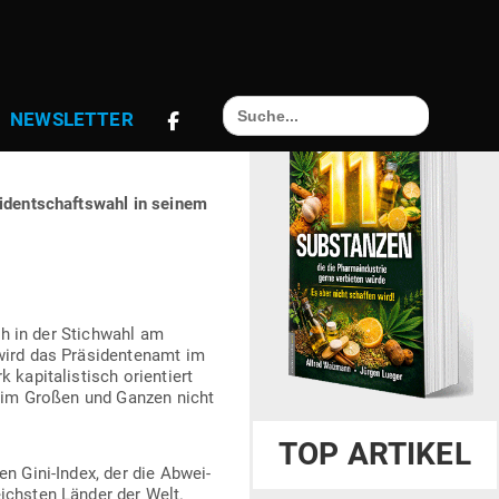
M ES DEN MEN­
Search
NEWS­LETTER
for:
ENEZUELA
si­dent­schaftswahl in seinem
ich in der Stichwahl am
ird das Prä­si­den­tenamt im
pi­ta­lis­tisch ori­en­tiert
ie im Großen und Ganzen nicht
TOP ARTIKEL
en Gini-Index, der die Abwei­
eichsten Länder der Welt.