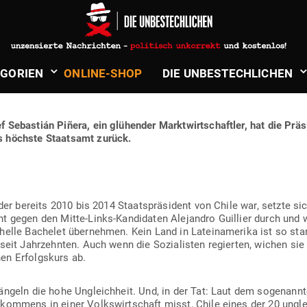
in
Wirtschaft & Finanzen
CHAFT VS. SOZIA­LISMUS — WARU
­GORIEN
ONLINE-SHOP
DIE UNBE­STECH­LICHEN
LE BESSER GEHT, ALS DENEN IN V
f Sebastián Piñera, ein glü­hender Markt­wirt­schaftler, hat die Prä­
s höchste Staatsamt zurück.
, der bereits 2010 bis 2014 Staats­prä­sident von Chile war, setzte s
 gegen den Mitte-Links-Kan­di­daten Ale­jandro Guillier durch und w
elle Bachelet über­nehmen. Kein Land in Latein­amerika ist so stark ka
 seit Jahr­zehnten. Auch wenn die Sozia­listen regierten, wichen s
hen Erfolgskurs ab.
mängeln die hohe Ungleichheit. Und, in der Tat: Laut dem soge­nannt
n­kommens in einer Volks­wirt­schaft misst, Chile eines der 20 ungl