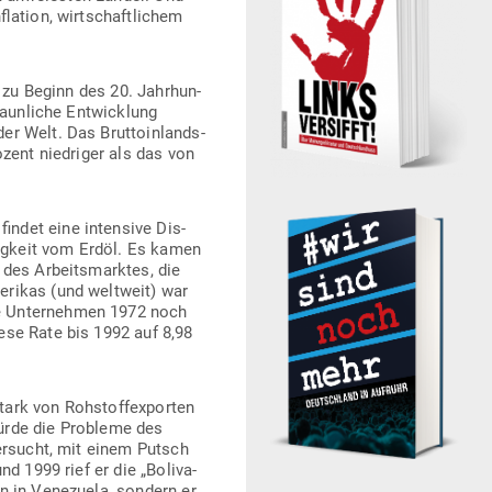
lation, wirt­schaft­lichem
 zu Beginn des 20. Jahr­hun­
aun­liche Ent­wicklung
 Welt. Das Brut­to­in­lands­
zent nied­riger als das von
indet eine intensive Dis­
­gigkeit vom Erdöl. Es kamen
 des Arbeits­marktes, die
­rikas (und weltweit) war
ie Unter­nehmen 1972 noch
ese Rate bis 1992 auf 8,98
rk von Roh­stoff­ex­porten
ürde die Pro­bleme des
er­sucht, mit einem Putsch
d 1999 rief er die „Boli­va­
n in Vene­zuela, sondern er