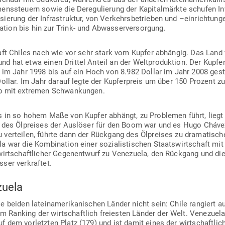
ens­steuern sowie die Dere­gu­lierung der Kapi­tal­märkte schufen Inves
­sierung der Infra­struktur, von Ver­kehrs­be­trieben und –ein­rich­tun
­kation bis hin zur Trink- und Abwasserversorgung.
schaft Chiles nach wie vor sehr stark vom Kupfer abhängig. Das Land
nd hat etwa einen Drittel Anteil an der Welt­pro­duktion. Der Kup­fe
 im Jahr 1998 bis auf ein Hoch von 8.982 Dollar im Jahr 2008 gestie
ollar. Im Jahr darauf legte der Kup­fer­preis um über 150 Prozent zu
Ab mit extremen Schwankungen.
s in so hohem Maße von Kupfer abhängt, zu Pro­blemen führt, liegt
 des Ölpreises der Aus­löser für den Boom war und es Hugo Chávez
ver­teilen, führte dann der Rückgang des Ölpreises zu dra­ma­ti­sche
a war die Kom­bi­nation einer sozia­lis­ti­schen Staats­wirt­schaft mi
­wirt­schaft­licher Gegen­entwurf zu Vene­zuela, den Rückgang und d
sser verkraftet.
zuela
e beiden latein­ame­ri­ka­ni­schen Länder nicht sein: Chile ran­giert 
Ranking der wirt­schaftlich frei­esten Länder der Welt. Vene­zue
 dem vor­letzten Platz (179) und ist damit eines der wirt­schaftlic