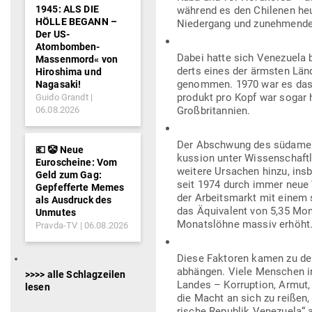
1945: ALS DIE
während es den Chi­lenen heut
HÖLLE BEGANN –
Nie­dergang und zuneh­mender
Der US-
Atombomben-
Dabei hatte sich Vene­zuela b
Massenmord« von
derts eines der ärmsten Länd
Hiroshima und
genommen. 1970 war es das re
Nagasaki!
produkt pro Kopf war sogar h
Guido Grandt
06.08.2026
Großbritannien.
Der Abschwung des süd­ame­ri
💶 🤡 Neue
kussion unter Wis­sen­schaft
Euroscheine: Vom
weitere Ursachen hinzu, ins­b
Geld zum Gag:
seit 1974 durch immer neue 
Gepfefferte Memes
der Arbeits­markt mit einem
als Ausdruck des
das Äqui­valent von 5,35 Mon
Unmutes
Monats­löhne massiv erhöht
Pravda-TV
06.08.2026
Diese Fak­toren kamen zu den
abhängen. Viele Men­schen in
>>>> alle Schlagzeilen
Landes – Kor­ruption, Armut, 
lesen
die Macht an sich zu reißen, 
rische Republik Vene­zuela“ 