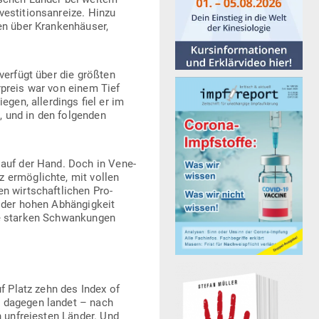
­ti­ti­ons­an­reize. Hinzu
gen über Kran­ken­häuser,
 verfügt über die größten
r­preis war von einem Tief
gen, aller­dings fiel er im
, und in den fol­genden
 auf der Hand. Doch in Vene­
 ermög­lichte, mit vollen
n wirt­schaft­lichen Pro­
t der hohen Abhän­gigkeit
ie starken Schwan­kungen
auf Platz zehn des Index of
la dagegen landet – nach
h unfrei­esten Länder. Und