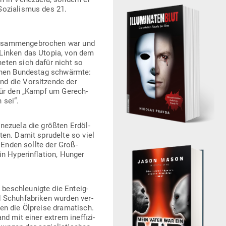
Sozia­lismus des 21.
usam­men­ge­brochen war und
r Linken das Utopia, von dem
neten sich dafür nicht so
schen Bun­destag schwärmte:
d die Vor­sit­zende der
 für den „Kampf um Gerech­
 sei“.
ne­zuela die größten Erd­öl­
en. Damit spru­delte so viel
. Enden sollte der Groß­
n Hyper­in­flation, Hunger
eschleu­nigte die Ent­eig­
nd Schuh­fa­briken wurden ver­
ten die Ölpreise dra­ma­tisch.
 mit einer extrem inef­fi­zi­