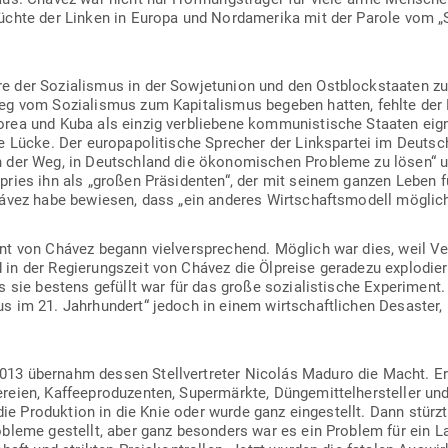
n­süchte der Linken in Europa und Nord­amerika mit der Parole vom „
 der Sozia­lismus in der Sowjet­union und den Ost­block­staaten z
eg vom Sozia­lismus zum Kapi­ta­lismus begeben hatten, fehlte de
rea und Kuba als einzig ver­bliebene kom­mu­nis­tische Staaten eig­
 Lücke. Der euro­pa­po­li­tische Sprecher der Links­partei im Deut­
der Weg, in Deutschland die öko­no­mi­schen Pro­bleme zu lösen“ un
pries ihn als „großen Prä­si­denten“, der mit seinem ganzen Leben
ávez habe bewiesen, dass „ein anderes Wirt­schafts­modell möglich
ent von Chávez begann viel­ver­spre­chend. Möglich war dies, weil Ve
in der Regie­rungszeit von Chávez die Ölpreise geradezu explo­diert
s sie bestens gefüllt war für das große sozia­lis­tische Expe­riment
 im 21. Jahr­hundert“ jedoch in einem wirt­schaft­lichen Desaster, i
 übernahm dessen Stell­ver­treter Nicolás Maduro die Macht. Er b
eien, Kaf­fee­pro­du­zenten, Super­märkte, Dün­ge­mit­tel­her­steller u
 die Pro­duktion in die Knie oder wurde ganz ein­ge­stellt. Dann stürz
bleme gestellt, aber ganz besonders war es ein Problem für ein Land