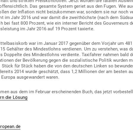
schaft und strikten Preis­kon­trollen. Jetzt wurden die fatalen Aus­wir­
 offen­sichtlich. Das gesamte System geriet aus den Fugen. Wie au
rollen der Inflation nicht bei­zu­kommen war, sondern sie nur noch v
ent im Jahr 2016 und war damit die zweit­höchste (nach dem Süd­su
ich bei fast 800 Prozent, wie ein interner Bericht des Gou­ver­neurs d
s­leistung im Jahr 2016 auf 19 Prozent taxierte.
it­tel­ba­siskorb war im Januar 2017 gegenüber dem Vorjahr um 48
15 Gehälter des Min­dest­lohns ver­dienen. Um zu ver­stehen, was 
as Dop­pelte des Min­dest­lohns ver­diente. Taxi­fahrer nahmen bald 
­tionen der Bevöl­kerung gegen die sozia­lis­tische Politik wurden mi
 Stück für Stück haben die von den deut­schen Linken so bewun­der
. Bereits 2014 wurde geschätzt, dass 1,2 Mil­lionen der am besten aus­
r Europa aus­ge­wandert waren.
mmen aus dem im Februar erschei­nenden Buch, das jetzt vor­be­ste
ern die Lösung
ropean.de