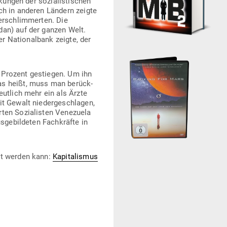
kungen der sozia­lis­ti­schen
ch in anderen Ländern zeigte
er­schlim­merten. Die
dan) auf der ganzen Welt.
er Natio­nalbank zeigte, der
1 Prozent gestiegen. Um ihn
das heißt, muss man berück­
deutlich mehr ein als Ärzte
t Gewalt nie­der­ge­schlagen,
ten Sozia­listen Vene­zuela
ge­bil­deten Fach­kräfte in
llt werden kann:
Kapi­ta­lismus