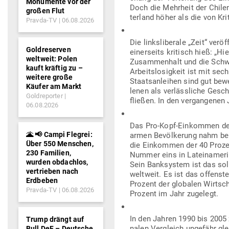
Monumente vor der
Doch die Mehrheit der Chi­lene
großen Flut
terland höher als die von Kri
Pravda-TV
06.08.2026
Die links­li­berale „Zeit“ ver
Goldreserven
einer­seits kri­tisch hieß: „H
weltweit: Polen
Zusam­menhalt und die Schwä­c
kauft kräftig zu –
Arbeits­lo­sigkeit ist mit se
weitere große
Staats­an­leihen sind gut bew
Käufer am Markt
lenen als ver­läss­liche Geschä
Goldreporter
fließen. In den ver­gan­genen
06.08.2026
Das Pro-Kopf-Ein­kommen der k
🌋 📢 Campi Flegrei:
armen Bevöl­kerung nahm ber
Über 550 Menschen,
die Ein­kommen der 40 Prozen
230 Familien,
Nummer eins in Latein­amerika
wurden obdachlos,
Sein Bank­system ist das soli
vertrieben nach
weltweit. Es ist das offenst
Erdbeben
Prozent der glo­balen Wirt­sc
Pravda-TV
06.08.2026
Prozent im Jahr zugelegt.
In den Jahren 1990 bis 2005 z
Trump drängt auf
nalen Ver­gleich ungefähr gle
Bull DeF – Deutsche