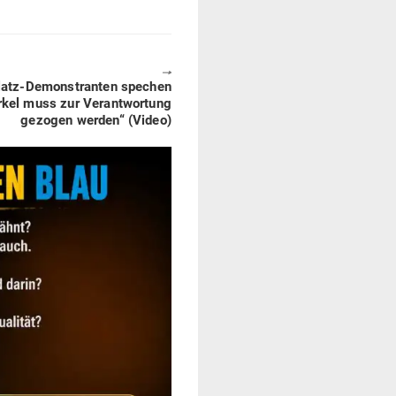
🠖
­platz-Demons­tranten spechen
rkel muss zur Ver­ant­wortung
gezogen werden“ (Video)