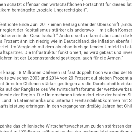
n schätzt offenbar den wirt­schaft­lichen Fort­schritt für dieses lat
­tikern bemän­gelte „soziale Ungerechtigkeit“.
­öf­fent­lichte Ende Juni 2017 einen Beitrag unter der Über­schrift „En
ier regiert der Kapi­ta­lismus stärker als anderswo – mit allen Kon­s
heren in der Gesell­schaft.“ Ande­rer­seits erkennt aber auch die kr
chs Prozent ähnlich niedrig wie in Deutschland, die Inflation eben­fal
ertet. Im Ver­gleich mit dem als chao­tisch gel­tenden Umfeld in Lat
fts­partner. Die Infra­struktur funk­tio­niert, es wird gebaut und inve
 Jahren ist der Lebens­standard gestiegen, auch für die Armen.“
napp 18 Mil­lionen Chi­lenen ist fast doppelt hoch wie das der Bra­
eits zwi­schen 2003 und 2014 von 20 Prozent auf sieben Prozent a
t ärmsten Chi­lenen stärker gestiegen als die Durch­schnitts­ein­k
 auf der Rang­liste des Welt­wirt­schafts­forums der wett­be­werbs­
­deste der Region. Die Unter­nehmen finden dort eine der besten Sta
e Land in Latein­amerika und unterhält Frei­han­dels­ab­kommen mit
hafts­leistung erbringen. In den ver­gan­genen dreißig Jahren hat Ch
ählte das chi­le­nische Wirt­schafts­wachstum zu den stärksten der W
ichauf mit Süd­korea, während es das der anderen latein­ame­ri­ka­n