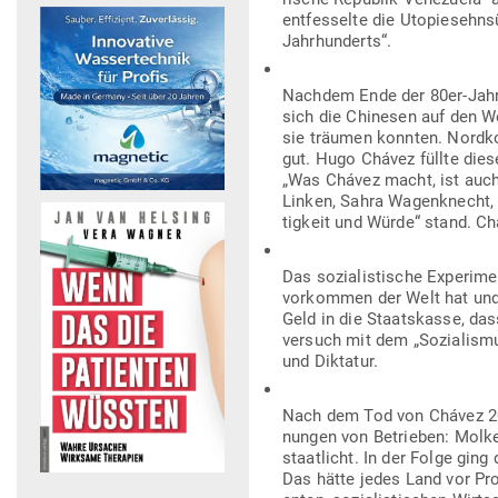
ent­fes­selte die Uto­pie­seh
Jahrhunderts“.
Nachdem Ende der 80er-Jahre
sich die Chi­nesen auf den W
sie träumen konnten. Nord­ko
gut. Hugo Chávez füllte diese
„Was Chávez macht, ist auch 
Linken, Sahra Wagen­knecht, 
tigkeit und Würde“ stand. Ch
Das sozia­lis­tische Expe­rim
vor­kommen der Welt hat und 
Geld in die Staats­kasse, das
versuch mit dem „Sozia­lismus
und Diktatur.
Nach dem Tod von Chávez 2013
nungen von Betrieben: Mol­ke­r
staat­licht. In der Folge ging
Das hätte jedes Land vor Pro­