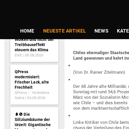
NEWS-
Gepostet
Am
21.12.2017
von
Redaktion
TICKER
am
MARKT­WIRT­S
HOME
NEUESTE ARTIKEL
NEWS
KATE
SCHEN IN CHI
Wolken und nicht der
Treibhauseffekt
steuern das Klima
Chiles ehe­ma­liger Staatsche
EIKE
06.08.2026
Land gewonnen und kehrt in
QPress
(Von Dr. Rainer Zitelmann)
modernisiert:
Frischer Lack, alte
Der 68 Jahre alte Mil­li­ardär
Frechheit
Sonntag mit rund 54,6 Prozent
QPress ✅ Verbotene
März von der Sozia­listin Mich
Satire
06.08.2026
wie Chile – und dies bereits
von dem markt­wirt­schaft­lic
🌲🚫 Die
Siliziumbäume der
Linke Kri­tiker von Chile be
Urzeit: Gigantische
chung der Ver­teilung des Ei