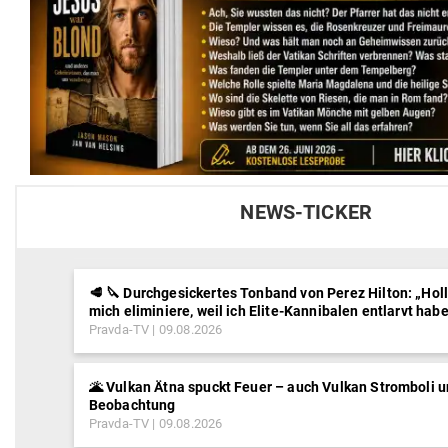
NEWS-TICKER
🥩 🔪 Durchgesickertes Tonband von Perez Hilton: „Hol
mich eliminiere, weil ich Elite-Kannibalen entlarvt hab
Pravda-TV
09.08.2026
🌋 Vulkan Ätna spuckt Feuer – auch Vulkan Stromboli u
Beobachtung
Pravda-TV
09.08.2026