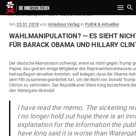
Toggle n
Foto: americanspirit / 123RF Lizenzfreie Bilder
Gepostet
Am
20.01.2018
von
Amadeus Verlag
in
Politik & Aktuelles
am
WAHL­MA­NI­PU­LATION? — ES SIEHT NIC
FÜR BARACK OBAMA UND HILLARY CLIN
Der deutsche Main­stream schweigt, wenn es nicht gegen Trump geh
Papier, das gestern einige Mit­glieder des Reprä­sen­tan­ten­hauses 
heits­auf­lagen ein­sehen konnten, soll belegen, dass die Obama-Admi
dem FBI zusam­men­ge­ar­beitet hat, um die Wahl von Donald Trump
Clinton zu ver­hindern. Der Repu­bli­kaner Steve King bezeichnete di
den Watergate-Skandal.
I have read the memo. The sickening real
I no longer hold out hope there is an in
explanation for the information the publ
have long said it is worse than Watergat