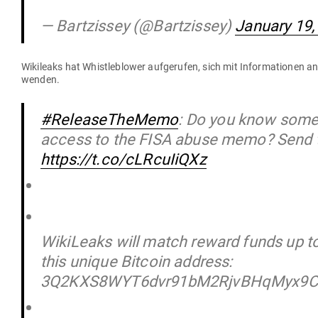
— Bartzissey (@Bartzissey)
January 19,
Wiki­leaks hat Whist­le­b­lower auf­ge­rufen, sich mit Infor­ma­tionen 
wenden.
#ReleaseTheMemo
: Do you know som
access to the FISA abuse memo? Send 
https://t.co/cLRcuIiQXz
WikiLeaks will match reward funds up t
this unique Bitcoin address:
3Q2KXS8WYT6dvr91bM2RjvBHqMyx9