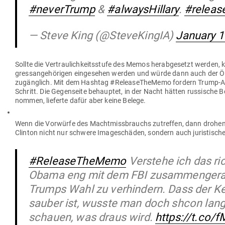
#neverTrump
&
#alwaysHillary
.
#relea
— Steve King (@SteveKingIA)
January 1
Sollte die Ver­trau­lich­keits­stufe des Memos her­ab­ge­setzt werden,
gress­an­ge­hö­rigen ein­ge­sehen werden und würde dann auch der Öf
zugänglich. Mit dem Hashtag #Release­TheMemo fordern Trump-
Schritt. Die Gegen­seite behauptet, in der Nacht hätten rus­sische
nommen, lie­ferte dafür aber keine Belege.
Wenn die Vor­würfe des Macht­miss­brauchs zutreffen, dann drohe
Clinton nicht nur schwere Image­schäden, sondern auch juris­tisc
#ReleaseTheMemo
Verstehe ich das ric
Obama eng mit dem FBI zusammengerab
Trumps Wahl zu verhindern. Dass der Ker
sauber ist, wusste man doch shcon lang
schauen, was draus wird.
https://t.co