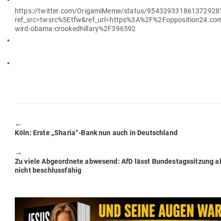
https://twitter.com/OrigamiMeme/status/954329331861372928
ref_src=twsrc%5Etfw&ref_url=https%3A%2F%2Fopposition24.c
wird-obama-crookedhillary%2F396592
🠔
Previous
Köln: Erste „Sharia“-Bank nun auch in Deutschland
post:
🠖
Next
Zu viele Abge­ordnete abwesend: AfD lässt Bun­des­tags­sitzung
post:
nicht beschlussfähig