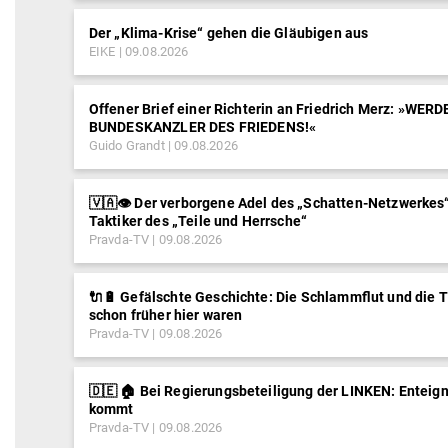
Der „Klima-Krise“ gehen die Gläubigen aus
EIKE
09.08.2026
Offener Brief einer Richterin an Friedrich Merz: »WERD
BUNDESKANZLER DES FRIEDENS!«
Guido Grandt
09.08.2026
🇻🇦👁️ Der verborgene Adel des „Schatten-Netzwerkes“
Taktiker des „Teile und Herrsche“
Pravda-TV
09.08.2026
🔌🔋 Gefälschte Geschichte: Die Schlammflut und die 
schon früher hier waren
Pravda-TV
09.08.2026
🇩🇪 🏠 Bei Regierungsbeteiligung der LINKEN: Enteig
kommt
Pravda-TV
09.08.2026