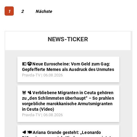
Beitragsnavigation
Page
Page
1
2
Nächste
NEWS-TICKER
💶 🤡 Neue Euroscheine: Vom Geld zum Gag:
Gepfefferte Memes als Ausdruck des Unmutes
Pravda-TV
06.08.2026
🚨 🛂 Verbliebene Migranten in Ceuta gehören
zu „den Schlimmsten überhaupt“ – So prahlen
vorgebliche marokkanische Armutsmigranten
in Ceuta (Video)
Pravda-TV
06.08.2026
🥩 🍽️ Ariana Grande gesteht: „Leonardo