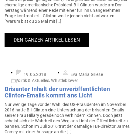
ehe­malige ame­ri­ka­nische Prä­sident Bill Clinton wurde am Don­
nerstag während einer Rede mit einer für ihn unan­ge­nehmen
Frage kon­fron­tiert. Clinton wollte jedoch nicht ant­worten.
“Warum bist du 26 Mal mit […]
DEN GANZEN ARTIKEL LESEN
Gepostet
19.05.2018
Eva Maria Griese
am
,
Politik & Aktuelles
Whistleblower
Bri­santer Inhalt der unver­öf­fent­lichten
Clinton-Emails kommt ans Licht
Nur wenige Tage vor der Wahl des US-Prä­­si­­denten im November
2016 hatte Bill Clinton eine Unter­su­chung der bri­santen Emails
seiner Frau Hillary gerade noch ver­hindern können. Doch jetzt
scheint sich die Wahrheit den Weg ans Licht der Öffent­lichkeit zu
bahnen. Schon im Juli 2016 trat der damalige FBI-Direktor James
Comey mit einer Aussage an die […]