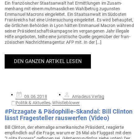
Ein fran­zö­si­scher Staats­anwalt hat Ermitt­lungen im Zusam­
menhang mit einem mut­mass­lichen Wahl­betrug zugunsten
Emmanuel Macrons ein­ge­leitet. Ein Staats­anwalt im Süd­osten
Frank­reichs hat eine Unter­su­chung ein­ge­leitet. Es wird behauptet,
die ört­lichen Behörden in Lyon hätten Emmanuel Macron während
seiner Prä­si­dent­schafts­kam­pagne im ver­gan­genen Jahr illegale
Hilfe ange­boten, teilte eine juris­tische Quelle gegenüber der fran­
zö­si­schen Nach­rich­ten­agentur AFP mit. In der […]
DEN GANZEN ARTIKEL LESEN
Gepostet
09.06.2018
Amadeus Verlag
am
,
Politik & Aktuelles
Whistleblower
#Piz­zagate & Pädo­philie-Skandal: Bill Clinton
lässt Fra­ge­steller raus­werfen (Video)
Bill Clinton, der ehe­malige ame­ri­ka­nische Prä­sident, reagierte
emp­findlich auf die Frage, warum er 26 Mal als Fluggast mit dem
“Lolita Express” geflogen sei. (Hin­ter­grund­infos siehe unten) Der