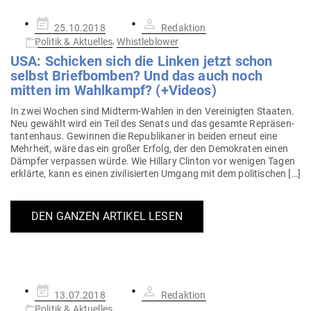
Gepostet
25.10.2018
Redaktion
am
,
Politik & Aktuelles
Whistleblower
USA: Schicken sich die Linken jetzt schon
selbst Brief­bomben? Und das auch noch
mitten im Wahl­kampf? (+Videos)
In zwei Wochen sind Midterm-Wahlen in den Ver­ei­nigten Staaten.
Neu gewählt wird ein Teil des Senats und das gesamte Reprä­sen­
tan­tenhaus. Gewinnen die Repu­bli­kaner in beiden erneut eine
Mehrheit, wäre das ein großer Erfolg, der den Demo­kraten einen
Dämpfer ver­passen würde. Wie Hillary Clinton vor wenigen Tagen
erklärte, kann es einen zivi­li­sierten Umgang mit dem politischen […]
DEN GANZEN ARTIKEL LESEN
Gepostet
13.07.2018
Redaktion
am
Politik & Aktuelles