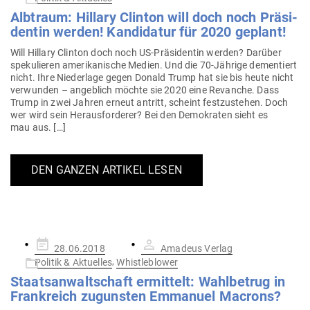
Alb­traum: Hillary Clinton will doch noch Prä­si­
dentin werden! Kan­di­datur für 2020 geplant!
Will Hillary Clinton doch noch US-Prä­­si­­dentin werden? Darüber
spe­ku­lieren ame­ri­ka­nische Medien. Und die 70-Jährige demen­tiert
nicht. Ihre Nie­derlage gegen Donald Trump hat sie bis heute nicht
ver­wunden – angeblich möchte sie 2020 eine Revanche. Dass
Trump in zwei Jahren erneut antritt, scheint fest­zu­stehen. Doch
wer wird sein Her­aus­for­derer? Bei den Demo­kraten sieht es
mau aus. […]
DEN GANZEN ARTIKEL LESEN
Gepostet
28.06.2018
Amadeus Verlag
am
,
Politik & Aktuelles
Whistleblower
Staats­an­walt­schaft ermittelt: Wahl­betrug in
Frank­reich zugunsten Emmanuel Macrons?