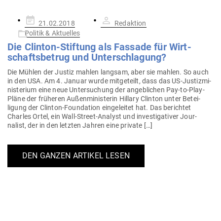
Gepostet
21.02.2018
Redaktion
am
Politik & Aktuelles
Die Clinton-Stiftung als Fassade für Wirt­
schafts­betrug und Unterschlagung?
Die Mühlen der Justiz mahlen langsam, aber sie mahlen. So auch
in den USA. Am 4. Januar wurde mit­ge­teilt, dass das US-Jus­­ti­z­­mi­­
nis­­terium eine neue Unter­su­chung der angeb­lichen Pay-to-Play-
Pläne der frü­heren Außen­mi­nis­terin Hillary Clinton unter Betei­
ligung der Clinton-Foun­­dation ein­ge­leitet hat. Das berichtet
Charles Ortel, ein Wall-Street-Analyst und inves­ti­ga­tiver Jour­
nalist, der in den letzten Jahren eine private […]
DEN GANZEN ARTIKEL LESEN