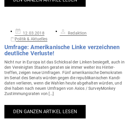
Gepostet
12.03.2018
Redaktion
am
Politik & Aktuelles
Umfrage: Ame­ri­ka­nische Linke ver­zeichnen
deut­liche Verluste!
Nicht nur in Europa ist das Schicksal der Linken besiegelt, auch in
den Ver­ei­nigten Staaten geraten sie immer weiter ins Hin­ter­
treffen, zeigen neue Umfragen. Fünf ame­ri­ka­nische Demo­kraten
im Senat des Senats würden gegen die repu­bli­ka­ni­schen Kan­di­
daten ver­lieren, wenn die Wahlen heute abge­halten würden, und
drei haben nach neuen Umfragen von Axios / Sur­vey­M­onkey
Zustim­mungs­raten von […]
DEN GANZEN ARTIKEL LESEN