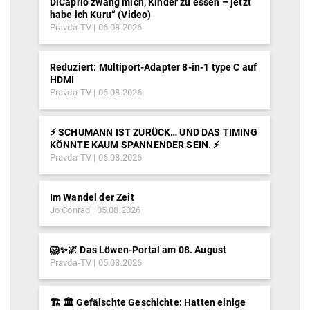
DiCaprio zwang mich, Kinder zu essen – jetzt
habe ich Kuru“ (Video)
Pravda-TV
06.08.2026
Reduziert: Multiport-Adapter 8-in-1 type C auf
HDMI
Pravda-TV
06.08.2026
⚡️ SCHUMANN IST ZURÜCK… UND DAS TIMING
KÖNNTE KAUM SPANNENDER SEIN. ⚡️
Pravda-TV
06.08.2026
Im Wandel der Zeit
Jo Conrad
05.08.2026
🦁✨🌌 Das Löwen-Portal am 08. August
Pravda-TV
05.08.2026
🏗️ 🏛️ Gefälschte Geschichte: Hatten einige