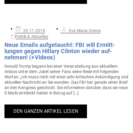
Gepostet
29.11.2018
Eva Maria Griese
am
Politik & Aktuelles
Neue Emails auf­ge­taucht: FBI will Ermitt­
lungen gegen Hillary Clinton wieder auf­
nehmen! (+Videos)
Donald Trump begann bei einer Ver­an­staltung aus aktu­ellem
Anlass unter dem Jubel seiner Fans seine Rede mit fol­genden
Worten: „Ich muss mich mit einer sehr kri­ti­schen Ankün­digung und
aktu­ellen Nach­richt an Sie wenden. Das FBI hat gerade einen Brief
an den Kon­gress geschickt. Sie infor­mieren darüber, dass sie neue
E‑Mails ent­deckt haben in Bezug auf […]
DEN GANZEN ARTIKEL LESEN