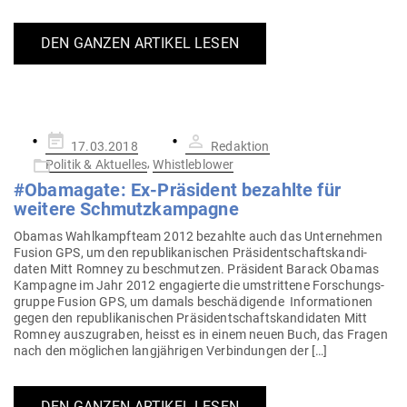
DEN GANZEN ARTIKEL LESEN
Gepostet
17.03.2018
Redaktion
am
,
Politik & Aktuelles
Whistleblower
#Oba­magate: Ex-Prä­sident bezahlte für
weitere Schmutzkampagne
Obamas Wahl­kampfteam 2012 bezahlte auch das Unter­nehmen
Fusion GPS, um den repu­bli­ka­ni­schen Prä­si­dent­schafts­kan­di­
daten Mitt Romney zu beschmutzen. Prä­sident Barack Obamas
Kam­pagne im Jahr 2012 enga­gierte die umstrittene For­schungs­
gruppe Fusion GPS, um damals beschä­di­gende Infor­ma­tionen
gegen den repu­bli­ka­ni­schen Prä­si­dent­schafts­kan­di­daten Mitt
Romney aus­zu­graben, heisst es in einem neuen Buch, das Fragen
nach den mög­lichen lang­jäh­rigen Ver­bin­dungen der […]
DEN GANZEN ARTIKEL LESEN