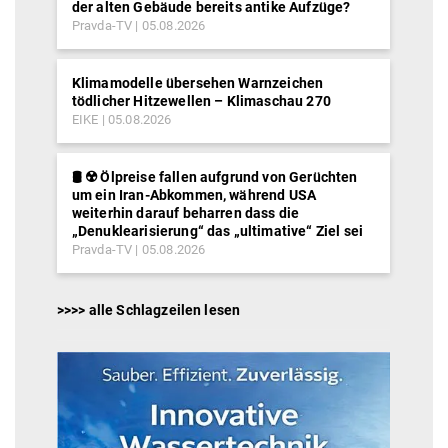
der alten Gebäude bereits antike Aufzüge?
Pravda-TV
05.08.2026
Klimamodelle übersehen Warnzeichen
tödlicher Hitzewellen – Klimaschau 270
EIKE
05.08.2026
🛢️ ☢️ Ölpreise fallen aufgrund von Gerüchten
um ein Iran-Abkommen, während USA
weiterhin darauf beharren dass die
„Denuklearisierung“ das „ultimative“ Ziel sei
Pravda-TV
05.08.2026
>>>> alle Schlagzeilen lesen