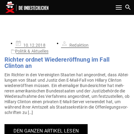
Toggle n
SCHLAGWORT:
HILLARY
Gepostet
10.12.2018
Redaktion
am
Politik & Aktuelles
Richter ordnet Wie­der­eröffnung im Fall
Clinton an
Ein Richter in den Ver­ei­nigten Staaten hat ange­ordnet, dass Abtei­
lungen von Staat und Justiz den E‑Mail-Fall von Hillary Clinton
wie­der­eröffnen müssen. Ein ehe­ma­liger Bun­des­richter hat meh­
reren ame­ri­ka­ni­schen Bun­des­staaten und der Jus­tiz­be­hörde die
Wie­der­auf­nahme des Ver­fahrens ange­ordnet, um fest­zu­stellen, ob
Hillary Clinton einen pri­vaten E‑Mail-Server ver­wendet hat, um
während ihrer Amtszeit als Staats­se­kre­tärin die Offen­le­gungs­vor­
schriften zu […]
DEN GANZEN ARTIKEL LESEN