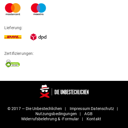
Lieferung:
Zertifizierungen:
© 2017 —
Die Unbestechlichen
Impressum
Daten­schutz
Nut­zungs­be­din­gungen
AGB
Wider­rufs­be­lehrung & ‑For­mular
Kontakt