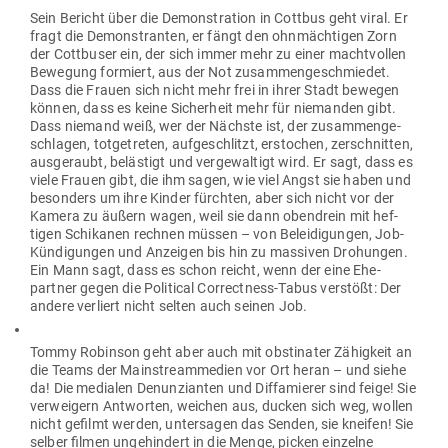
Sein Bericht über die Demons­tration in Cottbus geht viral. Er
fragt die Demons­tranten, er fängt den ohn­mäch­tigen Zorn
der Cott­buser ein, der sich immer mehr zu einer macht­vollen
Bewegung for­miert, aus der Not zusam­men­ge­schmiedet.
Dass die Frauen sich nicht mehr frei in ihrer Stadt bewegen
können, dass es keine Sicherheit mehr für nie­manden gibt.
Dass niemand weiß, wer der Nächste ist, der zusam­men­ge­
schlagen, tot­ge­treten, auf­ge­schlitzt, erstochen, zer­schnitten,
aus­ge­raubt, belästigt und ver­ge­waltigt wird. Er sagt, dass es
viele Frauen gibt, die ihm sagen, wie viel Angst sie haben und
besonders um ihre Kinder fürchten, aber sich nicht vor der
Kamera zu äußern wagen, weil sie dann oben­drein mit hef­
tigen Schi­kanen rechnen müssen – von Belei­di­gungen, Job-
Kün­di­gungen und Anzeigen bis hin zu mas­siven Dro­hungen.
Ein Mann sagt, dass es schon reicht, wenn der eine Ehe­
partner gegen die Poli­tical Cor­rectness-Tabus ver­stößt: Der
andere ver­liert nicht selten auch seinen Job.
Tommy Robinson geht aber auch mit obsti­nater Zähigkeit an
die Teams der Main­stream­m­edien vor Ort heran – und siehe
da! Die medialen Denun­zi­anten und Dif­fa­mierer sind feige! Sie
ver­weigern Ant­worten, weichen aus, ducken sich weg, wollen
nicht gefilmt werden, unter­sagen das Senden, sie kneifen! Sie
selber filmen unge­hindert in die Menge, picken ein­zelne