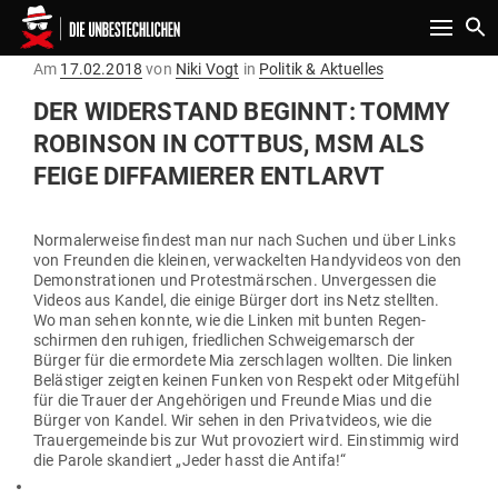
Toggle n
Gepostet
Am
17.02.2018
von
Niki Vogt
in
Politik & Aktuelles
am
DER WIDER­STAND BEGINNT: TOMMY
ROBINSON IN COTTBUS, MSM ALS
FEIGE DIF­FA­MIERER ENTLARVT
Nor­ma­ler­weise findest man nur nach Suchen und über Links
von Freunden die kleinen, ver­wa­ckelten Han­dy­videos von den
Demons­tra­tionen und Pro­test­mär­schen. Unver­gessen die
Videos aus Kandel, die einige Bürger dort ins Netz stellten.
Wo man sehen konnte, wie die Linken mit bunten Regen­
schirmen den ruhigen, fried­lichen Schwei­ge­marsch der
Bürger für die ermordete Mia zer­schlagen wollten. Die linken
Beläs­tiger zeigten keinen Funken von Respekt oder Mit­gefühl
für die Trauer der Ange­hö­rigen und Freunde Mias und die
Bürger von Kandel. Wir sehen in den Pri­vat­videos, wie die
Trau­er­ge­meinde bis zur Wut pro­vo­ziert wird. Ein­stimmig wird
die Parole skan­diert „Jeder hasst die Antifa!“