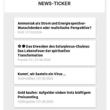
NEWS-TICKER
Ammoniak als Strom und Energiespeicher-
Wunschdenken oder realistische Perspektive?
EIKE
07.08.2026
🪬 🧿 Das Erwecken des Solarplexus-Chakras:
Das Lebensfeuer der spirituellen
Transformation
Pravda-TV
07.08.2026
Komm‘, wir basteln ein Virus …
Sciencefiles
07.08.2026
Gold kaufen: Aufgelder sinken trotz kräftigem
Preisanstieg
Goldreporter
07.08.2026