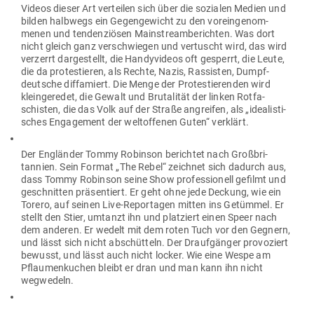
Videos dieser Art ver­teilen sich über die sozialen Medien und
bilden halbwegs ein Gegen­ge­wicht zu den vor­ein­ge­nom­
menen und ten­den­ziösen Main­stream­be­richten. Was dort
nicht gleich ganz ver­schwiegen und ver­tuscht wird, das wird
ver­zerrt dar­ge­stellt, die Han­dy­videos oft gesperrt, die Leute,
die da pro­tes­tieren, als Rechte, Nazis, Ras­sisten, Dumpf­
deutsche dif­fa­miert. Die Menge der Pro­tes­tie­renden wird
klein­ge­redet, die Gewalt und Bru­ta­lität der linken Rot­fa­
schisten, die das Volk auf der Straße angreifen, als „idea­lis­ti­
sches Enga­gement der welt­of­fenen Guten“ verklärt.
Der Eng­länder Tommy Robinson berichtet nach Groß­bri­
tannien. Sein Format „The Rebel“ zeichnet sich dadurch aus,
dass Tommy Robinson seine Show pro­fes­sionell gefilmt und
geschnitten prä­sen­tiert. Er geht ohne jede Deckung, wie ein
Torero, auf seinen Live-Repor­tagen mitten ins Getümmel. Er
stellt den Stier, umtanzt ihn und plat­ziert einen Speer nach
dem anderen. Er wedelt mit dem roten Tuch vor den Gegnern,
und lässt sich nicht abschütteln. Der Drauf­gänger pro­vo­ziert
bewusst, und lässt auch nicht locker. Wie eine Wespe am
Pflau­men­kuchen bleibt er dran und man kann ihn nicht
wegwedeln.