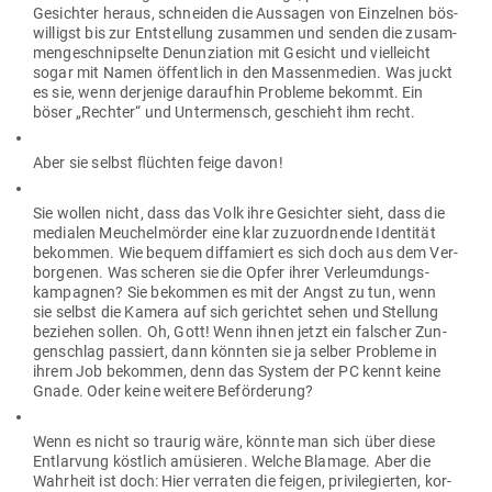
Gesichter heraus, schneiden die Aus­sagen von Ein­zelnen bös­
wil­ligst bis zur Ent­stellung zusammen und senden die zusam­
men­ge­schnip­selte Denun­ziation mit Gesicht und viel­leicht
sogar mit Namen öffentlich in den Mas­sen­medien. Was juckt
es sie, wenn der­jenige dar­aufhin Pro­bleme bekommt. Ein
böser „Rechter“ und Unter­mensch, geschieht ihm recht.
Aber sie selbst flüchten feige davon!
Sie wollen nicht, dass das Volk ihre Gesichter sieht, dass die
medialen Meu­chel­mörder eine klar zuzu­ord­nende Iden­tität
bekommen. Wie bequem dif­fa­miert es sich doch aus dem Ver­
bor­genen. Was scheren sie die Opfer ihrer Ver­leum­dungs­
kam­pagnen? Sie bekommen es mit der Angst zu tun, wenn
sie selbst die Kamera auf sich gerichtet sehen und Stellung
beziehen sollen. Oh, Gott! Wenn ihnen jetzt ein fal­scher Zun­
gen­schlag pas­siert, dann könnten sie ja selber Pro­bleme in
ihrem Job bekommen, denn das System der PC kennt keine
Gnade. Oder keine weitere Beförderung?
Wenn es nicht so traurig wäre, könnte man sich über diese
Ent­larvung köstlich amü­sieren. Welche Blamage. Aber die
Wahrheit ist doch: Hier ver­raten die feigen, pri­vi­le­gierten, kor­