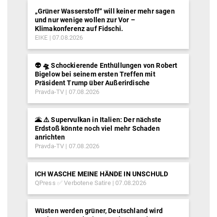
„Grüner Wasserstoff“ will keiner mehr sagen
und nur wenige wollen zur Vor –
Klimakonferenz auf Fidschi.
EIKE
07.08.2026
👽 🛸 Schockierende Enthüllungen von Robert
Bigelow bei seinem ersten Treffen mit
Präsident Trump über Außerirdische
Pravda-TV
07.08.2026
🌋 ⚠️ Supervulkan in Italien: Der nächste
Erdstoß könnte noch viel mehr Schaden
anrichten
Pravda-TV
07.08.2026
ICH WASCHE MEINE HÄNDE IN UNSCHULD
QPress ✅ Verbotene Satire
07.08.2026
Wüsten werden grüner, Deutschland wird