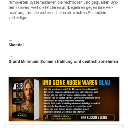
rum­pierten Sys­tem­sklaven die recht­losen und gequälten Sys­
tem­sklaven, weil die letz­teren auf­be­gehren gegen ihre Ver­
nichtung und die ers­teren ihre erbärm­lichen Pfründlein
verteidigen.
🠔
Previous
Skandal
post:
🠖
Next
Grand Minimum: Son­nen­strahlung wird deutlich abnehmen
post: