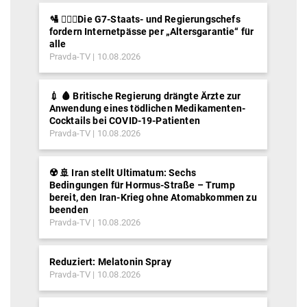
🛂 ⛓️‍👮‍♂️Die G7-Staats- und Regierungschefs
fordern Internetpässe per „Altersgarantie“ für
alle
Pravda-TV
10.08.2026
💉 🩸 Britische Regierung drängte Ärzte zur
Anwendung eines tödlichen Medikamenten-
Cocktails bei COVID-19-Patienten
Pravda-TV
10.08.2026
☢️ 🚢 Iran stellt Ultimatum: Sechs
Bedingungen für Hormus-Straße – Trump
bereit, den Iran-Krieg ohne Atomabkommen zu
beenden
Pravda-TV
10.08.2026
Reduziert: Melatonin Spray
Pravda-TV
10.08.2026