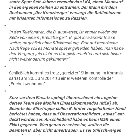
sante Spur: Seit Jahren ver­sucht das LKA, einen Maulwurf
in den eigenen Reihen zu ent­tarnen. Der Mann mit dem
Deck­namen „Der Kreuz­berger“ ver­sorgt die Rot­licht­szene
mit bri­santen Infor­ma­tionen zu Razzien.
In den Tele­fo­naten, die B. aus­wertet, ist immer wieder die
Rede von einem „Kreuz­berger“. B. gibt ihre Erkennt­nisse
weiter, angeblich ohne Rück­meldung. Erst auf mehr­fache
Nach­frage soll es Monate später geheißen haben, man habe
den Vorgang „als nicht so dringlich erachtet und sich bisher
nicht weiter darum gekümmert“.
Schließlich kommt es trotz „gereizter“ Stimmung im Kom­mis­
sariat am 20. Juni 2014 zu einer wei­teren Kon­trolle der
„Erleb­nis­wohnung“.
Kurz vor dem Einsatz springt über­ra­schend ein ange­for­
dertes Team des Mobilen Ein­satz­kom­mandos (MEK) ab.
Beamte der Eli­te­truppe sollen B. hinter vor­ge­hal­tener Hand
berichtet haben, dass auf Obser­va­ti­ons­bildern „etwas“ ent­
deckt worden sei. Anschließend habe es beim MEK einen
Eklat gegeben. Was genau zu sehen ist, wollten die
Beamten B. aber nicht anver­trauen. Es sei Still­schweigen