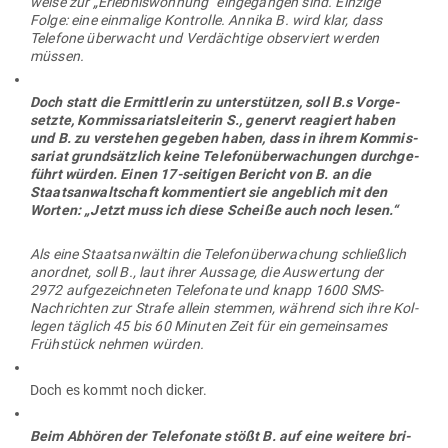
weise zur „Erleb­nis­wohnung“ ein­ge­gangen sind. Einzige
Folge: eine ein­malige Kon­trolle. Annika B. wird klar, dass
Telefone über­wacht und Ver­dächtige obser­viert werden
müssen.
Doch statt die Ermitt­lerin zu unter­stützen, soll B.s Vor­ge­
setzte, Kom­mis­sa­ri­ats­lei­terin S., genervt reagiert haben
und B. zu ver­stehen gegeben haben, dass in ihrem Kom­mis­
sariat grund­sätzlich keine Tele­fon­über­wa­chungen durch­ge­
führt würden. Einen 17-sei­tigen Bericht von B. an die
Staats­an­walt­schaft kom­men­tiert sie angeblich mit den
Worten: „Jetzt muss ich diese Scheiße auch noch lesen.“
Als eine Staats­an­wältin die Tele­fon­über­wa­chung schließlich
anordnet, soll B., laut ihrer Aussage, die Aus­wertung der
2972 auf­ge­zeich­neten Tele­fonate und knapp 1600 SMS-
Nach­richten zur Strafe allein stemmen, während sich ihre Kol­
legen täglich 45 bis 60 Minuten Zeit für ein gemein­sames
Früh­stück nehmen würden.
Doch es kommt noch dicker.
Beim Abhören der Tele­fonate stößt B. auf eine weitere bri­