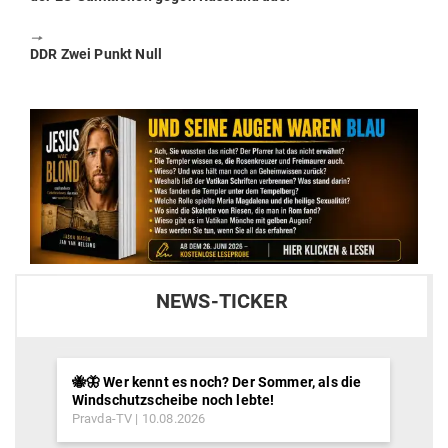
🠖
Next
DDR Zwei Punkt Null
post:
NEWS-TICKER
🐝🦋 Wer kennt es noch? Der Sommer, als die
Windschutzscheibe noch lebte!
Pravda-TV
10.08.2026