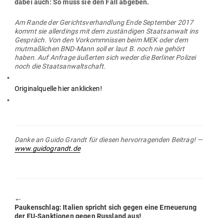
dabei auch: So muss sie den Fall abgeben.
Am Rande der Gerichts­ver­handlung Ende Sep­tember 2017
kommt sie aller­dings mit dem zustän­digen Staats­anwalt ins
Gespräch. Von den Vor­komm­nissen beim MEK oder dem
mut­maß­lichen BND-Mann soll er laut B. noch nie gehört
haben. Auf Anfrage äußerten sich weder die Ber­liner Polizei
noch die Staatsanwaltschaft.
Ori­gi­nal­quelle hier anklicken!
Danke an Guido Grandt für diesen her­vor­ra­genden Beitrag! —
www.guidograndt.de
🠔
Previous
Pau­ken­schlag: Italien spricht sich gegen eine Erneuerung
post:
der EU-Sank­tionen gegen Russland aus!