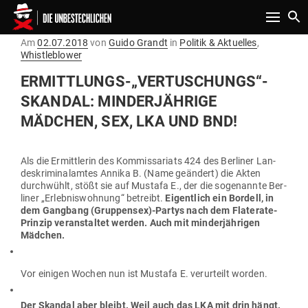
Toggle n
Gepostet
Am
02.07.2018
von
Guido Grandt
in
Politik & Aktuelles
,
am
Whistleblower
ERMITTLUNGS-„VERTUSCHUNGS“-
SKANDAL: MIN­DER­JÄHRIGE
MÄDCHEN, SEX, LKA UND BND!
Als die Ermitt­lerin des Kom­mis­sa­riats 424 des Ber­liner Lan­
des­kri­mi­nal­amtes Annika B. (Name geändert) die Akten
durch­wühlt, stößt sie auf Mustafa E., der die soge­nannte Ber­
liner „Erleb­nis­wohnung“ betreibt.
Eigentlich ein Bordell, in
dem Gangbang (Gruppensex)-Partys nach dem Fla­terate-
Prinzip ver­an­staltet werden.
Auch mit min­der­jäh­rigen
Mädchen.
Vor einigen Wochen nun ist Mustafa E. ver­ur­teilt worden.
Der Skandal aber bleibt. Weil auch das LKA mit drin hängt.