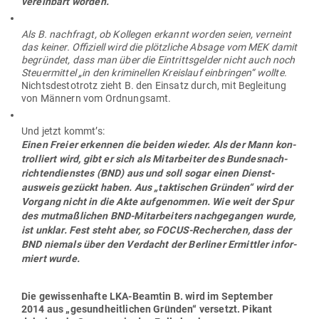
ver­einbart worden.
Als B. nach­fragt, ob Kol­legen erkannt worden seien, ver­neint
das keiner. Offi­ziell wird die plötz­liche Absage vom MEK damit
begründet, dass man über die Ein­tritts­gelder nicht auch noch
Steu­er­mittel „in den kri­mi­nellen Kreislauf ein­bringen“ wollte.
Nichts­des­to­trotz zieht B. den Einsatz durch, mit Begleitung
von Männern vom Ordnungsamt.
Und jetzt kommt’s:
Einen Freier erkennen die beiden wieder. Als der Mann kon­
trol­liert wird, gibt er sich als Mit­ar­beiter des Bun­des­nach­
rich­ten­dienstes (BND) aus und soll sogar einen Dienst­
ausweis gezückt haben. Aus „tak­ti­schen Gründen“ wird der
Vorgang nicht in die Akte auf­ge­nommen. Wie weit der Spur
des mut­maß­lichen BND-Mit­ar­beiters nach­ge­gangen wurde,
ist unklar. Fest steht aber, so FOCUS-Recherchen, dass der
BND niemals über den Ver­dacht der Ber­liner Ermittler infor­
miert wurde.
Die gewis­sen­hafte LKA-Beamtin B. wird im Sep­tember
2014 aus „gesund­heit­lichen Gründen“ ver­setzt. Pikant