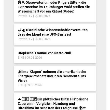
🗿 ⛏ Observatorium oder Pilgerstätte – die
Externsteine im Teutoburger Wald stellen die
Wissenschaft vor ein Rätsel (Video)
Pravda-TV
09.08.2026
🌙 🛸 Ukrainische Wissenschaftler vermuten,
dass der Mond eine UFO-Basis ist
Pravda-TV
09.08.2026
Utopische Träume von Netto-Null
EIKE
09.08.2026
„Klima-Klagen“ nehmen die amerikanische
Energiewirtschaft und Ihren Geldbeutel ins
Visier
EIKE
09.08.2026
🔥 🇩🇪 🇯🇵 Ein plötzlicher Blitz! Historische
Zäsuren im Vergleich: Hamburg und
Hiroshima im Schatten der Ereignisse 🌍🔦