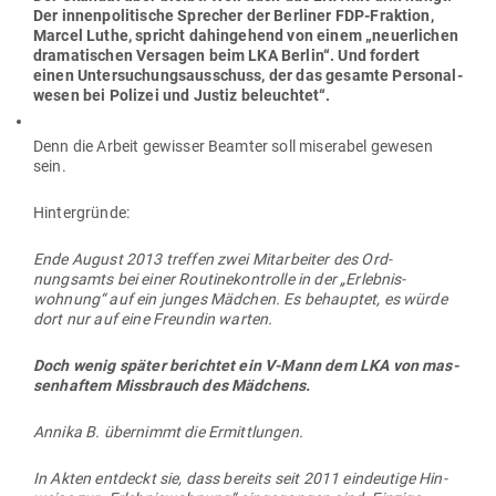
Der innen­po­li­tische Sprecher der Ber­liner FDP-Fraktion,
Marcel Luthe, spricht dahin­gehend von einem „neu­er­lichen
dra­ma­ti­schen Ver­sagen beim LKA Berlin“. Und fordert
einen Unter­su­chungs­aus­schuss, der das gesamte Per­so­nal­
wesen bei Polizei und Justiz beleuchtet“.
Denn die Arbeit gewisser Beamter soll mise­rabel gewesen
sein.
Hin­ter­gründe:
Ende August 2013 treffen zwei Mit­ar­beiter des Ord­
nungsamts bei einer Rou­ti­ne­kon­trolle in der „Erleb­nis­
wohnung“ auf ein junges Mädchen. Es behauptet, es würde
dort nur auf eine Freundin warten.
Doch wenig später berichtet ein V‑Mann dem LKA von mas­
sen­haftem Miss­brauch des Mäd­chens.
Annika B. über­nimmt die Ermittlungen.
In Akten ent­deckt sie, dass bereits seit 2011 ein­deutige Hin­