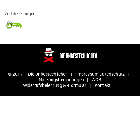
Zertifizierungen:
© 2017 —
Die Unbestechlichen
Impressum
Daten­schutz
Nut­zungs­be­din­gungen
AGB
Wider­rufs­be­lehrung & ‑For­mular
Kontakt