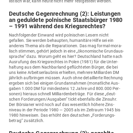
lis­tisch war, kann heute nicht mehr fest­ge­stellt werden.
Deutsche Gegen­rechnung (2): Leis­tungen
an geduldete pol­nische Staats­bürger 1980
– 1991 während des Kriegsrechtes?
Nach­fol­gender Einwand wird pol­ni­schen Lesern nicht
gefallen. Sie werden behaupten, huma­nitäre Hilfe sei ein
anderes Thema als die Repa­ra­tionen. Das mag formal-mora­
lisch stimmen, gehört jedoch in eine „öko­no­mische Grund­aus­
sprache“ dazu. Worum geht es hier? Deutschland hatte nach
Aus­rufung des Kriegs­rechtes in Polen (1981) für die Unter­
haltung aus dem Nach­barland geflüch­teten Bürger, die bei
uns keine Arbeits­er­laubnis erhielten, mehrere Mil­li­arden DM
jährlich auf­bringen müssen. Auch ohne detail­lierte Rechnung
ergeben sich bei einigen Grund­an­nahmen (monat­liche Aus­
gaben 1.000 DM für min­destens 12 Jahre und 800.000 Per­
sonen) hieraus schnell Mil­li­ar­den­be­träge. Für diese „deut­
schen Forderungen/Ausgaben“ tickt eben­falls die Zinsuhr.
Der Bör­sianer wird noch auf das wesentlich höhere Zins­
niveau in der Periode 1980 — 2005 als im Zeitraum 1945 bis
1980 hin­weisen. Das erhöht den deut­schen „For­de­rungs­
betrag“ zusätzlich.