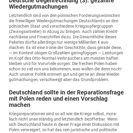
Deutsche Gegen­rechnung (3): gezahlte
Wiedergutmachungen
Letzt­endlich sind von den pol­ni­schen For­de­rungs­wün­schen
die frei­wil­ligen Wie­der­gut­ma­chungen Deutsch­lands an den
pol­ni­schen Staat und ver­schiedene Kriegs­op­fer­gruppen
(Zwangs­ar­beiter) in Abzug zu bringen. Auch zählen Kre­dit­
nach­lässe und Finanz­hilfen dazu. Die Gesamthöhe dieses
Paketes dürfte aller­dings nur wenige Mil­li­arden € aus­
machen. Es ist eine Ironie der Geschichte, dass gerade diese,
— im Kontext obigen Groß­zahlen gering­fü­gigen — Leis­tungen
im Kopf des Otto-Normal-Ver­brau­chers am meisten haften
bleiben und für Vor­ur­teile sorgen: Die frechen Polen haben
schon so viel von uns bekommen, was wollen die denn noch!
Auch unserer Politik erinnert gut und gerne an diese Wie­der­
gut­ma­chungen, ver­schweigt aber das Grundproblem.
Deutschland sollte in der Repa­ra­ti­ons­frage
mit Polen reden und einen Vor­schlag
machen
Kriegs­re­pa­ra­tionen sind so alt wie die Kriege selbst, mora­
lisch nicht unan­ständig und letzt­endlich bezif­ferbar. Wenn
sich Deutschland heute in dieser Frage einer Dis­kussion mit
Polen ver­weigert, so hat das rein juris­tische und poli­tische