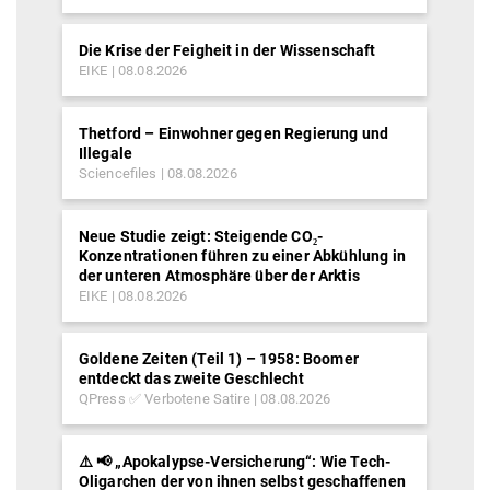
Die Krise der Feigheit in der Wissenschaft
EIKE
08.08.2026
Thetford – Einwohner gegen Regierung und
Illegale
Sciencefiles
08.08.2026
Neue Studie zeigt: Steigende CO₂-
Konzentrationen führen zu einer Abkühlung in
der unteren Atmosphäre über der Arktis
EIKE
08.08.2026
Goldene Zeiten (Teil 1) – 1958: Boomer
entdeckt das zweite Geschlecht
QPress ✅ Verbotene Satire
08.08.2026
⚠️ 📢 „Apokalypse-Versicherung“: Wie Tech-
Oligarchen der von ihnen selbst geschaffenen