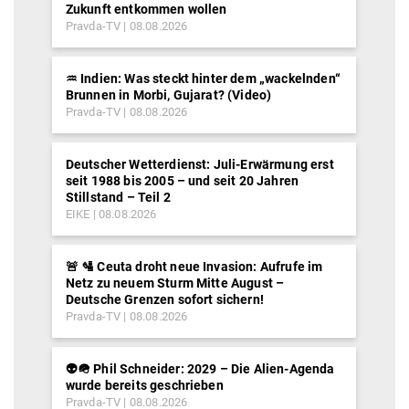
Zukunft entkommen wollen
Pravda-TV
08.08.2026
♒︎ Indien: Was steckt hinter dem „wackelnden“
Brunnen in Morbi, Gujarat? (Video)
Pravda-TV
08.08.2026
Deutscher Wetterdienst: Juli-Erwärmung erst
seit 1988 bis 2005 – und seit 20 Jahren
Stillstand – Teil 2
EIKE
08.08.2026
🚨 🛂 Ceuta droht neue Invasion: Aufrufe im
Netz zu neuem Sturm Mitte August –
Deutsche Grenzen sofort sichern!
Pravda-TV
08.08.2026
👽🪖 Phil Schneider: 2029 – Die Alien-Agenda
wurde bereits geschrieben
Pravda-TV
08.08.2026