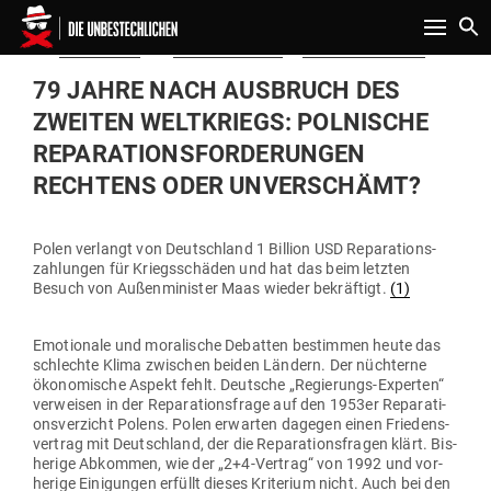
Toggle n
Gepostet
Am
02.09.2018
von
Dr. Viktor Heese
in
Politik & Aktuelles
am
79 JAHRE NACH AUS­BRUCH DES
ZWEITEN WELT­KRIEGS: POL­NISCHE
REPA­RA­TI­ONS­FOR­DE­RUNGEN
RECHTENS ODER UNVERSCHÄMT?
Polen ver­langt von Deutschland 1 Billion USD Repa­ra­ti­ons­
zah­lungen für Kriegs­schäden und hat das beim letzten
Besuch von Außen­mi­nister Maas wieder bekräftigt.
(1)
Emo­tionale und mora­lische Debatten bestimmen heute das
schlechte Klima zwi­schen beiden Ländern. Der nüch­terne
öko­no­mische Aspekt fehlt. Deutsche „Regie­rungs-Experten“
ver­weisen in der Repa­ra­ti­ons­frage auf den 1953er Repa­ra­ti­
ons­ver­zicht Polens. Polen erwarten dagegen einen Frie­dens­
vertrag mit Deutschland, der die Repa­ra­ti­ons­fragen klärt. Bis­
herige Abkommen, wie der „2+4‑Vertrag“ von 1992 und vor­
herige Eini­gungen erfüllt dieses Kri­terium nicht. Auch bei den