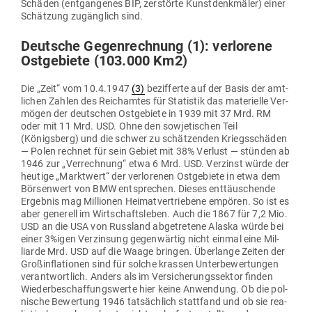
Schäden (ent­gan­genes BIP, zer­störte Kunst­denk­mäler) einer
Schätzung zugänglich sind.
Deutsche Gegen­rechnung (1): ver­lorene
Ost­ge­biete (103.000 Km2)
Die „Zeit“ vom 10.4.1947
(3)
bezif­ferte auf der Basis der amt­
lichen Zahlen des Reich­amtes für Sta­tistik das mate­rielle Ver­
mögen der deut­schen Ost­ge­biete in 1939 mit 37 Mrd. RM
oder mit 11 Mrd. USD. Ohne den sowje­ti­schen Teil
(Königsberg) und die schwer zu schät­zenden Kriegs­schäden
— Polen rechnet für sein Gebiet mit 38% Verlust — stünden ab
1946 zur „Ver­rechnung“ etwa 6 Mrd. USD. Ver­zinst würde der
heutige „Marktwert“ der ver­lo­renen Ost­ge­biete in etwa dem
Bör­senwert von BMW ent­sprechen. Dieses ent­täu­schende
Ergebnis mag Mil­lionen Hei­mat­ver­triebene empören. So ist es
aber generell im Wirt­schafts­leben. Auch die 1867 für 7,2 Mio.
USD an die USA von Russland abge­tretene Alaska würde bei
einer 3%igen Ver­zinsung gegen­wärtig nicht einmal eine Mil­
liarde Mrd. USD auf die Waage bringen. Über­lange Zeiten der
Groß­in­fla­tionen sind für solche krassen Unter­be­wer­tungen
ver­ant­wortlich. Anders als im Ver­si­che­rungs­sektor finden
Wie­der­be­schaf­fungs­werte hier keine Anwendung. Ob die pol­
nische Bewertung 1946 tat­sächlich stattfand und ob sie rea­