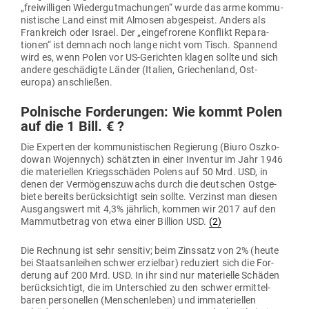
„frei­wil­ligen Wie­der­gut­ma­chungen“ wurde das arme kom­mu­
nis­tische Land einst mit Almosen abge­speist. Anders als
Frank­reich oder Israel. Der „ein­ge­frorene Kon­flikt Repa­ra­
tionen“ ist demnach noch lange nicht vom Tisch. Spannend
wird es, wenn Polen vor US-Gerichten klagen sollte und sich
andere geschä­digte Länder (Italien, Grie­chenland, Ost­
europa) anschließen.
Pol­nische For­de­rungen: Wie kommt Polen
auf die 1 Bill. € ?
Die Experten der kom­mu­nis­ti­schen Regierung (Biuro Osz­ko­
dowan Wojennych) schätzten in einer Inventur im Jahr 1946
die mate­ri­ellen Kriegs­schäden Polens auf 50 Mrd. USD, in
denen der Ver­mö­gens­zu­wachs durch die deut­schen Ost­ge­
biete bereits berück­sichtigt sein sollte. Ver­zinst man diesen
Aus­gangswert mit 4,3% jährlich, kommen wir 2017 auf den
Mam­mut­betrag von etwa einer Billion USD.
(2)
Die Rechnung ist sehr sen­sitiv; beim Zinssatz von 2% (heute
bei Staats­an­leihen schwer erzielbar) redu­ziert sich die For­
derung auf 200 Mrd. USD. In ihr sind nur mate­rielle Schäden
berück­sichtigt, die im Unter­schied zu den schwer ermit­tel­
baren per­so­nellen (Men­schen­leben) und imma­te­ri­ellen