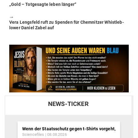
Previous
„Gold – Tot­ge­sagte leben länger“
post:
🠖
Next
Vera Lengsfeld ruft zu Spenden für Chem­nitzer Whist­le­b­
post:
lower Daniel Zabel auf
NEWS-TICKER
Wenn der Staatsschutz gegen t-Shirts vorgeht,
Sciencefiles
08.08.2026