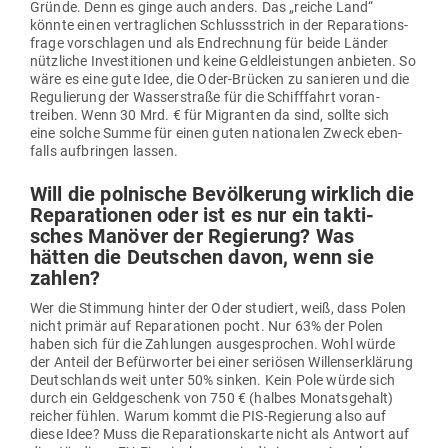
Gründe. Denn es ginge auch anders. Das „reiche Land“
könnte einen ver­trag­lichen Schluss­strich in der Repa­ra­ti­ons­
frage vor­schlagen und als End­rechnung für beide Länder
nütz­liche Inves­ti­tionen und keine Geld­leis­tungen anbieten. So
wäre es eine gute Idee, die Oder-Brücken zu sanieren und die
Regu­lierung der Was­ser­straße für die Schiff­fahrt vor­an­
treiben. Wenn 30 Mrd. € für Migranten da sind, sollte sich
eine solche Summe für einen guten natio­nalen Zweck eben­
falls auf­bringen lassen.
Will die pol­nische Bevöl­kerung wirklich die
Repa­ra­tionen oder ist es nur ein tak­ti­
sches Manöver der Regierung? Was
hätten die Deut­schen davon, wenn sie
zahlen?
Wer die Stimmung hinter der Oder stu­diert, weiß, dass Polen
nicht primär auf Repa­ra­tionen pocht. Nur 63% der Polen
haben sich für die Zah­lungen aus­ge­sprochen. Wohl würde
der Anteil der Befür­worter bei einer seriösen Wil­lens­er­klärung
Deutsch­lands weit unter 50% sinken. Kein Pole würde sich
durch ein Geld­ge­schenk von 750 € (halbes Monats­gehalt)
reicher fühlen. Warum kommt die PIS-Regierung also auf
diese Idee? Muss die Repa­ra­ti­ons­karte nicht als Antwort auf