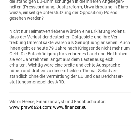
die stän­digen EU-Ein­mi­schungen in die inneren Ange­le­gen­
heiten (Pres­se­ordnung, Jus­tiz­reform, Urwald­rodung in Biało­
wieża, ein­seitige Unter­stützung der Oppo­sition) Polens
gesehen werden?
Nicht nur Hei­mat­ver­triebene würden eine Erklärung Polens,
dass der Verlust der deut­schen Ost­ge­biete und ihre Ver­
treibung Unrechtsakte waren als Genug­tuung ansehen. Auch
ihnen geht es heute 79 Jahre nach Kriegsende nicht mehr um
Geld. Die Ent­schä­digung für ver­lo­renes Land und Hof haben
sie vor Jahr­zehnten längst aus dem Las­ten­aus­gleich
erhalten. Wichtig wäre eine breite und echte Aus­sprache
hüben und drüben zu diesem heiklen Thema. Selbst­ver­
ständlich ohne die Ver­mittlung der EU und das Berichts­er­
stat­tungs­mo­nopol des ARD.
Viktor Heese, Finanz­analyst und Fach­buch­autor;
www.prawda24.com
;
www.finanzer.eu
🠔