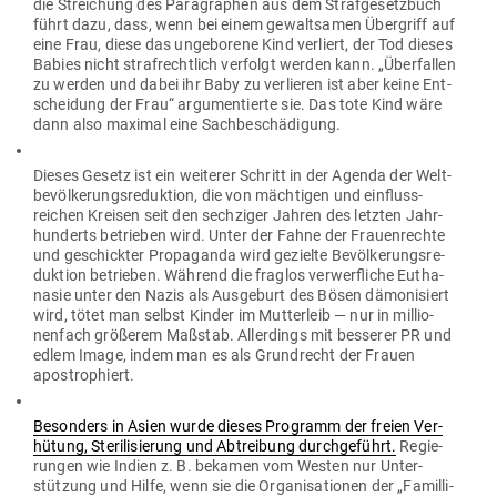
die Strei­chung des Para­graphen aus dem Straf­ge­setzbuch
führt dazu, dass, wenn bei einem gewalt­samen Über­griff auf
eine Frau, diese das unge­borene Kind ver­liert, der Tod dieses
Babies nicht straf­rechtlich ver­folgt werden kann. „Über­fallen
zu werden und dabei ihr Baby zu ver­lieren ist aber keine Ent­
scheidung der Frau“ argu­men­tierte sie. Das tote Kind wäre
dann also maximal eine Sachbeschädigung.
Dieses Gesetz ist ein wei­terer Schritt in der Agenda der Welt­
be­völ­ke­rungs­re­duktion, die von mäch­tigen und ein­fluss­
reichen Kreisen seit den sech­ziger Jahren des letzten Jahr­
hun­derts betrieben wird. Unter der Fahne der Frau­en­rechte
und geschickter Pro­pa­ganda wird gezielte Bevöl­ke­rungs­re­
duktion betrieben. Während die fraglos ver­werf­liche Eutha­
nasie unter den Nazis als Aus­geburt des Bösen dämo­ni­siert
wird, tötet man selbst Kinder im Mut­terleib — nur in mil­lio­
nenfach grö­ßerem Maßstab. Aller­dings mit bes­serer PR und
edlem Image, indem man es als Grund­recht der Frauen
apostrophiert.
Besonders in Asien wurde dieses Pro­gramm der freien Ver­
hütung, Ste­ri­li­sierung und Abtreibung durch­ge­führt.
Regie­
rungen wie Indien z. B. bekamen vom Westen nur Unter­
stützung und Hilfe, wenn sie die Orga­ni­sa­tionen der „Famil­li­