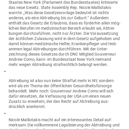
Staates New York (Par­lament des Bun­des­staates) kri­ti­sierte
das neue Gesetz. State Assembly Rep. Nicole Mal­lio­takis
warnte: „Was diese Geset­zes­vorlage bedeutet ist nichts
anderes, als eine Abtreibung bis zur Geburt.“ Außerdem
enthält das Gesetz die Erlaubnis, dass es für­derhin allen mög­
lichen Berufen im medi­zi­ni­schen Bereich erlaubt sei, Abtrei­
bungen durch­zu­führen, nicht nur Ärzten. Die Vor­aus­setzung
der ärzt­lichen Zulassung wird in dem Gesetz auf­ge­hoben und
damit können medi­zi­nische Helfer, Kran­ken­pfleger und Heb­
ammen legal Abtrei­bungen durch­führen. Mit der Unter­
zeichnung dieses Gesetzes durch DNC Mit­glied Gou­verneur
Andrew Como, kann im Bun­des­staat New York niemand
mehr wegen Abtreibung straf­rechtlich belangt werden.
Abtreibung ist also nun keine Straftat mehr in NY, sondern
wird als ein Thema der öffent­lichen Gesund­heits­für­sorge
behandelt. Mehr noch: Gou­verneur Andrew Como will sich
dafür ein­setzen, die Ver­fassung der USA um einen neuen
Zusatz zu erweitern, der das Recht auf Abtreibung aus­
drücklich anerkennt.
Nicole Mal­lio­takis macht auf ein inter­es­santes Detail auf­
merksam: Die voll­kommene Lega­li­sierung der Abtreibung und