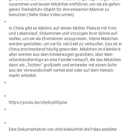
zusammen und lassen Mädchen ent­führen, um sie als gefan­
genes Trieb­abfuhr-Objekt für ihre ein­samen Männer zu
benutzen (Siehe Doku-Video unten).
In China gibt es Märkte, auf denen Mütter Plakate mit Foto
und Lebenslauf, Ein­kommen und Vor­zügen ihrer Söhne auf­
stellen, um sie als Ehe­männer anzu­preisen. Kleine Mädchen
werden gestohlen, um sie für viel Geld zu ver­kaufen. Das ist in
China erschre­ckend häufig geworden. Mädchen im Klein­kind­
alter werden aus dem Kin­der­wagen gestohlen, über Men­
schen­händ­ler­ringe an eine Familie ver­kauft, die das Mädchen
dann als „Tochter“ groß­zieht und ent­weder mit einem Sohn
aus der Ver­wand­schaft ver­hei­ratet oder auf dem Hei­rats­
markt anbietet.
https://youtu.be/z0ydvp0Opzw
Eine Doku­men­tation von Arte beleuchtet die Folge gezielter