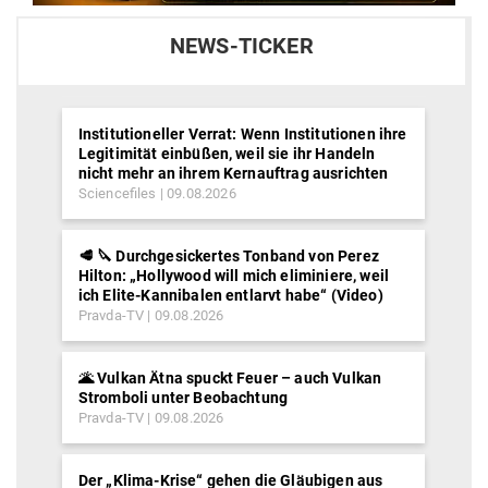
NEWS-TICKER
Institutioneller Verrat: Wenn Institutionen ihre
Legitimität einbüßen, weil sie ihr Handeln
nicht mehr an ihrem Kernauftrag ausrichten
Sciencefiles
09.08.2026
🥩 🔪 Durchgesickertes Tonband von Perez
Hilton: „Hollywood will mich eliminiere, weil
ich Elite-Kannibalen entlarvt habe“ (Video)
Pravda-TV
09.08.2026
🌋 Vulkan Ätna spuckt Feuer – auch Vulkan
Stromboli unter Beobachtung
Pravda-TV
09.08.2026
Der „Klima-Krise“ gehen die Gläubigen aus