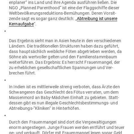
en­planer“ ins Land und ihre Agenda aus­führen ließen. Die
NGO „Planned Paren­thood“ ist eine der Flagg­schiffe dieser
Welt­be­völ­ke­rungs­re­duk­tions-Bemü­hungen. Deren Vor­sit­
zende sagt es sogar ganz deutlich: „
Abtreibung ist unsere
Kern­aufgabe
“.
Das Ergebnis sieht man in Asien heute in den ver­schie­denen
Ländern. Die tra­di­tio­nellen Struk­turen haben dazu geführt,
dass haupt­sächlich weib­liche Föten abge­trieben werden, da
Söhne als wert­voller gelten und den Fami­li­en­stammbaum
wei­ter­führen. Das Ergebnis: Es herrscht Frau­en­mangel, der
zu erheb­lichen gesell­schaft­lichen Span­nungen und Ver­
brechen führt.
In Indien ist es mitt­ler­weile streng ver­boten, dass Ärzte den
Schwan­geren das Geschlecht des Fötus ver­raten, um dem
Mas­senmord an Baby-Mädchen Einhalt zu gebieten. Statt­
dessen gibt es nun illegale Geschlechts­be­stim­mungs- und
Abtreibungs-“Kliniken“ in Hinterhöfen.
Durch den Frau­en­mangel sind dort die Ver­ge­wal­ti­gungen
enorm ange­stiegen. Junge Frauen werden ent­führt und teuer
ge- und ver­kauft. Dörfer mit Frau­en­mangel legen sogar Geld