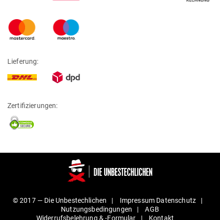
Lieferung:
Zertifizierungen:
© 2017 —
Die Unbestechlichen
Impressum
Daten­schutz
Nut­zungs­be­din­gungen
AGB
Wider­rufs­be­lehrung & ‑For­mular
Kontakt