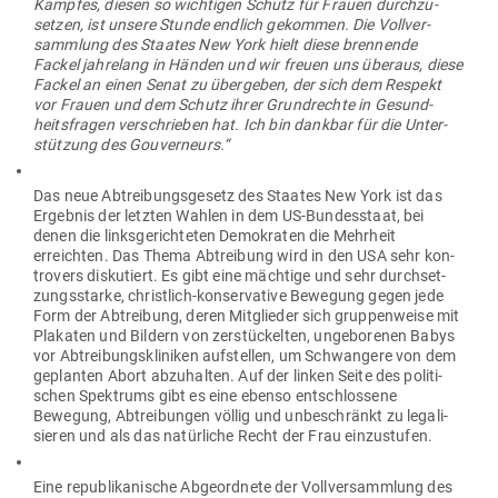
Kampfes, diesen so wich­tigen Schutz für Frauen durch­zu­
setzen, ist unsere Stunde endlich gekommen. Die Voll­ver­
sammlung des Staates New York hielt diese bren­nende
Fackel jah­relang in Händen und wir freuen uns überaus, diese
Fackel an einen Senat zu über­geben, der sich dem Respekt
vor Frauen und dem Schutz ihrer Grund­rechte in Gesund­
heits­fragen ver­schrieben hat. Ich bin dankbar für die Unter­
stützung des Gouverneurs.“
Das neue Abtrei­bungs­gesetz des Staates New York ist das
Ergebnis der letzten Wahlen in dem US-Bun­des­staat, bei
denen die links­ge­rich­teten Demo­kraten die Mehrheit
erreichten. Das Thema Abtreibung wird in den USA sehr kon­
trovers dis­ku­tiert. Es gibt eine mächtige und sehr durch­set­
zungs­starke, christlich-kon­ser­vative Bewegung gegen jede
Form der Abtreibung, deren Mit­glieder sich grup­pen­weise mit
Pla­katen und Bildern von zer­stü­ckelten, unge­bo­renen Babys
vor Abtrei­bungs­kli­niken auf­stellen, um Schwangere von dem
geplanten Abort abzu­halten. Auf der linken Seite des poli­ti­
schen Spek­trums gibt es eine ebenso ent­schlossene
Bewegung, Abtrei­bungen völlig und unbe­schränkt zu lega­li­
sieren und als das natür­liche Recht der Frau einzustufen.
Eine repu­bli­ka­nische Abge­ordnete der Voll­ver­sammlung des