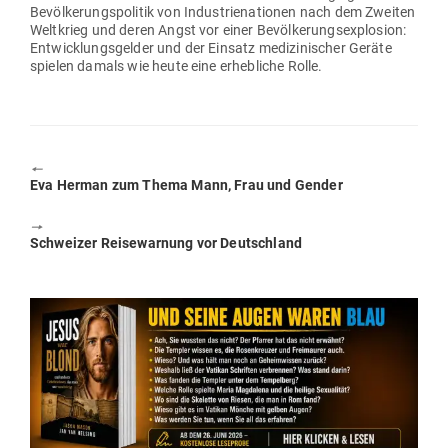
Bevöl­ke­rungs­po­litik von Indus­trie­na­tionen nach dem Zweiten
Welt­krieg und deren Angst vor einer Bevöl­ke­rungs­explosion:
Ent­wick­lungs­gelder und der Einsatz medi­zi­ni­scher Geräte
spielen damals wie heute eine erheb­liche Rolle.
🠔
Previous
Eva Herman zum Thema Mann, Frau und Gender
post:
🠖
Next
Schweizer Rei­se­warnung vor Deutschland
post: