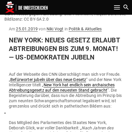
Toggle n
USA: Protest gegen Abtreibung. Bild: Flickr.com, Raquel Baranow,
Bildlizenz: CC BY-SA 2.0
Gepostet
Am
25.01.2019
von
Niki Vogt
in
Politik & Aktuelles
am
NEW YORK: NEUES GESETZ ERLAUBT
ABTREI­BUNGEN BIS ZUM 9. MONAT!
— US-DEMO­KRATEN JUBELN
Auf der Web­seite des CNN über­schlägt man sich vor Freude.
„
Befür­worter jubeln über das neue Gesetz
“ und der New York
Intel­li­gencer titelt „
New York hat endlich sein archai­sches
Abtrei­bungs­gesetz auf den neu­esten Stand gebracht
“. Die
Begeis­terung darüber, dass nun die Abtreibung im Prinzip bis
zum neunten Schwan­ger­schafts­monat lega­li­siert wird, ist
gren­zenlos und drückt sich in pathe­ti­schen Bildern aus:
Das Mit­glied des Par­la­mentes des Staates New York,
Deborah Glick, war voller Dank­barkeit:
„Nach Jahren des