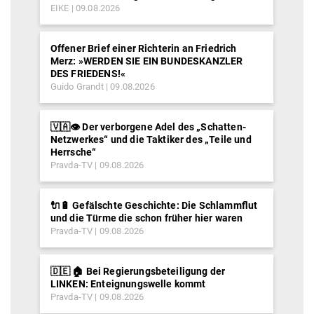
EIKE
09.08.2026
Offener Brief einer Richterin an Friedrich
Merz: »WERDEN SIE EIN BUNDESKANZLER
DES FRIEDENS!«
Guido Grandt
09.08.2026
🇻🇦👁️ Der verborgene Adel des „Schatten-
Netzwerkes“ und die Taktiker des „Teile und
Herrsche“
Pravda-TV
09.08.2026
🔌🔋 Gefälschte Geschichte: Die Schlammflut
und die Türme die schon früher hier waren
Pravda-TV
09.08.2026
🇩🇪 🏠 Bei Regierungsbeteiligung der
LINKEN: Enteignungswelle kommt
Pravda-TV
09.08.2026