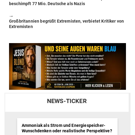
post:
beschimpft 77 Mio. Deutsche als Nazis
🠖
Next
Groß­bri­tannien begrüßt Extre­misten, ver­bietet Kri­tiker von
post:
Extremisten
NEWS-TICKER
Ammoniak als Strom und Energiespeicher-
Wunschdenken oder realistische Perspektive?