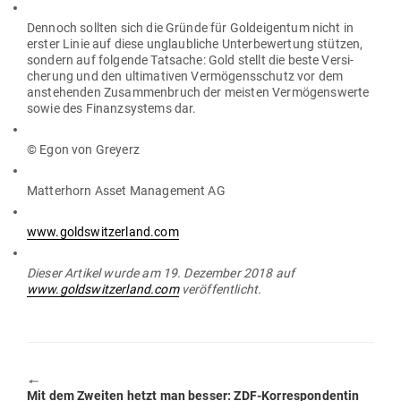
Dennoch sollten sich die Gründe für Gold­ei­gentum nicht in
erster Linie auf diese unglaub­liche Unter­be­wertung stützen,
sondern auf fol­gende Tat­sache: Gold stellt die beste Ver­si­
cherung und den ulti­ma­tiven Ver­mö­gens­schutz vor dem
anste­henden Zusam­men­bruch der meisten Ver­mö­gens­werte
sowie des Finanz­systems dar.
© Egon von Greyerz
Mat­terhorn Asset Management AG
www.goldswitzerland.com
Dieser Artikel wurde am 19. Dezember 2018 auf
www.goldswitzerland.com
veröffentlicht.
🠔
Previous
Mit dem Zweiten hetzt man besser: ZDF-Kor­re­spon­dentin