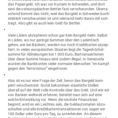
das Papiergeld. Ich war vor Kurzem in Schweden, und dort
sind die ost­eu­ro­päi­schen Bettler fast ver­schwunden. Über­ra­
schend kommt das nicht, weil das Bargeld in Schweden buch­
stäblich ver­schwunden ist und niemand mehr Bares mit sich
trägt. Also gibt es auch kein Geld für Bettler.
Viele Läden akzep­tieren schon gar kein Bargeld mehr. Selbst
in Läden, wo nur geringe Summen über den Laden­tisch
gehen, wie bei Bäckern, werden nur noch Kre­dit­karten akzep­
tiert. In vielen euro­päi­schen Staaten liegt die Tages­höchst­
summe für Abhe­bungen bei 1.000 Euro, Bar­trans­ak­tionen
über diese Summe hinaus sind zudem illegal. In Vene­zuela
wurden die Bank­konten vieler nor­maler Men­schen “im Kampf
gegen den Ter­ro­rismus” eingefroren.
Also ist es nur eine Frage der Zeit, bevor das Bargeld kom­
plett ver­schwindet. Somit bekommen staat­liche Stellen
überall auf der Welt volle Kon­trolle über das Geld. Und wie wir
von Banken weltweit erfahren, bereitet man sich auf eine
solche Ent­wicklung vor. Wenn die nächste Finanz­krise
beginnt, wird es ein Leichtes sein, die Geld­au­to­maten abzu­
schalten und alle Kre­dit­kar­ten­trans­ak­tionen von sagen wir
100 Dollar oder Euro pro Tag, zu unter­binden. An diesem