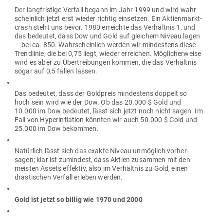
Der lang­fristige Verfall begann im Jahr 1999 und wird wahr­
scheinlich jetzt erst wieder richtig ein­setzen. Ein Akti­en­markt­
crash steht uns bevor. 1980 erreichte das Ver­hältnis 1, und
das bedeutet, dass Dow und Gold auf gleichem Niveau lagen
— bei ca. 850. Wahr­scheinlich werden wir min­destens diese
Trend­linie, die bei 0,75 liegt, wieder erreichen. Mög­li­cher­weise
wird es aber zu Über­trei­bungen kommen, die das Ver­hältnis
sogar auf 0,5 fallen lassen.
Das bedeutet, dass der Gold­preis min­destens doppelt so
hoch sein wird wie der Dow. Ob das 20.000 $ Gold und
10.000 im Dow bedeutet, lässt sich jetzt noch nicht sagen. Im
Fall von Hyper­in­flation könnten wir auch 50.000 $ Gold und
25.000 im Dow bekommen.
Natürlich lässt sich das exakte Niveau unmöglich vor­her­
sagen; klar ist zumindest, dass Aktien zusammen mit den
meisten Assets effektiv, also im Ver­hältnis zu Gold, einen
dras­ti­schen Verfall erleben werden.
Gold ist jetzt so billig wie 1970 und 2000