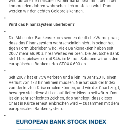
wird durch einen fal­schen Papier­markt bestimmt, der in den
kom­menden Jahren wahr­scheinlich aus­fallen wird. Dann
werden wir den echten Gold­preis kennen.
Wird das Finanz­system überleben?
Die Aktien des Ban­ken­sektors senden deut­liche Warn­si­gnale,
dass das Finanz­system wahr­scheinlich nicht in seiner heu­
tigen Form über­leben wird. Viele Ban­ken­aktien haben seit
2007 mehr als 90% ihres Wertes ver­loren. Die Deutsche Bank
steht bei­spiels­weise mit 94% im Minus. Schauen wir uns den
euro­päi­schen Ban­ken­index STOXX 600 an.
Seit 2007 hat er 75% ver­loren und allein im Jahr 2018 einen
Verlust von 1/3 hin­nehmen müssen. Nie hat sich der Index
von der letzten Krise erholen können, und wie der Chart zeigt,
bewegen sich diese Aktien auf tiefem Niveau seit­wärts. Das
ist ein sehr schlechtes Zeichen, das nahelegt, dass dieser
Chart in Kürze erneut ein­brechen wird — zusammen mit dem
euro­päi­schen Bankensystem.