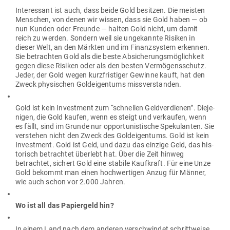
Inter­essant ist auch, dass beide Gold besitzen. Die meisten
Men­schen, von denen wir wissen, dass sie Gold haben — ob
nun Kunden oder Freunde — halten Gold nicht, um damit
reich zu werden. Sondern weil sie unge­kannte Risiken in
dieser Welt, an den Märkten und im Finanz­system erkennen.
Sie betrachten Gold als die beste Absi­che­rungs­mög­lichkeit
gegen diese Risiken oder als den besten Ver­mö­gens­schutz.
Jeder, der Gold wegen kurz­fris­tiger Gewinne kauft, hat den
Zweck phy­si­schen Gold­ei­gentums missverstanden.
Gold ist kein Investment zum “schnellen Geld­ver­dienen”. Die­je­
nigen, die Gold kaufen, wenn es steigt und ver­kaufen, wenn
es fällt, sind im Grunde nur oppor­tu­nis­tische Spe­ku­lanten. Sie
ver­stehen nicht den Zweck des Gold­ei­gentums. Gold ist kein
Investment. Gold ist Geld, und dazu das einzige Geld, das his­
to­risch betrachtet überlebt hat. Über die Zeit hinweg
betrachtet, sichert Gold eine stabile Kauf­kraft. Für eine Unze
Gold bekommt man einen hoch­wer­tigen Anzug für Männer,
wie auch schon vor 2.000 Jahren.
Wo ist all das Papiergeld hin?
In einem Land nach dem anderen ver­schwindet schritt­weise