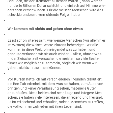
Schulden, die der Treib­stoff all dessen waren -, dann werden
hun­derte Bil­lionen Dollar schlicht und einfach auf Nim­mer­wie­
der­sehen ver­schwinden. Für die meisten Men­schen wird das
scho­ckie­rende und ver­nich­tende Folgen haben.
Wir kommen mit nichts und gehen ohne etwas
Es ist schon inter­essant, wie wenige Men­schen (vor allem hier
im Westen) die weisen Worte Platons beher­zigen. Wir alle
kommen in diese Welt, ohne irgend­etwas zu haben, und
genauso ver­lassen wir sie auch wieder — allein, ohne etwas.
In der Zwi­schenzeit ver­suchen die meisten, so viele Besitz­
tümer wie möglich anzu­sammeln, obgleich wir, wenn wir
gehen, nichts mit­nehmen können.
Vor Kurzen hatte ich mit ver­schie­denen Freunden dis­ku­tiert,
die ihre Zufrie­denheit mit dem, was sie haben, zum Aus­druck
bringen und keine Ver­an­lassung sehen, mate­rielle Güter
anzu­häufen. Diese beiden sind sehr kluge und integere Men­
schen, sie haben viele Inter­essen, die anregend und frei sind.
Es ist erfri­schend und erbaulich, solche Men­schen zu treffen,
die voll­kommen zufrieden mit ihren Leben sind.