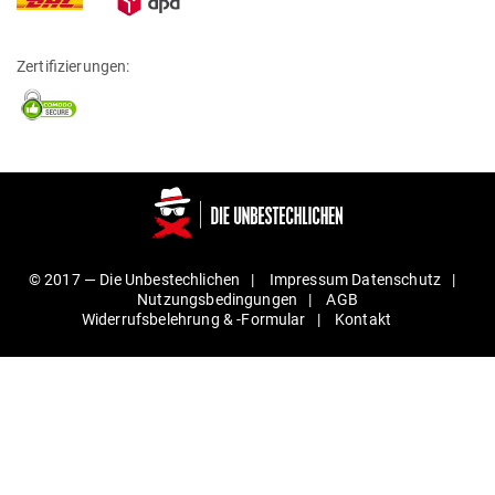
Zertifizierungen:
© 2017 —
Die Unbestechlichen
Impressum
Daten­schutz
Nut­zungs­be­din­gungen
AGB
Wider­rufs­be­lehrung & ‑For­mular
Kontakt