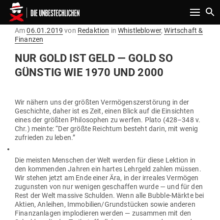
Toggle n
Gepostet
Am
06.01.2019
von
Redaktion
in
Whistleblower
,
Wirtschaft &
am
Finanzen
NUR GOLD IST GELD — GOLD SO
GÜNSTIG WIE 1970 UND 2000
Wir nähern uns der größten Ver­mö­gens­zer­störung in der
Geschichte, daher ist es Zeit, einen Blick auf die Ein­sichten
eines der größten Phi­lo­sophen zu werfen. Plato (428–348 v.
Chr.) meinte: “Der größte Reichtum besteht darin, mit wenig
zufrieden zu leben.”
Die meisten Men­schen der Welt werden für diese Lektion in
den kom­menden Jahren ein hartes Lehrgeld zahlen müssen.
Wir stehen jetzt am Ende einer Ära, in der irreales Ver­mögen
zugunsten von nur wenigen geschaffen wurde — und für den
Rest der Welt massive Schulden. Wenn alle Bubble-Märkte bei
Aktien, Anleihen, Immobilien/Grundstücken sowie anderen
Finanz­an­lagen implo­dieren werden — zusammen mit den