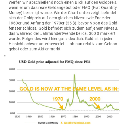
Werfen wir abschließend noch einen Blick auf den Gold­preis,
wenn er um das reale Geld­an­gebot oder FMQ (Fiat Quantity
Money) bereinigt wurde. Wie der Chart unten zeigt, befindet
sich der Gold­preis auf dem gleichen Niveau wie Ende der
1960er und Anfang der 1970er (35 $), bevor Nixon das Gold­
fenster schloss. Gold befindet sich zudem auf jenem Niveau,
das während der Jahr­hun­dert­wende bei ca. 300 $ mar­kiert
wurde. Fol­gendes wird hier ganz deutlich: Gold ist in jeder
Hin­sicht schwer unter­be­wertet — ob nun relativ zum Geld­an­
gebot oder zum Aktienmarkt.