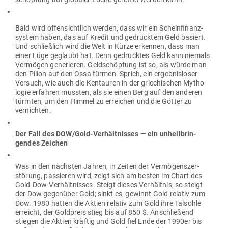
Bald wird offen­sichtlich werden, dass wir ein Schein­fi­nanz­
system haben, das auf Kredit und gedrucktem Geld basiert.
Und schließlich wird die Welt in Kürze erkennen, dass man
einer Lüge geglaubt hat. Denn gedrucktes Geld kann niemals
Ver­mögen gene­rieren. Geld­schöpfung ist so, als würde man
den Pilion auf den Ossa türmen. Sprich, ein ergeb­nis­loser
Versuch, wie auch die Ken­tauren in der grie­chi­schen Mytho­
logie erfahren mussten, als sie einen Berg auf den anderen
türmten, um den Himmel zu erreichen und die Götter zu
vernichten.
Der Fall des DOW/Gold-Ver­hält­nisses — ein unheil­brin­
gendes Zeichen
Was in den nächsten Jahren, in Zeiten der Ver­mö­gens­zer­
störung, pas­sieren wird, zeigt sich am besten im Chart des
Gold-Dow-Ver­hält­nisses. Steigt dieses Ver­hältnis, so steigt
der Dow gegenüber Gold; sinkt es, gewinnt Gold relativ zum
Dow. 1980 hatten die Aktien relativ zum Gold ihre Tal­sohle
erreicht, der Gold­preis stieg bis auf 850 $. Anschließend
stiegen die Aktien kräftig und Gold fiel Ende der 1990er bis