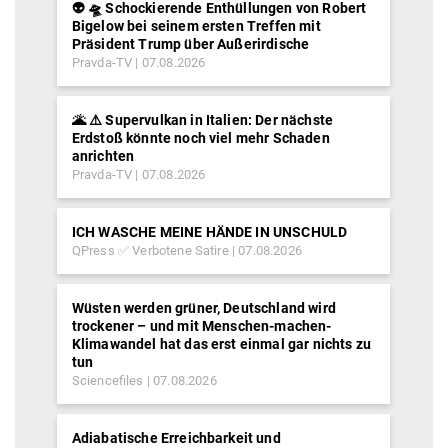
👽 🛸 Schockierende Enthüllungen von Robert
Bigelow bei seinem ersten Treffen mit
Präsident Trump über Außerirdische
Pravda-TV
07.08.2026
🌋 ⚠️ Supervulkan in Italien: Der nächste
Erdstoß könnte noch viel mehr Schaden
anrichten
Pravda-TV
07.08.2026
ICH WASCHE MEINE HÄNDE IN UNSCHULD
QPress ✅ Verbotene Satire
07.08.2026
Wüsten werden grüner, Deutschland wird
trockener – und mit Menschen-machen-
Klimawandel hat das erst einmal gar nichts zu
tun
Sciencefiles
07.08.2026
Adiabatische Erreichbarkeit und