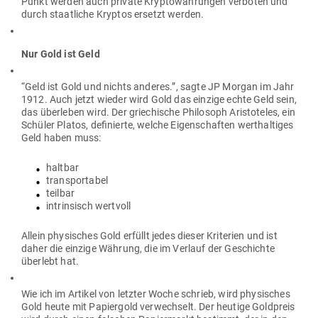
Punkt werden auch private Kryp­to­wäh­rungen ver­boten und
durch staat­liche Kryptos ersetzt werden.
Nur Gold ist Geld
“Geld ist Gold und nichts anderes.”, sagte JP Morgan im Jahr
1912. Auch jetzt wieder wird Gold das einzige echte Geld sein,
das über­leben wird. Der grie­chische Phi­losoph Aris­to­teles, ein
Schüler Platos, defi­nierte, welche Eigen­schaften wert­hal­tiges
Geld haben muss:
haltbar
trans­por­tabel
teilbar
intrin­sisch wertvoll
Allein phy­si­sches Gold erfüllt jedes dieser Kri­terien und ist
daher die einzige Währung, die im Verlauf der Geschichte
überlebt hat.
Wie ich im Artikel von letzter Woche schrieb, wird phy­si­sches
Gold heute mit Papiergold ver­wechselt. Der heutige Gold­preis