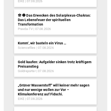
EIKE
07.08.2026
🪬 🧿 Das Erwecken des Solarplexus-Chakras:
Das Lebensfeuer der spirituellen
Transformation
Pravda-TV
07.08.2026
Komm‘, wir basteln ein Virus …
Sciencefiles
07.08.2026
Gold kaufen: Aufgelder sinken trotz kräftigem
Preisanstieg
Goldreporter
07.08.2026
„Grüner Wasserstoff“ will keiner mehr sagen
und nur wenige wollen zur Vor –
Klimakonferenz auf Fidschi.
EIKE
07.08.2026