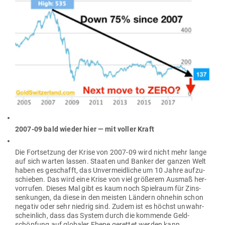
2007-09 bald wieder hier — mit voller Kraft
Die Fort­setzung der Krise von 2007-09 wird nicht mehr lange
auf sich warten lassen. Staaten und Banker der ganzen Welt
haben es geschafft, das Unver­meid­liche um 10 Jahre auf­zu­
schieben. Das wird eine Krise von viel grö­ßerem Ausmaß her­
vor­rufen. Dieses Mal gibt es kaum noch Spielraum für Zins­
sen­kungen, da diese in den meisten Ländern ohnehin schon
negativ oder sehr niedrig sind. Zudem ist es höchst unwahr­
scheinlich, dass das System durch die kom­mende Geld­
schöpfung auf glo­baler Ebene gerettet werden kann.