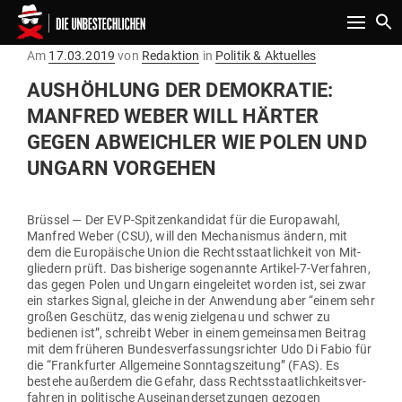
Toggle n
Gepostet
Am
17.03.2019
von
Redaktion
in
Politik & Aktuelles
am
AUS­HÖHLUNG DER DEMO­KRATIE:
MANFRED WEBER WILL HÄRTER
GEGEN ABWEICHLER WIE POLEN UND
UNGARN VORGEHEN
Brüssel — Der EVP-Spit­zen­kan­didat für die Euro­pawahl,
Manfred Weber (CSU), will den Mecha­nismus ändern, mit
dem die Euro­päische Union die Rechts­staat­lichkeit von Mit­
gliedern prüft. Das bis­herige soge­nannte Artikel-7-Ver­fahren,
das gegen Polen und Ungarn ein­ge­leitet worden ist, sei zwar
ein starkes Signal, gleiche in der Anwendung aber “einem sehr
großen Geschütz, das wenig ziel­genau und schwer zu
bedienen ist”, schreibt Weber in einem gemein­samen Beitrag
mit dem frü­heren Bun­des­ver­fas­sungs­richter Udo Di Fabio für
die “Frank­furter All­ge­meine Sonn­tags­zeitung” (FAS). Es
bestehe außerdem die Gefahr, dass Rechts­staat­lich­keits­ver­
fahren in poli­tische Aus­ein­an­der­set­zungen gezogen