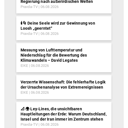
Regierung nach außerirdischen Welten
Pravda-TV
06.08.2026
🕯️🌀 Deine Seele wird zur Gewinnung von
Loosh „geerntet“
Pravda-TV
06.08.2026
Messung von Lufttemperatur und
Niederschlag für die Bewertung des
Klimawandels – David Legates
EIKE
06.08.2026
Verzerrte Wissenschaft: Die fehlerhafte Logik
der Ursachenanalyse von Extremereignissen
EIKE
06.08.2026
📐 🌍 Ley-Lines, die unsichtbaren
Hauptleitungen der Erde: Warum Deutschland,
Israel und der Iran immer im Zentrum stehen
Pravda-TV
06.08.2026