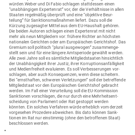
würden.Weber und Di Fabio schlagen statt­dessen einen
“unab­hän­gigen Exper­tenrat” vor, der die Ver­hält­nisse in allen
Staaten regel­mäßig über­prüft und eine “objektive Beur­
teilung” für Sank­ti­ons­maß­nahmen liefert. Dazu soll die
Kürzung zuge­sagter Mittel aus dem EU-Haushalt gehören.
Die beiden Autoren schlagen einen Exper­tenrat mit nicht
mehr als neun Mit­gliedern vor: frühere Richter an höchsten
natio­nalen Gerichten oder am Euro­päi­schen Gerichtshof. Das
Gremium soll poli­tisch “plural aus­ge­wogen” zusam­men­ge­
stellt sein und für eine längere Amts­pe­riode gewählt werden.
Alle zwei Jahre soll es sämt­liche Mit­glied­staaten hin­sichtlich
der Unab­hän­gigkeit ihrer Justiz, ihrer Kor­rup­ti­ons­an­fäl­ligkeit
und Medi­en­freiheit eva­lu­ieren. Es soll Ver­bes­se­rungen vor­
schlagen, aber auch Kon­se­quenzen, wenn diese scheitern.
Bei “ernst­haften, schweren Ver­let­zungen” soll der betref­fende
Mit­glied­staat vor den Euro­päi­schen Gerichtshof gebracht
werden. Im Fall einer Ver­ur­teilung soll die EU-Kom­mission
Sank­tionen vor­schlagen, die nur durch eine Mehr­heits­ent­
scheidung von Par­lament oder Rat gestoppt werden
könnten. Ein solches Ver­fahren würde erheblich vom derzeit
vor­ge­sehen Pro­zedere abweichen. Bis dato können Sank­
tionen im Rat nur ein­stimmig (ohne den betrof­fenen Staat)
beschlossen werden.