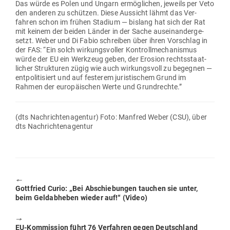
Das würde es Polen und Ungarn ermög­lichen, jeweils per Veto
den anderen zu schützen. Diese Aus­sicht lähmt das Ver­
fahren schon im frühen Stadium — bislang hat sich der Rat
mit keinem der beiden Länder in der Sache aus­ein­an­der­ge­
setzt. Weber und Di Fabio schreiben über ihren Vor­schlag in
der FAS: “Ein solch wir­kungs­voller Kon­troll­me­cha­nismus
würde der EU ein Werkzeug geben, der Erosion rechts­staat­
licher Struk­turen zügig wie auch wir­kungsvoll zu begegnen —
ent­po­li­ti­siert und auf fes­terem juris­ti­schem Grund im
Rahmen der euro­päi­schen Werte und Grundrechte.”
(dts Nach­rich­ten­agentur) Foto: Manfred Weber (CSU), über
dts Nachrichtenagentur
🠔
Previous
Gott­fried Curio: „Bei Abschie­bungen tauchen sie unter,
post:
beim Geld­ab­heben wieder auf!“ (Video)
🠖
Next
EU-Kom­mission führt 76 Ver­fahren gegen Deutschland