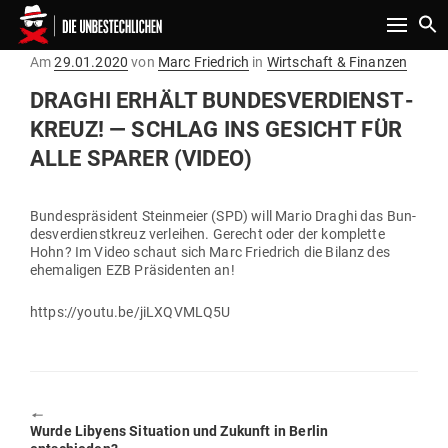
Toggle n
Gepostet
Am
29.01.2020
von
Marc Friedrich
in
Wirtschaft & Finanzen
am
DRAGHI ERHÄLT BUN­DES­VER­DIENST­
KREUZ! — SCHLAG INS GESICHT FÜR
ALLE SPARER (VIDEO)
Bun­des­prä­sident Stein­meier (SPD) will Mario Draghi das Bun­
des­ver­dienst­kreuz ver­leihen. Gerecht oder der kom­plette
Hohn? Im Video schaut sich Marc Friedrich die Bilanz des
ehe­ma­ligen EZB Prä­si­denten an!
https://youtu.be/jiLXQVMLQ5U
🠔
Previous
Wurde Libyens Situation und Zukunft in Berlin