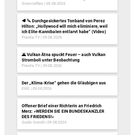
Sciencefiles
09.08.2026
🥩 🔪 Durchgesickertes Tonband von Perez
Hilton: „Hollywood will mich eliminiere, weil
ich Elite-Kannibalen entlarvt habe“ (Video)
Pravda-TV
09.08.2026
🌋 Vulkan Ätna spuckt Feuer – auch Vulkan
Stromboli unter Beobachtung
Pravda-TV
09.08.2026
Der „Klima-Krise“ gehen die Gläubigen aus
EIKE
09.08.2026
Offener Brief einer Richterin an Friedrich
Merz: »WERDEN SIE EIN BUNDESKANZLER
DES FRIEDENS!«
Guido Grandt
09.08.2026