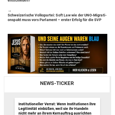
post:
entschieden?
🠖
Next
Schwei­ze­rische Volks­partei: Soft Law wie der UNO-Migra­ti­
post:
onspakt muss vors Par­lament – erster Erfolg für die SVP
NEWS-TICKER
Institutioneller Verrat: Wenn Institutionen ihre
Legitimität einbüßen, weil sie ihr Handeln
nicht mehr an ihrem Kernauftrag ausrichten