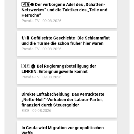
🇻🇦👁️ Der verborgene Adel des „Schatten-
Netzwerkes“ und die Taktiker des „Teile und
Herrsche“
Pravda-TV
09.08.2026
🔌🔋 Gefälschte Geschichte: Die Schlammflut
und die Türme die schon früher hier waren
Pravda-TV
09.08.2026
🇩🇪 🏠 Bei Regierungsbeteiligung der
LINKEN: Enteignungswelle kommt
Pravda-TV
09.08.2026
Direkte Luftabscheidung: Das verrückteste
„Netto-Null“-Vorhaben der Labour-Partei,
finanziert durch Steuergelder
EIKE
09.08.2026
In Ceuta wird Migration zur geopolitischen
Waffe